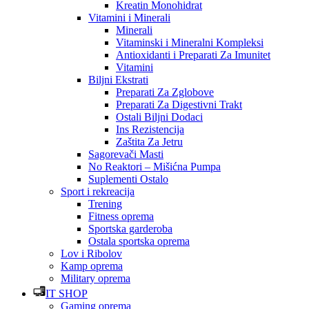
Kreatin Monohidrat
Vitamini i Minerali
Minerali
Vitaminski i Mineralni Kompleksi
Antioxidanti i Preparati Za Imunitet
Vitamini
Biljni Ekstrati
Preparati Za Zglobove
Preparati Za Digestivni Trakt
Ostali Biljni Dodaci
Ins Rezistencija
Zaštita Za Jetru
Sagorevači Masti
No Reaktori – Mišićna Pumpa
Suplementi Ostalo
Sport i rekreacija
Trening
Fitness oprema
Sportska garderoba
Ostala sportska oprema
Lov i Ribolov
Kamp oprema
Military oprema
IT SHOP
Gaming oprema