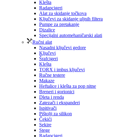
Klešta
Radapcigeri
Alat za skidanje točkova
Ključevi za skidanje uljnih filtera
Pumpe za pretakanje
Dizalice
Specijalni automehaničarski alati
Ručni alat
Nasadni ključevi gedore
Ključevi
Šrafcigeri
Klešta
TORX i imbus ključevi
Ručne testere
Makaze
Heftalice i klešta za pop nitne
Breneri i gorionici
Dleta i renda
Zatezači i ekspanderi
Ispitivači
Pištolji za silikon
Čekići
Sekire
Stege
Radapcigeri