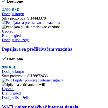
Dostupno
2.500
RSD
Dodaj u korpu
Šifra proizvoda:
SH4443378
Uporedi
Brzi pregled
Dodaj u listu želja
Pepeljara sa prečišćivačem vazduha
Dostupno
990
RSD
Dodaj u korpu
Šifra proizvoda:
SH76672433
Uporedi
Brzi pregled
Dodaj u listu želja
Wi-Fi ripiter pojačivač internet signala