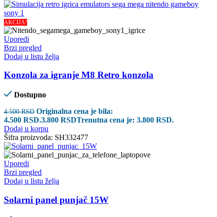
AKCIJA!
Uporedi
Brzi pregled
Dodaj u listu želja
Konzola za igranje M8 Retro konzola
Dostupno
Originalna cena je bila:
4.500
RSD
4.500 RSD.
3.800
RSD
Trenutna cena je: 3.800 RSD.
Dodaj u korpu
Šifra proizvoda:
SH332477
Uporedi
Brzi pregled
Dodaj u listu želja
Solarni panel punjač 15W