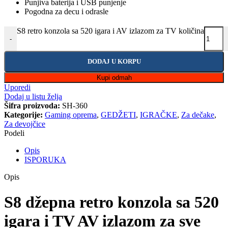
Punjiva baterija i USB punjenje
Pogodna za decu i odrasle
S8 retro konzola sa 520 igara i AV izlazom za TV količina
-
DODAJ U KORPU
Kupi odmah
Uporedi
Dodaj u listu želja
Šifra proizvoda:
SH-360
Kategorije:
Gaming oprema
,
GEDŽETI
,
IGRAČKE
,
Za dečake
,
Za devojčice
Podeli
Opis
ISPORUKA
Opis
S8 džepna retro konzola sa 520
igara i TV AV izlazom za sve