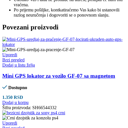
vraćena.
Po prijemu pošiljke, kontkatiraćemo Vas kako bi ustanovili
razlog neuručenja i dogovoriti se o ponovnom slanju.
Povezani proizvodi
Uporedi
Brzi pregled
Dodaj u listu želja
Mini GPS lokator za vozilo GF-07 sa magnetom
Dostupno
1.350
RSD
Dodaj u korpu
Šifra proizvoda:
SH66544332
Uporedi