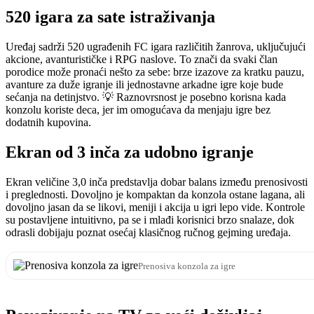
520 igara za sate istraživanja
Uređaj sadrži 520 ugrađenih FC igara različitih žanrova, uključujući
akcione, avanturističke i RPG naslove. To znači da svaki član
porodice može pronaći nešto za sebe: brze izazove za kratku pauzu,
avanture za duže igranje ili jednostavne arkadne igre koje bude
sećanja na detinjstvo. 💡 Raznovrsnost je posebno korisna kada
konzolu koriste deca, jer im omogućava da menjaju igre bez
dodatnih kupovina.
Ekran od 3 inča za udobno igranje
Ekran veličine 3,0 inča predstavlja dobar balans između prenosivosti
i preglednosti. Dovoljno je kompaktan da konzola ostane lagana, ali
dovoljno jasan da se likovi, meniji i akcija u igri lepo vide. Kontrole
su postavljene intuitivno, pa se i mlađi korisnici brzo snalaze, dok
odrasli dobijaju poznat osećaj klasičnog ručnog gejming uređaja.
Prenosiva konzola za igre