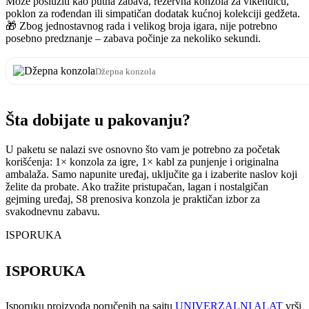
Može poslužiti kao putna zabava, rezervna konzola za vikendicu,
poklon za rođendan ili simpatičan dodatak kućnoj kolekciji gedžeta.
🎁 Zbog jednostavnog rada i velikog broja igara, nije potrebno
posebno predznanje – zabava počinje za nekoliko sekundi.
Džepna konzola
Šta dobijate u pakovanju?
U paketu se nalazi sve osnovno što vam je potrebno za početak
korišćenja: 1× konzola za igre, 1× kabl za punjenje i originalna
ambalaža. Samo napunite uređaj, uključite ga i izaberite naslov koji
želite da probate. Ako tražite pristupačan, lagan i nostalgičan
gejming uređaj, S8 prenosiva konzola je praktičan izbor za
svakodnevnu zabavu.
ISPORUKA
ISPORUKA
Isporuku proizvoda poručenih na sajtu
UNIVERZALNI ALAT
vrši