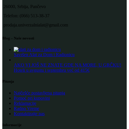
26000, Srbija, Pančevo
Telefon: (066) 513-38-37
prodaja.univerzalnialat@gmail.com
Blog – Naše novosti
Savršen Alat za Dom i Radionicu
AKO VI JOŠ NE ZNATE GDE NA MORE, U GRČKU!
Hoteli u avgustu i septembru već od 415€
Pitanja
Najčešće postavljena pitanja
Pomoć pri kupovini
Reklamacije
Radno Vreme
Kontaktirajte nas
Informacije