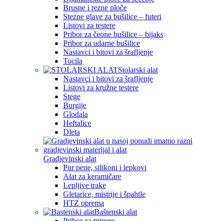
Brusne i rezne ploče
Stezne glave za bušilice – futeri
Listovi za testere
Pribor za čeone bušilice – bijaks
Pribor za udarne bušilice
Nastavci i bitovi za šrafljenje
Tocila
Stolarski alat
Nastavci i bitovi za šrafljenje
Listovi za kružne testere
Stege
Burgije
Glodala
Heftalice
Dleta
Gradjevinski alat
Pur pene, silikoni i lepkovi
Alat za keramičare
Lepljive trake
Gletarice, mistrije i špahtle
HTZ oprema
Baštenski alat
Pribor za trimere