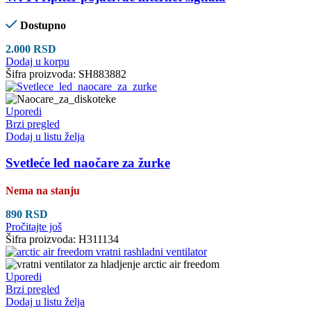
Dostupno
2.000
RSD
Dodaj u korpu
Šifra proizvoda:
SH883882
Uporedi
Brzi pregled
Dodaj u listu želja
Svetleće led naočare za žurke
Nema na stanju
890
RSD
Pročitajte još
Šifra proizvoda:
H311134
Uporedi
Brzi pregled
Dodaj u listu želja