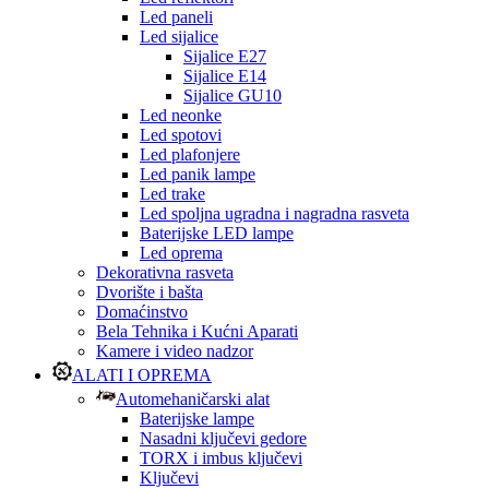
Led paneli
Led sijalice
Sijalice E27
Sijalice E14
Sijalice GU10
Led neonke
Led spotovi
Led plafonjere
Led panik lampe
Led trake
Led spoljna ugradna i nagradna rasveta
Baterijske LED lampe
Led oprema
Dekorativna rasveta
Dvorište i bašta
Domaćinstvo
Bela Tehnika i Kućni Aparati
Kamere i video nadzor
ALATI I OPREMA
Automehaničarski alat
Baterijske lampe
Nasadni ključevi gedore
TORX i imbus ključevi
Ključevi