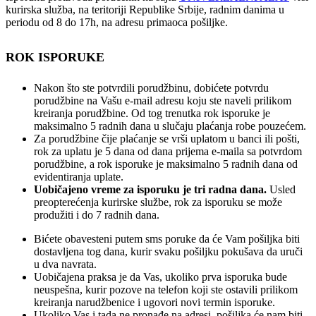
kurirska služba, na teritoriji Republike Srbije, radnim danima u
periodu od 8 do 17h, na adresu primaoca pošiljke.
ROK ISPORUKE
Nakon što ste potvrdili porudžbinu, dobićete potvrdu
porudžbine na Vašu e-mail adresu koju ste naveli prilikom
kreiranja porudžbine. Od tog trenutka rok isporuke je
maksimalno 5 radnih dana u slučaju plaćanja robe pouzećem.
Za porudžbine čije plaćanje se vrši uplatom u banci ili pošti,
rok za uplatu je 5 dana od dana prijema e-maila sa potvrdom
porudžbine, a rok isporuke je maksimalno 5 radnih dana od
evidentiranja uplate.
Uobičajeno vreme za isporuku je tri radna dana.
Usled
preopterećenja kurirske službe, rok za isporuku se može
produžiti i do 7 radnih dana.
Bićete obavesteni putem sms poruke da će Vam pošiljka biti
dostavljena tog dana, kurir svaku pošiljku pokušava da uruči
u dva navrata.
Uobičajena praksa je da Vas, ukoliko prva isporuka bude
neuspešna, kurir pozove na telefon koji ste ostavili prilikom
kreiranja narudžbenice i ugovori novi termin isporuke.
Ukoliko Vas i tada ne pronađe na adresi, pošiljka će nam biti