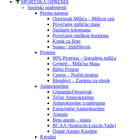
SPORTSKA OPREMA
Sportski suplementi
Prema nameni
Oporavak Mišića – Mišicni rast
Povećanje mišićne mase
Skidanje kilograma
Povećanje muškog hormona
Kutak za žene
Snaga / Izdržljivost
Proteini
90% Proteina – Izgradnja mišića
Gejneri – Mišićna Masa
Biljni Protein
Casein – Noćni protein
Blendovi – Zamena za obrok
Aminokiseline
Glutamin/Oporavak
Tečne Aminokiseline
Aminokiseline u tabletama
Esencijalne Aminokiseline
Arginin
Beta alanin – snaga
BCAA (Isoleucin-Leucin-Valin)
Ostale Amino Kiseline
Kreatini