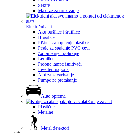
Sekire
Makaze za orezivanje
Električni alat
Aku bušilice i šrafilice
Brusilice
Pištolji za topljenje plastike
Pegle za spajanje PVC cevi
Za farbanje i poliranje
Lemilice
Probne lampe ispitivači
Inverteri napona
Alat za zavarivanje
Pumpe za pretakanje
Auto oprema
Kutije za alat
Plastične
Metalne
Metal detektori