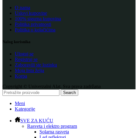
O nama
Uslovi kupovine
100% sigurna kupovina
Politika privatnosti
Politika o kolačićima
Nalog korisnika
Uloguj se
Registruj se
Zaboravili ste lozinku
Moja lista želja
Korpa
Copyright © Univerzalni Alat. Sva prava zadržana
Search
Meni
Kategorije
SVE ZA KUĆU
Rasveta i elektro program
Solarna rasveta
Led reflektori