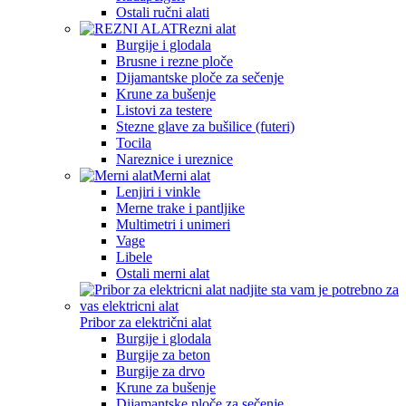
Ostali ručni alati
Rezni alat
Burgije i glodala
Brusne i rezne ploče
Dijamantske ploče za sečenje
Krune za bušenje
Listovi za testere
Stezne glave za bušilice (futeri)
Tocila
Nareznice i ureznice
Merni alat
Lenjiri i vinkle
Merne trake i pantljike
Multimetri i unimeri
Vage
Libele
Ostali merni alat
Pribor za električni alat
Burgije i glodala
Burgije za beton
Burgije za drvo
Krune za bušenje
Dijamantske ploče za sečenje