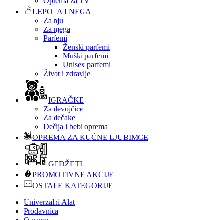
Oprema za TV
LEPOTA I NEGA
Za nju
Za njega
Parfemi
Ženski parfemi
Muški parfemi
Unisex parfemi
Život i zdravlje
IGRAČKE
Za devojčice
Za dečake
Dečija i bebi oprema
OPREMA ZA KUĆNE LJUBIMCE
GEDŽETI
PROMOTIVNE AKCIJE
OSTALE KATEGORIJE
Univerzalni Alat
Prodavnica
O nama