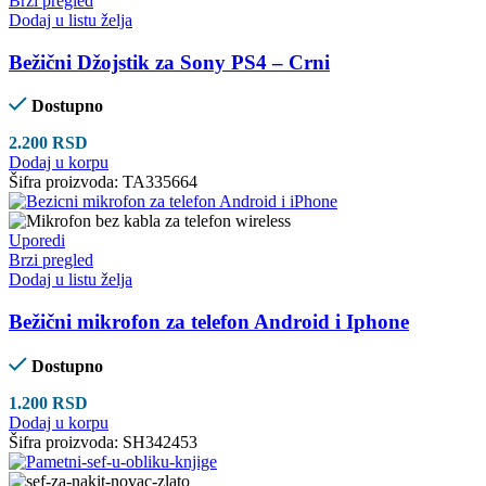
Brzi pregled
Dodaj u listu želja
Bežični Džojstik za Sony PS4 – Crni
Dostupno
2.200
RSD
Dodaj u korpu
Šifra proizvoda:
TA335664
Uporedi
Brzi pregled
Dodaj u listu želja
Bežični mikrofon za telefon Android i Iphone
Dostupno
1.200
RSD
Dodaj u korpu
Šifra proizvoda:
SH342453