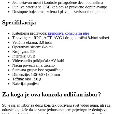
Jednostavan meni i kontrole prilagođene deci i odraslima
Punjiva baterija sa USB kablom za praktično dopunjavanje
Dostupne boje: crna, zelena i plava, u zavisnosti od ponude
Specifikacija
Kategorija proizvoda:
prenosiva konzola za igre
Tipovi igara: RPG, ACT, AVG i drugi klasični 8-bitni stilovi
Veličina ekrana: 3,0 inča
Operativni sistem: 8-bitni
Broj igara: 520
Interfejs: USB
Video/audio priključak: AV kabl
Način povezivanja: žičano
Starosna grupa: bez ograničenja
Dimenzije: 136×68×18,5 mm
Težina: oko 150 g
Baterija: punjiva
Za koga je ova konzola odličan izbor?
S8 je sjajan izbor za decu koja tek otkrivaju svet video igara, ali i za
odrasle koji žele da se vrate jednostavnijem gejmingu iz detinjstva.