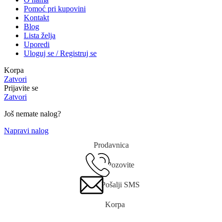
Pomoć pri kupovini
Kontakt
Blog
Lista želja
Uporedi
Uloguj se / Registruj se
Korpa
Zatvori
Prijavite se
Zatvori
Još nemate nalog?
Napravi nalog
Prodavnica
Pozovite
Pošalji SMS
Korpa