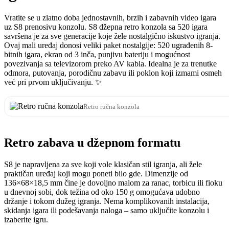
Vratite se u zlatno doba jednostavnih, brzih i zabavnih video igara
uz S8 prenosivu konzolu. S8 džepna retro konzola sa 520 igara
savršena je za sve generacije koje žele nostalgično iskustvo igranja.
Ovaj mali uređaj donosi veliki paket nostalgije: 520 ugrađenih 8-
bitnih igara, ekran od 3 inča, punjivu bateriju i mogućnost
povezivanja sa televizorom preko AV kabla. Idealna je za trenutke
odmora, putovanja, porodičnu zabavu ili poklon koji izmami osmeh
već pri prvom uključivanju. ✨
Retro ručna konzola
Retro zabava u džepnom formatu
S8 je napravljena za sve koji vole klasičan stil igranja, ali žele
praktičan uređaj koji mogu poneti bilo gde. Dimenzije od
136×68×18,5 mm čine je dovoljno malom za ranac, torbicu ili fioku
u dnevnoj sobi, dok težina od oko 150 g omogućava udobno
držanje i tokom dužeg igranja. Nema komplikovanih instalacija,
skidanja igara ili podešavanja naloga – samo uključite konzolu i
izaberite igru.