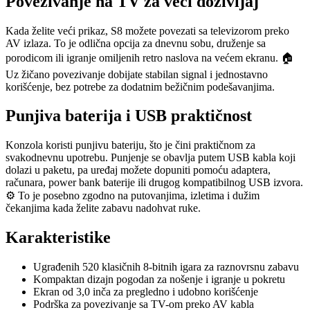
Povezivanje na TV za veći doživljaj
Kada želite veći prikaz, S8 možete povezati sa televizorom preko
AV izlaza. To je odlična opcija za dnevnu sobu, druženje sa
porodicom ili igranje omiljenih retro naslova na većem ekranu. 🏠
Uz žičano povezivanje dobijate stabilan signal i jednostavno
korišćenje, bez potrebe za dodatnim bežičnim podešavanjima.
Punjiva baterija i USB praktičnost
Konzola koristi punjivu bateriju, što je čini praktičnom za
svakodnevnu upotrebu. Punjenje se obavlja putem USB kabla koji
dolazi u paketu, pa uređaj možete dopuniti pomoću adaptera,
računara, power bank baterije ili drugog kompatibilnog USB izvora.
⚙️ To je posebno zgodno na putovanjima, izletima i dužim
čekanjima kada želite zabavu nadohvat ruke.
Karakteristike
Ugrađenih 520 klasičnih 8-bitnih igara za raznovrsnu zabavu
Kompaktan dizajn pogodan za nošenje i igranje u pokretu
Ekran od 3,0 inča za pregledno i udobno korišćenje
Podrška za povezivanje sa TV-om preko AV kabla