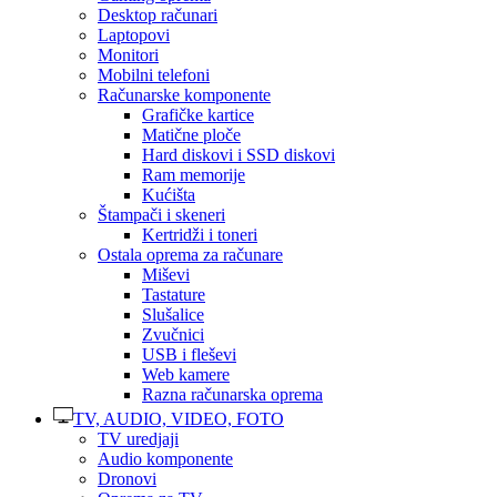
Desktop računari
Laptopovi
Monitori
Mobilni telefoni
Računarske komponente
Grafičke kartice
Matične ploče
Hard diskovi i SSD diskovi
Ram memorije
Kućišta
Štampači i skeneri
Kertridži i toneri
Ostala oprema za računare
Miševi
Tastature
Slušalice
Zvučnici
USB i fleševi
Web kamere
Razna računarska oprema
TV, AUDIO, VIDEO, FOTO
TV uredjaji
Audio komponente
Dronovi