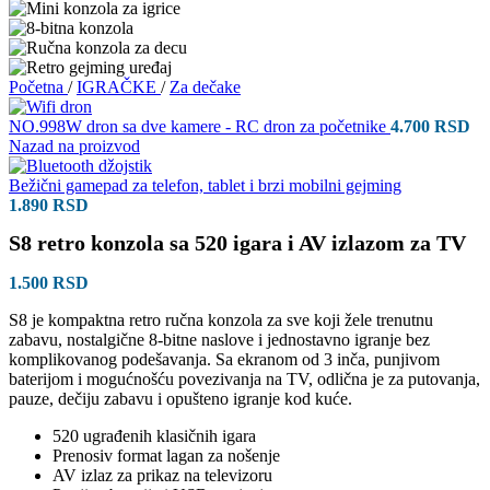
Početna
/
IGRAČKE
/
Za dečake
NO.998W dron sa dve kamere - RC dron za početnike
4.700
RSD
Nazad na proizvod
Bežični gamepad za telefon, tablet i brzi mobilni gejming
1.890
RSD
S8 retro konzola sa 520 igara i AV izlazom za TV
1.500
RSD
S8 je kompaktna retro ručna konzola za sve koji žele trenutnu
zabavu, nostalgične 8-bitne naslove i jednostavno igranje bez
komplikovanog podešavanja. Sa ekranom od 3 inča, punjivom
baterijom i mogućnošću povezivanja na TV, odlična je za putovanja,
pauze, dečiju zabavu i opušteno igranje kod kuće.
520 ugrađenih klasičnih igara
Prenosiv format lagan za nošenje
AV izlaz za prikaz na televizoru