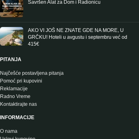
Savršen Alat za Dom i Radionicu
AKO VI JOŠ NE ZNATE GDE NA MORE, U
GRČKU! Hoteli u avgustu i septembru već od
415€
PITANJA
Najčešće postavljena pitanja
Pomoć pri kupovini
Reklamacije
Radno Vreme
Kontaktirajte nas
INFORMACIJE
O nama
Uslovi kupovine