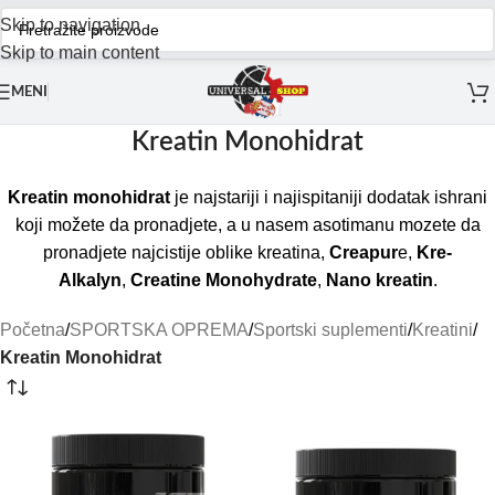
Skip to navigation
Skip to main content
MENI
Kreatin Monohidrat
Kreatin monohidrat
je najstariji i najispitaniji dodatak ishrani
koji možete da pronadjete, a u nasem asotimanu mozete da
pronadjete najcistije oblike kreatina,
Creapur
e,
Kre-
Alkalyn
,
Creatine Monohydrate
,
Nano kreatin
.
Početna
/
SPORTSKA OPREMA
/
Sportski suplementi
/
Kreatini
/
Kreatin Monohidrat