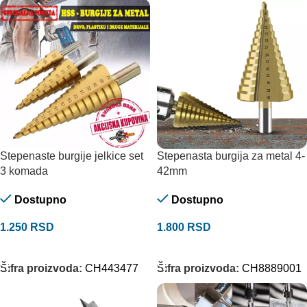
Stepenaste burgije jelkice set
Stepenasta burgija za metal 4-
3 komada
42mm
Dostupno
Dostupno
1.250
RSD
1.800
RSD
DODAJ U KORPU
DODAJ U KORPU
Šifra proizvoda:
CH443477
Šifra proizvoda:
CH8889001