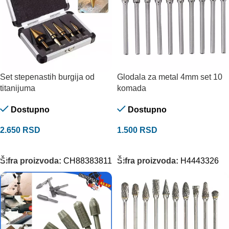
Set stepenastih burgija od
Glodala za metal 4mm set 10
titanijuma
komada
Dostupno
Dostupno
2.650
RSD
1.500
RSD
DODAJ U KORPU
DODAJ U KORPU
Šifra proizvoda:
CH88383811
Šifra proizvoda:
H4443326