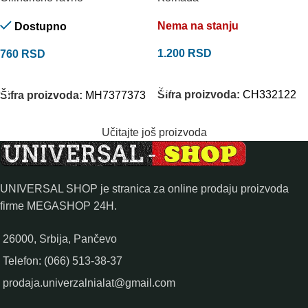
Nema na stanju
Dostupno
1.200
RSD
760
RSD
PROČITAJTE JOŠ
DODAJ U KORPU
Šifra proizvoda:
CH332122
Šifra proizvoda:
MH7377373
Učitajte još proizvoda
UNIVERSAL SHOP je stranica za online prodaju proizvoda
firme MEGASHOP 24H.
26000, Srbija, Pančevo
Telefon: (066) 513-38-37
prodaja.univerzalnialat@gmail.com