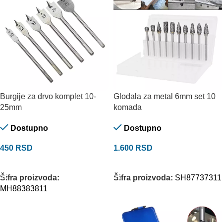
Burgije za drvo komplet 10-
Glodala za metal 6mm set 10
25mm
komada
Dostupno
Dostupno
450
RSD
1.600
RSD
DODAJ U KORPU
DODAJ U KORPU
Šifra proizvoda:
Šifra proizvoda:
SH87737311
MH88383811