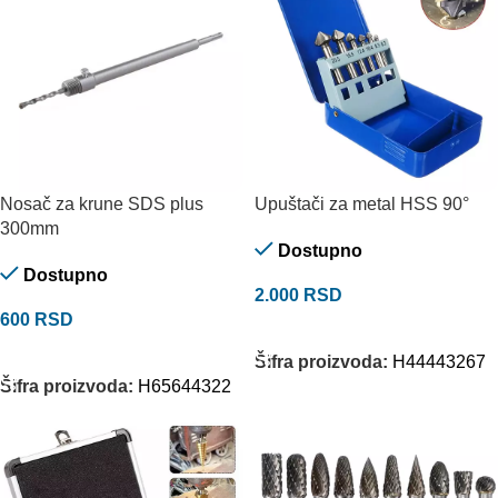
Nosač za krune SDS plus
Upuštači za metal HSS 90°
300mm
Dostupno
Dostupno
2.000
RSD
600
RSD
DODAJ U KORPU
DODAJ U KORPU
Šifra proizvoda:
H44443267
Šifra proizvoda:
H65644322