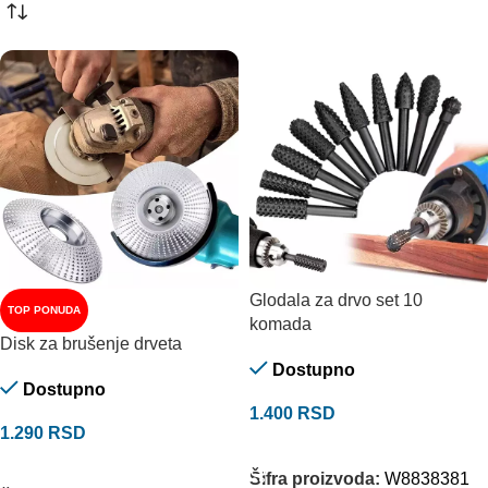
Glodala za drvo set 10
TOP PONUDA
komada
Disk za brušenje drveta
Dostupno
Dostupno
1.400
RSD
1.290
RSD
DODAJ U KORPU
DODAJ U KORPU
Šifra proizvoda:
W8838381