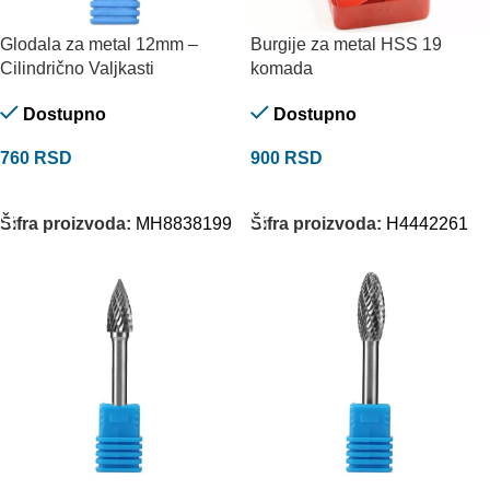
Glodala za metal 12mm –
Burgije za metal HSS 19
Cilindrično Valjkasti
komada
Dostupno
Dostupno
760
RSD
900
RSD
DODAJ U KORPU
DODAJ U KORPU
Šifra proizvoda:
MH8838199
Šifra proizvoda:
H4442261