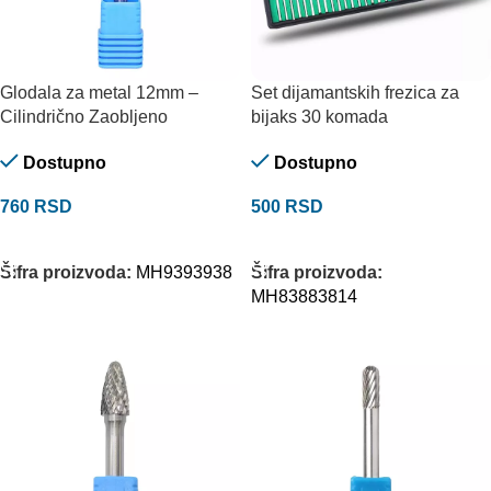
Glodala za metal 12mm –
Set dijamantskih frezica za
Cilindrično Zaobljeno
bijaks 30 komada
Dostupno
Dostupno
760
RSD
500
RSD
DODAJ U KORPU
DODAJ U KORPU
Šifra proizvoda:
MH9393938
Šifra proizvoda:
MH83883814