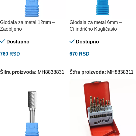
Glodala za metal 12mm –
Glodala za metal 6mm –
Zaobljeno
Cilindrično Kugličasto
Dostupno
Dostupno
760
RSD
670
RSD
DODAJ U KORPU
DODAJ U KORPU
Šifra proizvoda:
MH8838831
Šifra proizvoda:
MH8838311