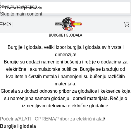
Skip to navigation
Skip to main content
MENI
BURGIJE I GLODALA
Burgije i glodala, veliki izbor burgija i glodala svih vrsta i
dimenzija!
Burgije su dodaci namenjeni bušenju i reč je o dodacima za
električne i akumulatorske bušilice. Burgije se izrađuju od
kvalitetnih čvrstih metala i namenjeni su bušenju različitih
materijala.
Glodala su dodaci odnosno pribor za glodalice i kekserice koja
su namenjena samom glodanju i obradi materijala. Reč je o
izmenjljivim delovima električne glodalice.
Početna
/
ALATI I OPREMA
/
Pribor za električni alat
/
Burgije i glodala