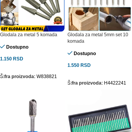
Glodala za metal 5 komada
Glodala za metal 5mm set 10
komada
Dostupno
Dostupno
1.150
RSD
1.550
RSD
DODAJ U KORPU
DODAJ U KORPU
Šifra proizvoda:
W838821
Šifra proizvoda:
H4422241