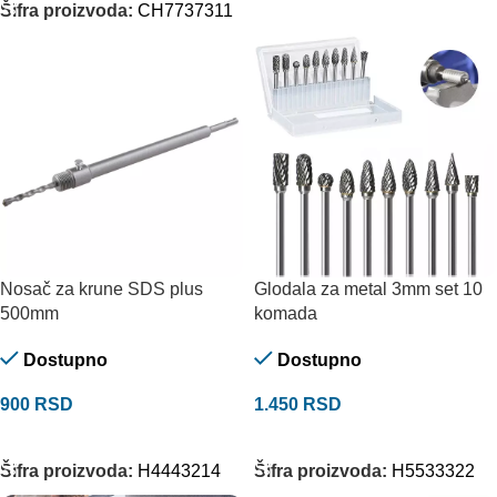
Šifra proizvoda:
CH7737311
Nosač za krune SDS plus
Glodala za metal 3mm set 10
500mm
komada
Dostupno
Dostupno
900
RSD
1.450
RSD
DODAJ U KORPU
DODAJ U KORPU
Šifra proizvoda:
H4443214
Šifra proizvoda:
H5533322