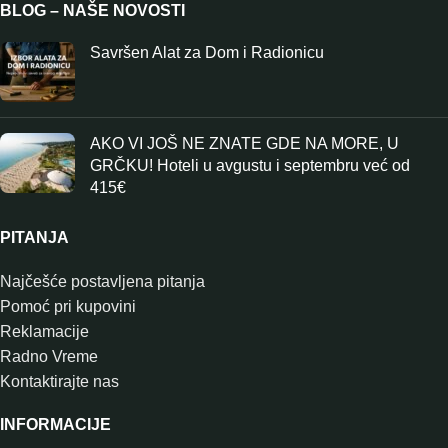
BLOG – NAŠE NOVOSTI
Savršen Alat za Dom i Radionicu
AKO VI JOŠ NE ZNATE GDE NA MORE, U
GRČKU! Hoteli u avgustu i septembru već od
415€
PITANJA
Najčešće postavljena pitanja
Pomoć pri kupovini
Reklamacije
Radno Vreme
Kontaktirajte nas
INFORMACIJE