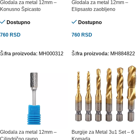
Glodala za metal 12mm –
Glodala za metal 12mm –
Konusno Špicasto
Elipsasto zaobljeno
Dostupno
Dostupno
760
RSD
760
RSD
DODAJ U KORPU
DODAJ U KORPU
Šifra proizvoda:
MH000312
Šifra proizvoda:
MH884822
Glodala za metal 12mm –
Burgije za Metal 3u1 Set – 6
Cilindrično ravno
Komada