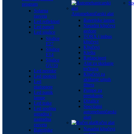
Sp
program
Solarna
Automehaničarski alat
rasveta
Baterijske lampe
Led reflektori
Nasadni ključevi
Led paneli
gedore
Led sijalice
TORX i imbus
Sijalice
ključevi
E27
Ključevi
Sijalice
Klešta
E14
Radapcigeri
Sijalice
Alat za skidanje
GU10
točkova
Led neonke
Ključevi za
Led spotovi
skidanje uljnih
Led
filtera
plafonjere
Pumpe za
Led panik
pretakanje
lampe
Dizalice
Led trake
Specijalni
Led spoljna
automehaničarski
ugradna i
alati
nagradna
Ručni alat
rasveta
Nasadni ključevi
Baterijske