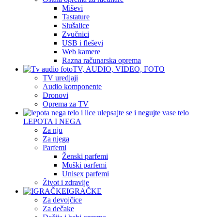
Miševi
Tastature
Slušalice
Zvučnici
USB i fleševi
Web kamere
Razna računarska oprema
TV, AUDIO, VIDEO, FOTO
TV uredjaji
Audio komponente
Dronovi
Oprema za TV
LEPOTA I NEGA
Za nju
Za njega
Parfemi
Ženski parfemi
Muški parfemi
Unisex parfemi
Život i zdravlje
IGRAČKE
Za devojčice
Za dečake