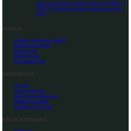
AKO VI JOŠ NE ZNATE GDE NA MORE, U
GRČKU! Hoteli u avgustu i septembru već od
415€
PITANJA
Najčešće postavljena pitanja
Pomoć pri kupovini
Reklamacije
Radno Vreme
Kontaktirajte nas
INFORMACIJE
O nama
Uslovi kupovine
100% sigurna kupovina
Politika privatnosti
Politika o kolačićima
NALOG KORISNIKA
Uloguj se