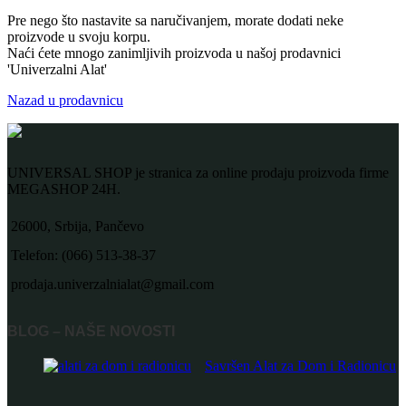
Pre nego što nastavite sa naručivanjem, morate dodati neke
proizvode u svoju korpu.
Naći ćete mnogo zanimljivih proizvoda u našoj prodavnici
'Univerzalni Alat'
Nazad u prodavnicu
UNIVERSAL SHOP je stranica za online prodaju proizvoda firme
MEGASHOP 24H.
26000, Srbija, Pančevo
Telefon: (066) 513-38-37
prodaja.univerzalnialat@gmail.com
BLOG – NAŠE NOVOSTI
Savršen Alat za Dom i Radionicu