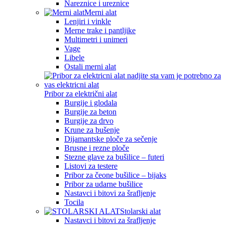
Nareznice i ureznice
Merni alat
Lenjiri i vinkle
Merne trake i pantljike
Multimetri i unimeri
Vage
Libele
Ostali merni alat
Pribor za električni alat
Burgije i glodala
Burgije za beton
Burgije za drvo
Krune za bušenje
Dijamantske ploče za sečenje
Brusne i rezne ploče
Stezne glave za bušilice – futeri
Listovi za testere
Pribor za čeone bušilice – bijaks
Pribor za udarne bušilice
Nastavci i bitovi za šrafljenje
Tocila
Stolarski alat
Nastavci i bitovi za šrafljenje