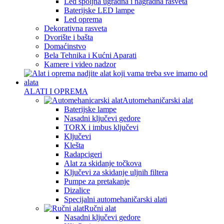
Led spoljna ugradna i nagradna rasveta
Baterijske LED lampe
Led oprema
Dekorativna rasveta
Dvorište i bašta
Domaćinstvo
Bela Tehnika i Kućni Aparati
Kamere i video nadzor
ALATI I OPREMA
Automehaničarski alat
Baterijske lampe
Nasadni ključevi gedore
TORX i imbus ključevi
Ključevi
Klešta
Radapcigeri
Alat za skidanje točkova
Ključevi za skidanje uljnih filtera
Pumpe za pretakanje
Dizalice
Specijalni automehaničarski alati
Ručni alat
Nasadni ključevi gedore