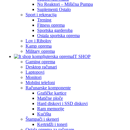
No Reaktori – Mišićna Pumpa
Suplementi Ostalo
Sport i rekreacija
Trening
Fitness oprema
Sportska garderoba
Ostala sportska oprema
Lov i Ribolov
Kamp oprema
Military oprema
IT SHOP
Gaming oprema
Desktop računari
Laptopovi
Monitori
Mobilni telefoni
Računarske komponente
Grafičke kartice
Matične ploče
Hard diskovi i SSD diskovi
Ram memorije
Kućišta
Štampači i skeneri
Kertridži i toneri
Ostala oprema za računare