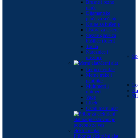
Brusne i rezne
ploče
Dijamantske
ploče za sečenje
Krune za bušenje
Listovi za testere
Stezne glave za
bušilice (futeri)
Tocila
Nareznice i
Spo
ureznice
Merni alat
Lenjiri i vinkle
Merne trake i
pantljike
Lo
Multimetri i
Ka
unimeri
Mi
Vage
Libele
Ostali merni alat
Pribor za električni alat