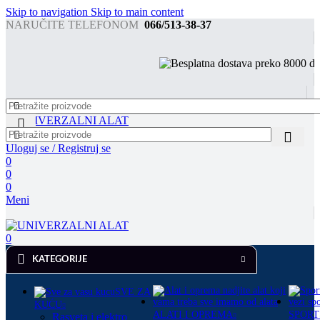
Skip to navigation
Skip to main content
NARUČITE TELEFONOM
066/513-38-37
Sv
Uloguj se / Registruj se
0
0
0
Meni
0
KATEGORIJE
SVE ZA
KUĆU
ALATI I OPREMA
SPORT
Rasveta i elektro