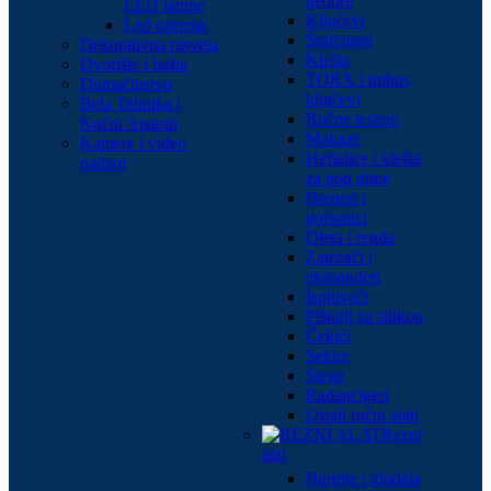
gedore
LED lampe
Ključevi
Led oprema
Šrafcigeri
Dekorativna rasveta
Klešta
Dvorište i bašta
TORX i imbus
Domaćinstvo
ključevi
Bela Tehnika i
Ručne testere
Kućni Aparati
Makaze
Kamere i video
Heftalice i klešta
nadzor
za pop nitne
Breneri i
gorionici
Dleta i renda
Zatezači i
ekspanderi
Ispitivači
Pištolji za silikon
Čekići
Sekire
Stege
Radapcigeri
Ostali ručni alati
Rezni
alat
Burgije i glodala