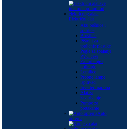
Električni alat
Aku bušilice i
šrafilice
Brusilice
Pištolji za
topljenje plastike
Pegle za spajanje
PVC cevi
Za farbanje i
poliranje
Lemilice
Probne lampe
ispitivači
Inverteri napona
Alat za
zavarivanje
Pumpe za
pretakanje
Auto
oprema