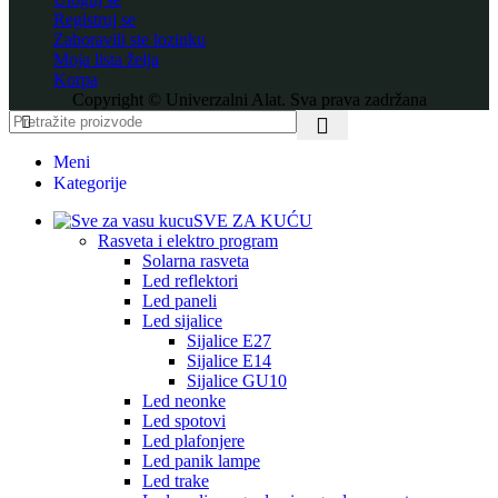
Registruj se
Zaboravili ste lozinku
Moja lista želja
Korpa
Copyright © Univerzalni Alat. Sva prava zadržana
Meni
Kategorije
SVE ZA KUĆU
Rasveta i elektro program
Solarna rasveta
Led reflektori
Led paneli
Led sijalice
Sijalice E27
Sijalice E14
Sijalice GU10
Led neonke
Led spotovi
Led plafonjere
Led panik lampe
Led trake