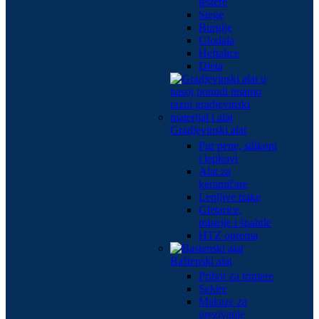
testere
Stege
Burgije
Glodala
Heftalice
Dleta
Gradjevinski alat
Pur pene, silikoni
i lepkovi
Alat za
keramičare
Lepljive trake
Gletarice,
mistrije i špahtle
HTZ oprema
Baštenski alat
Pribor za trimere
Sekire
Makaze za
orezivanje