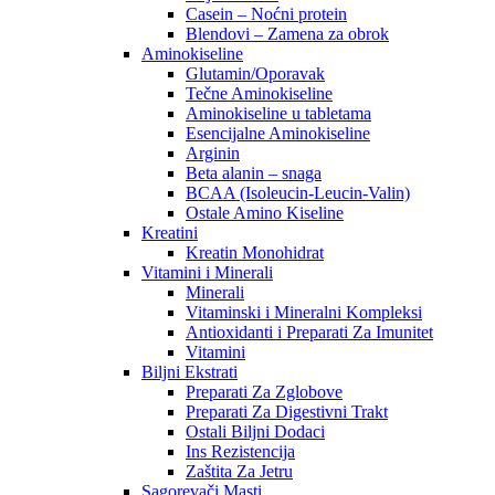
Casein – Noćni protein
Blendovi – Zamena za obrok
Aminokiseline
Glutamin/Oporavak
Tečne Aminokiseline
Aminokiseline u tabletama
Esencijalne Aminokiseline
Arginin
Beta alanin – snaga
BCAA (Isoleucin-Leucin-Valin)
Ostale Amino Kiseline
Kreatini
Kreatin Monohidrat
Vitamini i Minerali
Minerali
Vitaminski i Mineralni Kompleksi
Antioxidanti i Preparati Za Imunitet
Vitamini
Biljni Ekstrati
Preparati Za Zglobove
Preparati Za Digestivni Trakt
Ostali Biljni Dodaci
Ins Rezistencija
Zaštita Za Jetru
Sagorevači Masti