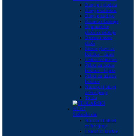
Burgije i glodala
Burgije za beton
Burgije za drvo
Krune za bušenje
Dijamantske
ploče za sečenje
Brusne i rezne
ploče
Stezne glave za
bušilice – futeri
Listovi za testere
Pribor za čeone
bušilice – bijaks
Pribor za udarne
bušilice
Nastavci i bitovi
za šrafljenje
Tocila
Stolarski alat
Nastavci i bitovi
za šrafljenje
Listovi za kružne