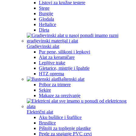
Listovi za kružne testere
Stege
Burgije
Glodala
Heftalice
Dleta
Gradjevinski alat
Pur pene, silikoni i lepkovi
Alat za keramičare
Lepljive trake
Gletarice, mistrije i špahtle
HTZ oprema
Baštenski alat
Pribor za trimere
Sekire
Makaze za orezivanje
Električni alat
Aku bušilice i šrafilice
Brusilice
Pištolji za topljenje plastike
Pegle za spajanje PVC cevi