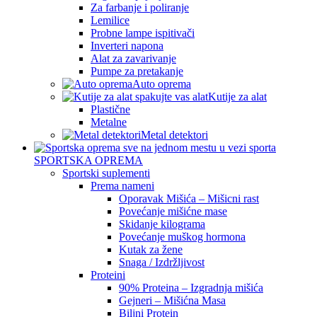
Za farbanje i poliranje
Lemilice
Probne lampe ispitivači
Inverteri napona
Alat za zavarivanje
Pumpe za pretakanje
Auto oprema
Kutije za alat
Plastične
Metalne
Metal detektori
SPORTSKA OPREMA
Sportski suplementi
Prema nameni
Oporavak Mišića – Mišicni rast
Povećanje mišićne mase
Skidanje kilograma
Povećanje muškog hormona
Kutak za žene
Snaga / Izdržljivost
Proteini
90% Proteina – Izgradnja mišića
Gejneri – Mišićna Masa
Biljni Protein