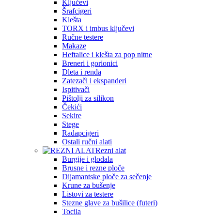
Ključevi
Šrafcigeri
Klešta
TORX i imbus ključevi
Ručne testere
Makaze
Heftalice i klešta za pop nitne
Breneri i gorionici
Dleta i renda
Zatezači i ekspanderi
Ispitivači
Pištolji za silikon
Čekići
Sekire
Stege
Radapcigeri
Ostali ručni alati
Rezni alat
Burgije i glodala
Brusne i rezne ploče
Dijamantske ploče za sečenje
Krune za bušenje
Listovi za testere
Stezne glave za bušilice (futeri)
Tocila