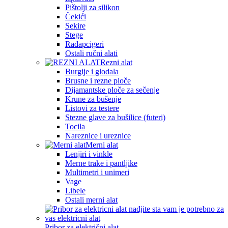
Pištolji za silikon
Čekići
Sekire
Stege
Radapcigeri
Ostali ručni alati
Rezni alat
Burgije i glodala
Brusne i rezne ploče
Dijamantske ploče za sečenje
Krune za bušenje
Listovi za testere
Stezne glave za bušilice (futeri)
Tocila
Nareznice i ureznice
Merni alat
Lenjiri i vinkle
Merne trake i pantljike
Multimetri i unimeri
Vage
Libele
Ostali merni alat
Pribor za električni alat