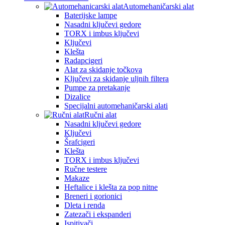
Automehaničarski alat
Baterijske lampe
Nasadni ključevi gedore
TORX i imbus ključevi
Ključevi
Klešta
Radapcigeri
Alat za skidanje točkova
Ključevi za skidanje uljnih filtera
Pumpe za pretakanje
Dizalice
Specijalni automehaničarski alati
Ručni alat
Nasadni ključevi gedore
Ključevi
Šrafcigeri
Klešta
TORX i imbus ključevi
Ručne testere
Makaze
Heftalice i klešta za pop nitne
Breneri i gorionici
Dleta i renda
Zatezači i ekspanderi
Ispitivači