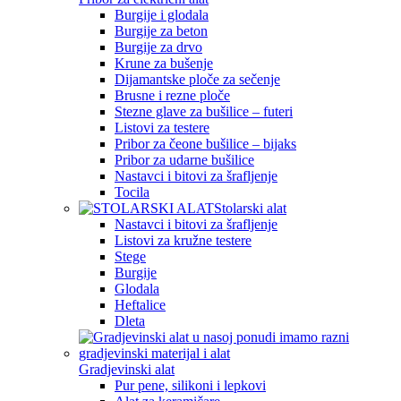
Burgije i glodala
Burgije za beton
Burgije za drvo
Krune za bušenje
Dijamantske ploče za sečenje
Brusne i rezne ploče
Stezne glave za bušilice – futeri
Listovi za testere
Pribor za čeone bušilice – bijaks
Pribor za udarne bušilice
Nastavci i bitovi za šrafljenje
Tocila
Stolarski alat
Nastavci i bitovi za šrafljenje
Listovi za kružne testere
Stege
Burgije
Glodala
Heftalice
Dleta
Gradjevinski alat
Pur pene, silikoni i lepkovi