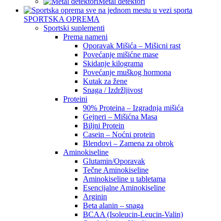
Metal detektori
SPORTSKA OPREMA
Sportski suplementi
Prema nameni
Oporavak Mišića – Mišicni rast
Povećanje mišićne mase
Skidanje kilograma
Povećanje muškog hormona
Kutak za žene
Snaga / Izdržljivost
Proteini
90% Proteina – Izgradnja mišića
Gejneri – Mišićna Masa
Biljni Protein
Casein – Noćni protein
Blendovi – Zamena za obrok
Aminokiseline
Glutamin/Oporavak
Tečne Aminokiseline
Aminokiseline u tabletama
Esencijalne Aminokiseline
Arginin
Beta alanin – snaga
BCAA (Isoleucin-Leucin-Valin)