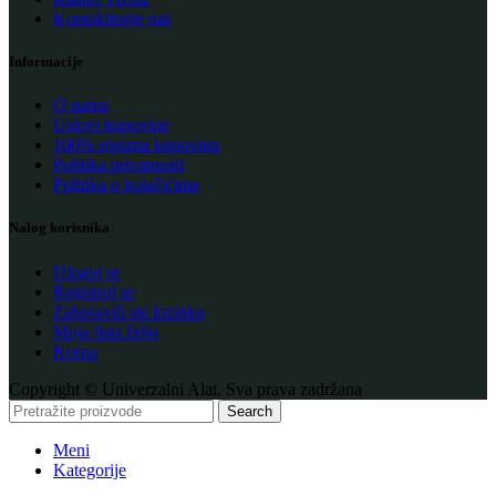
Kontaktirajte nas
Informacije
O nama
Uslovi kupovine
100% sigurna kupovina
Politika privatnosti
Politika o kolačićima
Nalog korisnika
Uloguj se
Registruj se
Zaboravili ste lozinku
Moja lista želja
Korpa
Copyright © Univerzalni Alat. Sva prava zadržana
Search
Meni
Kategorije