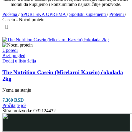
morali da kupujemo i konzumiramo najrazličitije proizvode.
Početna
/
SPORTSKA OPREMA
/
Sportski suplementi
/
Proteini
/
Casein - Noćni protein
Uporedi
Brzi pregled
Dodaj u listu želja
The Nutrition Casein (Micelarni Kazein) čokolada
2kg
Nema na stanju
7.360
RSD
Pročitajte još
Šifra proizvoda:
O32124432