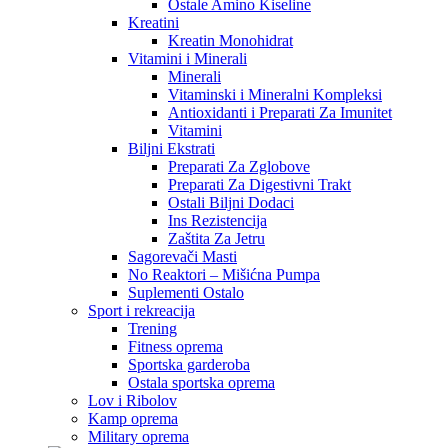
Ostale Amino Kiseline
Kreatini
Kreatin Monohidrat
Vitamini i Minerali
Minerali
Vitaminski i Mineralni Kompleksi
Antioxidanti i Preparati Za Imunitet
Vitamini
Biljni Ekstrati
Preparati Za Zglobove
Preparati Za Digestivni Trakt
Ostali Biljni Dodaci
Ins Rezistencija
Zaštita Za Jetru
Sagorevači Masti
No Reaktori – Mišićna Pumpa
Suplementi Ostalo
Sport i rekreacija
Trening
Fitness oprema
Sportska garderoba
Ostala sportska oprema
Lov i Ribolov
Kamp oprema
Military oprema