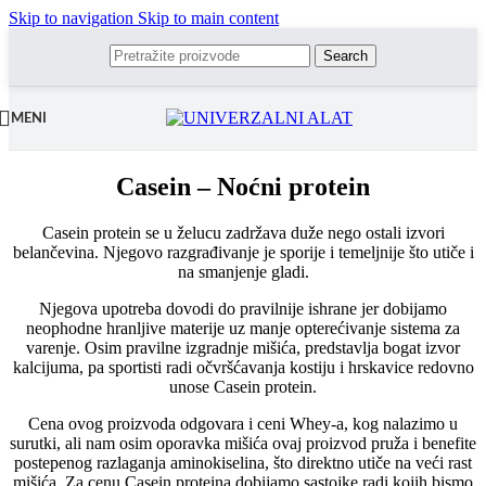
Skip to navigation
Skip to main content
Search
MENI
Casein – Noćni protein
Casein protein se u želucu zadržava duže nego ostali izvori
belančevina. Njegovo razgrađivanje je sporije i temeljnije što utiče i
na smanjenje gladi.
Njegova upotreba dovodi do pravilnije ishrane jer dobijamo
neophodne hranljive materije uz manje opterećivanje sistema za
varenje. Osim pravilne izgradnje mišića, predstavlja bogat izvor
kalcijuma, pa sportisti radi očvršćavanja kostiju i hrskavice redovno
unose Casein protein.
Cena ovog proizvoda odgovara i ceni Whey-a, kog nalazimo u
surutki, ali nam osim oporavka mišića ovaj proizvod pruža i benefite
postepenog razlaganja aminokiselina, što direktno utiče na veći rast
mišića. Za cenu Casein proteina dobijamo sastojke radi kojih bismo