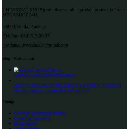
UNIVERSAL SHOP je stranica za online prodaju proizvoda firme
MEGASHOP 24H.
26000, Srbija, Pančevo
Telefon: (066) 513-38-37
prodaja.univerzalnialat@gmail.com
Blog – Naše novosti
Savršen Alat za Dom i Radionicu
AKO VI JOŠ NE ZNATE GDE NA MORE, U GRČKU!
Hoteli u avgustu i septembru već od 415€
Pitanja
Najčešće postavljena pitanja
Pomoć pri kupovini
Reklamacije
Radno Vreme