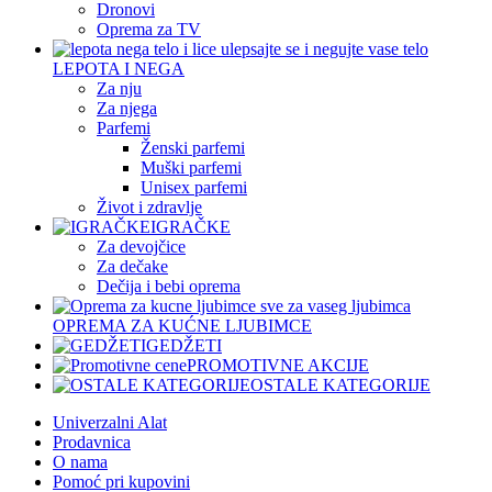
Dronovi
Oprema za TV
LEPOTA I NEGA
Za nju
Za njega
Parfemi
Ženski parfemi
Muški parfemi
Unisex parfemi
Život i zdravlje
IGRAČKE
Za devojčice
Za dečake
Dečija i bebi oprema
OPREMA ZA KUĆNE LJUBIMCE
GEDŽETI
PROMOTIVNE AKCIJE
OSTALE KATEGORIJE
Univerzalni Alat
Prodavnica
O nama
Pomoć pri kupovini