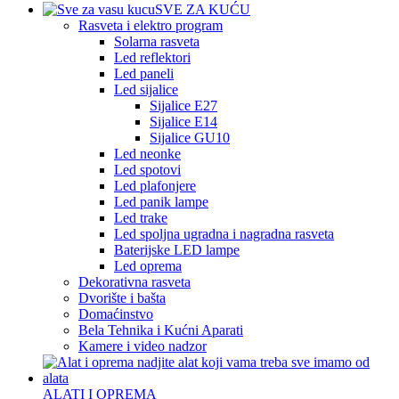
SVE ZA KUĆU
Rasveta i elektro program
Solarna rasveta
Led reflektori
Led paneli
Led sijalice
Sijalice E27
Sijalice E14
Sijalice GU10
Led neonke
Led spotovi
Led plafonjere
Led panik lampe
Led trake
Led spoljna ugradna i nagradna rasveta
Baterijske LED lampe
Led oprema
Dekorativna rasveta
Dvorište i bašta
Domaćinstvo
Bela Tehnika i Kućni Aparati
Kamere i video nadzor
ALATI I OPREMA