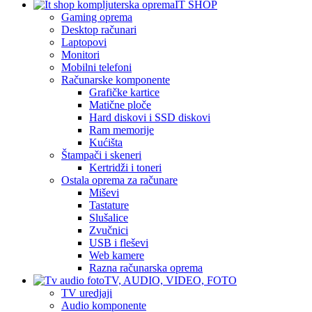
IT SHOP
Gaming oprema
Desktop računari
Laptopovi
Monitori
Mobilni telefoni
Računarske komponente
Grafičke kartice
Matične ploče
Hard diskovi i SSD diskovi
Ram memorije
Kućišta
Štampači i skeneri
Kertridži i toneri
Ostala oprema za računare
Miševi
Tastature
Slušalice
Zvučnici
USB i fleševi
Web kamere
Razna računarska oprema
TV, AUDIO, VIDEO, FOTO
TV uredjaji
Audio komponente