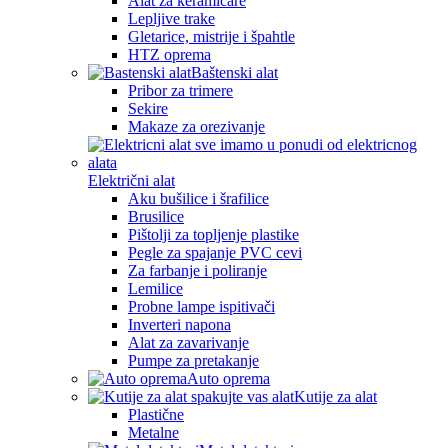
Alat za keramičare
Lepljive trake
Gletarice, mistrije i špahtle
HTZ oprema
Baštenski alat
Pribor za trimere
Sekire
Makaze za orezivanje
Električni alat
Aku bušilice i šrafilice
Brusilice
Pištolji za topljenje plastike
Pegle za spajanje PVC cevi
Za farbanje i poliranje
Lemilice
Probne lampe ispitivači
Inverteri napona
Alat za zavarivanje
Pumpe za pretakanje
Auto oprema
Kutije za alat
Plastične
Metalne