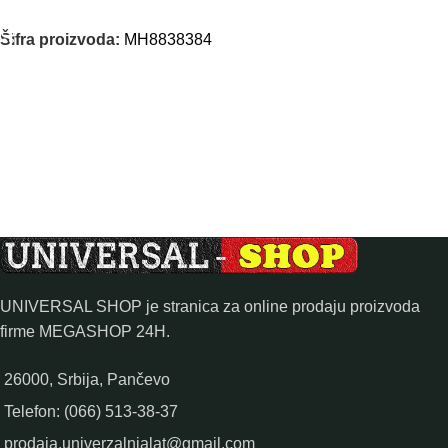
DODAJ U KORPU
Šifra proizvoda:
MH8838384
UNIVERSAL SHOP je stranica za online prodaju proizvoda
firme MEGASHOP 24H.
26000, Srbija, Pančevo
Telefon: (066) 513-38-37
prodaja.univerzalnialat@gmail.com