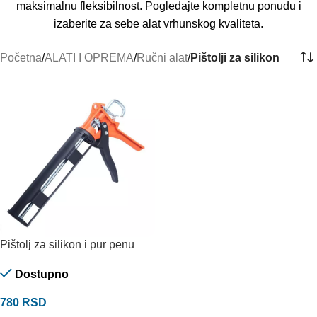
maksimalnu fleksibilnost. Pogledajte kompletnu ponudu i
izaberite za sebe alat vrhunskog kvaliteta.
Početna
/
ALATI I OPREMA
/
Ručni alat
/
Pištolji za silikon
Pištolj za silikon i pur penu
Dostupno
780
RSD