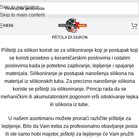
Skip to navigation
Skip to main content
MENI
PIŠTOLJI ZA SILIKON
Pištolji za silikon koristi se za silikoniranje koji je postupak koji
se koristi posebno u keramičarskim poslovima i ostalim
poslovima kada je potrebno zaptivanje, lepljenje i spajanje
materijala. Silikoniranje je postupak nanošenja silikona na
materijal iz silikonskih tuba. Za precizno nanošenje silikona
koriste se pištolji za silikoniranje. Princip rada da se
mehaničkim ili akumulatorskim pogonom vrši istiskivanje lepka
ili silikona iz tube.
U našem asortimanu možete pronaći različite pištolje za
lepljenje. Bilo da Vam treba za profesionalno obavljanje posla
ili ste samo hobi majstor, pištolji za lepljenje će Vam pružiti