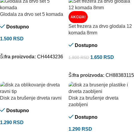
Glodala za drvo set 5 komada
AKCIJA!
Set frezera za drvo glodala 12
Dostupno
komada 8mm
1.500
RSD
Dostupno
DODAJ U KORPU
Šifra proizvoda:
CH4443236
1.650
RSD
1.800
RSD
DODAJ U KORPU
Šifra proizvoda:
CH88383115
Disk za brušenje drveta ravni
Disk za brušenje drveta
zaobljeni
Dostupno
Dostupno
1.290
RSD
1.290
RSD
DODAJ U KORPU