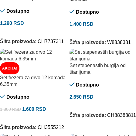
Dostupno
Dostupno
1.290
RSD
1.400
RSD
DODAJ U KORPU
DODAJ U KORPU
Šifra proizvoda:
CH7737311
Šifra proizvoda:
W8838381
Set stepenastih burgija od
AKCIJA!
titanijuma
Set frezera za drvo 12 komada
6.35mm
Dostupno
Dostupno
2.650
RSD
DODAJ U KORPU
1.600
RSD
1.800
RSD
Šifra proizvoda:
CH88383811
DODAJ U KORPU
Šifra proizvoda:
CH3555212