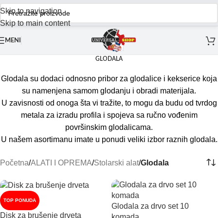
Skip to navigation
Skip to main content
MENI
GLODALA
Glodala su dodaci odnosno pribor za glodalice i kekserice koja
su namenjena samom glodanju i obradi materijala.
U zavisnosti od onoga šta vi tražite, to mogu da budu od tvrdog
metala za izradu profila i spojeva sa ručno vođenim
površinskim glodalicama.
U našem asortimanu imate u ponudi veliki izbor raznih glodala.
Početna
/
ALATI I OPREMA
/
Stolarski alat
/
Glodala
TOP PONUDA
Glodala za drvo set 10
Disk za brušenje drveta
komada