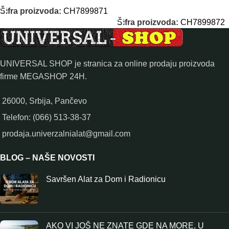
DODAJ U KORPU
Šifra proizvoda:
CH7899871
Šifra proizvoda:
CH7899872
UNIVERSAL SHOP je stranica za online prodaju proizvoda
firme MEGASHOP 24H.
26000, Srbija, Pančevo
Telefon: (066) 513-38-37
prodaja.univerzalnialat@gmail.com
BLOG – NAŠE NOVOSTI
Savršen Alat za Dom i Radionicu
AKO VI JOŠ NE ZNATE GDE NA MORE, U