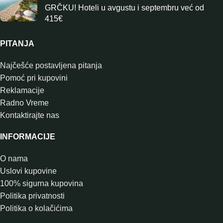
GRČKU! Hoteli u avgustu i septembru već od
415€
PITANJA
Najčešće postavljena pitanja
Pomoć pri kupovini
Reklamacije
Radno Vreme
Kontaktirajte nas
INFORMACIJE
O nama
Uslovi kupovine
100% sigurna kupovina
Politika privatnosti
Politika o kolačićima