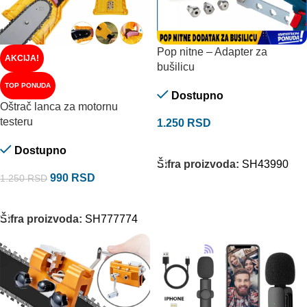
Pop nitne – Adapter za
AKCIJA!
bušilicu
TOP PONUDA
Dostupno
Oštrač lanca za motornu
testeru
1.250
RSD
DODAJ U KORPU
Dostupno
Šifra proizvoda:
SH43990
990
RSD
1.250
RSD
DODAJ U KORPU
Šifra proizvoda:
SH777774