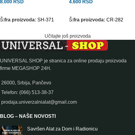
8.000
RSD
4.600
RSD
DODAJ U KORPU
DODAJ U KORPU
Šifra proizvoda:
SH-371
Šifra proizvoda:
CR-282
Učitajte još proizvoda
UNIVERSAL SHOP je stranica za online prodaju proizvoda
firme MEGASHOP 24H.
26000, Srbija, Pančevo
Telefon: (066) 513-38-37
prodaja.univerzalnialat@gmail.com
BLOG – NAŠE NOVOSTI
Savršen Alat za Dom i Radionicu