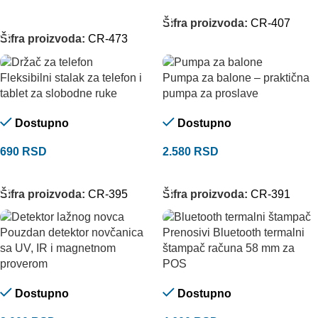
DODAJ U KORPU
DODAJ U KORPU
Šifra proizvoda:
CR-407
Šifra proizvoda:
CR-473
Fleksibilni stalak za telefon i
Pumpa za balone – praktična
tablet za slobodne ruke
pumpa za proslave
Dostupno
Dostupno
690
RSD
2.580
RSD
DODAJ U KORPU
DODAJ U KORPU
Šifra proizvoda:
CR-395
Šifra proizvoda:
CR-391
Pouzdan detektor novčanica
Prenosivi Bluetooth termalni
sa UV, IR i magnetnom
štampač računa 58 mm za
proverom
POS
Dostupno
Dostupno