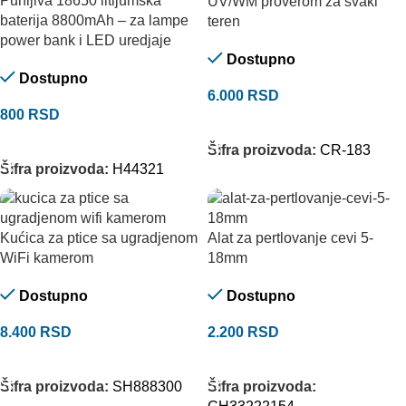
Punljiva 18650 litijumska
UV/WM proverom za svaki
baterija 8800mAh – za lampe
teren
power bank i LED uredjaje
Dostupno
Dostupno
6.000
RSD
800
RSD
DODAJ U KORPU
DODAJ U KORPU
Šifra proizvoda:
CR-183
Šifra proizvoda:
H44321
Kućica za ptice sa ugradjenom
Alat za pertlovanje cevi 5-
WiFi kamerom
18mm
Dostupno
Dostupno
8.400
RSD
2.200
RSD
DODAJ U KORPU
DODAJ U KORPU
Šifra proizvoda:
SH888300
Šifra proizvoda: