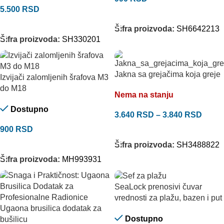
5.500
RSD
DODAJ U KORPU
DODAJ U KORPU
Šifra proizvoda:
SH6642213
Šifra proizvoda:
SH330201
Jakna sa grejačima koja greje
Izvijači zalomljenih šrafova M3
do M18
Nema na stanju
Dostupno
3.640
RSD
–
3.840
RSD
900
RSD
ODABERITE OPCIJE
DODAJ U KORPU
Šifra proizvoda:
SH3488822
Šifra proizvoda:
MH993931
SeaLock prenosivi čuvar
vrednosti za plažu, bazen i put
Ugaona brusilica dodatak za
Dostupno
bušilicu