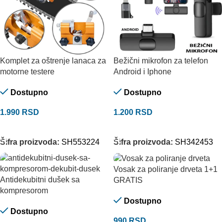
Komplet za oštrenje lanaca za
Bežični mikrofon za telefon
motorne testere
Android i Iphone
Dostupno
Dostupno
1.990
RSD
1.200
RSD
DODAJ U KORPU
DODAJ U KORPU
Šifra proizvoda:
SH553224
Šifra proizvoda:
SH342453
Vosak za poliranje drveta 1+1
Antidekubitni dušek sa
GRATIS
kompresorom
Dostupno
Dostupno
990
RSD