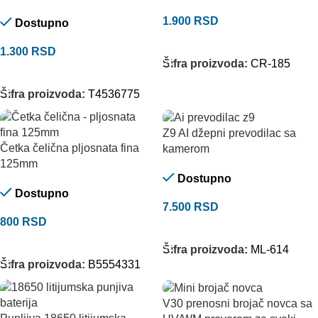
1.900
RSD
Dostupno
DODAJ U KORPU
1.300
RSD
Šifra proizvoda:
CR-185
DODAJ U KORPU
Šifra proizvoda:
T4536775
Z9 AI džepni prevodilac sa
Četka čelična pljosnata fina
kamerom
125mm
Dostupno
Dostupno
7.500
RSD
800
RSD
DODAJ U KORPU
DODAJ U KORPU
Šifra proizvoda:
ML-614
Šifra proizvoda:
B5554331
V30 prenosni brojač novca sa