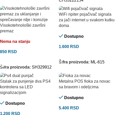
CH33222154
WiFi ripiter pojačivač signala
za jači internet u svakom kutku
Visokotehnološki završni
doma
premaz
Dostupno
Nema na stanju
1.600
RSD
850
RSD
DODAJ U KORPU
PROČITAJTE JOŠ
Šifra proizvoda:
ML-615
Šifra proizvoda:
SH329912
Stalak za punjenje dva PS4
Metalna POS fioka za novac
kontrolera sa LED
sa bravom i odeljcima
signalizacijom
Dostupno
Dostupno
5.400
RSD
1.200
RSD