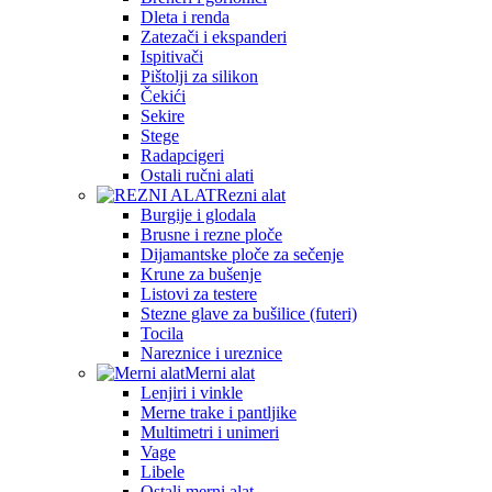
Dleta i renda
Zatezači i ekspanderi
Ispitivači
Pištolji za silikon
Čekići
Sekire
Stege
Radapcigeri
Ostali ručni alati
Rezni alat
Burgije i glodala
Brusne i rezne ploče
Dijamantske ploče za sečenje
Krune za bušenje
Listovi za testere
Stezne glave za bušilice (futeri)
Tocila
Nareznice i ureznice
Merni alat
Lenjiri i vinkle
Merne trake i pantljike
Multimetri i unimeri
Vage
Libele
Ostali merni alat