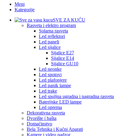
Meni
Kategorije
SVE ZA KUĆU
Rasveta i elektro program
Solarna rasveta
Led reflektori
Led paneli
Led sijalice
Sijalice E27
Sijalice E14
Sijalice GU10
Led neonke
Led spotovi
Led plafonjere
Led panik lampe
Led trake
Led spoljna ugradna i nagradna rasveta
Baterijske LED lampe
Led oprema
Dekorativna rasveta
Dvorište i bašta
Domaćinstvo
Bela Tehnika i Kućni Aparati
Kamere i video nadzor