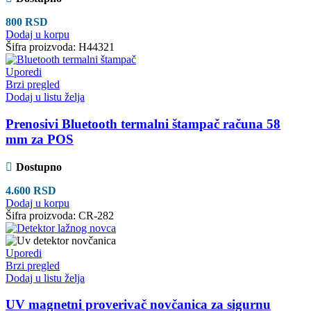
800
RSD
Dodaj u korpu
Šifra proizvoda:
H44321
Uporedi
Brzi pregled
Dodaj u listu želja
Prenosivi Bluetooth termalni štampač računa 58
mm za POS
Dostupno
4.600
RSD
Dodaj u korpu
Šifra proizvoda:
CR-282
Uporedi
Brzi pregled
Dodaj u listu želja
UV magnetni proverivač novčanica za sigurnu