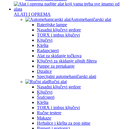
ALATI I OPREMA
Automehaničarski alat
Baterijske lampe
Nasadni ključevi gedore
TORX i imbus ključevi
Ključevi
Klešta
Radapcigeri
Alat za skidanje točkova
Ključevi za skidanje uljnih filtera
Pumpe za pretakanje
Dizalice
Specijalni automehaničarski alati
Ručni alat
Nasadni ključevi gedore
Ključevi
Šrafcigeri
Klešta
TORX i imbus ključevi
Ručne testere
Makaze
Heftalice i klešta za pop nitne
Breneri i gorionici