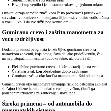
Stabilan osećaj u ruci tokom rada
Brz pristup ventilu i jednostavno rukovanje jednom rukom
Ovakav dizajn naročito znači kada često proveravaš pritisak – u
servisima, vulkanizerskim radnjama ili jednostavno ako vodiš računa
o vozilu i voliš da sve držiš pod kontrolom.✨
Gumirano crevo i zaštita manometra za
veću izdržljivost
Dodatna prednost ovog alata je izdržljivo gumirano crevo sa
nastavkom za ventil, koje omogućava da lako priđeš ventilu, čak i
na nepristupačnim mestima (duboke felne, uži otvori i sl.).
Fleksibilno gumirano crevo – lakše postavljanje na ventil
Čvrst nastavak koji obezbeđuje dobro zaptivanje
Gumirana zaštita oko kućišta manometra – štiti od udaraca
Gumeni prsten oko manometra umanjuje rizik od oštećenja ako alat
slučajno isklizne iz ruke ili udari o tvrdu površinu, čineći ga
pouzdanim izborom i za zahtevnije uslove rada.
Široka primena – od automobila do
pneumatskih sistema