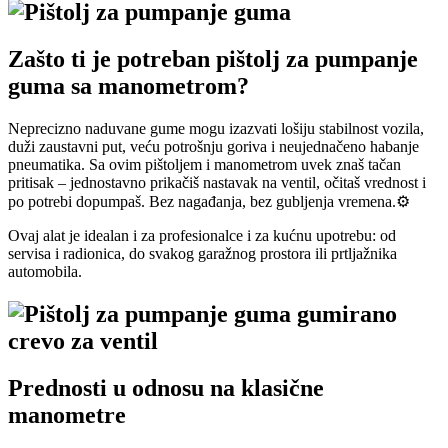
Zašto ti je potreban pištolj za pumpanje
guma sa manometrom?
Neprecizno naduvane gume mogu izazvati lošiju stabilnost vozila,
duži zaustavni put, veću potrošnju goriva i neujednačeno habanje
pneumatika. Sa ovim pištoljem i manometrom uvek znaš tačan
pritisak – jednostavno prikačiš nastavak na ventil, očitaš vrednost i
po potrebi dopumpaš. Bez nagađanja, bez gubljenja vremena.⚙️
Ovaj alat je idealan i za profesionalce i za kućnu upotrebu: od
servisa i radionica, do svakog garažnog prostora ili prtljažnika
automobila.
Prednosti u odnosu na klasične
manometre