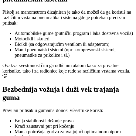
Pištolj sa manometrom dizajniran je tako da možeš da ga koristiš na
različitim vrstama pneumatika i sistema gde je potreban precizan
pritisak:
Automobilske gume (putnički program i laka dostavna vozila)
Motocikli i skuteri
Bicikli (sa odgovarajućim ventilom ili adapterom)
Manji pneumatski sistemi (npr. kompresorski sistemi,
pneumatike za prikolice i sl.)
Ovakva svestranost čini ga odličnim alatom kako za privatne
korisnike, tako i za radionice koje rade sa različitim vrstama vozila.
💡
Bezbednija vožnja i duži vek trajanja
guma
Pravilan pritisak u gumama donosi višestruke koristi:
Bolja stabilnost i držanje pravca
Kraći zaustavni put pri kočenju
Manja potrošnja goriva zahvaljujući optimalnom otporu