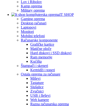
Lov i Ribolov
Kamp oprema
Military oprema
IT SHOP
Gaming oprema
Desktop računari
Laptopovi
Monitori
Mobilni telefoni
Računarske komponente
Grafičke kartice
Matične ploče
Hard diskovi i SSD diskovi
Ram memorije
Kućišta
Štampači i skeneri
Kertridži i toneri
Ostala oprema za računare
Miševi
Tastature
Slušalice
Zvučnici
USB i fleševi
Web kamere
Razna računarska oprema