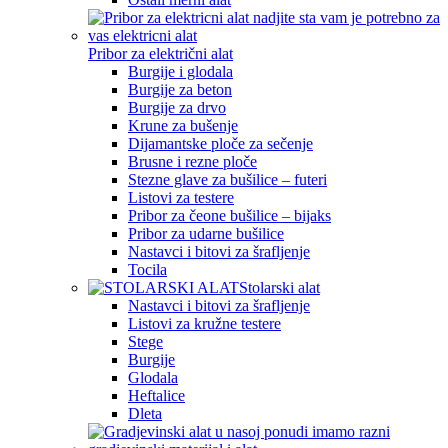
Pribor za električni alat
Burgije i glodala
Burgije za beton
Burgije za drvo
Krune za bušenje
Dijamantske ploče za sečenje
Brusne i rezne ploče
Stezne glave za bušilice – futeri
Listovi za testere
Pribor za čeone bušilice – bijaks
Pribor za udarne bušilice
Nastavci i bitovi za šrafljenje
Tocila
Stolarski alat
Nastavci i bitovi za šrafljenje
Listovi za kružne testere
Stege
Burgije
Glodala
Heftalice
Dleta