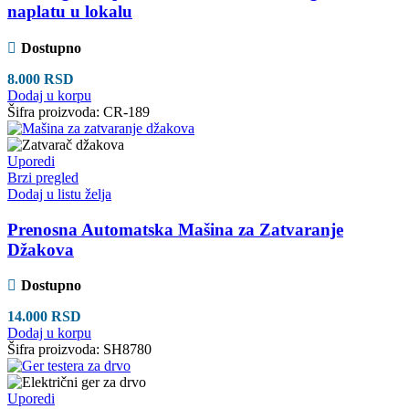
naplatu u lokalu
Dostupno
8.000
RSD
Dodaj u korpu
Šifra proizvoda:
CR-189
Uporedi
Brzi pregled
Dodaj u listu želja
Prenosna Automatska Mašina za Zatvaranje
Džakova
Dostupno
14.000
RSD
Dodaj u korpu
Šifra proizvoda:
SH8780
Uporedi