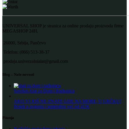
UNIVERSAL SHOP je stranica za online prodaju proizvoda firme
MEGASHOP 24H.
26000, Srbija, Pančevo
Telefon: (066) 513-38-37
prodaja.univerzalnialat@gmail.com
Blog – Naše novosti
Savršen Alat za Dom i Radionicu
AKO VI JOŠ NE ZNATE GDE NA MORE, U GRČKU!
Hoteli u avgustu i septembru već od 415€
Pitanja
Najčešće postavljena pitanja