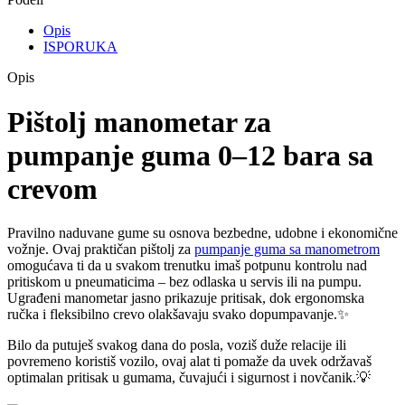
Opis
ISPORUKA
Opis
Pištolj manometar za
pumpanje guma 0–12 bara sa
crevom
Pravilno naduvane gume su osnova bezbedne, udobne i ekonomične
vožnje. Ovaj praktičan pištolj za
pumpanje guma sa manometrom
omogućava ti da u svakom trenutku imaš potpunu kontrolu nad
pritiskom u pneumaticima – bez odlaska u servis ili na pumpu.
Ugrađeni manometar jasno prikazuje pritisak, dok ergonomska
ručka i fleksibilno crevo olakšavaju svako dopumpavanje.✨
Bilo da putuješ svakog dana do posla, voziš duže relacije ili
povremeno koristiš vozilo, ovaj alat ti pomaže da uvek održavaš
optimalan pritisak u gumama, čuvajući i sigurnost i novčanik.💡