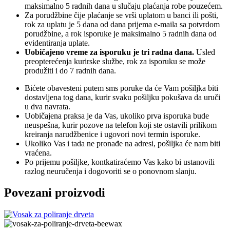
maksimalno 5 radnih dana u slučaju plaćanja robe pouzećem.
Za porudžbine čije plaćanje se vrši uplatom u banci ili pošti,
rok za uplatu je 5 dana od dana prijema e-maila sa potvrdom
porudžbine, a rok isporuke je maksimalno 5 radnih dana od
evidentiranja uplate.
Uobičajeno vreme za isporuku je tri radna dana.
Usled
preopterećenja kurirske službe, rok za isporuku se može
produžiti i do 7 radnih dana.
Bićete obavesteni putem sms poruke da će Vam pošiljka biti
dostavljena tog dana, kurir svaku pošiljku pokušava da uruči
u dva navrata.
Uobičajena praksa je da Vas, ukoliko prva isporuka bude
neuspešna, kurir pozove na telefon koji ste ostavili prilikom
kreiranja narudžbenice i ugovori novi termin isporuke.
Ukoliko Vas i tada ne pronađe na adresi, pošiljka će nam biti
vraćena.
Po prijemu pošiljke, kontkatiraćemo Vas kako bi ustanovili
razlog neuručenja i dogovoriti se o ponovnom slanju.
Povezani proizvodi