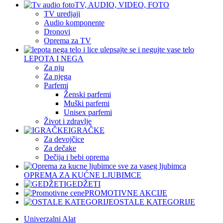
TV, AUDIO, VIDEO, FOTO
TV uredjaji
Audio komponente
Dronovi
Oprema za TV
LEPOTA I NEGA
Za nju
Za njega
Parfemi
Ženski parfemi
Muški parfemi
Unisex parfemi
Život i zdravlje
IGRAČKE
Za devojčice
Za dečake
Dečija i bebi oprema
OPREMA ZA KUĆNE LJUBIMCE
GEDŽETI
PROMOTIVNE AKCIJE
OSTALE KATEGORIJE
Univerzalni Alat