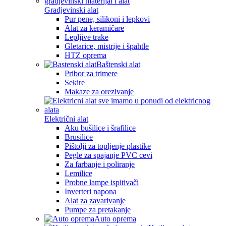
Gradjevinski alat
Pur pene, silikoni i lepkovi
Alat za keramičare
Lepljive trake
Gletarice, mistrije i špahtle
HTZ oprema
Baštenski alat
Pribor za trimere
Sekire
Makaze za orezivanje
Električni alat
Aku bušilice i šrafilice
Brusilice
Pištolji za topljenje plastike
Pegle za spajanje PVC cevi
Za farbanje i poliranje
Lemilice
Probne lampe ispitivači
Inverteri napona
Alat za zavarivanje
Pumpe za pretakanje
Auto oprema