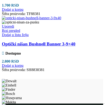
1.700
RSD
Dodaj u korpu
Šifra proizvoda:
TF88381
Uporedi
Brzi pregled
Dodaj u listu želja
Optički nišan Bushnell Banner 3-9×40
Dostupno
2.800
RSD
Dodaj u korpu
Šifra proizvoda:
SH8838381