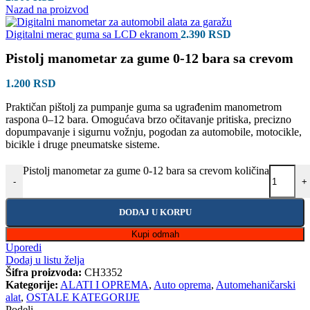
Nazad na proizvod
Digitalni merac guma sa LCD ekranom
2.390
RSD
Pistolj manometar za gume 0-12 bara sa crevom
1.200
RSD
Praktičan pištolj za pumpanje guma sa ugrađenim manometrom
raspona 0–12 bara. Omogućava brzo očitavanje pritiska, precizno
dopumpavanje i sigurnu vožnju, pogodan za automobile, motocikle,
bicikle i druge pneumatske sisteme.
Pistolj manometar za gume 0-12 bara sa crevom količina
-
+
DODAJ U KORPU
Kupi odmah
Uporedi
Dodaj u listu želja
Šifra proizvoda:
CH3352
Kategorije:
ALATI I OPREMA
,
Auto oprema
,
Automehaničarski
alat
,
OSTALE KATEGORIJE
Podeli