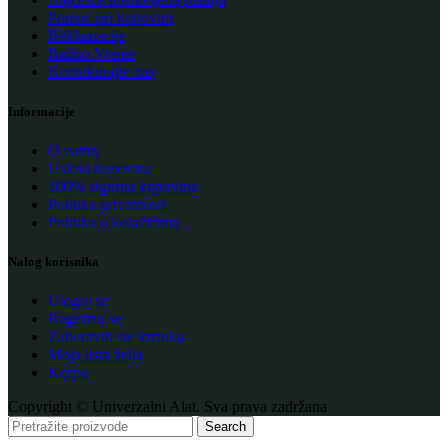
Pomoć pri kupovini
Reklamacije
Radno Vreme
Kontaktirajte nas
Informacije
O nama
Uslovi kupovine
100% sigurna kupovina
Politika privatnosti
Politika o kolačićima
Nalog korisnika
Uloguj se
Registruj se
Zaboravili ste lozinku
Moja lista želja
Korpa
Copyright © Univerzalni Alat. Sva prava zadržana
Search