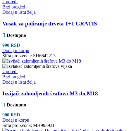
Uporedi
Brzi pregled
Dodaj u listu želja
Vosak za poliranje drveta 1+1 GRATIS
Dostupno
990
RSD
Dodaj u korpu
Šifra proizvoda:
SH6642213
Uporedi
Brzi pregled
Dodaj u listu želja
Izvijači zalomljenih šrafova M3 do M18
Dostupno
900
RSD
Dodaj u korpu
Šifra proizvoda:
MH993931