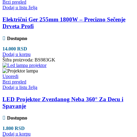
Brzi pregled
Dodaj u listu želja
Električni Ger 255mm 1800W – Precizno Sečenje
Drveta Profi
Dostupno
14.000
RSD
Dodaj u korpu
Šifra proizvoda:
BS983GK
Uporedi
Brzi pregled
Dodaj u listu želja
LED Projektor Zvezdanog Neba 360° Za Decu i
Spavanje
Dostupno
1.800
RSD
Dodaj u korpu