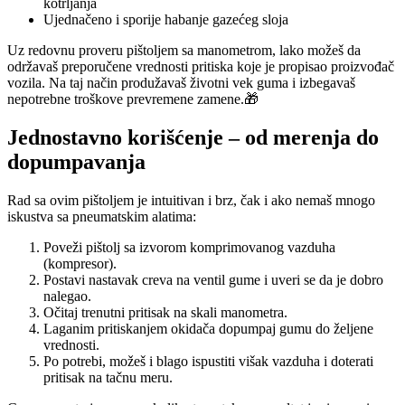
kotrljanja
Ujednačeno i sporije habanje gazećeg sloja
Uz redovnu proveru pištoljem sa manometrom, lako možeš da
održavaš preporučene vrednosti pritiska koje je propisao proizvođač
vozila. Na taj način produžavaš životni vek guma i izbegavaš
nepotrebne troškove prevremene zamene.🎁
Jednostavno korišćenje – od merenja do
dopumpavanja
Rad sa ovim pištoljem je intuitivan i brz, čak i ako nemaš mnogo
iskustva sa pneumatskim alatima:
Poveži pištolj sa izvorom komprimovanog vazduha
(kompresor).
Postavi nastavak creva na ventil gume i uveri se da je dobro
nalegao.
Očitaj trenutni pritisak na skali manometra.
Laganim pritiskanjem okidača dopumpaj gumu do željene
vrednosti.
Po potrebi, možeš i blago ispustiti višak vazduha i doterati
pritisak na tačnu meru.