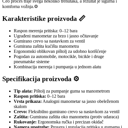
Ceo proces traje svega nekoliko trenutaka, a rezultat je sigurna i
komforna vožnja.⚙️
Karakteristike proizvoda 📏
Raspon merenja pritiska: 0–12 bara
Ugrađeni manometar za brzo i jasno očitavanje
Gumirano crevo sa nastavkom za ventil
Gumirana zaštita kućišta manometra
Ergonomski oblikovan pištolj za udobno korišćenje
Pogodan za automobile, motocikle, bicikle i druge
pneumatske sisteme
Kombinacija merenja i pumpanja u jednom alatu
Specifikacija proizvoda ⚙️
Tip alata:
Pištolj za pumpanje guma sa manometrom
Raspon pritiska:
0–12 bara
Vrsta prikaza:
Analogni manometar sa jasno obeleženom
skalom
Crevo:
Fleksibilno gumirano crevo sa nastavkom za ventil
Zaštita:
Gumirana zaštita oko manometra (protiv udaraca)
Rukovanje:
Ergonomska ručka i precizan okidač
Namera upotrebe:
Provera i regulacija pritiska u gumama i