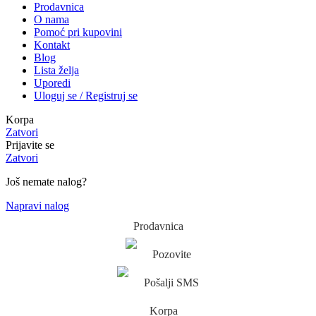
Prodavnica
O nama
Pomoć pri kupovini
Kontakt
Blog
Lista želja
Uporedi
Uloguj se / Registruj se
Korpa
Zatvori
Prijavite se
Zatvori
Još nemate nalog?
Napravi nalog
Prodavnica
Pozovite
Pošalji SMS
Korpa