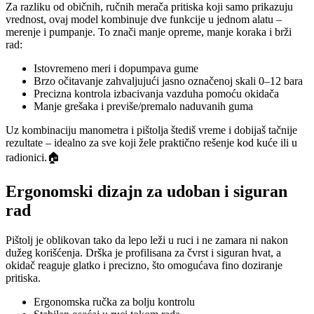
Za razliku od običnih, ručnih merača pritiska koji samo prikazuju
vrednost, ovaj model kombinuje dve funkcije u jednom alatu –
merenje i pumpanje. To znači manje opreme, manje koraka i brži
rad:
Istovremeno meri i dopumpava gume
Brzo očitavanje zahvaljujući jasno označenoj skali 0–12 bara
Precizna kontrola izbacivanja vazduha pomoću okidača
Manje grešaka i previše/premalo naduvanih guma
Uz kombinaciju manometra i pištolja štediš vreme i dobijaš tačnije
rezultate – idealno za sve koji žele praktično rešenje kod kuće ili u
radionici.🏠
Ergonomski dizajn za udoban i siguran
rad
Pištolj je oblikovan tako da lepo leži u ruci i ne zamara ni nakon
dužeg korišćenja. Drška je profilisana za čvrst i siguran hvat, a
okidač reaguje glatko i precizno, što omogućava fino doziranje
pritiska.
Ergonomska ručka za bolju kontrolu