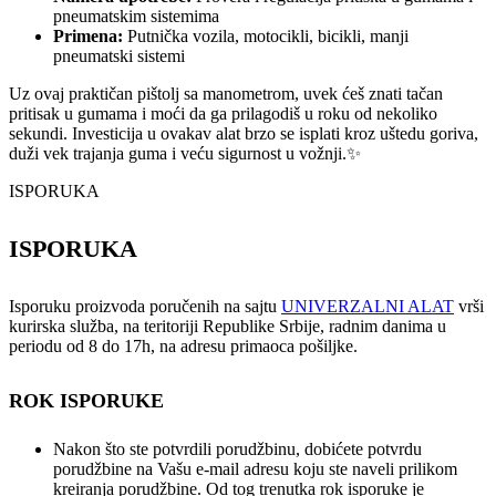
pneumatskim sistemima
Primena:
Putnička vozila, motocikli, bicikli, manji
pneumatski sistemi
Uz ovaj praktičan pištolj sa manometrom, uvek ćeš znati tačan
pritisak u gumama i moći da ga prilagodiš u roku od nekoliko
sekundi. Investicija u ovakav alat brzo se isplati kroz uštedu goriva,
duži vek trajanja guma i veću sigurnost u vožnji.✨
ISPORUKA
ISPORUKA
Isporuku proizvoda poručenih na sajtu
UNIVERZALNI ALAT
vrši
kurirska služba, na teritoriji Republike Srbije, radnim danima u
periodu od 8 do 17h, na adresu primaoca pošiljke.
ROK ISPORUKE
Nakon što ste potvrdili porudžbinu, dobićete potvrdu
porudžbine na Vašu e-mail adresu koju ste naveli prilikom
kreiranja porudžbine. Od tog trenutka rok isporuke je