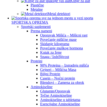
Kutije za alat
Plastične
Metalne
Metal detektori
SPORTSKA OPREMA
Sportski suplementi
Prema nameni
Oporavak Mišića – Mišicni rast
Povećanje mišićne mase
Skidanje kilograma
Povećanje muškog hormona
Kutak za žene
Snaga / Izdržljivost
Proteini
90% Proteina – Izgradnja mišića
Gejneri – Mišićna Masa
Biljni Protein
Casein – Noćni protein
Blendovi – Zamena za obrok
Aminokiseline
Glutamin/Oporavak
Tečne Aminokiseline
Aminokiseline u tabletama
Esencijalne Aminokiseline