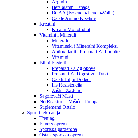
Arginin
Beta alanin – snaga
BCAA (Isoleucin-Leucin-Valin)
Ostale Amino Kiseline
Kreatini
Kreatin Monohidrat
Vitamini i Minerali
Minerali
Vitaminski i Mineralni Kompleksi
Antioxidanti i Preparati Za Imunitet
Vitamini
Biljni Ekstrati
Preparati Za Zglobove
Preparati Za Digestivni Trakt
Ostali Biljni Dodaci
Ins Rezistencija
Zaštita Za Jetru
Sagorevači Masti
No Reaktori – Mišićna Pumpa
Suplementi Ostalo
Sport i rekreacija
Trening
Fitness oprema
Sportska garderoba
Ostala sportska oprema