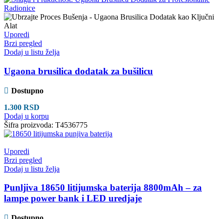
Uporedi
Brzi pregled
Dodaj u listu želja
Ugaona brusilica dodatak za bušilicu
Dostupno
1.300
RSD
Dodaj u korpu
Šifra proizvoda:
T4536775
Uporedi
Brzi pregled
Dodaj u listu želja
Punljiva 18650 litijumska baterija 8800mAh – za
lampe power bank i LED uredjaje
Dostupno