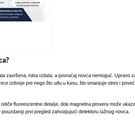
ca?
ta završena, roba izdata, a povraćaj novca nemoguć. Upravo za
ce izdvoje pre nego što uđu u kasu, što smanjuje stres i poveća
lo ističe fluorescentne detalje, dok magnetna provera može ukaza
ouzdaniji prvi pregled zahvaljujući detektoru lažnog novca.