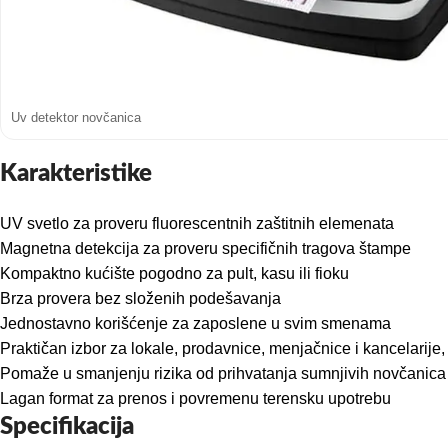
Uv detektor novčanica
Karakteristike
UV svetlo za proveru fluorescentnih zaštitnih elemenata
Magnetna detekcija za proveru specifičnih tragova štampe
Kompaktno kućište pogodno za pult, kasu ili fioku
Brza provera bez složenih podešavanja
Jednostavno korišćenje za zaposlene u svim smenama
Praktičan izbor za lokale, prodavnice, menjačnice i kancelarij
Pomaže u smanjenju rizika od prihvatanja sumnjivih novčanica
Lagan format za prenos i povremenu terensku upotrebu
Specifikacija