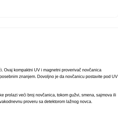
ći. Ovaj kompaktni UV i magnetni proverivač novčanica
 posebnim znanjem. Dovoljno je da novčanicu postavite pod UV
uke prolazi veći broj novčanica, tokom gužvi, smena, sajmova ili
a svakodnevnu proveru sa detektorom lažnog novca.