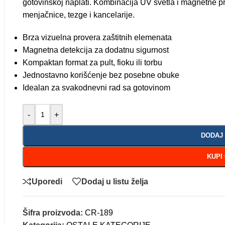
gotovinskoj naplati. Kombinacija UV svetla i magnetne pr
menjačnice, tezge i kancelarije.
Brza vizuelna provera zaštitnih elemenata
Magnetna detekcija za dodatnu sigurnost
Kompaktan format za pult, fioku ili torbu
Jednostavno korišćenje bez posebne obuke
Idealan za svakodnevni rad sa gotovinom
-
+
DODAJ
KUPI
Uporedi
Dodaj u listu želja
Šifra proizvoda:
CR-189