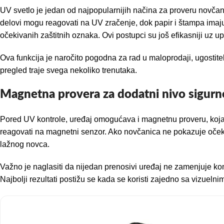
UV svetlo je jedan od najpopularnijih načina za proveru novčan
delovi mogu reagovati na UV zračenje, dok papir i štampa imaju 
očekivanih zaštitnih oznaka. Ovi postupci su još efikasniji uz 
Ova funkcija je naročito pogodna za rad u maloprodaji, ugostite
pregled traje svega nekoliko trenutaka.
Magnetna provera za dodatni nivo sigurno
Pored UV kontrole, uređaj omogućava i magnetnu proveru, koja
reagovati na magnetni senzor. Ako novčanica ne pokazuje očekiv
lažnog novca.
Važno je naglasiti da nijedan prenosivi uređaj ne zamenjuje k
Najbolji rezultati postižu se kada se koristi zajedno sa vizueln