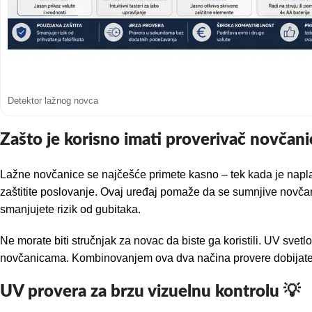
Detektor lažnog novca
Zašto je korisno imati proverivač novčani
Lažne novčanice se najčešće primete kasno – tek kada je napla
zaštitite poslovanje. Ovaj uređaj pomaže da se sumnjive novčani
smanjujete rizik od gubitaka.
Ne morate biti stručnjak za novac da biste ga koristili. UV svet
novčanicama. Kombinovanjem ova dva načina provere dobijate p
UV provera za brzu vizuelnu kontrolu 💡