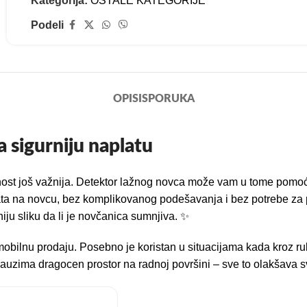
Kategorija:
OSTALE KATEGORIJE
Podeli
OPIS
ISPORUKA
 sigurniju naplatu
rnost još važnija. Detektor lažnog novca može vam u tome pomo
ata na novcu, bez komplikovanog podešavanja i bez potrebe za
niju sliku da li je novčanica sumnjiva. ✨
i mobilnu prodaju. Posebno je koristan u situacijama kada kroz r
e zauzima dragocen prostor na radnoj površini – sve to olakšav