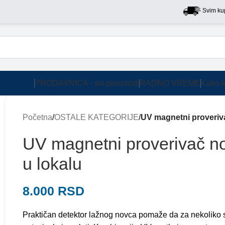
Svim kupcima na
PRODAVNICA - svi proizvodi
RADNO VREME
Kako k
Početna
/
OSTALE KATEGORIJE
/
UV magnetni proveriva
UV magnetni proverivač no
u lokalu
8.000
RSD
Praktičan detektor lažnog novca pomaže da za nekoliko se