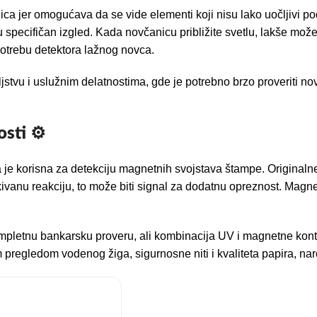
ica jer omogućava da se vide elementi koji nisu lako uočljivi 
specifičan izgled. Kada novčanicu približite svetlu, lakše možet
upotrebu detektora lažnog novca.
ljstvu i uslužnim delatnostima, gde je potrebno brzo proveriti n
sti ⚙️
 je korisna za detekciju magnetnih svojstava štampe. Original
anu reakciju, to može biti signal za dodatnu opreznost. Magnetn
ompletnu bankarsku proveru, ali kombinacija UV i magnetne kont
im pregledom vodenog žiga, sigurnosne niti i kvaliteta papira, n