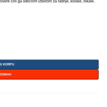
overe čini ga odličnim izborom za radnje, kioske, lokale,
 U KORPU
 ODMAH