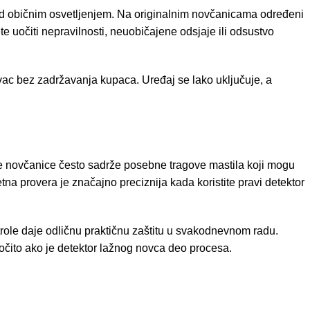
pod običnim osvetljenjem. Na originalnim novčanicama određeni
e uočiti nepravilnosti, neuobičajene odsjaje ili odsustvo
ovac bez zadržavanja kupaca. Uređaj se lako uključuje, a
ne novčanice često sadrže posebne tragove mastila koji mogu
a provera je značajno preciznija kada koristite pravi detektor
role daje odličnu praktičnu zaštitu u svakodnevnom radu.
aročito ako je detektor lažnog novca deo procesa.