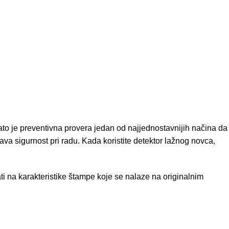
to je preventivna provera jedan od najjednostavnijih načina da
va sigurnost pri radu. Kada koristite detektor lažnog novca,
ti na karakteristike štampe koje se nalaze na originalnim