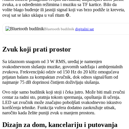
zvuka, a u određenim režimima i muziku sa TF kartice. Bilo da
volite blago buđenje ili jasniji signal koji vas brzo podiže iz kreveta,
ovaj sat se lako uklapa u vaš ritam ⚙️.
Bluetooth budilnik
digitalni sat
Zvuk koji prati prostor
Sa izlaznom snagom od 3 W RMS, uređaj je namenjen
svakodnevnom slušanju muzike, govornih sadržaja i ambijentalnih
zvukova. Frekvencijski odziv od 150 Hz do 20 kHz omogućava
prijatan balans za kompaktan zvučnik, dok odnos signal/šum od
najmanje 75 dB doprinosi čistijem doživljaju slušanja.
Ovo nije samo budilnik koji stoji i čeka jutro. Može biti mali zvučni
centar za radni sto, pratnja tokom spremanja, opuštanja ili učenja.
LED sat zvučnik može značajno poboljšati svakodnevno iskustvo
korišćenja tehnike. Funkcija vufera dodatno zaokružuje utisak,
naročito kada želite puniji zvuk u manjem prostoru.
Dizajn za dom, kancelariju i putovanja