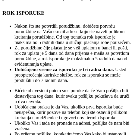
ROK ISPORUKE
Nakon što ste potvrdili porudžbinu, dobićete potvrdu
porudžbine na Vašu e-mail adresu koju ste naveli prilikom
kreiranja porudžbine. Od tog trenutka rok isporuke je
maksimalno 5 radnih dana u slučaju plaćanja robe pouzećem.
Za porudžbine čije plaćanje se vrši uplatom u banci ili pošti,
rok za uplatu je 5 dana od dana prijema e-maila sa potvrdom
porudžbine, a rok isporuke je maksimalno 5 radnih dana od
evidentiranja uplate.
Uobičajeno vreme za isporuku je tri radna dana.
Usled
preopterećenja kurirske službe, rok za isporuku se može
produžiti i do 7 radnih dana.
Bićete obavesteni putem sms poruke da će Vam pošiljka biti
dostavljena tog dana, kurir svaku pošiljku pokušava da uruči
u dva navrata.
Uobičajena praksa je da Vas, ukoliko prva isporuka bude
neuspešna, kurir pozove na telefon koji ste ostavili prilikom
kreiranja narudžbenice i ugovori novi termin isporuke.
Ukoliko Vas i tada ne pronađe na adresi, pošiljka će nam biti
vraćena.
Po prijemu pošiljke, kontkatiraćemo Vas kako bi ustanovili