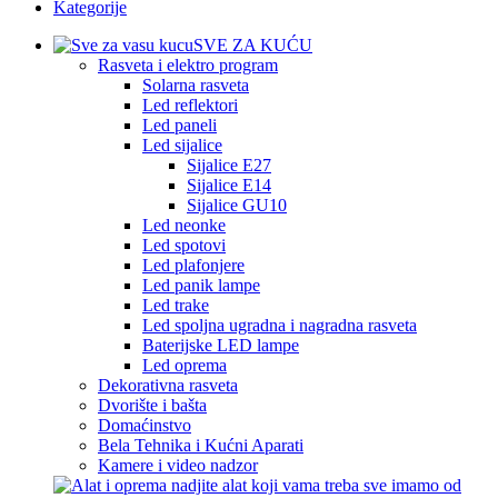
Kategorije
SVE ZA KUĆU
Rasveta i elektro program
Solarna rasveta
Led reflektori
Led paneli
Led sijalice
Sijalice E27
Sijalice E14
Sijalice GU10
Led neonke
Led spotovi
Led plafonjere
Led panik lampe
Led trake
Led spoljna ugradna i nagradna rasveta
Baterijske LED lampe
Led oprema
Dekorativna rasveta
Dvorište i bašta
Domaćinstvo
Bela Tehnika i Kućni Aparati
Kamere i video nadzor