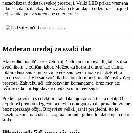
nezaobilazan dodatak svakoj prostoriji. Veliki LED prikaz vremena
lako se čita i izdaleka, dok ogledalo ekran daje moderan, čist izgled
koji se uklapa uz savremene enterijere ✨.
Led sat zvučnik
Moderan uređaj za svaki dan
Ako volite praktične gedžete koji štede prostor, ovaj digitalni sat sa
zvučnikom je odličan izbor. Možete ga koristiti ujutru kao alarm,
tokom dana kao stoni sat, a uveče kao izvor muzike ili diskretno
noćno svetlo. LED sat zvučnik dodatno doprinosi praktičnosti vašeg
prostora. Zahvaljujući jednostavnim komandama, brzo menjate
režime rada i prilagođavate uređaj svojim navikama.
Prednja površina sa efektom ogledala nije samo estetski detalj. Ona
doprinosi premium izgledu, a ujedno omogućava da proverite vreme
bez naprezanja očiju. Brojevi su veliki, jasni i pregledni, što je
posebno korisno kada sat stoji na komodi, polici ili udaljenijem delu
stola.
Bluetooth 5.0 povezivanje