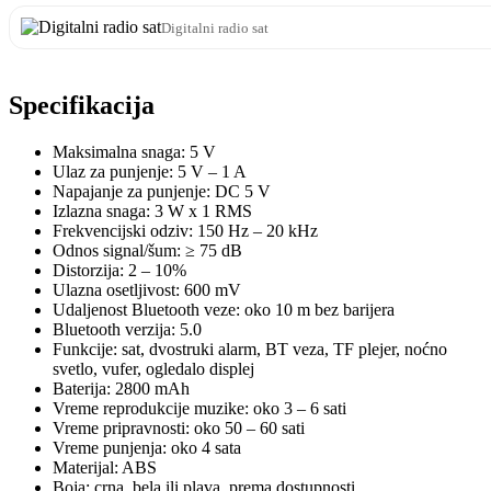
Digitalni radio sat
Specifikacija
Maksimalna snaga: 5 V
Ulaz za punjenje: 5 V – 1 A
Napajanje za punjenje: DC 5 V
Izlazna snaga: 3 W x 1 RMS
Frekvencijski odziv: 150 Hz – 20 kHz
Odnos signal/šum: ≥ 75 dB
Distorzija: 2 – 10%
Ulazna osetljivost: 600 mV
Udaljenost Bluetooth veze: oko 10 m bez barijera
Bluetooth verzija: 5.0
Funkcije: sat, dvostruki alarm, BT veza, TF plejer, noćno
svetlo, vufer, ogledalo displej
Baterija: 2800 mAh
Vreme reprodukcije muzike: oko 3 – 6 sati
Vreme pripravnosti: oko 50 – 60 sati
Vreme punjenja: oko 4 sata
Materijal: ABS
Boja: crna, bela ili plava, prema dostupnosti