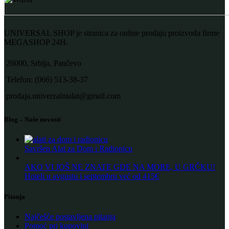
UNIVERSAL SHOP je stranica za online prodaju proizvoda firme
MEGASHOP 24H.
26000, Srbija, Pančevo
Telefon: (066) 513-38-37
prodaja.univerzalnialat@gmail.com
Blog – Naše novosti
Savršen Alat za Dom i Radionicu
AKO VI JOŠ NE ZNATE GDE NA MORE, U GRČKU!
Hoteli u avgustu i septembru već od 415€
Pitanja
Najčešće postavljena pitanja
Pomoć pri kupovini