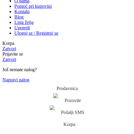
O nama
Pomoć pri kupovini
Kontakt
Blog
Lista želja
Uporedi
Uloguj se / Registruj se
Korpa
Zatvori
Prijavite se
Zatvori
Još nemate nalog?
Napravi nalog
Prodavnica
Pozovite
Pošalji SMS
Korpa