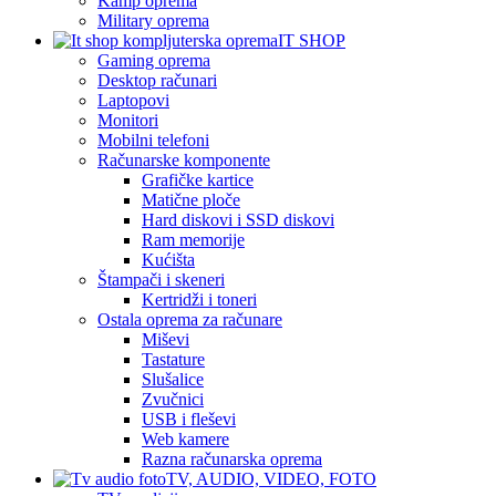
Kamp oprema
Military oprema
IT SHOP
Gaming oprema
Desktop računari
Laptopovi
Monitori
Mobilni telefoni
Računarske komponente
Grafičke kartice
Matične ploče
Hard diskovi i SSD diskovi
Ram memorije
Kućišta
Štampači i skeneri
Kertridži i toneri
Ostala oprema za računare
Miševi
Tastature
Slušalice
Zvučnici
USB i fleševi
Web kamere
Razna računarska oprema
TV, AUDIO, VIDEO, FOTO