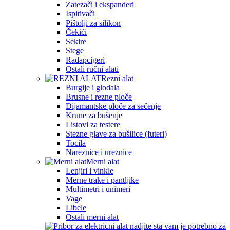
Zatezači i ekspanderi
Ispitivači
Pištolji za silikon
Čekići
Sekire
Stege
Radapcigeri
Ostali ručni alati
Rezni alat
Burgije i glodala
Brusne i rezne ploče
Dijamantske ploče za sečenje
Krune za bušenje
Listovi za testere
Stezne glave za bušilice (futeri)
Tocila
Nareznice i ureznice
Merni alat
Lenjiri i vinkle
Merne trake i pantljike
Multimetri i unimeri
Vage
Libele
Ostali merni alat