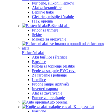
Pur pene, silikoni i lepkovi
Alat za keramičare
Lepljive trake
Gletarice, mistrije i špahtle
HTZ oprema
Baštenski alat
Pribor za trimere
Sekire
Makaze za orezivanje
Električni alat
Aku bušilice i šrafilice
Brusilice
Pištolji za topljenje plastike
Pegle za spajanje PVC cevi
Za farbanje i poliranje
Lemilice
Probne lampe ispitivači
Inverteri napona
Alat za zavarivanje
Pumpe za pretakanje
Auto oprema
Kutije za alat
Plastične