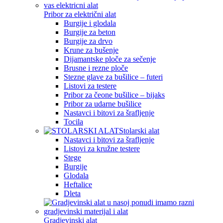
Pribor za električni alat
Burgije i glodala
Burgije za beton
Burgije za drvo
Krune za bušenje
Dijamantske ploče za sečenje
Brusne i rezne ploče
Stezne glave za bušilice – futeri
Listovi za testere
Pribor za čeone bušilice – bijaks
Pribor za udarne bušilice
Nastavci i bitovi za šrafljenje
Tocila
Stolarski alat
Nastavci i bitovi za šrafljenje
Listovi za kružne testere
Stege
Burgije
Glodala
Heftalice
Dleta
Gradjevinski alat