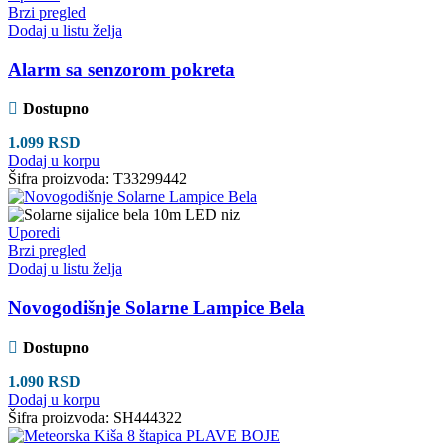
Brzi pregled
Dodaj u listu želja
Alarm sa senzorom pokreta
Dostupno
1.099
RSD
Dodaj u korpu
Šifra proizvoda:
T33299442
Uporedi
Brzi pregled
Dodaj u listu želja
Novogodišnje Solarne Lampice Bela
Dostupno
1.090
RSD
Dodaj u korpu
Šifra proizvoda:
SH444322