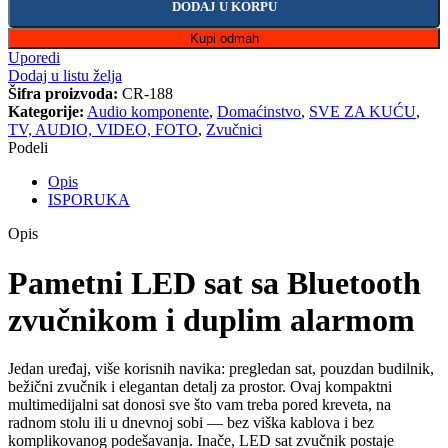
DODAJ U KORPU
Kupi odmah
Uporedi
Dodaj u listu želja
Šifra proizvoda:
CR-188
Kategorije:
Audio komponente
,
Domaćinstvo
,
SVE ZA KUĆU
,
TV, AUDIO, VIDEO, FOTO
,
Zvučnici
Podeli
Opis
ISPORUKA
Opis
Pametni LED sat sa Bluetooth
zvučnikom i duplim alarmom
Jedan uređaj, više korisnih navika: pregledan sat, pouzdan budilnik,
bežični zvučnik i elegantan detalj za prostor. Ovaj kompaktni
multimedijalni sat donosi sve što vam treba pored kreveta, na
radnom stolu ili u dnevnoj sobi — bez viška kablova i bez
komplikovanog podešavanja. Inače, LED sat zvučnik postaje