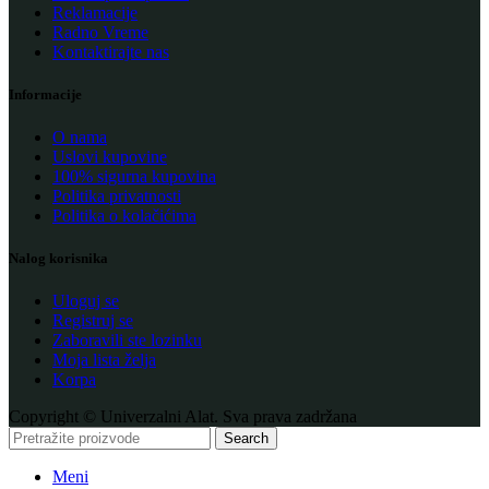
Reklamacije
Radno Vreme
Kontaktirajte nas
Informacije
O nama
Uslovi kupovine
100% sigurna kupovina
Politika privatnosti
Politika o kolačićima
Nalog korisnika
Uloguj se
Registruj se
Zaboravili ste lozinku
Moja lista želja
Korpa
Copyright © Univerzalni Alat. Sva prava zadržana
Search
Meni