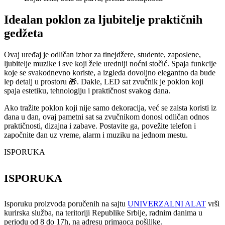
Idealan poklon za ljubitelje praktičnih
gedžeta
Ovaj uređaj je odličan izbor za tinejdžere, studente, zaposlene,
ljubitelje muzike i sve koji žele uredniji noćni stočić. Spaja funkcije
koje se svakodnevno koriste, a izgleda dovoljno elegantno da bude
lep detalj u prostoru 🎁. Dakle, LED sat zvučnik je poklon koji
spaja estetiku, tehnologiju i praktičnost svakog dana.
Ako tražite poklon koji nije samo dekoracija, već se zaista koristi iz
dana u dan, ovaj pametni sat sa zvučnikom donosi odličan odnos
praktičnosti, dizajna i zabave. Postavite ga, povežite telefon i
započnite dan uz vreme, alarm i muziku na jednom mestu.
ISPORUKA
ISPORUKA
Isporuku proizvoda poručenih na sajtu
UNIVERZALNI ALAT
vrši
kurirska služba, na teritoriji Republike Srbije, radnim danima u
periodu od 8 do 17h, na adresu primaoca pošiljke.