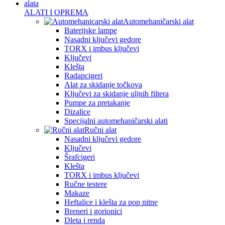
ALATI I OPREMA
Automehaničarski alat
Baterijske lampe
Nasadni ključevi gedore
TORX i imbus ključevi
Ključevi
Klešta
Radapcigeri
Alat za skidanje točkova
Ključevi za skidanje uljnih filtera
Pumpe za pretakanje
Dizalice
Specijalni automehaničarski alati
Ručni alat
Nasadni ključevi gedore
Ključevi
Šrafcigeri
Klešta
TORX i imbus ključevi
Ručne testere
Makaze
Heftalice i klešta za pop nitne
Breneri i gorionici
Dleta i renda