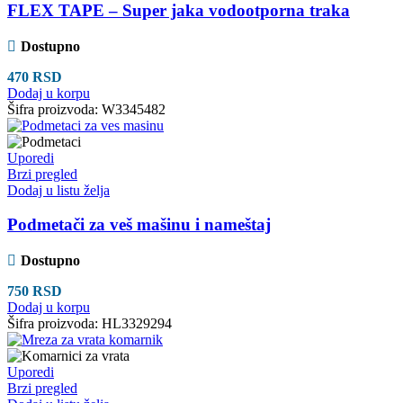
FLEX TAPE – Super jaka vodootporna traka
Dostupno
470
RSD
Dodaj u korpu
Šifra proizvoda:
W3345482
Uporedi
Brzi pregled
Dodaj u listu želja
Podmetači za veš mašinu i nameštaj
Dostupno
750
RSD
Dodaj u korpu
Šifra proizvoda:
HL3329294
Uporedi
Brzi pregled