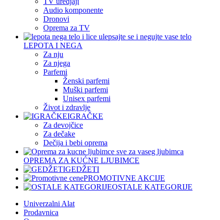
TV uredjaji
Audio komponente
Dronovi
Oprema za TV
LEPOTA I NEGA
Za nju
Za njega
Parfemi
Ženski parfemi
Muški parfemi
Unisex parfemi
Život i zdravlje
IGRAČKE
Za devojčice
Za dečake
Dečija i bebi oprema
OPREMA ZA KUĆNE LJUBIMCE
GEDŽETI
PROMOTIVNE AKCIJE
OSTALE KATEGORIJE
Univerzalni Alat
Prodavnica