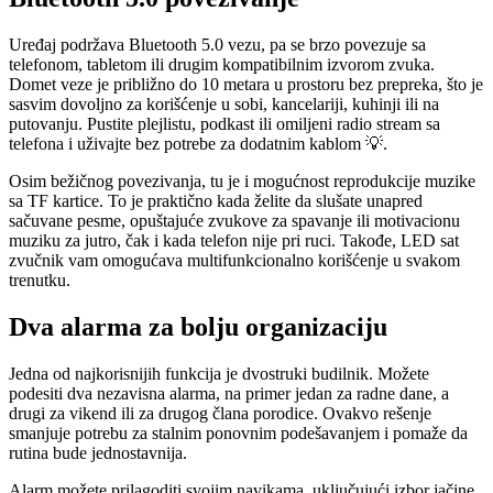
Uređaj podržava Bluetooth 5.0 vezu, pa se brzo povezuje sa
telefonom, tabletom ili drugim kompatibilnim izvorom zvuka.
Domet veze je približno do 10 metara u prostoru bez prepreka, što je
sasvim dovoljno za korišćenje u sobi, kancelariji, kuhinji ili na
putovanju. Pustite plejlistu, podkast ili omiljeni radio stream sa
telefona i uživajte bez potrebe za dodatnim kablom 💡.
Osim bežičnog povezivanja, tu je i mogućnost reprodukcije muzike
sa TF kartice. To je praktično kada želite da slušate unapred
sačuvane pesme, opuštajuće zvukove za spavanje ili motivacionu
muziku za jutro, čak i kada telefon nije pri ruci. Takođe, LED sat
zvučnik vam omogućava multifunkcionalno korišćenje u svakom
trenutku.
Dva alarma za bolju organizaciju
Jedna od najkorisnijih funkcija je dvostruki budilnik. Možete
podesiti dva nezavisna alarma, na primer jedan za radne dane, a
drugi za vikend ili za drugog člana porodice. Ovakvo rešenje
smanjuje potrebu za stalnim ponovnim podešavanjem i pomaže da
rutina bude jednostavnija.
Alarm možete prilagoditi svojim navikama, uključujući izbor jačine