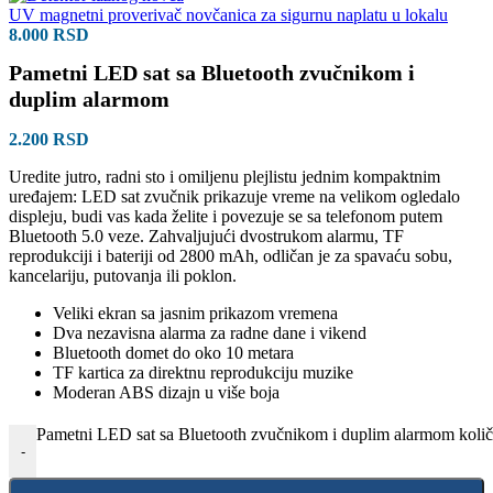
UV magnetni proverivač novčanica za sigurnu naplatu u lokalu
8.000
RSD
Pametni LED sat sa Bluetooth zvučnikom i
duplim alarmom
2.200
RSD
Uredite jutro, radni sto i omiljenu plejlistu jednim kompaktnim
uređajem: LED sat zvučnik prikazuje vreme na velikom ogledalo
displeju, budi vas kada želite i povezuje se sa telefonom putem
Bluetooth 5.0 veze. Zahvaljujući dvostrukom alarmu, TF
reprodukciji i bateriji od 2800 mAh, odličan je za spavaću sobu,
kancelariju, putovanja ili poklon.
Veliki ekran sa jasnim prikazom vremena
Dva nezavisna alarma za radne dane i vikend
Bluetooth domet do oko 10 metara
TF kartica za direktnu reprodukciju muzike
Moderan ABS dizajn u više boja
Pametni LED sat sa Bluetooth zvučnikom i duplim alarmom količ
-