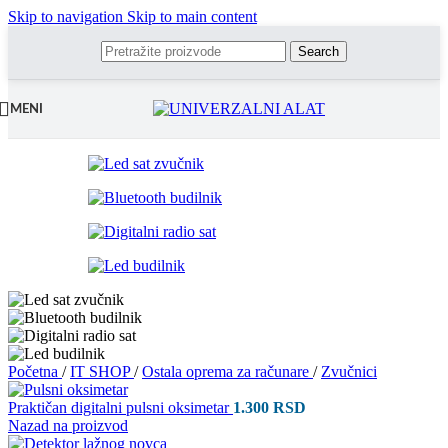
Skip to navigation
Skip to main content
Search
MENI
Početna
/
IT SHOP
/
Ostala oprema za računare
/
Zvučnici
Praktičan digitalni pulsni oksimetar
1.300
RSD
Nazad na proizvod