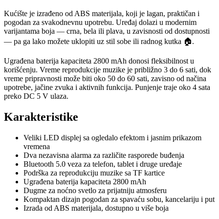
Kućište je izrađeno od ABS materijala, koji je lagan, praktičan i
pogodan za svakodnevnu upotrebu. Uređaj dolazi u modernim
varijantama boja — crna, bela ili plava, u zavisnosti od dostupnosti
— pa ga lako možete uklopiti uz stil sobe ili radnog kutka 🏠.
Ugrađena baterija kapaciteta 2800 mAh donosi fleksibilnost u
korišćenju. Vreme reprodukcije muzike je približno 3 do 6 sati, dok
vreme pripravnosti može biti oko 50 do 60 sati, zavisno od načina
upotrebe, jačine zvuka i aktivnih funkcija. Punjenje traje oko 4 sata
preko DC 5 V ulaza.
Karakteristike
Veliki LED displej sa ogledalo efektom i jasnim prikazom
vremena
Dva nezavisna alarma za različite rasporede buđenja
Bluetooth 5.0 veza za telefon, tablet i druge uređaje
Podrška za reprodukciju muzike sa TF kartice
Ugrađena baterija kapaciteta 2800 mAh
Dugme za noćno svetlo za prijatniju atmosferu
Kompaktan dizajn pogodan za spavaću sobu, kancelariju i put
Izrada od ABS materijala, dostupno u više boja