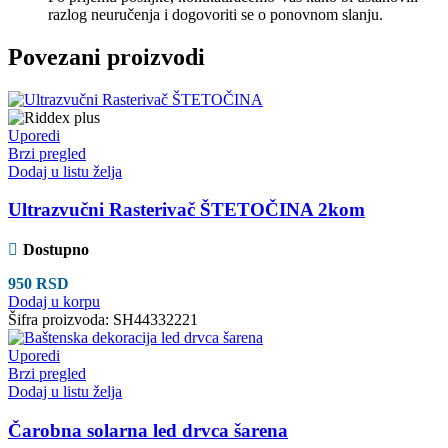
razlog neuručenja i dogovoriti se o ponovnom slanju.
Povezani proizvodi
Uporedi
Brzi pregled
Dodaj u listu želja
Ultrazvučni Rasterivač ŠTETOČINA 2kom
Dostupno
950
RSD
Dodaj u korpu
Šifra proizvoda:
SH44332221
Uporedi
Brzi pregled
Dodaj u listu želja
Čarobna solarna led drvca šarena