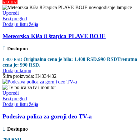
AKCIJA!
Uporedi
Brzi pregled
Dodaj u listu želja
Meteorska Kiša 8 štapica PLAVE BOJE
Dostupno
Originalna cena je bila: 1.400 RSD.
990
RSD
Trenutna
1.400
RSD
cena je: 990 RSD.
Dodaj u korpu
Šifra proizvoda:
H4334432
Uporedi
Brzi pregled
Dodaj u listu želja
Podesiva polica za gornji deo TV-a
Dostupno
700
RSD