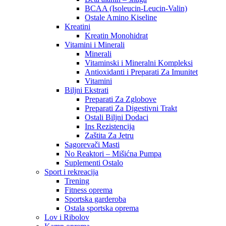
BCAA (Isoleucin-Leucin-Valin)
Ostale Amino Kiseline
Kreatini
Kreatin Monohidrat
Vitamini i Minerali
Minerali
Vitaminski i Mineralni Kompleksi
Antioxidanti i Preparati Za Imunitet
Vitamini
Biljni Ekstrati
Preparati Za Zglobove
Preparati Za Digestivni Trakt
Ostali Biljni Dodaci
Ins Rezistencija
Zaštita Za Jetru
Sagorevači Masti
No Reaktori – Mišićna Pumpa
Suplementi Ostalo
Sport i rekreacija
Trening
Fitness oprema
Sportska garderoba
Ostala sportska oprema
Lov i Ribolov