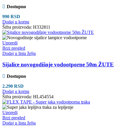
Dostupno
990
RSD
Dodaj u korpu
Šifra proizvoda:
H332811
Uporedi
Brzi pregled
Dodaj u listu želja
Sijalice novogodišnje vodootporne 50m ŽUTE
Dostupno
2.290
RSD
Dodaj u korpu
Šifra proizvoda:
HL454554
Uporedi
Brzi pregled
Dodaj u listu želja