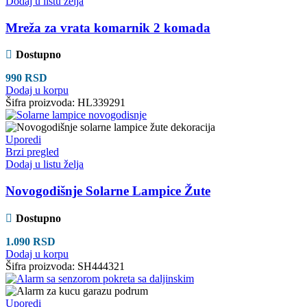
Dodaj u listu želja
Mreža za vrata komarnik 2 komada
Dostupno
990
RSD
Dodaj u korpu
Šifra proizvoda:
HL339291
Uporedi
Brzi pregled
Dodaj u listu želja
Novogodišnje Solarne Lampice Žute
Dostupno
1.090
RSD
Dodaj u korpu
Šifra proizvoda:
SH444321
Uporedi