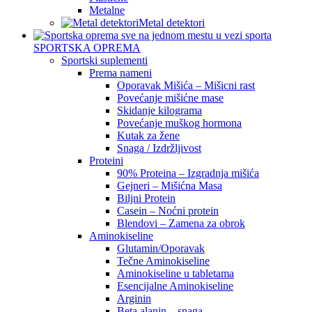
Metalne
Metal detektori
SPORTSKA OPREMA
Sportski suplementi
Prema nameni
Oporavak Mišića – Mišicni rast
Povećanje mišićne mase
Skidanje kilograma
Povećanje muškog hormona
Kutak za žene
Snaga / Izdržljivost
Proteini
90% Proteina – Izgradnja mišića
Gejneri – Mišićna Masa
Biljni Protein
Casein – Noćni protein
Blendovi – Zamena za obrok
Aminokiseline
Glutamin/Oporavak
Tečne Aminokiseline
Aminokiseline u tabletama
Esencijalne Aminokiseline
Arginin
Beta alanin – snaga