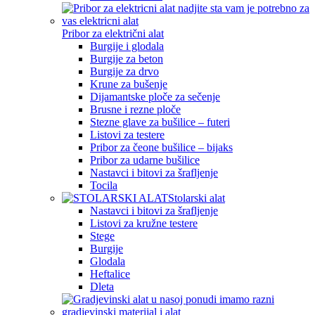
Pribor za električni alat
Burgije i glodala
Burgije za beton
Burgije za drvo
Krune za bušenje
Dijamantske ploče za sečenje
Brusne i rezne ploče
Stezne glave za bušilice – futeri
Listovi za testere
Pribor za čeone bušilice – bijaks
Pribor za udarne bušilice
Nastavci i bitovi za šrafljenje
Tocila
Stolarski alat
Nastavci i bitovi za šrafljenje
Listovi za kružne testere
Stege
Burgije
Glodala
Heftalice
Dleta