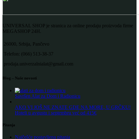
UNIVERSAL SHOP je stranica za online prodaju proizvoda firme
MEGASHOP 24H.
26000, Srbija, Pančevo
Telefon: (066) 513-38-37
prodaja.univerzalnialat@gmail.com
Blog – Naše novosti
Savršen Alat za Dom i Radionicu
AKO VI JOŠ NE ZNATE GDE NA MORE, U GRČKU!
Hoteli u avgustu i septembru već od 415€
Pitanja
Najčešće postavljena pitanja