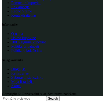
Pomoć pri kupovini
Reklamacije
Radno Vreme
Kontaktirajte nas
Informacije
O nama
Uslovi kupovine
100% sigurna kupovina
Politika privatnosti
Politika o kolačićima
Nalog korisnika
Uloguj se
Registruj se
Zaboravili ste lozinku
Moja lista želja
Korpa
Copyright © Univerzalni Alat. Sva prava zadržana
Search