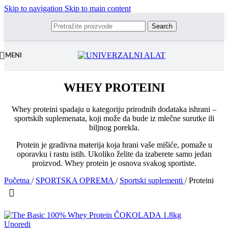
Skip to navigation
Skip to main content
Search
MENI
WHEY PROTEINI
Whey proteini spadaju u kategoriju prirodnih dodataka ishrani –
sportskih suplemenata, koji može da bude iz mlečne surutke ili
biljnog porekla.
Protein je gradivna materija koja hrani vaše mišiće, pomaže u
oporavku i rastu istih. Ukoliko želite da izaberete samo jedan
proizvod. Whey protein je osnova svakog sportiste.
Početna
/
SPORTSKA OPREMA
/
Sportski suplementi
/
Proteini
Uporedi