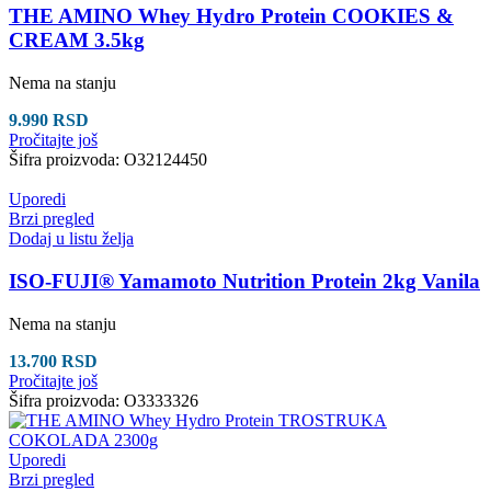
THE AMINO Whey Hydro Protein COOKIES &
CREAM 3.5kg
Nema na stanju
9.990
RSD
Pročitajte još
Šifra proizvoda:
O32124450
Uporedi
Brzi pregled
Dodaj u listu želja
ISO-FUJI® Yamamoto Nutrition Protein 2kg Vanila
Nema na stanju
13.700
RSD
Pročitajte još
Šifra proizvoda:
O3333326
Uporedi
Brzi pregled