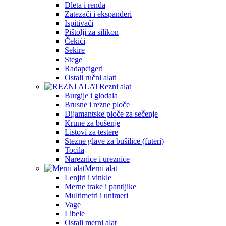
Dleta i renda
Zatezači i ekspanderi
Ispitivači
Pištolji za silikon
Čekići
Sekire
Stege
Radapcigeri
Ostali ručni alati
Rezni alat
Burgije i glodala
Brusne i rezne ploče
Dijamantske ploče za sečenje
Krune za bušenje
Listovi za testere
Stezne glave za bušilice (futeri)
Tocila
Nareznice i ureznice
Merni alat
Lenjiri i vinkle
Merne trake i pantljike
Multimetri i unimeri
Vage
Libele
Ostali merni alat