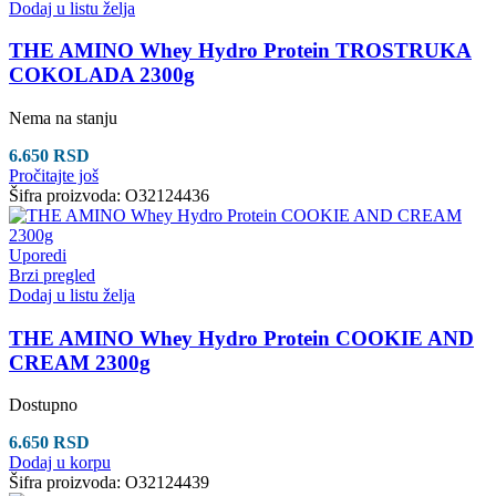
Dodaj u listu želja
THE AMINO Whey Hydro Protein TROSTRUKA
COKOLADA 2300g
Nema na stanju
6.650
RSD
Pročitajte još
Šifra proizvoda:
O32124436
Uporedi
Brzi pregled
Dodaj u listu želja
THE AMINO Whey Hydro Protein COOKIE AND
CREAM 2300g
Dostupno
6.650
RSD
Dodaj u korpu
Šifra proizvoda:
O32124439