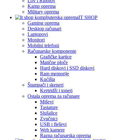
Lov i Ribolov
Kamp oprema
Military oprema
IT SHOP
Gaming oprema
Desktop računari
Laptopovi
Monitori
Mobilni telefoni
Računarske komponente
Grafičke kartice
Matične ploče
Hard diskovi i SSD diskovi
Ram memorije
Kućišta
Štampači i skeneri
Kertridži i toneri
Ostala oprema za računare
Miševi
Tastature
Slušalice
Zvučnici
USB i fleševi
Web kamere
Razna računarska oprema