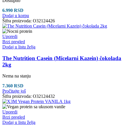
Dostupno
6.990
RSD
Dodaj u korpu
Šifra proizvoda:
O32124426
Uporedi
Brzi pregled
Dodaj u listu želja
The Nutrition Casein (Micelarni Kazein) čokolada
2kg
Nema na stanju
7.360
RSD
Pročitajte još
Šifra proizvoda:
O32124432
Uporedi
Brzi pregled
Dodaj u listu želja