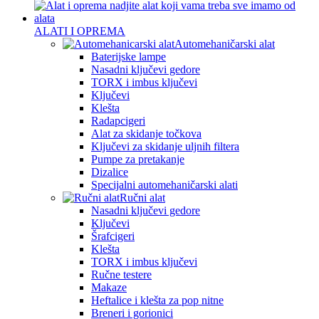
ALATI I OPREMA
Automehaničarski alat
Baterijske lampe
Nasadni ključevi gedore
TORX i imbus ključevi
Ključevi
Klešta
Radapcigeri
Alat za skidanje točkova
Ključevi za skidanje uljnih filtera
Pumpe za pretakanje
Dizalice
Specijalni automehaničarski alati
Ručni alat
Nasadni ključevi gedore
Ključevi
Šrafcigeri
Klešta
TORX i imbus ključevi
Ručne testere
Makaze
Heftalice i klešta za pop nitne
Breneri i gorionici