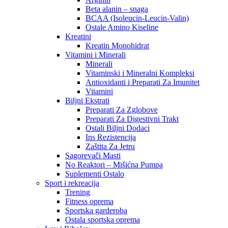
Beta alanin – snaga
BCAA (Isoleucin-Leucin-Valin)
Ostale Amino Kiseline
Kreatini
Kreatin Monohidrat
Vitamini i Minerali
Minerali
Vitaminski i Mineralni Kompleksi
Antioxidanti i Preparati Za Imunitet
Vitamini
Biljni Ekstrati
Preparati Za Zglobove
Preparati Za Digestivni Trakt
Ostali Biljni Dodaci
Ins Rezistencija
Zaštita Za Jetru
Sagorevači Masti
No Reaktori – Mišićna Pumpa
Suplementi Ostalo
Sport i rekreacija
Trening
Fitness oprema
Sportska garderoba
Ostala sportska oprema