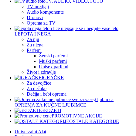
TV, AUDIO, VIDEO, FOTO
TV uredjaji
Audio komponente
Dronovi
Oprema za TV
LEPOTA I NEGA
Za nju
Za njega
Parfemi
Ženski parfemi
Muški parfemi
Unisex parfemi
Život i zdravlje
IGRAČKE
Za devojčice
Za dečake
Dečija i bebi oprema
OPREMA ZA KUĆNE LJUBIMCE
GEDŽETI
PROMOTIVNE AKCIJE
OSTALE KATEGORIJE
Univerzalni Alat