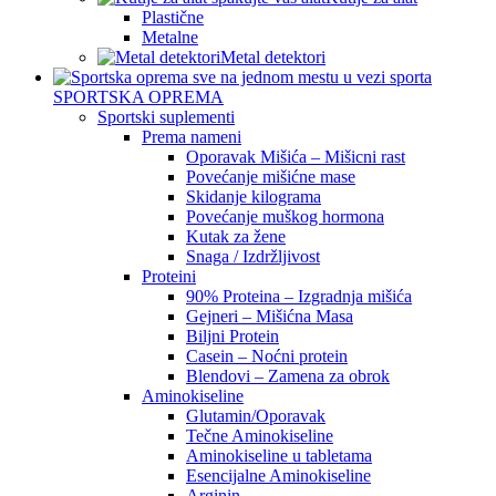
Plastične
Metalne
Metal detektori
SPORTSKA OPREMA
Sportski suplementi
Prema nameni
Oporavak Mišića – Mišicni rast
Povećanje mišićne mase
Skidanje kilograma
Povećanje muškog hormona
Kutak za žene
Snaga / Izdržljivost
Proteini
90% Proteina – Izgradnja mišića
Gejneri – Mišićna Masa
Biljni Protein
Casein – Noćni protein
Blendovi – Zamena za obrok
Aminokiseline
Glutamin/Oporavak
Tečne Aminokiseline
Aminokiseline u tabletama
Esencijalne Aminokiseline
Arginin