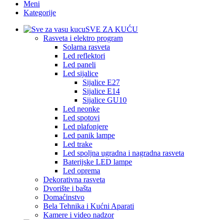
Meni
Kategorije
SVE ZA KUĆU
Rasveta i elektro program
Solarna rasveta
Led reflektori
Led paneli
Led sijalice
Sijalice E27
Sijalice E14
Sijalice GU10
Led neonke
Led spotovi
Led plafonjere
Led panik lampe
Led trake
Led spoljna ugradna i nagradna rasveta
Baterijske LED lampe
Led oprema
Dekorativna rasveta
Dvorište i bašta
Domaćinstvo
Bela Tehnika i Kućni Aparati
Kamere i video nadzor