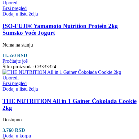
Uporedi
Brzi pregled
Dodaj u listu želja
ISO-FUJI® Yamamoto Nutrition Protein 2kg
Šumsko Voće Jogurt
Nema na stanju
11.550
RSD
Pročitajte još
Šifra proizvoda:
O3333324
Uporedi
Brzi pregled
Dodaj u listu želja
THE NUTRITION All in 1 Gainer Čokolada Cookie
2kg
Dostupno
3.760
RSD
Dodaj u korpu