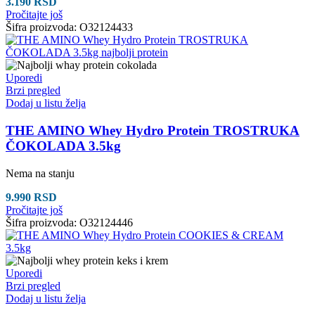
3.190
RSD
Pročitajte još
Šifra proizvoda:
O32124433
Uporedi
Brzi pregled
Dodaj u listu želja
THE AMINO Whey Hydro Protein TROSTRUKA
ČOKOLADA 3.5kg
Nema na stanju
9.990
RSD
Pročitajte još
Šifra proizvoda:
O32124446
Uporedi
Brzi pregled
Dodaj u listu želja