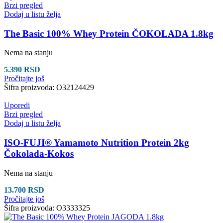
Brzi pregled
Dodaj u listu želja
The Basic 100% Whey Protein ČOKOLADA 1.8kg
Nema na stanju
5.390
RSD
Pročitajte još
Šifra proizvoda:
O32124429
Uporedi
Brzi pregled
Dodaj u listu želja
ISO-FUJI® Yamamoto Nutrition Protein 2kg
Čokolada-Kokos
Nema na stanju
13.700
RSD
Pročitajte još
Šifra proizvoda:
O3333325