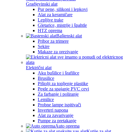
Gradjevinski alat
Pur pene, silikoni i lepkovi
Alat za keramičare
Lepljive trake
Gletarice, mistrije i špahtle
HTZ oprema
Baštenski alat
Pribor za trimere
Sekire
Makaze za orezivanje
Električni alat
Aku bušilice i šrafilice
Brusilice
Pištolji za topljenje plastike
Pegle za spajanje PVC cevi
Za farbanje i poliranje
Lemilice
Probne lampe ispitivači
Inverteri napona
Alat za zavarivanje
Pumpe za pretakanje
Auto oprema
Kutije za alat