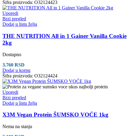
Šifra proizvoda:
O32124423
Uporedi
Brzi pregled
Dodaj u listu želja
THE NUTRITION All in 1 Gainer Vanilla Cookie
2kg
Dostupno
3.760
RSD
Dodaj u korpu
Šifra proizvoda:
O32124424
Uporedi
Brzi pregled
Dodaj u listu želja
X3M Vegan Protein ŠUMSKO VOĆE 1kg
Nema na stanju