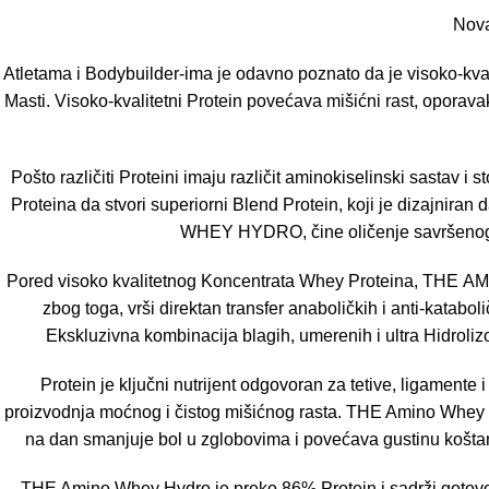
Nova
Atletama i Bodybuilder-ima je odavno poznato da je visoko-kval
Masti. Visoko-kvalitetni Protein povećava mišićni rast, oporava
Pošto različiti Proteini imaju različit aminokiselinski sastav i st
Proteina da stvori superiorni Blend Protein, koji je dizajnir
WHEY HYDRO, čine oličenje savršenog pr
Pored visoko kvalitetnog Koncentrata Whey Proteina, THE A
zbog toga, vrši direktan transfer anaboličkih i anti-kata
Ekskluzivna kombinacija blagih, umerenih i ultra Hidrolizo
Protein je ključni nutrijent odgovoran za tetive, ligamente
proizvodnja moćnog i čistog mišićnog rasta. THE Amino Whey 
na dan smanjuje bol u zglobovima i povećava gustinu koštane m
THE Amino Whey Hydro je preko 86% Protein i sadrži gotovo ni