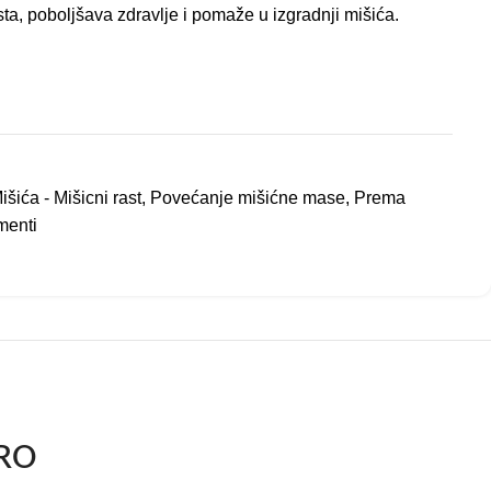
ta, poboljšava zdravlje i pomaže u izgradnji mišića.
šića - Mišicni rast
,
Povećanje mišićne mase
,
Prema
menti
RO