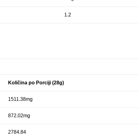
1.2
Količina po Porciji (28g)
1511.38mg
872.02mg
2784.84