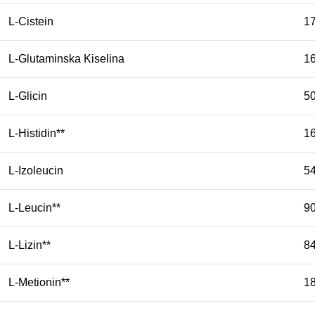
L-Cistein
1
L-Glutaminska Kiselina
1
L-Glicin
5
L-Histidin**
1
L-Izoleucin
5
L-Leucin**
9
L-Lizin**
8
L-Metionin**
1