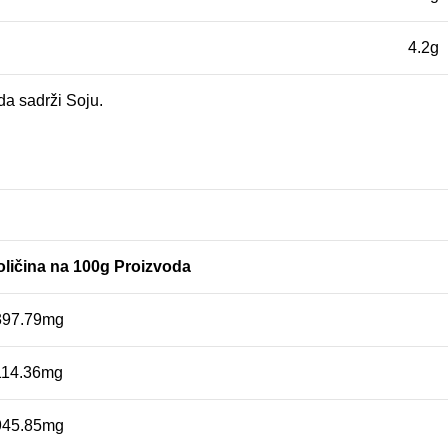
4.2g
da sadrži Soju.
ličina na 100g Proizvoda
397.79mg
114.36mg
945.85mg