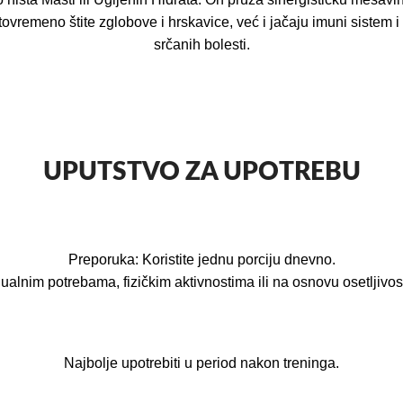
stovremeno štite zglobove i hrskavice, već i jačaju imuni sistem
srčanih bolesti.
UPUTSTVO ZA UPOTREBU
Preporuka: Koristite jednu porciju dnevno.
alnim potrebama, fizičkim aktivnostima ili na osnovu osetljivos
Najbolje upotrebiti u period nakon treninga.