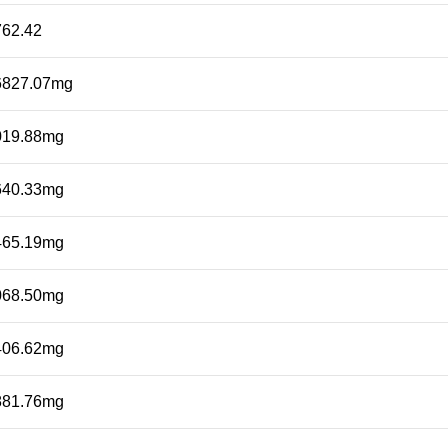
762.42
6827.07mg
019.88mg
640.33mg
465.19mg
068.50mg
406.62mg
881.76mg