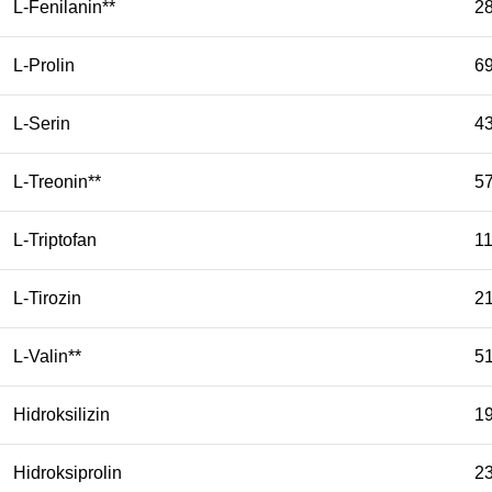
L-Fenilanin**
2
L-Prolin
6
L-Serin
4
L-Treonin**
5
L-Triptofan
1
L-Tirozin
2
L-Valin**
5
Hidroksilizin
1
Hidroksiprolin
2