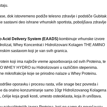
taju.
ase, dok istovremeno podiže telesno zdravlje i podstiče Gubitak
je sastavni deo ishrane vrhunskih sportista, poboljšava zdravlje
 Acid Delivery System
(EAADS)
kombinuje vrhunske izvore
 Hidrolizat, Whey Koncentrat i Hidrolizovani Kolagen THE AMINO
skim sastavom koji je van svih granica.
n koji ima najbrže vreme apsorbovanja od svih Proteina, te
 AMINO WHEY HYDRO su Hidrolizovani u različitim stepenima.
žne mikrofrakcije koje se prirodno nalaze u Whey Proteinu.
u podrške oporavku i procesu rasta, više snage bez povreda i
ale da oralno konzumiranje samo 10gr Hidrolizovanog Kolagena
ćelije koja gradi kosti, umesto osteoklasta, koja ih uništava.
u nakvalitetnijih izvora Proteina, koji ne samo da povećavaju