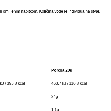
 omiljenim napitkom. Količina vode je individualna stvar.
Porcija 28g
kJ / 395.8 kcal
463.7 kJ / 110.8 kcal
24g
1.1g