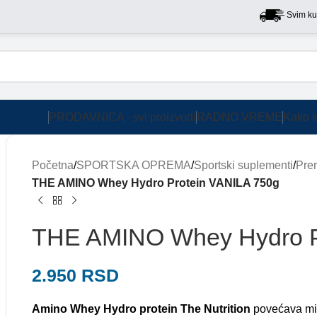
Svim kupcima n
PRODAVNICA - svi proizvodi
RADNO VREME
Kako k
Početna
/
SPORTSKA OPREMA
/
Sportski suplementi
/
Pre
THE AMINO Whey Hydro Protein VANILA 750g
THE AMINO Whey Hydro P
2.950
RSD
Amino Whey Hydro protein The Nutrition
povećava miši