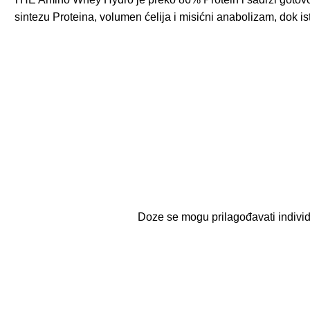
sintezu Proteina, volumen ćelija i misićni anabolizam, dok i
Doze se mogu prilagođavati individu