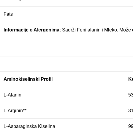
Fats
Informacije o Alergenima:
Sadrži Fenilalanin i Mleko. Može 
Aminokiselinski Profil
Ko
L-Alanin
5
L-Arginin**
3
L-Asparaginska Kiselina
9