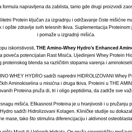
 formula napravljena da zablista, tamo gde drugi proizvodi zaos
itetni Protein ključan za izgradnju i održavanje čiste mišićne m
k i opšte zdravlje svih telesnih tkiva. Suplementacija Proteinom 
i pomaže u izgradnji mišića.
opu iskoristivosti,
THE Amino-Whey Hydro’s Enhanced Amino
an da poveća potencijalan Rast Misića. Ujedinjeni Whey Protein
oteinskog blenda sa različitim stopama varenja i aminokiselin
MINO WHEY HYDRO sadrži napredni HIDROLIZOVANI Whey Protei
boličkih Aminokiselina u misićna i druga tkiva. Proteini u THE
vanih Proteina pruža di, tri i oligo peptidima, da zadrže sve va
 i snagu mišića. Efikasnost Proteina je u hranjivosti i u pružanj
Hydro sadrži Hidrolizovani Kolagen. Kliničke studije su dokaz
ase, tako što stimulira diferencijaciju i aktivnost osteoblasta, 
šta Masti ili Ugljenih Hidrata. On pruža sinergističku mešavin