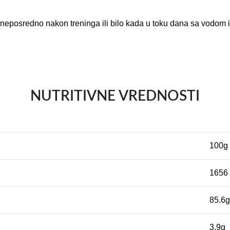
neposredno nakon treninga ili bilo kada u toku dana sa vodom ili
NUTRITIVNE VREDNOSTI
100g
1656 
85.6g
3.9g