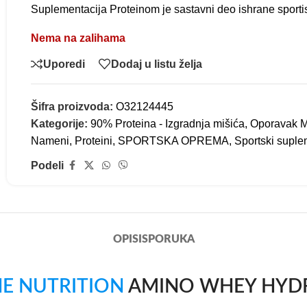
Suplementacija Proteinom je sastavni deo ishrane sportis
Nema na zalihama
Uporedi
Dodaj u listu želja
Šifra proizvoda:
O32124445
Kategorije:
90% Proteina - Izgradnja mišića
,
Oporavak Mi
Nameni
,
Proteini
,
SPORTSKA OPREMA
,
Sportski suple
Podeli
OPIS
ISPORUKA
E NUTRITION
AMINO WHEY HYD