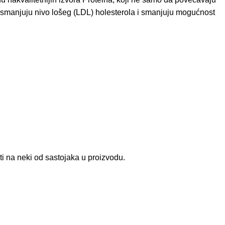
 i smanjuju nivo lošeg (LDL) holesterola i smanjuju mogućnost
ti na neki od sastojaka u proizvodu.