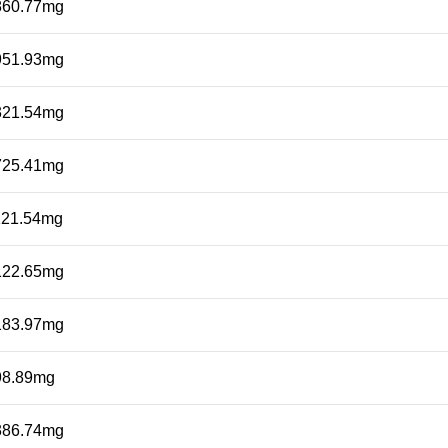
860.77mg
951.93mg
321.54mg
725.41mg
121.54mg
122.65mg
183.97mg
98.89mg
386.74mg