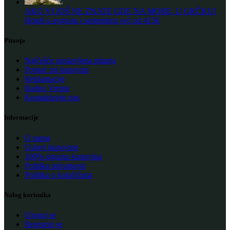
AKO VI JOŠ NE ZNATE GDE NA MORE, U GRČKU!
Hoteli u avgustu i septembru već od 415€
Pitanja
Najčešće postavljena pitanja
Pomoć pri kupovini
Reklamacije
Radno Vreme
Kontaktirajte nas
Informacije
O nama
Uslovi kupovine
100% sigurna kupovina
Politika privatnosti
Politika o kolačićima
Nalog korisnika
Uloguj se
Registruj se