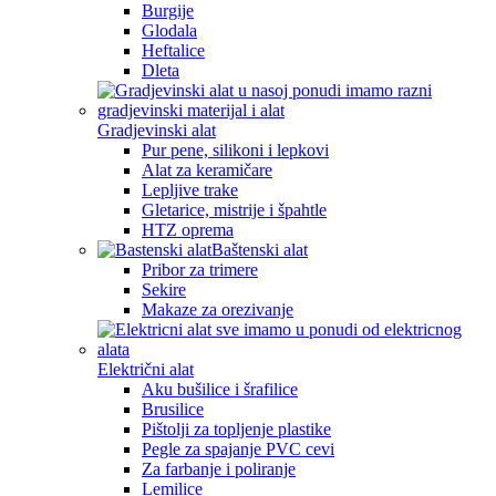
Burgije
Glodala
Heftalice
Dleta
Gradjevinski alat
Pur pene, silikoni i lepkovi
Alat za keramičare
Lepljive trake
Gletarice, mistrije i špahtle
HTZ oprema
Baštenski alat
Pribor za trimere
Sekire
Makaze za orezivanje
Električni alat
Aku bušilice i šrafilice
Brusilice
Pištolji za topljenje plastike
Pegle za spajanje PVC cevi
Za farbanje i poliranje
Lemilice