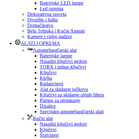
Baterijske LED lampe
Led oprema
Dekorativna rasveta
Dvorište i bašta
Domaćinstvo
Bela Tehnika i Kućni Aparati
Kamere i video nadzor
ALATI I OPREMA
Automehaničarski alat
Baterijske lampe
Nasadni ključevi gedore
TORX i imbus ključevi
Ključevi
Klešta
Radapcigeri
Alat za skidanje točkova
Ključevi za skidanje uljnih filtera
Pumpe za pretakanje
Dizalice
Specijalni automehaničarski alati
Ručni alat
Nasadni ključevi gedore
Ključevi
Šrafcigeri