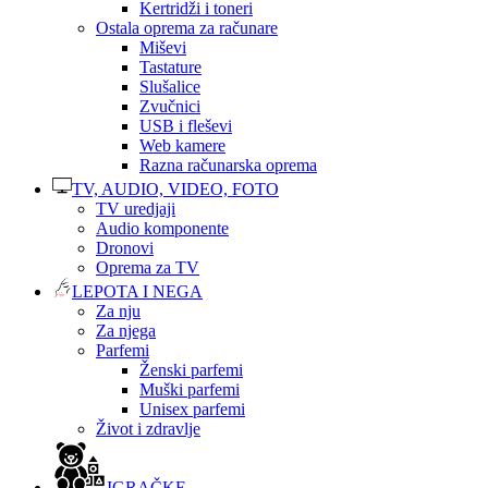
Kertridži i toneri
Ostala oprema za računare
Miševi
Tastature
Slušalice
Zvučnici
USB i fleševi
Web kamere
Razna računarska oprema
TV, AUDIO, VIDEO, FOTO
TV uredjaji
Audio komponente
Dronovi
Oprema za TV
LEPOTA I NEGA
Za nju
Za njega
Parfemi
Ženski parfemi
Muški parfemi
Unisex parfemi
Život i zdravlje
IGRAČKE