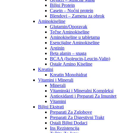
Biljni Protein
Casein – Noćni protein
Blendovi – Zamena za obrok
Aminokiseline
Glutamin/Oporavak
Tečne Aminokiseline
Aminokiseline u tabletama
Esencijalne Aminokiseline
Arginin
Beta alanin – snaga
BCAA (Isoleucin-Leucin-Valin)
Ostale Amino Kiseline
Kreatini
Kreatin Monohidrat
Vitamini i Minerali
Minerali
Vitaminski i Mineralni Kompleksi
Antioxidanti i Preparati Za Imunitet
Vitamini
Biljni Ekstrati
Preparati Za Zglobove
Preparati Za Digestivni Trakt
Ostali Biljni Dodaci
Ins Rezistencija