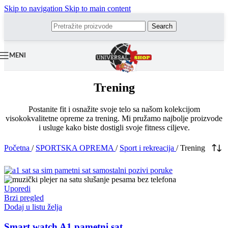
Skip to navigation
Skip to main content
Search
MENI
Trening
Postanite fit i osnažite svoje telo sa našom kolekcijom
visokokvalitetne opreme za trening. Mi pružamo najbolje proizvode
i usluge kako biste dostigli svoje fitness ciljeve.
Početna
/
SPORTSKA OPREMA
/
Sport i rekreacija
/
Trening
Uporedi
Brzi pregled
Dodaj u listu želja
Smart watch A1 pametni sat