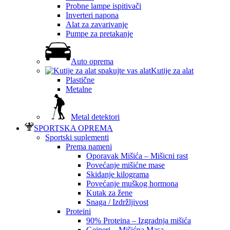
Probne lampe ispitivači
Inverteri napona
Alat za zavarivanje
Pumpe za pretakanje
Auto oprema
Kutije za alat
Plastične
Metalne
Metal detektori
SPORTSKA OPREMA
Sportski suplementi
Prema nameni
Oporavak Mišića – Mišicni rast
Povećanje mišićne mase
Skidanje kilograma
Povećanje muškog hormona
Kutak za žene
Snaga / Izdržljivost
Proteini
90% Proteina – Izgradnja mišića
Gejneri – Mišićna Masa