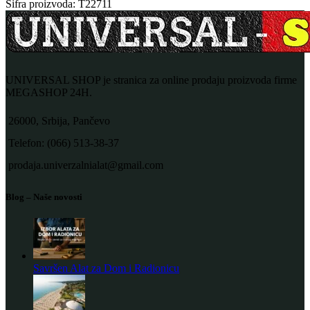
Šifra proizvoda:
T22711
UNIVERSAL SHOP je stranica za online prodaju proizvoda firme
MEGASHOP 24H.
26000, Srbija, Pančevo
Telefon: (066) 513-38-37
prodaja.univerzalnialat@gmail.com
Blog – Naše novosti
Savršen Alat za Dom i Radionicu