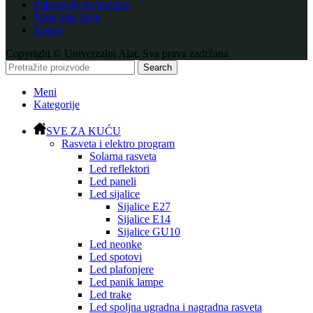
Zaboravili ste lozinku
Moja lista želja
Korpa
Copyright © Univerzalni Alat. Sva prava zadržana
Search
Meni
Kategorije
SVE ZA KUĆU
Rasveta i elektro program
Solarna rasveta
Led reflektori
Led paneli
Led sijalice
Sijalice E27
Sijalice E14
Sijalice GU10
Led neonke
Led spotovi
Led plafonjere
Led panik lampe
Led trake
Led spoljna ugradna i nagradna rasveta