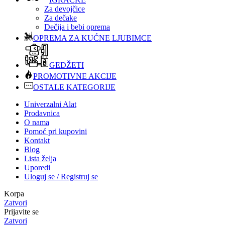
Za devojčice
Za dečake
Dečija i bebi oprema
OPREMA ZA KUĆNE LJUBIMCE
GEDŽETI
PROMOTIVNE AKCIJE
OSTALE KATEGORIJE
Univerzalni Alat
Prodavnica
O nama
Pomoć pri kupovini
Kontakt
Blog
Lista želja
Uporedi
Uloguj se / Registruj se
Korpa
Zatvori
Prijavite se
Zatvori