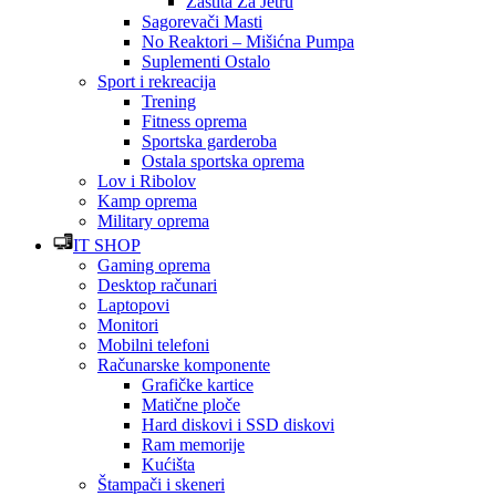
Zaštita Za Jetru
Sagorevači Masti
No Reaktori – Mišićna Pumpa
Suplementi Ostalo
Sport i rekreacija
Trening
Fitness oprema
Sportska garderoba
Ostala sportska oprema
Lov i Ribolov
Kamp oprema
Military oprema
IT SHOP
Gaming oprema
Desktop računari
Laptopovi
Monitori
Mobilni telefoni
Računarske komponente
Grafičke kartice
Matične ploče
Hard diskovi i SSD diskovi
Ram memorije
Kućišta
Štampači i skeneri