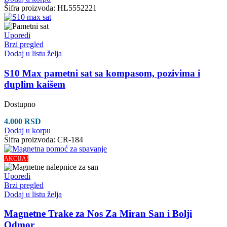
Šifra proizvoda:
HL5552221
Uporedi
Brzi pregled
Dodaj u listu želja
S10 Max pametni sat sa kompasom, pozivima i
duplim kaišem
Dostupno
4.000
RSD
Dodaj u korpu
Šifra proizvoda:
CR-184
AKCIJA!
Uporedi
Brzi pregled
Dodaj u listu želja
Magnetne Trake za Nos Za Miran San i Bolji
Odmor