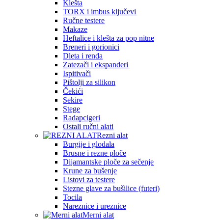
Klešta
TORX i imbus ključevi
Ručne testere
Makaze
Heftalice i klešta za pop nitne
Breneri i gorionici
Dleta i renda
Zatezači i ekspanderi
Ispitivači
Pištolji za silikon
Čekići
Sekire
Stege
Radapcigeri
Ostali ručni alati
Rezni alat
Burgije i glodala
Brusne i rezne ploče
Dijamantske ploče za sečenje
Krune za bušenje
Listovi za testere
Stezne glave za bušilice (futeri)
Tocila
Nareznice i ureznice
Merni alat