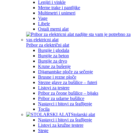
Lenjiri i vinkle
Merne trake i pantljike
Multimetri i unimeri
Vage
Libele
Ostali merni alat
Pribor za električni alat
Burgije i glodala
Burgije za beton
Burgije za drvo
Krune za bušenje
Dijamantske ploče za sečenje
Brusne i rezne ploče
Stezne glave za bušilice – futeri
Listovi za testere
Pribor za čeone bušilice – bijaks
Pribor za udarne bušilice
Nastavci i bitovi za šrafljenje
Tocila
Stolarski alat
Nastavci i bitovi za šrafljenje
Listovi za kružne testere
Stege