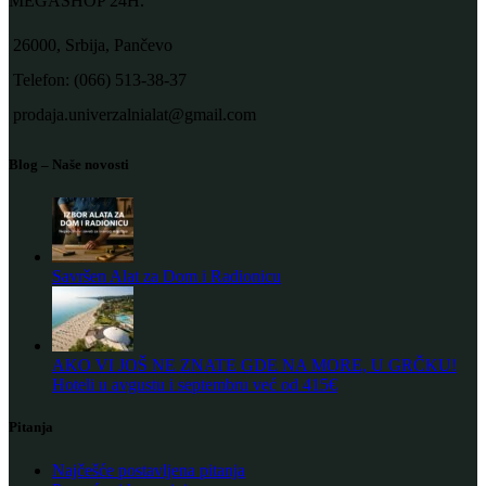
MEGASHOP 24H.
26000, Srbija, Pančevo
Telefon: (066) 513-38-37
prodaja.univerzalnialat@gmail.com
Blog – Naše novosti
Savršen Alat za Dom i Radionicu
AKO VI JOŠ NE ZNATE GDE NA MORE, U GRČKU!
Hoteli u avgustu i septembru već od 415€
Pitanja
Najčešće postavljena pitanja