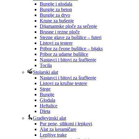
Burgije i glodala
Burgije za beton
Burgije za drvo
Krune za bušenje
Dijamantske ploče za sečenje
Brusne i rezne ploče
Stezne glave za bušilice – futeri
Listovi za testere
Pribor za čeone bušilice – bijaks
Pribor za udarne bušilice
Nastavci i bitovi za šrafljenje
Tocila
Stolarski alat
Nastavci i bitovi za šrafljenje
Listovi za kružne testere
Stege
Burgije
Glodala
Heftalice
Dleta
Gradjevinski alat
Pur pene, silikoni i lepkovi
Alat za keramičare
Lepljive trake