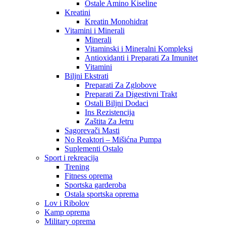
Ostale Amino Kiseline
Kreatini
Kreatin Monohidrat
Vitamini i Minerali
Minerali
Vitaminski i Mineralni Kompleksi
Antioxidanti i Preparati Za Imunitet
Vitamini
Biljni Ekstrati
Preparati Za Zglobove
Preparati Za Digestivni Trakt
Ostali Biljni Dodaci
Ins Rezistencija
Zaštita Za Jetru
Sagorevači Masti
No Reaktori – Mišićna Pumpa
Suplementi Ostalo
Sport i rekreacija
Trening
Fitness oprema
Sportska garderoba
Ostala sportska oprema
Lov i Ribolov
Kamp oprema
Military oprema