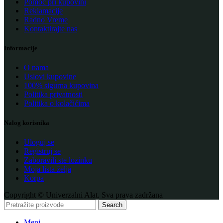
Pomoć pri kupovini
Reklamacije
Radno Vreme
Kontaktirajte nas
Informacije
O nama
Uslovi kupovine
100% sigurna kupovina
Politika privatnosti
Politika o kolačićima
Nalog korisnika
Uloguj se
Registruj se
Zaboravili ste lozinku
Moja lista želja
Korpa
Copyright © Univerzalni Alat. Sva prava zadržana
Search
Meni