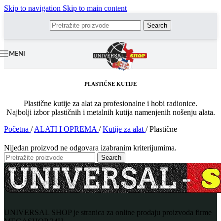
Skip to navigation
Skip to main content
Search
MENI
PLASTIČNE KUTIJE
Plastične kutije za alat za profesionalne i hobi radionice.
Najbolji izbor plastičnih i metalnih kutija namenjenih nošenju alata.
Početna
/
ALATI I OPREMA
/
Kutije za alat
/
Plastične
Nijedan proizvod ne odgovara izabranim kriterijumima.
Search
UNIVERSAL SHOP je stranica za online prodaju proizvoda firme