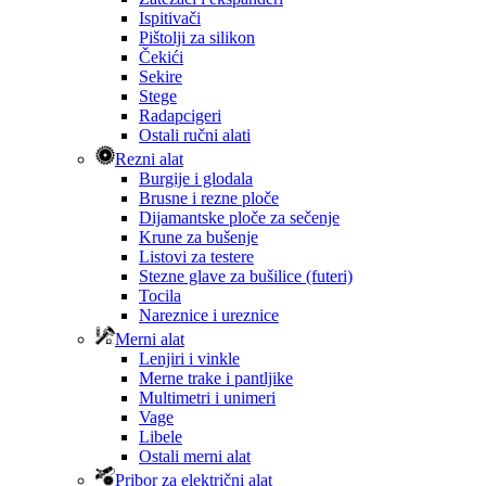
Ispitivači
Pištolji za silikon
Čekići
Sekire
Stege
Radapcigeri
Ostali ručni alati
Rezni alat
Burgije i glodala
Brusne i rezne ploče
Dijamantske ploče za sečenje
Krune za bušenje
Listovi za testere
Stezne glave za bušilice (futeri)
Tocila
Nareznice i ureznice
Merni alat
Lenjiri i vinkle
Merne trake i pantljike
Multimetri i unimeri
Vage
Libele
Ostali merni alat
Pribor za električni alat