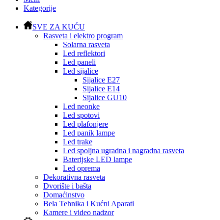
Kategorije
SVE ZA KUĆU
Rasveta i elektro program
Solarna rasveta
Led reflektori
Led paneli
Led sijalice
Sijalice E27
Sijalice E14
Sijalice GU10
Led neonke
Led spotovi
Led plafonjere
Led panik lampe
Led trake
Led spoljna ugradna i nagradna rasveta
Baterijske LED lampe
Led oprema
Dekorativna rasveta
Dvorište i bašta
Domaćinstvo
Bela Tehnika i Kućni Aparati
Kamere i video nadzor