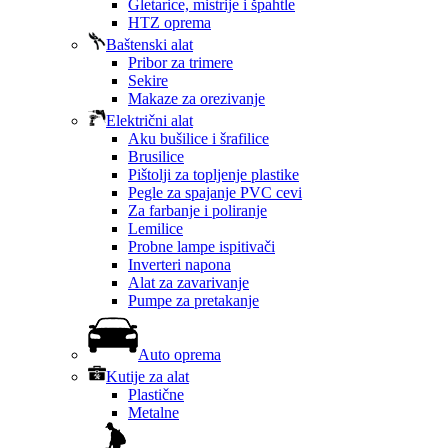
Gletarice, mistrije i špahtle
HTZ oprema
Baštenski alat
Pribor za trimere
Sekire
Makaze za orezivanje
Električni alat
Aku bušilice i šrafilice
Brusilice
Pištolji za topljenje plastike
Pegle za spajanje PVC cevi
Za farbanje i poliranje
Lemilice
Probne lampe ispitivači
Inverteri napona
Alat za zavarivanje
Pumpe za pretakanje
Auto oprema
Kutije za alat
Plastične
Metalne