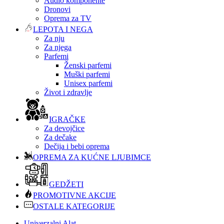
Audio komponente
Dronovi
Oprema za TV
LEPOTA I NEGA
Za nju
Za njega
Parfemi
Ženski parfemi
Muški parfemi
Unisex parfemi
Život i zdravlje
IGRAČKE
Za devojčice
Za dečake
Dečija i bebi oprema
OPREMA ZA KUĆNE LJUBIMCE
GEDŽETI
PROMOTIVNE AKCIJE
OSTALE KATEGORIJE
Univerzalni Alat