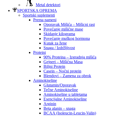
Metal detektori
SPORTSKA OPREMA
Sportski suplementi
Prema nameni
Oporavak Mišića – Mišicni rast
Povećanje mišićne mase
Skidanje kilograma
Povećanje muškog hormona
Kutak za žene
Snaga / Izdržljivost
Proteini
90% Proteina – Izgradnja mišića
Gejneri – Mišićna Masa
Biljni Protein
Casein – Noćni protein
Blendovi – Zamena za obrok
Aminokiseline
Glutamin/Oporavak
Tečne Aminokiseline
Aminokiseline u tabletama
Esencijalne Aminokiseline
Arginin
Beta alanin – snaga
BCAA (Isoleucin-Leucin-Valin)