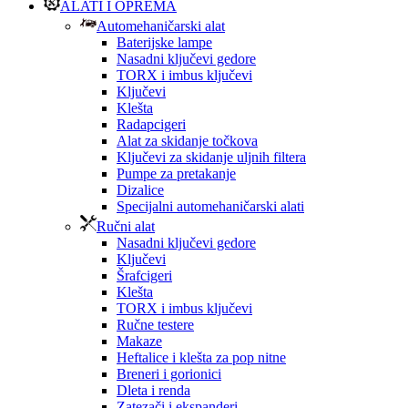
ALATI I OPREMA
Automehaničarski alat
Baterijske lampe
Nasadni ključevi gedore
TORX i imbus ključevi
Ključevi
Klešta
Radapcigeri
Alat za skidanje točkova
Ključevi za skidanje uljnih filtera
Pumpe za pretakanje
Dizalice
Specijalni automehaničarski alati
Ručni alat
Nasadni ključevi gedore
Ključevi
Šrafcigeri
Klešta
TORX i imbus ključevi
Ručne testere
Makaze
Heftalice i klešta za pop nitne
Breneri i gorionici
Dleta i renda
Zatezači i ekspanderi