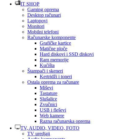
IT SHOP
Gaming oprema
Desktop računari
Laptopovi
Monitori
Mobilni telefoni
Računarske komponente
Grafičke kartice
Matične ploče
Hard diskovi i SSD diskovi
Ram memorije
Kućišta
Štampači i skeneri
Kertridži i toneri
Ostala oprema za računare
Miševi
Tastature
Slušalice
Zvučnici
USB i fleševi
Web kamere
Razna računarska oprema
TV, AUDIO, VIDEO, FOTO
TV uredjaji