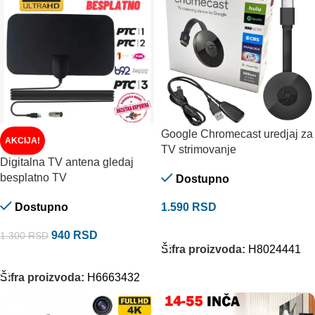
Google Chromecast uredjaj za
AKCIJA!
TV strimovanje
Digitalna TV antena gledaj
besplatno TV
Dostupno
Dostupno
1.590
RSD
DODAJ U KORPU
940
RSD
1.300
RSD
Šifra proizvoda:
H8024441
DODAJ U KORPU
Šifra proizvoda:
H6663432