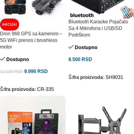
Bluetooth Karaoke Pojačalo
AKCIJA!
Sa 4 Mikrofona i USB/SD
Dron 968 GPS sa kamerom –
Podrškom
5G WiFi prenos i brushless
motor
Dostupno
Dostupno
6.500
RSD
DODAJ U KORPU
9.990
RSD
12.000
RSD
Šifra proizvoda:
SH9031
DODAJ U KORPU
Šifra proizvoda:
CR-335