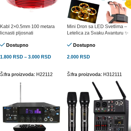
Kabl 2×0.5mm 100 metara
Mini Dron sa LED Svetlima –
licnasti pljosnati
Letelica za Svaku Avanturu ✨
Dostupno
Dostupno
1.800
RSD
–
3.000
RSD
2.000
RSD
ODABERITE OPCIJE
DODAJ U KORPU
Šifra proizvoda:
H22112
Šifra proizvoda:
H312111