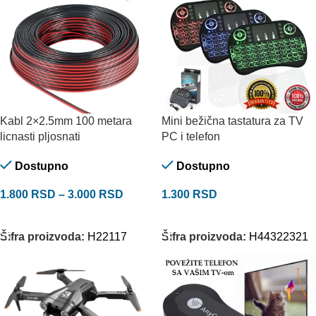
Kabl 2×2.5mm 100 metara
Mini bežična tastatura za TV
licnasti pljosnati
PC i telefon
Dostupno
Dostupno
1.800
RSD
–
3.000
RSD
1.300
RSD
ODABERITE OPCIJE
DODAJ U KORPU
Šifra proizvoda:
H22117
Šifra proizvoda:
H44322321