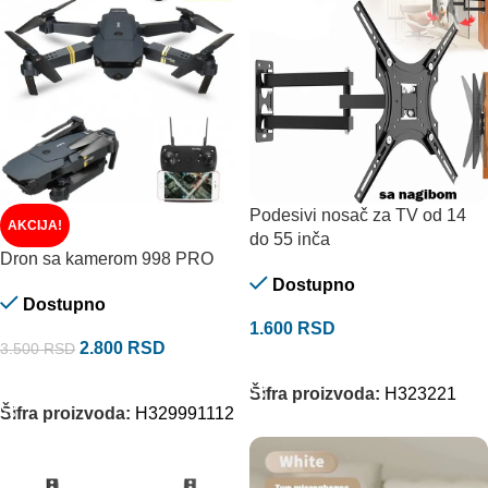
Podesivi nosač za TV od 14
AKCIJA!
do 55 inča
Dron sa kamerom 998 PRO
Dostupno
Dostupno
1.600
RSD
2.800
RSD
3.500
RSD
DODAJ U KORPU
DODAJ U KORPU
Šifra proizvoda:
H323221
Šifra proizvoda:
H329991112