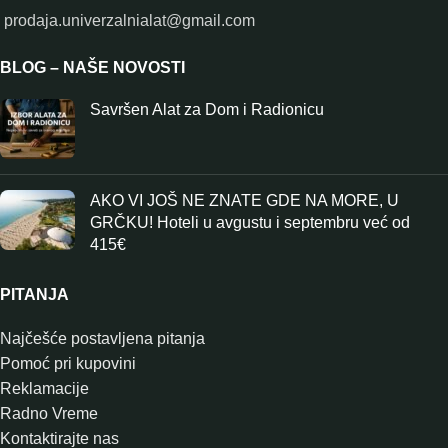
prodaja.univerzalnialat@gmail.com
BLOG – NAŠE NOVOSTI
Savršen Alat za Dom i Radionicu
AKO VI JOŠ NE ZNATE GDE NA MORE, U
GRČKU! Hoteli u avgustu i septembru već od
415€
PITANJA
Najčešće postavljena pitanja
Pomoć pri kupovini
Reklamacije
Radno Vreme
Kontaktirajte nas