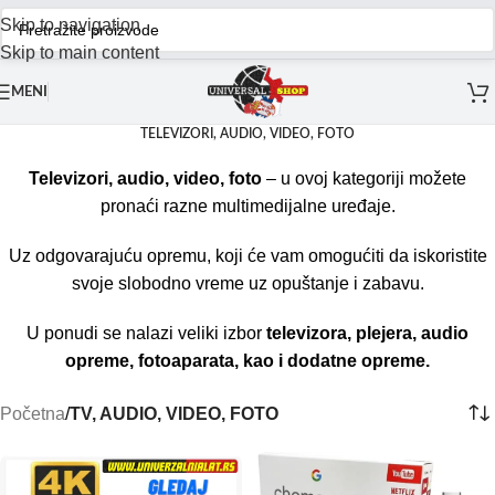
Skip to navigation
Skip to main content
MENI
TELEVIZORI, AUDIO, VIDEO, FOTO
Televizori, audio, video, foto
– u ovoj kategoriji možete
pronaći razne multimedijalne uređaje.
Uz odgovarajuću opremu, koji će vam omogućiti da iskoristite
svoje slobodno vreme uz opuštanje i zabavu.
U ponudi se nalazi veliki izbor
televizora, plejera, audio
opreme, fotoaparata, kao i dodatne opreme.
Početna
/
TV, AUDIO, VIDEO, FOTO