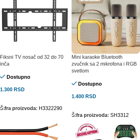
Fiksni TV nosač od 32 do 70
Mini karaoke Bluetooth
inča
zvučnik sa 2 mikrofona i RGB
svetlom
Dostupno
Dostupno
1.300
RSD
1.400
RSD
DODAJ U KORPU
DODAJ U KORPU
Šifra proizvoda:
H3322290
Šifra proizvoda:
SH3312