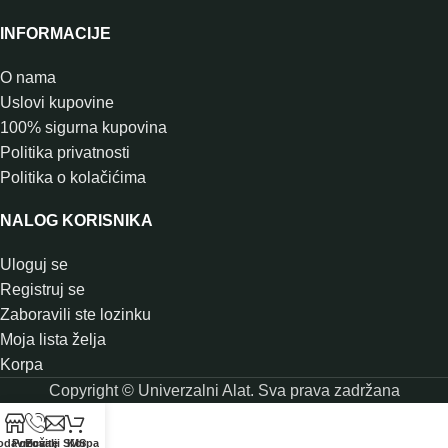
INFORMACIJE
O nama
Uslovi kupovine
100% sigurna kupovina
Politika privatnosti
Politika o kolačićima
NALOG KORISNIKA
Uloguj se
Registruj se
Zaboravili ste lozinku
Moja lista želja
Korpa
Copyright © Univerzalni Alat. Sva prava zadržana
odavnica
Pozovite
Pošalji SMS
Korpa