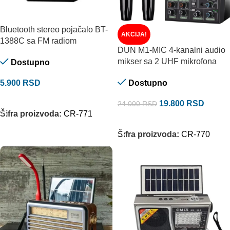
Bluetooth stereo pojačalo BT-
AKCIJA!
1388C sa FM radiom
DUN M1-MIC 4-kanalni audio
mikser sa 2 UHF mikrofona
Dostupno
5.900
RSD
Dostupno
DODAJ U KORPU
19.800
RSD
24.000
RSD
Šifra proizvoda:
CR-771
DODAJ U KORPU
Šifra proizvoda:
CR-770