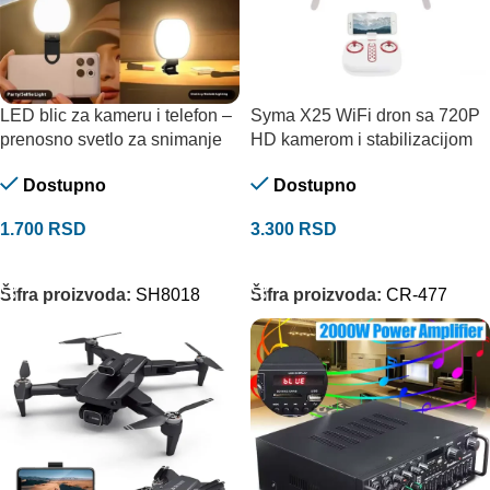
LED blic za kameru i telefon –
Syma X25 WiFi dron sa 720P
prenosno svetlo za snimanje
HD kamerom i stabilizacijom
Dostupno
Dostupno
1.700
RSD
3.300
RSD
DODAJ U KORPU
DODAJ U KORPU
Šifra proizvoda:
SH8018
Šifra proizvoda:
CR-477