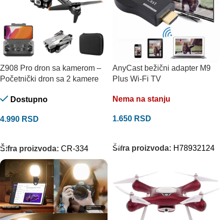
Z908 Pro dron sa kamerom –
AnyCast bežični adapter M9
Početnički dron sa 2 kamere
Plus Wi-Fi TV
Nema na stanju
Dostupno
1.650
RSD
4.990
RSD
PROČITAJTE JOŠ
DODAJ U KORPU
Šifra proizvoda:
H78932124
Šifra proizvoda:
CR-334