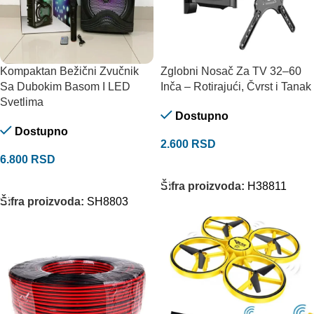
Kompaktan Bežični Zvučnik
Zglobni Nosač Za TV 32–60
Sa Dubokim Basom I LED
Inča – Rotirajući, Čvrst i Tanak
Svetlima
Dostupno
Dostupno
2.600
RSD
6.800
RSD
DODAJ U KORPU
DODAJ U KORPU
Šifra proizvoda:
H38811
Šifra proizvoda:
SH8803