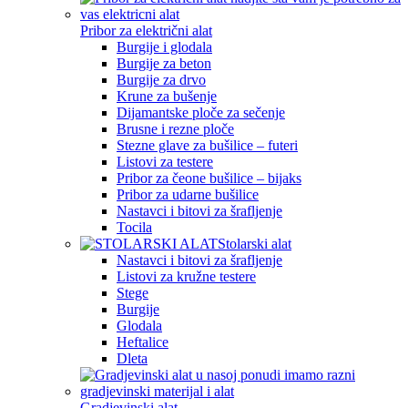
Pribor za električni alat
Burgije i glodala
Burgije za beton
Burgije za drvo
Krune za bušenje
Dijamantske ploče za sečenje
Brusne i rezne ploče
Stezne glave za bušilice – futeri
Listovi za testere
Pribor za čeone bušilice – bijaks
Pribor za udarne bušilice
Nastavci i bitovi za šrafljenje
Tocila
Stolarski alat
Nastavci i bitovi za šrafljenje
Listovi za kružne testere
Stege
Burgije
Glodala
Heftalice
Dleta
Gradjevinski alat