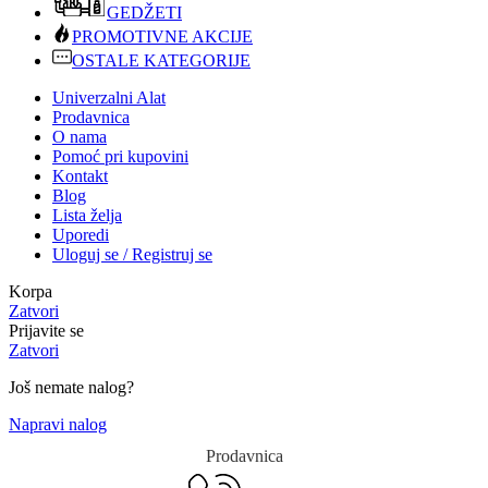
GEDŽETI
PROMOTIVNE AKCIJE
OSTALE KATEGORIJE
Univerzalni Alat
Prodavnica
O nama
Pomoć pri kupovini
Kontakt
Blog
Lista želja
Uporedi
Uloguj se / Registruj se
Korpa
Zatvori
Prijavite se
Zatvori
Još nemate nalog?
Napravi nalog
Prodavnica