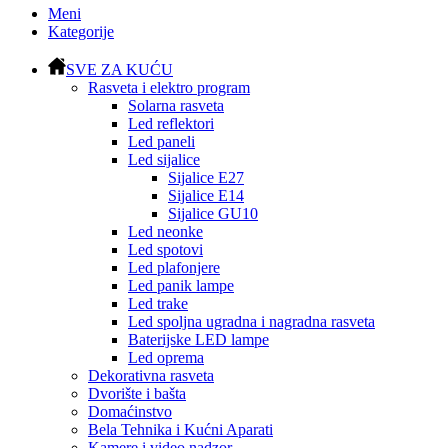
Meni
Kategorije
SVE ZA KUĆU
Rasveta i elektro program
Solarna rasveta
Led reflektori
Led paneli
Led sijalice
Sijalice E27
Sijalice E14
Sijalice GU10
Led neonke
Led spotovi
Led plafonjere
Led panik lampe
Led trake
Led spoljna ugradna i nagradna rasveta
Baterijske LED lampe
Led oprema
Dekorativna rasveta
Dvorište i bašta
Domaćinstvo
Bela Tehnika i Kućni Aparati
Kamere i video nadzor