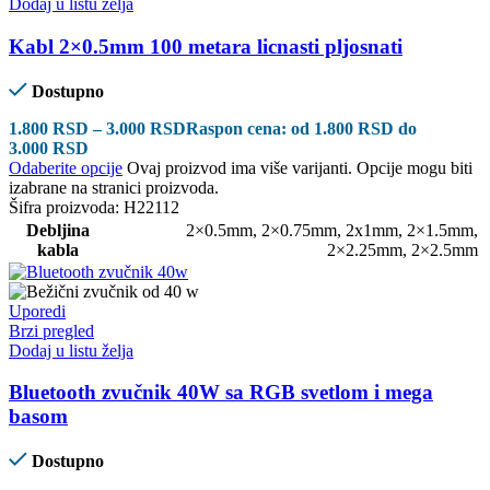
Dodaj u listu želja
Kabl 2×0.5mm 100 metara licnasti pljosnati
Dostupno
1.800
RSD
–
3.000
RSD
Raspon cena: od 1.800 RSD do
3.000 RSD
Odaberite opcije
Ovaj proizvod ima više varijanti. Opcije mogu biti
izabrane na stranici proizvoda.
Šifra proizvoda:
H22112
Debljina
2×0.5mm
,
2×0.75mm
,
2x1mm
,
2×1.5mm
,
kabla
2×2.25mm
,
2×2.5mm
Uporedi
Brzi pregled
Dodaj u listu želja
Bluetooth zvučnik 40W sa RGB svetlom i mega
basom
Dostupno