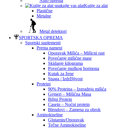
Auto oprema
Kutije za alat
Plastične
Metalne
Metal detektori
SPORTSKA OPREMA
Sportski suplementi
Prema nameni
Oporavak Mišića – Mišicni rast
Povećanje mišićne mase
Skidanje kilograma
Povećanje muškog hormona
Kutak za žene
Snaga / Izdržljivost
Proteini
90% Proteina – Izgradnja mišića
Gejneri – Mišićna Masa
Biljni Protein
Casein – Noćni protein
Blendovi – Zamena za obrok
Aminokiseline
Glutamin/Oporavak
Tečne Aminokiseline