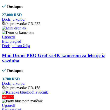
Dostupno
27.000
RSD
Dodaj u korpu
Šifra proizvoda:
CR-232
Uporedi
Brzi pregled
Dodaj u listu želja
Mini Drone PRO Grof sa 4K kamerom za letenje iz
vazduha
Dostupno
3.700
RSD
Dodaj u korpu
Šifra proizvoda:
CR-158
AKCIJA!
Uporedi
Brzi pregled