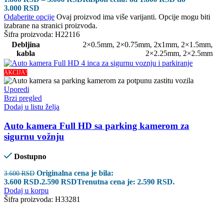
3.000 RSD
Odaberite opcije
Ovaj proizvod ima više varijanti. Opcije mogu biti
izabrane na stranici proizvoda.
Šifra proizvoda:
H22116
Debljina
2×0.5mm
,
2×0.75mm
,
2x1mm
,
2×1.5mm
,
kabla
2×2.25mm
,
2×2.5mm
AKCIJA!
Uporedi
Brzi pregled
Dodaj u listu želja
Auto kamera Full HD sa parking kamerom za
sigurnu vožnju
Dostupno
Originalna cena je bila:
3.600
RSD
3.600 RSD.
2.590
RSD
Trenutna cena je: 2.590 RSD.
Dodaj u korpu
Šifra proizvoda:
H33281