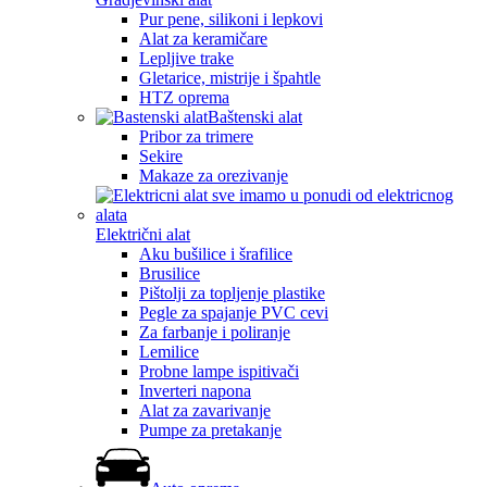
Pur pene, silikoni i lepkovi
Alat za keramičare
Lepljive trake
Gletarice, mistrije i špahtle
HTZ oprema
Baštenski alat
Pribor za trimere
Sekire
Makaze za orezivanje
Električni alat
Aku bušilice i šrafilice
Brusilice
Pištolji za topljenje plastike
Pegle za spajanje PVC cevi
Za farbanje i poliranje
Lemilice
Probne lampe ispitivači
Inverteri napona
Alat za zavarivanje
Pumpe za pretakanje