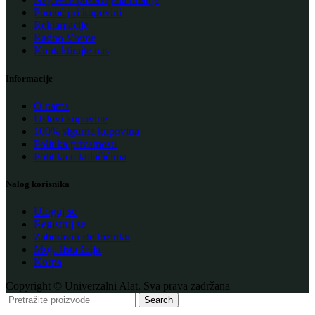
Pomoć pri kupovini
Reklamacije
Radno Vreme
Kontaktirajte nas
Informacije
O nama
Uslovi kupovine
100% sigurna kupovina
Politika privatnosti
Politika o kolačićima
Nalog korisnika
Uloguj se
Registruj se
Zaboravili ste lozinku
Moja lista želja
Korpa
Copyright © Univerzalni Alat. Sva prava zadržana
Search