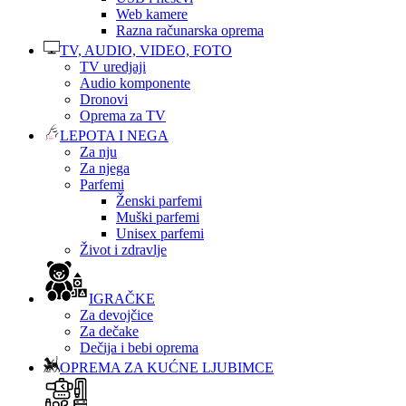
Web kamere
Razna računarska oprema
TV, AUDIO, VIDEO, FOTO
TV uredjaji
Audio komponente
Dronovi
Oprema za TV
LEPOTA I NEGA
Za nju
Za njega
Parfemi
Ženski parfemi
Muški parfemi
Unisex parfemi
Život i zdravlje
IGRAČKE
Za devojčice
Za dečake
Dečija i bebi oprema
OPREMA ZA KUĆNE LJUBIMCE