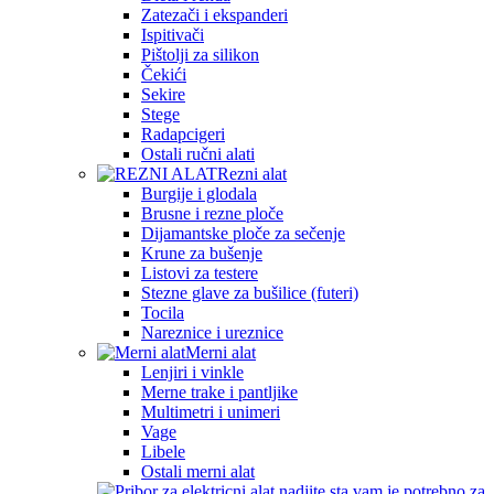
Zatezači i ekspanderi
Ispitivači
Pištolji za silikon
Čekići
Sekire
Stege
Radapcigeri
Ostali ručni alati
Rezni alat
Burgije i glodala
Brusne i rezne ploče
Dijamantske ploče za sečenje
Krune za bušenje
Listovi za testere
Stezne glave za bušilice (futeri)
Tocila
Nareznice i ureznice
Merni alat
Lenjiri i vinkle
Merne trake i pantljike
Multimetri i unimeri
Vage
Libele
Ostali merni alat