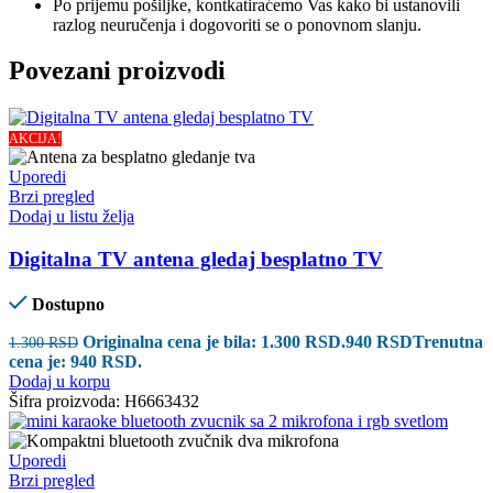
Po prijemu pošiljke, kontkatiraćemo Vas kako bi ustanovili
razlog neuručenja i dogovoriti se o ponovnom slanju.
Povezani proizvodi
AKCIJA!
Uporedi
Brzi pregled
Dodaj u listu želja
Digitalna TV antena gledaj besplatno TV
Dostupno
Originalna cena je bila: 1.300 RSD.
940
RSD
Trenutna
1.300
RSD
cena je: 940 RSD.
Dodaj u korpu
Šifra proizvoda:
H6663432
Uporedi
Brzi pregled