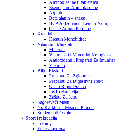
Aminokiseline u tabletama
Esencijalne Aminokiseline
Arginin
Beta alanin – snaga
BCAA (Isoleucin-Leucin-Valin)
Ostale Amino Kiseline
Kreatini
Kreatin Monohidrat
Vitamini i Minerali
Minerali
Vitaminski i Mineralni Kompleksi
Antioxidanti i Preparati Za Imunitet
Vitamini
Biljni Ekstrati
Preparati Za Zglobove
Preparati Za Digestivni Trakt
Ostali Biljni Dodaci
Ins Rezistencija
Zaštita Za Jetru
Sagorevači Masti
No Reaktori – Mišićna Pumpa
Suplementi Ostalo
Sport i rekreacija
Trening
Fitness oprema