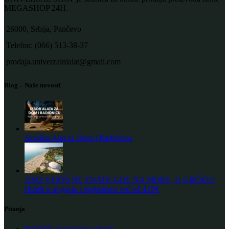
MEGASHOP 24H.
26000, Srbija, Pančevo
Telefon: (066) 513-38-37
prodaja.univerzalnialat@gmail.com
Blog – Naše novosti
Savršen Alat za Dom i Radionicu
AKO VI JOŠ NE ZNATE GDE NA MORE, U GRČKU!
Hoteli u avgustu i septembru već od 415€
Pitanja
Najčešće postavljena pitanja