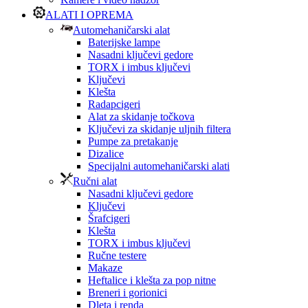
ALATI I OPREMA
Automehaničarski alat
Baterijske lampe
Nasadni ključevi gedore
TORX i imbus ključevi
Ključevi
Klešta
Radapcigeri
Alat za skidanje točkova
Ključevi za skidanje uljnih filtera
Pumpe za pretakanje
Dizalice
Specijalni automehaničarski alati
Ručni alat
Nasadni ključevi gedore
Ključevi
Šrafcigeri
Klešta
TORX i imbus ključevi
Ručne testere
Makaze
Heftalice i klešta za pop nitne
Breneri i gorionici
Dleta i renda