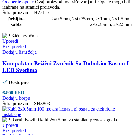
Odaberite opcije
Ovaj proizvod ima više varijanti. Opcije mogu biti
izabrane na stranici proizvoda.
Šifra proizvoda:
H22117
Debljina
2×0.5mm
,
2×0.75mm
,
2x1mm
,
2×1.5mm
,
kabla
2×2.25mm
,
2×2.5mm
Uporedi
Brzi pregled
Dodaj u listu želja
Kompaktan Bežični Zvučnik Sa Dubokim Basom I
LED Svetlima
Dostupno
6.800
RSD
Dodaj u korpu
Šifra proizvoda:
SH8803
Uporedi
Brzi pregled