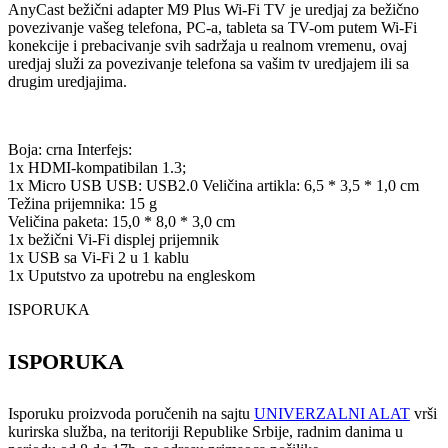
AnyCast bežični adapter M9 Plus Wi-Fi TV je uredjaj za bežično
povezivanje vašeg telefona, PC-a, tableta sa TV-om putem Wi-Fi
konekcije i prebacivanje svih sadržaja u realnom vremenu, ovaj
uredjaj služi za povezivanje telefona sa vašim tv uredjajem ili sa
drugim uredjajima.
Boja: crna Interfejs:
1x HDMI-kompatibilan 1.3;
1x Micro USB USB: USB2.0 Veličina artikla: 6,5 * 3,5 * 1,0 cm
Težina prijemnika: 15 g
Veličina paketa: 15,0 * 8,0 * 3,0 cm
1x bežični Vi-Fi displej prijemnik
1x USB sa Vi-Fi 2 u 1 kablu
1x Uputstvo za upotrebu na engleskom
ISPORUKA
ISPORUKA
Isporuku proizvoda poručenih na sajtu
UNIVERZALNI ALAT
vrši
kurirska služba, na teritoriji Republike Srbije, radnim danima u