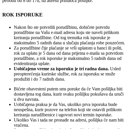
periodu od 8 do 17h, na adresu primaoca pošiljke.
ROK ISPORUKE
Nakon što ste potvrdili porudžbinu, dobićete potvrdu
porudžbine na Vašu e-mail adresu koju ste naveli prilikom
kreiranja porudžbine. Od tog trenutka rok isporuke je
maksimalno 5 radnih dana u slučaju plaćanja robe pouzećem.
Za porudžbine čije plaćanje se vrši uplatom u banci ili pošti,
rok za uplatu je 5 dana od dana prijema e-maila sa potvrdom
porudžbine, a rok isporuke je maksimalno 5 radnih dana od
evidentiranja uplate.
Uobičajeno vreme za isporuku je tri radna dana.
Usled
preopterećenja kurirske službe, rok za isporuku se može
produžiti i do 7 radnih dana.
Bićete obavesteni putem sms poruke da će Vam pošiljka biti
dostavljena tog dana, kurir svaku pošiljku pokušava da uruči
u dva navrata.
Uobičajena praksa je da Vas, ukoliko prva isporuka bude
neuspešna, kurir pozove na telefon koji ste ostavili prilikom
kreiranja narudžbenice i ugovori novi termin isporuke.
Ukoliko Vas i tada ne pronađe na adresi, pošiljka će nam biti
vraćena.