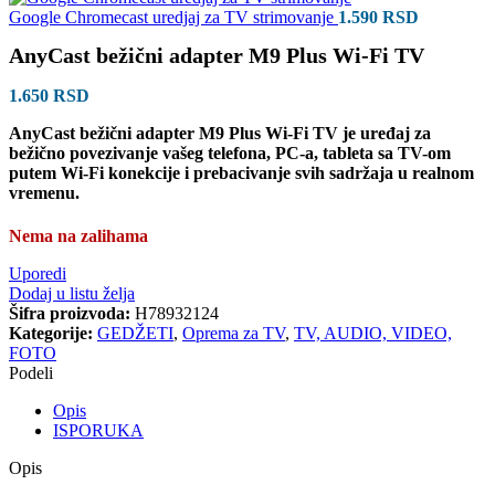
Google Chromecast uredjaj za TV strimovanje
1.590
RSD
AnyCast bežični adapter M9 Plus Wi-Fi TV
1.650
RSD
AnyCast bežični adapter M9 Plus Wi-Fi TV je uređaj za
bežično povezivanje vašeg telefona, PC-a, tableta sa TV-om
putem Wi-Fi konekcije i prebacivanje svih sadržaja u realnom
vremenu.
Nema na zalihama
Uporedi
Dodaj u listu želja
Šifra proizvoda:
H78932124
Kategorije:
GEDŽETI
,
Oprema za TV
,
TV, AUDIO, VIDEO,
FOTO
Podeli
Opis
ISPORUKA
Opis