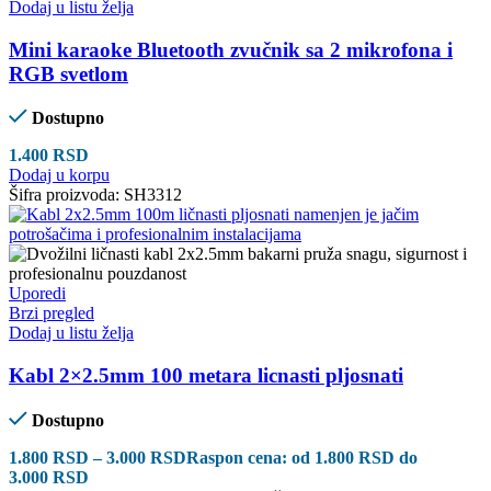
Dodaj u listu želja
Mini karaoke Bluetooth zvučnik sa 2 mikrofona i
RGB svetlom
Dostupno
1.400
RSD
Dodaj u korpu
Šifra proizvoda:
SH3312
Uporedi
Brzi pregled
Dodaj u listu želja
Kabl 2×2.5mm 100 metara licnasti pljosnati
Dostupno
1.800
RSD
–
3.000
RSD
Raspon cena: od 1.800 RSD do
3.000 RSD