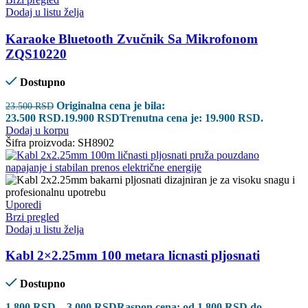
Dodaj u listu želja
Karaoke Bluetooth Zvučnik Sa Mikrofonom
ZQS10220
Dostupno
Originalna cena je bila:
23.500
RSD
23.500 RSD.
19.900
RSD
Trenutna cena je: 19.900 RSD.
Dodaj u korpu
Šifra proizvoda:
SH8902
Uporedi
Brzi pregled
Dodaj u listu želja
Kabl 2×2.25mm 100 metara licnasti pljosnati
Dostupno
1.800
RSD
–
3.000
RSD
Raspon cena: od 1.800 RSD do