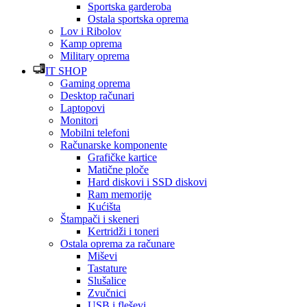
Sportska garderoba
Ostala sportska oprema
Lov i Ribolov
Kamp oprema
Military oprema
IT SHOP
Gaming oprema
Desktop računari
Laptopovi
Monitori
Mobilni telefoni
Računarske komponente
Grafičke kartice
Matične ploče
Hard diskovi i SSD diskovi
Ram memorije
Kućišta
Štampači i skeneri
Kertridži i toneri
Ostala oprema za računare
Miševi
Tastature
Slušalice
Zvučnici
USB i fleševi