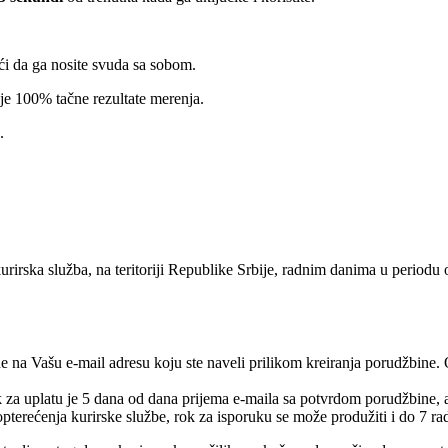
ći da ga nosite svuda sa sobom.
je 100% tačne rezultate merenja.
.
urirska služba, na teritoriji Republike Srbije, radnim danima u periodu
e na Vašu e-mail adresu koju ste naveli prilikom kreiranja porudžbine.
rok za uplatu je 5 dana od dana prijema e-maila sa potvrdom porudžbine,
pterećenja kurirske službe, rok za isporuku se može produžiti i do 7 ra