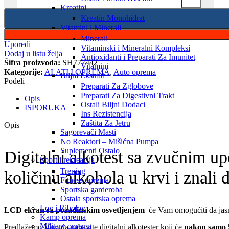
Kreatini
Kreatin Monohidrat
Vitamini i Minerali
Minerali
Uporedi
Vitaminski i Mineralni Kompleksi
Dodaj u listu želja
Antioxidanti i Preparati Za Imunitet
Šifra proizvoda:
SH777442
Vitamini
Kategorije:
ALATI I OPREMA
,
Auto oprema
Biljni Ekstrati
Podeli
Preparati Za Zglobove
Preparati Za Digestivni Trakt
Opis
Ostali Biljni Dodaci
ISPORUKA
Ins Rezistencija
Zaštita Za Jetru
Opis
Sagorevači Masti
No Reaktori – Mišićna Pumpa
Suplementi Ostalo
Digitalni alkotest sa zvučnim u
Sport i rekreacija
Trening
količinu alkohola u krvi i znali
Fitness oprema
Sportska garderoba
Ostala sportska oprema
Lov i Ribolov
LCD ekran
sa pozadinskim osvetljenjem
će Vam omogućiti da jasno
Kamp oprema
Military oprema
Predlažemo Vam da nabavite digitalni alkotester koji će
nakon samo 