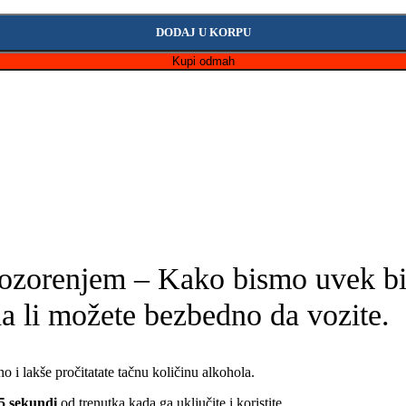
DODAJ U KORPU
Kupi odmah
pozorenjem – Kako bismo uvek bil
 da li možete bezbedno da vozite.
 i lakše pročitatate tačnu količinu alkohola.
5 sekundi
od trenutka kada ga uključite i koristite.