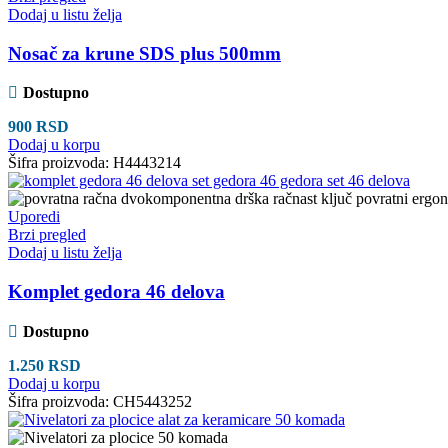
Dodaj u listu želja
Nosač za krune SDS plus 500mm
Dostupno
900
RSD
Dodaj u korpu
Šifra proizvoda:
H4443214
Uporedi
Brzi pregled
Dodaj u listu želja
Komplet gedora 46 delova
Dostupno
1.250
RSD
Dodaj u korpu
Šifra proizvoda:
CH5443252