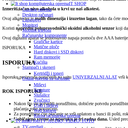
IT SHOP
Izmeriti tačan nivo alkohola u krvi uz naš alkotest.
Gaming oprema
Desktop računari
Ovaj alkotester je
malih dimenzija i izuzetno lagan
, tako da ćete mo
Laptopovi
Monitori
Koristi
napredni poluprovodnički oksidni alkoholni senzor
koji da
Mobilni telefoni
Računarske komponente
Ovaj digitalni aparat se jednostavno napaja pomoću dve AAA baterije
Grafičke kartice
Matične ploče
ISPORUKA
Hard diskovi i SSD diskovi
Ram memorije
ISPORUKA
Kućišta
Štampači i skeneri
Kertridži i toneri
Isporuku proizvoda poručenih na sajtu
UNIVERZALNI ALAT
vrši k
Ostala oprema za računare
Miševi
Tastature
ROK ISPORUKE
Slušalice
Zvučnici
Nakon što ste potvrdili porudžbinu, dobićete potvrdu porudžbin
USB i fleševi
plaćanja robe pouzećem.
Web kamere
Za porudžbine čije plaćanje se vrši uplatom u banci ili pošti, 
Razna računarska oprema
Uobičajeno vreme za isporuku je tri radna dana.
Usled preo
TV, AUDIO, VIDEO, FOTO
TV uredjaji