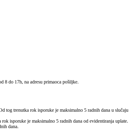
 od 8 do 17h, na adresu primaoca pošiljke.
 Od tog trenutka rok isporuke je maksimalno 5 radnih dana u slučaju
 a rok isporuke je maksimalno 5 radnih dana od evidentiranja uplate.
dnih dana.