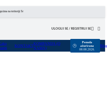
a teritoriji Srbije omogućili smo besplatnu dostavu za sve porudžbine sa našeg sajta u vredno
ULOGUJ SE / REGISTRUJ SE
Ponuda
Kako
KOMPANIJA (O
KONTAKT
Blo
🕒
ažurirana
upiti
NAMA)
08.08.2026.