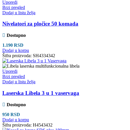
Uporedi
Brzi pregled
Dodaj u listu želja
Nivelatori za pločice 50 komada
Dostupno
1.190
RSD
Dodaj u korpu
Šifra proizvoda:
SH4334342
Uporedi
Brzi pregled
Dodaj u listu želja
Laserska Libela 3 u 1 vaservaga
Dostupno
950
RSD
Dodaj u korpu
Šifra proizvoda:
H4543432