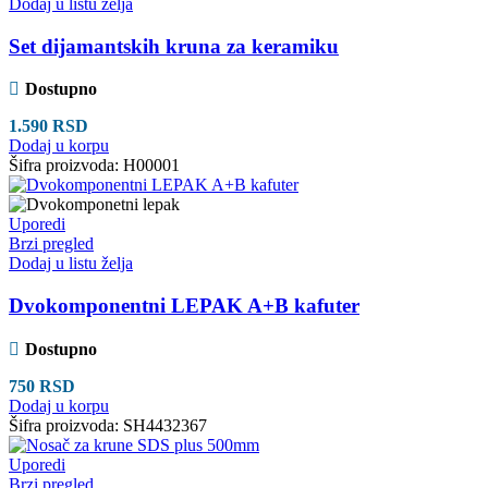
Dodaj u listu želja
Set dijamantskih kruna za keramiku
Dostupno
1.590
RSD
Dodaj u korpu
Šifra proizvoda:
H00001
Uporedi
Brzi pregled
Dodaj u listu želja
Dvokomponentni LEPAK A+B kafuter
Dostupno
750
RSD
Dodaj u korpu
Šifra proizvoda:
SH4432367
Uporedi
Brzi pregled