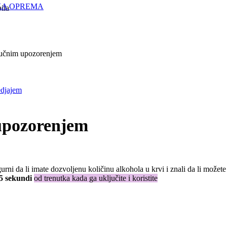
KA OPREMA
zvučnim upozorenjem
 upozorenjem
rni da li imate dozvoljenu količinu alkohola u krvi i znali da li možet
5 sekundi
od trenutka kada ga uključite i koristite