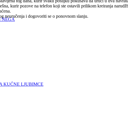
tavljena tog dana, kurir svaku pošiljku pokušava da uruči u dva navrat
na, kurir pozove na telefon koji ste ostavili prilikom kreiranja narudž
raćena.
log neuručenja i dogovoriti se o ponovnom slanju.
I NEGA
A KUĆNE LJUBIMCE