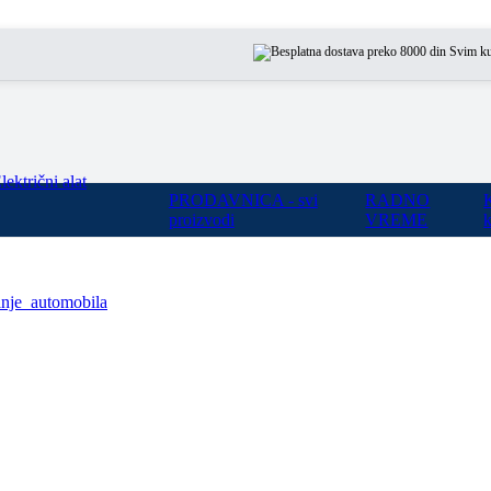
Svim kupcima n
lektrični alat
PRODAVNICA - svi
RADNO
proizvodi
VREME
k