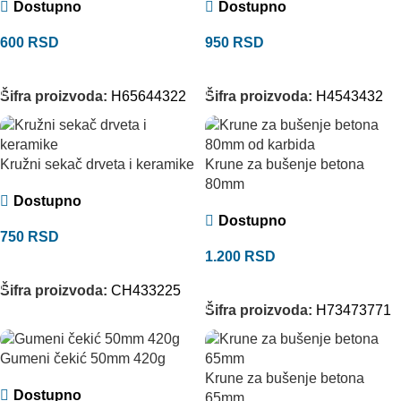
Dostupno
Dostupno
600
RSD
950
RSD
DODAJ U KORPU
DODAJ U KORPU
Šifra proizvoda:
H65644322
Šifra proizvoda:
H4543432
Kružni sekač drveta i keramike
Krune za bušenje betona
80mm
Dostupno
Dostupno
750
RSD
1.200
RSD
DODAJ U KORPU
DODAJ U KORPU
Šifra proizvoda:
CH433225
Šifra proizvoda:
H73473771
Gumeni čekić 50mm 420g
Krune za bušenje betona
Dostupno
65mm