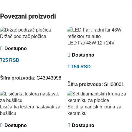
Povezani proizvodi
Držač podizač pločica
LED Far 48W 12 i 24V
Dostupno
Dostupno
725
RSD
1.150
RSD
DODAJ U KORPU
DODAJ U KORPU
Šifra proizvoda:
G43943998
Šifra proizvoda:
SH00001
Lisičarka testera nastavak za
Set dijamantskih kruna za
bušilicu
keramiku
Dostupno
Dostupno