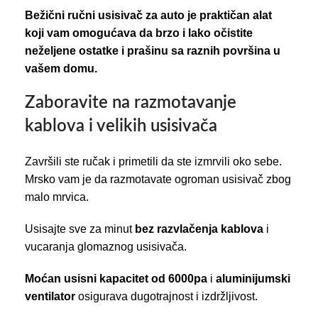
Bežični ručni usisivač za auto je praktičan alat
koji vam omogućava da brzo i lako očistite
neželjene ostatke i prašinu sa raznih površina u
vašem domu.
Zaboravite na razmotavanje
kablova i velikih usisivača
Završili ste ručak i primetili da ste izmrvili oko sebe.
Mrsko vam je da razmotavate ogroman usisivač zbog
malo mrvica.
Usisajte sve za minut
bez razvlačenja kablova
i
vucaranja glomaznog usisivača.
Moćan usisni kapacitet od 6000pa
i
aluminijumski
ventilator
osigurava dugotrajnost i izdržljivost.