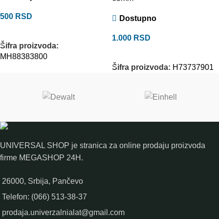
500
RSD
Dostupno
DODAJ U KORPU
1.000
RSD
Šifra proizvoda:
DODAJ U KORPU
MH88383800
Šifra proizvoda:
H73737901
UNIVERSAL SHOP je stranica za online prodaju proizvoda
firme MEGASHOP 24H.
26000, Srbija, Pančevo
Telefon: (066) 513-38-37
prodaja.univerzalnialat@gmail.com