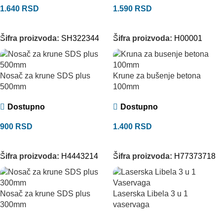
1.640
RSD
1.590
RSD
DODAJ U KORPU
DODAJ U KORPU
Šifra proizvoda:
SH322344
Šifra proizvoda:
H00001
Nosač za krune SDS plus
Krune za bušenje betona
500mm
100mm
Dostupno
Dostupno
900
RSD
1.400
RSD
DODAJ U KORPU
DODAJ U KORPU
Šifra proizvoda:
H4443214
Šifra proizvoda:
H77373718
Nosač za krune SDS plus
Laserska Libela 3 u 1
300mm
vaservaga