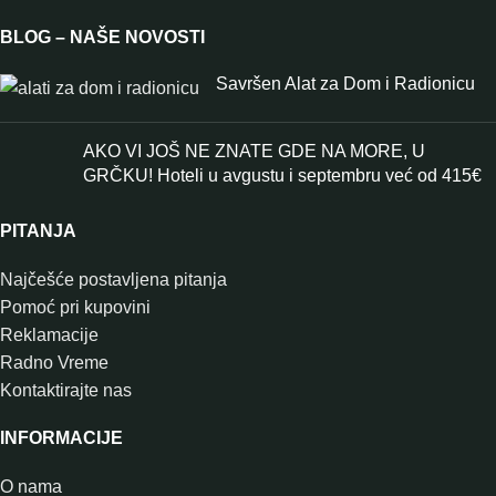
BLOG – NAŠE NOVOSTI
Savršen Alat za Dom i Radionicu
AKO VI JOŠ NE ZNATE GDE NA MORE, U
GRČKU! Hoteli u avgustu i septembru već od 415€
PITANJA
Najčešće postavljena pitanja
Pomoć pri kupovini
Reklamacije
Radno Vreme
Kontaktirajte nas
INFORMACIJE
O nama