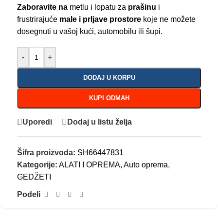
Zaboravite na
metlu i lopatu za
prašinu
i
frustrirajuće
male i prljave prostore
koje ne možete
dosegnuti u vašoj kući, automobilu ili šupi.
-
+
DODAJ U KORPU
KUPI ODMAH
Uporedi
Dodaj u listu želja
Šifra proizvoda:
SH66447831
Kategorije:
ALATI I OPREMA
,
Auto oprema
,
GEDŽETI
Podeli