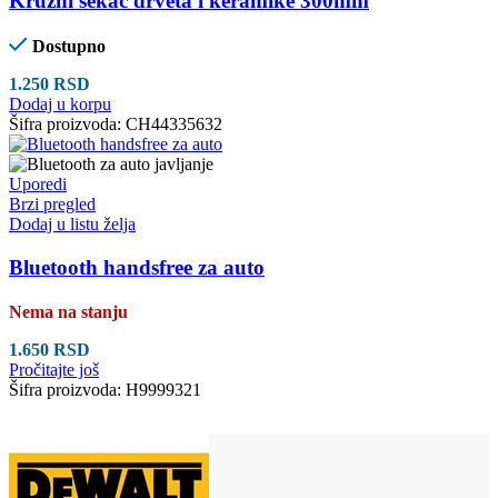
Kružni sekač drveta i keramike 300mm
Dostupno
1.250
RSD
Dodaj u korpu
Šifra proizvoda:
CH44335632
Uporedi
Brzi pregled
Dodaj u listu želja
Bluetooth handsfree za auto
Nema na stanju
1.650
RSD
Pročitajte još
Šifra proizvoda:
H9999321