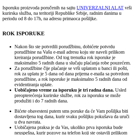
Isporuku proizvoda poručenih na sajtu
UNIVERZALNI ALAT
vrši
kurirska služba, na teritoriji Republike Srbije, radnim danima u
periodu od 8 do 17h, na adresu primaoca pošiljke.
ROK ISPORUKE
Nakon što ste potvrdili porudžbinu, dobićete potvrdu
porudžbine na Vašu e-mail adresu koju ste naveli prilikom
kreiranja porudžbine. Od tog trenutka rok isporuke je
maksimalno 5 radnih dana u slučaju plaćanja robe pouzećem.
Za porudžbine čije plaćanje se vrši uplatom u banci ili pošti,
rok za uplatu je 5 dana od dana prijema e-maila sa potvrdom
porudžbine, a rok isporuke je maksimalno 5 radnih dana od
evidentiranja uplate.
Uobičajeno vreme za isporuku je tri radna dana.
Usled
preopterećenja kurirske službe, rok za isporuku se može
produžiti i do 7 radnih dana.
Bićete obavesteni putem sms poruke da će Vam pošiljka biti
dostavljena tog dana, kurir svaku pošiljku pokušava da uruči
u dva navrata.
Uobičajena praksa je da Vas, ukoliko prva isporuka bude
neuspešna, kurir pozove na telefon koji ste ostavili prilikom