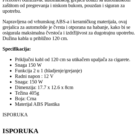
zaštitom od pregrevanja i niskom bukom, pouzdan i siguran za
upotrebu.
Napravljena od vrhunskog ABS-a i keramičkog materijala, ovaj
grejalica za automobile je čvrsta i otporana na habanje, kako bi se
osigurala maksimalna čvrstoća i izdržljivost za dugotrajnu upotrebu.
Dužina kabla u približno 120 cm.
Specifikacija:
Priključni kabl od 120 cm sa utikačem upaljača za cigarete.
Snaga 150 W
Funkcija 2 u 1 (hladjenje/grejanje)
Radni napon : 12 V
Snaga: 150 W
Dimenzija: 17.7 x 12.6 x 8cm
Težina 405g
Boja: Crna
Materijal ABS Plastika
ISPORUKA
ISPORUKA