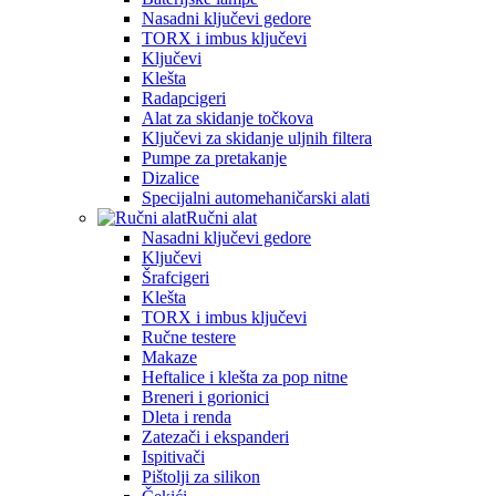
Nasadni ključevi gedore
TORX i imbus ključevi
Ključevi
Klešta
Radapcigeri
Alat za skidanje točkova
Ključevi za skidanje uljnih filtera
Pumpe za pretakanje
Dizalice
Specijalni automehaničarski alati
Ručni alat
Nasadni ključevi gedore
Ključevi
Šrafcigeri
Klešta
TORX i imbus ključevi
Ručne testere
Makaze
Heftalice i klešta za pop nitne
Breneri i gorionici
Dleta i renda
Zatezači i ekspanderi
Ispitivači
Pištolji za silikon