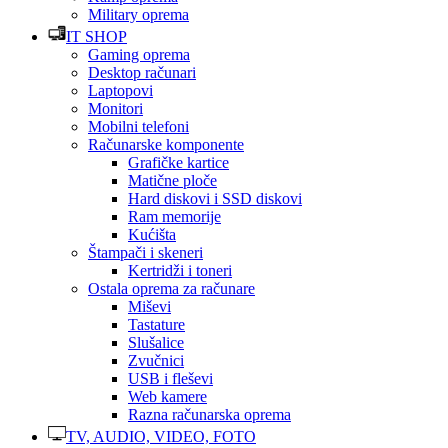
Military oprema
IT SHOP
Gaming oprema
Desktop računari
Laptopovi
Monitori
Mobilni telefoni
Računarske komponente
Grafičke kartice
Matične ploče
Hard diskovi i SSD diskovi
Ram memorije
Kućišta
Štampači i skeneri
Kertridži i toneri
Ostala oprema za računare
Miševi
Tastature
Slušalice
Zvučnici
USB i fleševi
Web kamere
Razna računarska oprema
TV, AUDIO, VIDEO, FOTO