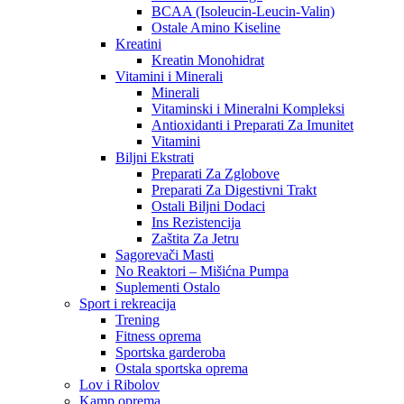
BCAA (Isoleucin-Leucin-Valin)
Ostale Amino Kiseline
Kreatini
Kreatin Monohidrat
Vitamini i Minerali
Minerali
Vitaminski i Mineralni Kompleksi
Antioxidanti i Preparati Za Imunitet
Vitamini
Biljni Ekstrati
Preparati Za Zglobove
Preparati Za Digestivni Trakt
Ostali Biljni Dodaci
Ins Rezistencija
Zaštita Za Jetru
Sagorevači Masti
No Reaktori – Mišićna Pumpa
Suplementi Ostalo
Sport i rekreacija
Trening
Fitness oprema
Sportska garderoba
Ostala sportska oprema
Lov i Ribolov
Kamp oprema