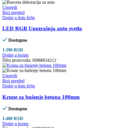
Uporedi
Brzi pregled
Dodaj u listu želja
LED RGB Unutrašnja auto svetla
Dostupno
1.390
RSD
Dodaj u korpu
Šifra proizvoda:
H888834212
Uporedi
Brzi pregled
Dodaj u listu želja
Krune za bušenje betona 100mm
Dostupno
1.400
RSD
Dodaj u korpu