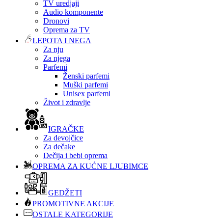
TV uredjaji
Audio komponente
Dronovi
Oprema za TV
LEPOTA I NEGA
Za nju
Za njega
Parfemi
Ženski parfemi
Muški parfemi
Unisex parfemi
Život i zdravlje
IGRAČKE
Za devojčice
Za dečake
Dečija i bebi oprema
OPREMA ZA KUĆNE LJUBIMCE
GEDŽETI
PROMOTIVNE AKCIJE
OSTALE KATEGORIJE