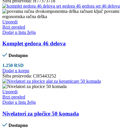
Šifra proizvoda:
H77373718
Uporedi
Brzi pregled
Dodaj u listu želja
Komplet gedora 46 delova
Dostupno
1.250
RSD
Dodaj u korpu
Šifra proizvoda:
CH5443252
Uporedi
Brzi pregled
Dodaj u listu želja
Nivelatori za pločice 50 komada
Dostupno