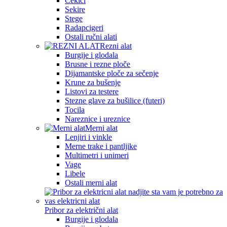
Čekići
Sekire
Stege
Radapcigeri
Ostali ručni alati
Rezni alat
Burgije i glodala
Brusne i rezne ploče
Dijamantske ploče za sečenje
Krune za bušenje
Listovi za testere
Stezne glave za bušilice (futeri)
Tocila
Nareznice i ureznice
Merni alat
Lenjiri i vinkle
Merne trake i pantljike
Multimetri i unimeri
Vage
Libele
Ostali merni alat
Pribor za električni alat
Burgije i glodala