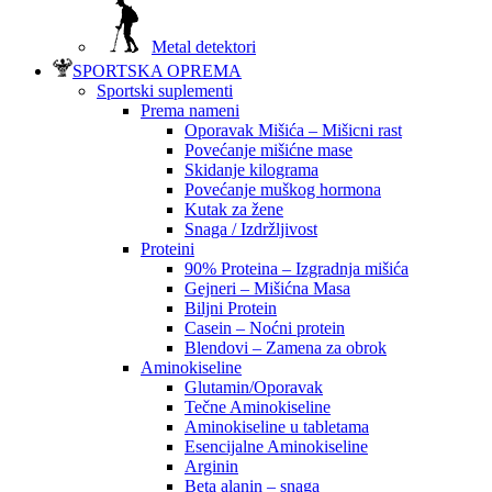
Metal detektori
SPORTSKA OPREMA
Sportski suplementi
Prema nameni
Oporavak Mišića – Mišicni rast
Povećanje mišićne mase
Skidanje kilograma
Povećanje muškog hormona
Kutak za žene
Snaga / Izdržljivost
Proteini
90% Proteina – Izgradnja mišića
Gejneri – Mišićna Masa
Biljni Protein
Casein – Noćni protein
Blendovi – Zamena za obrok
Aminokiseline
Glutamin/Oporavak
Tečne Aminokiseline
Aminokiseline u tabletama
Esencijalne Aminokiseline
Arginin
Beta alanin – snaga