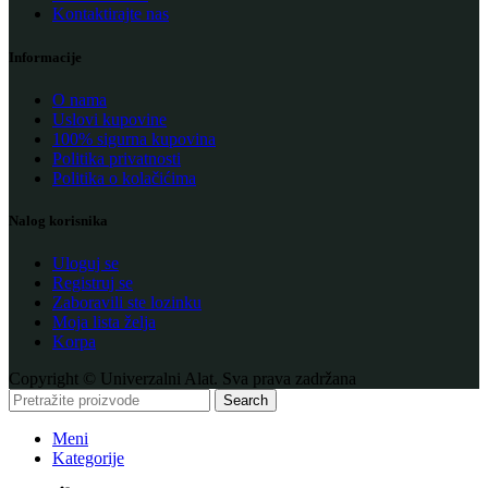
Kontaktirajte nas
Informacije
O nama
Uslovi kupovine
100% sigurna kupovina
Politika privatnosti
Politika o kolačićima
Nalog korisnika
Uloguj se
Registruj se
Zaboravili ste lozinku
Moja lista želja
Korpa
Copyright © Univerzalni Alat. Sva prava zadržana
Search
Meni
Kategorije