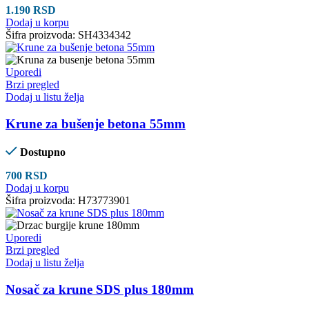
1.190
RSD
Dodaj u korpu
Šifra proizvoda:
SH4334342
Uporedi
Brzi pregled
Dodaj u listu želja
Krune za bušenje betona 55mm
Dostupno
700
RSD
Dodaj u korpu
Šifra proizvoda:
H73773901
Uporedi
Brzi pregled
Dodaj u listu želja
Nosač za krune SDS plus 180mm