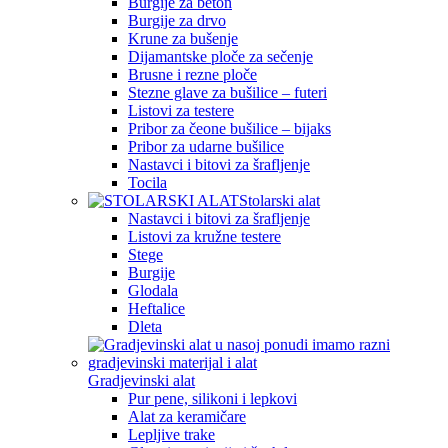
Burgije za beton
Burgije za drvo
Krune za bušenje
Dijamantske ploče za sečenje
Brusne i rezne ploče
Stezne glave za bušilice – futeri
Listovi za testere
Pribor za čeone bušilice – bijaks
Pribor za udarne bušilice
Nastavci i bitovi za šrafljenje
Tocila
Stolarski alat
Nastavci i bitovi za šrafljenje
Listovi za kružne testere
Stege
Burgije
Glodala
Heftalice
Dleta
Gradjevinski alat
Pur pene, silikoni i lepkovi
Alat za keramičare
Lepljive trake