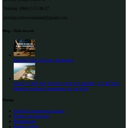
Telefon: (066) 513-38-37
prodaja.univerzalnialat@gmail.com
Blog – Naše novosti
Savršen Alat za Dom i Radionicu
AKO VI JOŠ NE ZNATE GDE NA MORE, U GRČKU!
Hoteli u avgustu i septembru već od 415€
Pitanja
Najčešće postavljena pitanja
Pomoć pri kupovini
Reklamacije
Radno Vreme