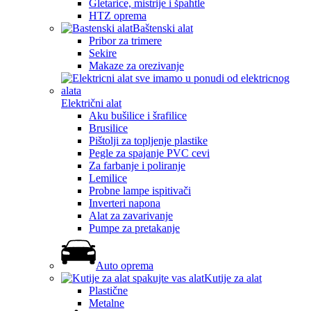
Gletarice, mistrije i špahtle
HTZ oprema
Baštenski alat
Pribor za trimere
Sekire
Makaze za orezivanje
Električni alat
Aku bušilice i šrafilice
Brusilice
Pištolji za topljenje plastike
Pegle za spajanje PVC cevi
Za farbanje i poliranje
Lemilice
Probne lampe ispitivači
Inverteri napona
Alat za zavarivanje
Pumpe za pretakanje
Auto oprema
Kutije za alat
Plastične
Metalne