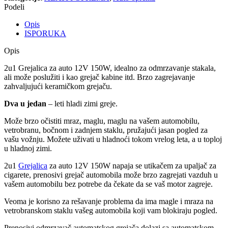
Podeli
Opis
ISPORUKA
Opis
2u1 Grejalica za auto 12V 150W, idealno za odmrzavanje stakala,
ali može poslužiti i kao grejač kabine itd. Brzo zagrejavanje
zahvaljujući keramičkom grejaču.
Dva u jedan
– leti hladi zimi greje.
Može brzo očistiti mraz, maglu, maglu na vašem automobilu,
vetrobranu, bočnom i zadnjem staklu, pružajući jasan pogled za
vašu vožnju. Možete uživati u hladnoći tokom vrelog leta, a u toploj
u hladnoj zimi.
2u1
Grejalica
za auto 12V 150W napaja se utikačem za upaljač za
cigarete, prenosivi grejač automobila može brzo zagrejati vazduh u
vašem automobilu bez potrebe da čekate da se vaš motor zagreje.
Veoma je korisno za rešavanje problema da ima magle i mraza na
vetrobranskom staklu vašeg automobila koji vam blokiraju pogled.
Prenosivi odmrzavač automatskog grejača dolazi sa automatskom