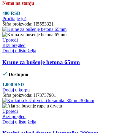
Nema na stanju
400
RSD
Pročitajte još
Šifra proizvoda:
H5553321
Uporedi
Brzi pregled
Dodaj u listu želja
Krune za bušenje betona 65mm
Dostupno
1.000
RSD
Dodaj u korpu
Šifra proizvoda:
H73737901
Uporedi
Brzi pregled
Dodaj u listu želja