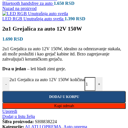
Bluetooth handsfree za auto
1.650
RSD
Nazad na proizvod
LED RGB Unutrašnja auto svetla
1.390
RSD
2u1 Grejalica za auto 12V 150W
1.690
RSD
2u1 Grejalica za auto 12V 150W, idealno za odmrzavanje stakala,
ali može poslužiti i kao grejač kabine itd. Brzo zagrejavanje
zahvaljujući keramičkom grejaču.
Dva u jedan
– leti hladi zimi greje.
2u1 Grejalica za auto 12V 150W količina
-
+
DODAJ U KORPU
Kupi odmah
Uporedi
Dodaj u listu želja
Šifra proizvoda:
SH8838224
Kategorije:
ALATI I OPREMA
,
Auto oprema