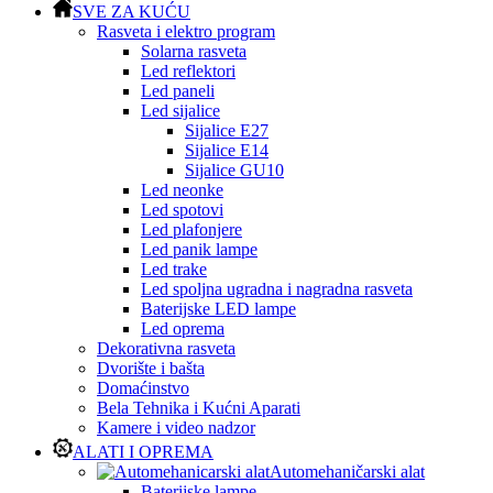
SVE ZA KUĆU
Rasveta i elektro program
Solarna rasveta
Led reflektori
Led paneli
Led sijalice
Sijalice E27
Sijalice E14
Sijalice GU10
Led neonke
Led spotovi
Led plafonjere
Led panik lampe
Led trake
Led spoljna ugradna i nagradna rasveta
Baterijske LED lampe
Led oprema
Dekorativna rasveta
Dvorište i bašta
Domaćinstvo
Bela Tehnika i Kućni Aparati
Kamere i video nadzor
ALATI I OPREMA
Automehaničarski alat
Baterijske lampe