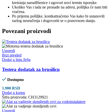
kreiranja narudžbenice i ugovori novi termin isporuke.
Ukoliko Vas i tada ne pronađe na adresi, pošiljka će nam biti
vraćena.
Po prijemu pošiljke, kontkatiraćemo Vas kako bi ustanovili
razlog neuručenja i dogovoriti se o ponovnom slanju.
Povezani proizvodi
Uporedi
Brzi pregled
Dodaj u listu želja
Testera dodatak za brusilicu
Dostupno
1.900
RSD
Dodaj u korpu
Šifra proizvoda:
CH3129921
Uporedi