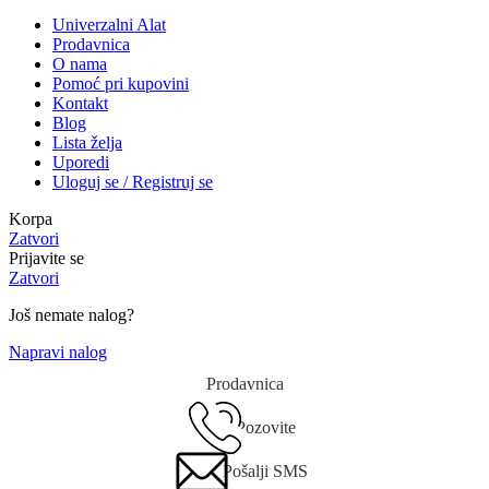
Univerzalni Alat
Prodavnica
O nama
Pomoć pri kupovini
Kontakt
Blog
Lista želja
Uporedi
Uloguj se / Registruj se
Korpa
Zatvori
Prijavite se
Zatvori
Još nemate nalog?
Napravi nalog
Prodavnica
Pozovite
Pošalji SMS