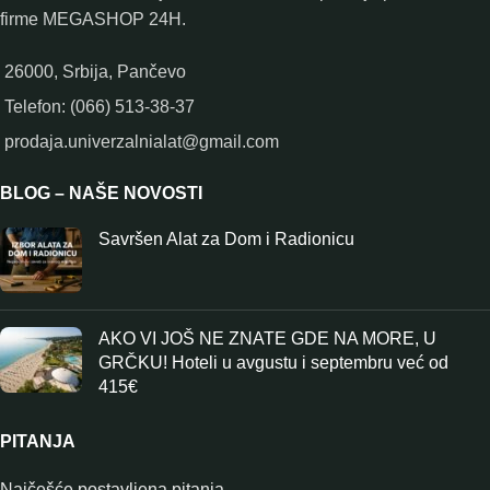
firme MEGASHOP 24H.
26000, Srbija, Pančevo
Telefon: (066) 513-38-37
prodaja.univerzalnialat@gmail.com
BLOG – NAŠE NOVOSTI
Savršen Alat za Dom i Radionicu
AKO VI JOŠ NE ZNATE GDE NA MORE, U
GRČKU! Hoteli u avgustu i septembru već od
415€
PITANJA
Najčešće postavljena pitanja