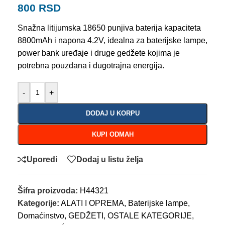
800
RSD
Snažna litijumska 18650 punjiva baterija kapaciteta
8800mAh i napona 4.2V, idealna za baterijske lampe,
power bank uređaje i druge gedžete kojima je
potrebna pouzdana i dugotrajna energija.
-
+
DODAJ U KORPU
KUPI ODMAH
Uporedi
Dodaj u listu želja
Šifra proizvoda:
H44321
Kategorije:
ALATI I OPREMA
,
Baterijske lampe
,
Domaćinstvo
,
GEDŽETI
,
OSTALE KATEGORIJE
,