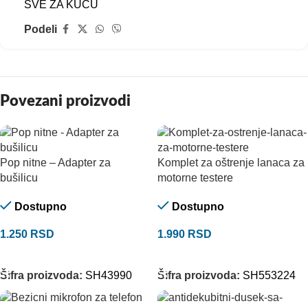
SVE ZA KUĆU
Podeli
Povezani proizvodi
Pop nitne – Adapter za
Komplet za oštrenje lanaca za
bušilicu
motorne testere
Dostupno
Dostupno
1.250
RSD
1.990
RSD
DODAJ U KORPU
DODAJ U KORPU
Šifra proizvoda:
SH43990
Šifra proizvoda:
SH553224