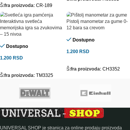
Šifra proizvoda:
CR-189
Interaktivna svetleća
Pistolj manometar za gume 0-
memorijska igra sa zvukovima
12 bara sa crevom
– 15 nivoa
Dostupno
Dostupno
1.200
RSD
1.200
RSD
DODAJ U KORPU
DODAJ U KORPU
Šifra proizvoda:
CH3352
Šifra proizvoda:
TM3325
UNIVERSAL SHOP je stranica za online prodaju proizvoda