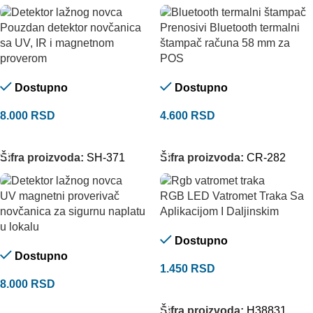
Pouzdan detektor novčanica
Prenosivi Bluetooth termalni
sa UV, IR i magnetnom
štampač računa 58 mm za
proverom
POS
Dostupno
Dostupno
8.000
RSD
4.600
RSD
DODAJ U KORPU
DODAJ U KORPU
Šifra proizvoda:
SH-371
Šifra proizvoda:
CR-282
UV magnetni proverivač
RGB LED Vatromet Traka Sa
novčanica za sigurnu naplatu
Aplikacijom I Daljinskim
u lokalu
Dostupno
Dostupno
1.450
RSD
8.000
RSD
DODAJ U KORPU
DODAJ U KORPU
Šifra proizvoda:
H38831