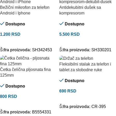
Bežični mikrofon za telefon
Antidekubitni dušek sa
Android i Iphone
kompresorom
Dostupno
Dostupno
1.200
RSD
5.500
RSD
DODAJ U KORPU
DODAJ U KORPU
Šifra proizvoda:
SH342453
Šifra proizvoda:
SH330201
Fleksibilni stalak za telefon i
Četka čelična pljosnata fina
tablet za slobodne ruke
125mm
Dostupno
Dostupno
690
RSD
800
RSD
DODAJ U KORPU
DODAJ U KORPU
Šifra proizvoda:
CR-395
Šifra proizvoda:
B5554331