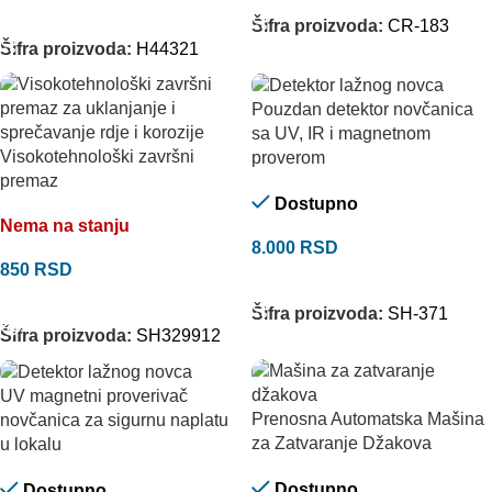
DODAJ U KORPU
Šifra proizvoda:
CR-183
Šifra proizvoda:
H44321
Pouzdan detektor novčanica
sa UV, IR i magnetnom
Visokotehnološki završni
proverom
premaz
Dostupno
Nema na stanju
8.000
RSD
850
RSD
DODAJ U KORPU
PROČITAJTE JOŠ
Šifra proizvoda:
SH-371
Šifra proizvoda:
SH329912
UV magnetni proverivač
Prenosna Automatska Mašina
novčanica za sigurnu naplatu
za Zatvaranje Džakova
u lokalu
Dostupno
Dostupno