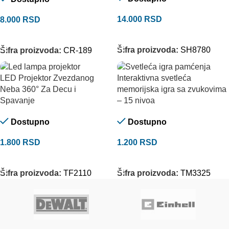
14.000
RSD
8.000
RSD
DODAJ U KORPU
DODAJ U KORPU
Šifra proizvoda:
SH8780
Šifra proizvoda:
CR-189
LED Projektor Zvezdanog
Interaktivna svetleća
Neba 360° Za Decu i
memorijska igra sa zvukovima
Spavanje
– 15 nivoa
Dostupno
Dostupno
1.800
RSD
1.200
RSD
DODAJ U KORPU
DODAJ U KORPU
Šifra proizvoda:
TF2110
Šifra proizvoda:
TM3325