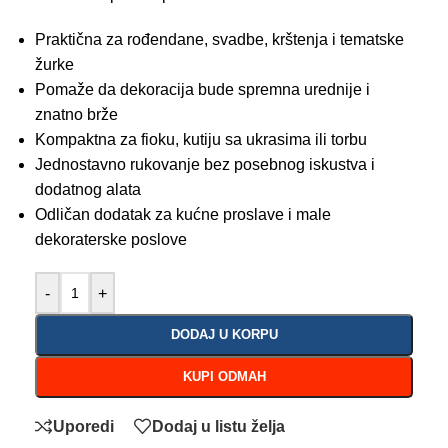
Praktična za rođendane, svadbe, krštenja i tematske
žurke
Pomaže da dekoracija bude spremna urednije i
znatno brže
Kompaktna za fioku, kutiju sa ukrasima ili torbu
Jednostavno rukovanje bez posebnog iskustva i
dodatnog alata
Odličan dodatak za kućne proslave i male
dekoraterske poslove
-
+
DODAJ U KORPU
KUPI ODMAH
Uporedi
Dodaj u listu želja