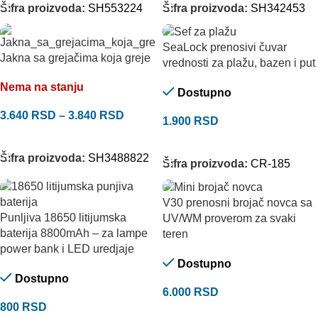
Šifra proizvoda:
SH553224
Šifra proizvoda:
SH342453
SeaLock prenosivi čuvar
Jakna sa grejačima koja greje
vrednosti za plažu, bazen i put
Nema na stanju
Dostupno
3.640
RSD
–
3.840
RSD
1.900
RSD
ODABERITE OPCIJE
DODAJ U KORPU
Šifra proizvoda:
SH3488822
Šifra proizvoda:
CR-185
V30 prenosni brojač novca sa
Punljiva 18650 litijumska
UV/WM proverom za svaki
baterija 8800mAh – za lampe
teren
power bank i LED uredjaje
Dostupno
Dostupno
6.000
RSD
800
RSD
DODAJ U KORPU