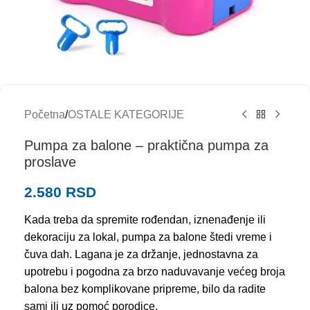
Početna
/
OSTALE KATEGORIJE
Pumpa za balone – praktična pumpa za
proslave
2.580
RSD
Kada treba da spremite rođendan, iznenađenje ili
dekoraciju za lokal, pumpa za balone štedi vreme i
čuva dah. Lagana je za držanje, jednostavna za
upotrebu i pogodna za brzo naduvavanje većeg broja
balona bez komplikovane pripreme, bilo da radite
sami ili uz pomoć porodice.