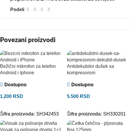
Podeli
Povezani proizvodi
Bežični mikrofon za telefon
Antidekubitni dušek sa
Android i Iphone
kompresorom
Dostupno
Dostupno
1.200
RSD
5.500
RSD
DODAJ U KORPU
DODAJ U KORPU
Šifra proizvoda:
SH342453
Šifra proizvoda:
SH330201
Vosak za poliranje drveta 1+1