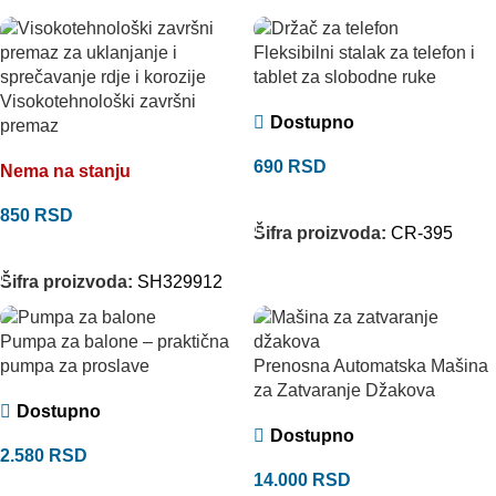
Fleksibilni stalak za telefon i
tablet za slobodne ruke
Visokotehnološki završni
Dostupno
premaz
690
RSD
Nema na stanju
DODAJ U KORPU
850
RSD
Šifra proizvoda:
CR-395
PROČITAJTE JOŠ
Šifra proizvoda:
SH329912
Pumpa za balone – praktična
Prenosna Automatska Mašina
pumpa za proslave
za Zatvaranje Džakova
Dostupno
Dostupno
2.580
RSD
14.000
RSD
DODAJ U KORPU