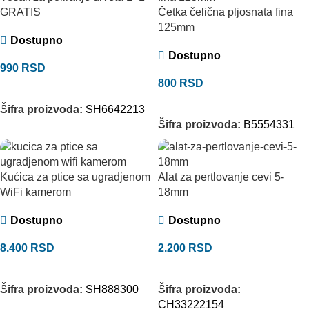
Četka čelična pljosnata fina
GRATIS
125mm
Dostupno
Dostupno
990
RSD
800
RSD
DODAJ U KORPU
DODAJ U KORPU
Šifra proizvoda:
SH6642213
Šifra proizvoda:
B5554331
Kućica za ptice sa ugradjenom
Alat za pertlovanje cevi 5-
WiFi kamerom
18mm
Dostupno
Dostupno
8.400
RSD
2.200
RSD
DODAJ U KORPU
DODAJ U KORPU
Šifra proizvoda:
SH888300
Šifra proizvoda:
CH33222154