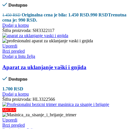
Dostupno
Originalna cena je bila: 1.450 RSD.
990
RSD
Trenutna
1.450
RSD
cena je: 990 RSD.
Dodaj u korpu
Šifra proizvoda:
SH3322117
Uporedi
Brzi pregled
Dodaj u listu želja
Aparat za uklanjanje vaški i gnjida
Dostupno
1.700
RSD
Dodaj u korpu
Šifra proizvoda:
HL3322566
AKCIJA!
Uporedi
Brzi pregled