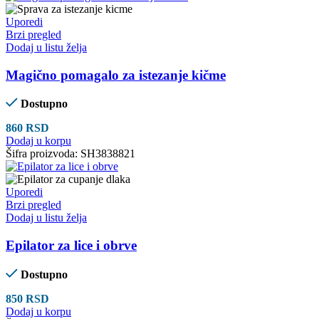
Uporedi
Brzi pregled
Dodaj u listu želja
Magično pomagalo za istezanje kičme
Dostupno
860
RSD
Dodaj u korpu
Šifra proizvoda:
SH3838821
Uporedi
Brzi pregled
Dodaj u listu želja
Epilator za lice i obrve
Dostupno
850
RSD
Dodaj u korpu