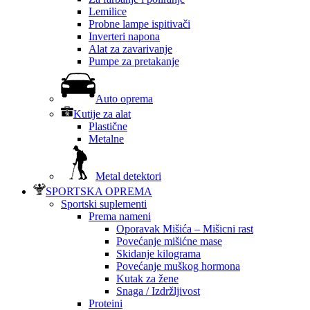
Lemilice
Probne lampe ispitivači
Inverteri napona
Alat za zavarivanje
Pumpe za pretakanje
Auto oprema
Kutije za alat
Plastične
Metalne
Metal detektori
SPORTSKA OPREMA
Sportski suplementi
Prema nameni
Oporavak Mišića – Mišicni rast
Povećanje mišićne mase
Skidanje kilograma
Povećanje muškog hormona
Kutak za žene
Snaga / Izdržljivost
Proteini