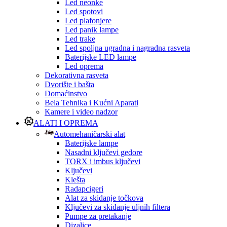
Led neonke
Led spotovi
Led plafonjere
Led panik lampe
Led trake
Led spoljna ugradna i nagradna rasveta
Baterijske LED lampe
Led oprema
Dekorativna rasveta
Dvorište i bašta
Domaćinstvo
Bela Tehnika i Kućni Aparati
Kamere i video nadzor
ALATI I OPREMA
Automehaničarski alat
Baterijske lampe
Nasadni ključevi gedore
TORX i imbus ključevi
Ključevi
Klešta
Radapcigeri
Alat za skidanje točkova
Ključevi za skidanje uljnih filtera
Pumpe za pretakanje
Dizalice