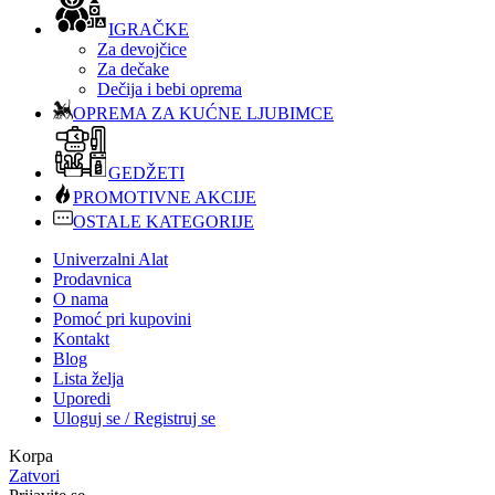
IGRAČKE
Za devojčice
Za dečake
Dečija i bebi oprema
OPREMA ZA KUĆNE LJUBIMCE
GEDŽETI
PROMOTIVNE AKCIJE
OSTALE KATEGORIJE
Univerzalni Alat
Prodavnica
O nama
Pomoć pri kupovini
Kontakt
Blog
Lista želja
Uporedi
Uloguj se / Registruj se
Korpa
Zatvori