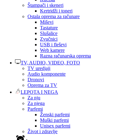
Štampači i skeneri
Kertridži i toneri
Ostala oprema za računare
Miševi
Tastature
Slušalice
Zvučnici
USB i fleševi
Web kamere
Razna računarska oprema
TV, AUDIO, VIDEO, FOTO
TV uredjaji
Audio komponente
Dronovi
Oprema za TV
LEPOTA I NEGA
Za nju
Za njega
Parfemi
Ženski parfemi
Muški parfemi
Unisex parfemi
Život i zdravlje