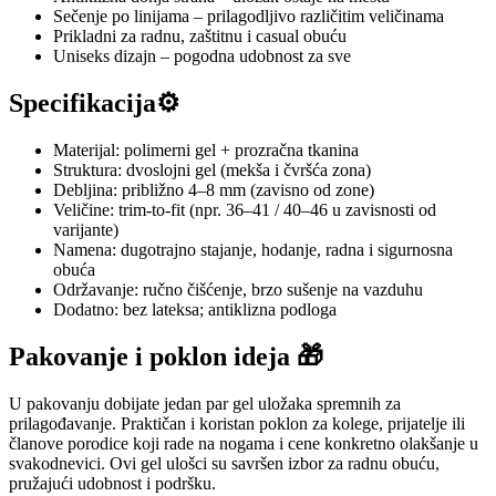
Sečenje po linijama – prilagodljivo različitim veličinama
Prikladni za radnu, zaštitnu i casual obuću
Uniseks dizajn – pogodna udobnost za sve
Specifikacija⚙️
Materijal: polimerni gel + prozračna tkanina
Struktura: dvoslojni gel (mekša i čvršća zona)
Debljina: približno 4–8 mm (zavisno od zone)
Veličine: trim-to-fit (npr. 36–41 / 40–46 u zavisnosti od
varijante)
Namenа: dugotrajno stajanje, hodanje, radna i sigurnosna
obuća
Održavanje: ručno čišćenje, brzo sušenje na vazduhu
Dodatno: bez lateksa; antiklizna podloga
Pakovanje i poklon ideja 🎁
U pakovanju dobijate jedan par gel uložaka spremnih za
prilagođavanje. Praktičan i koristan poklon za kolege, prijatelje ili
članove porodice koji rade na nogama i cene konkretno olakšanje u
svakodnevici. Ovi gel ulošci su savršen izbor za radnu obuću,
pružajući udobnost i podršku.