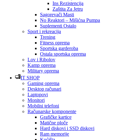
Ins Rezistencija
Zaštita Za Jetru
Sagorevači Masti
No Reaktori – Mišićna Pumpa
Suplementi Ostalo
Sport i rekreacija
Trening
Fitness oprema
Sportska garderoba
Ostala sportska oprema
Lov i Ribolov
Kamp oprema
Military oprema
IT SHOP
Gaming oprema
Desktop računari
Laptopovi
Monitori
Mobilni telefoni
Računarske komponente
Grafičke kartice
Matične ploče
Hard diskovi i SSD diskovi
Ram memorije
Kućišta