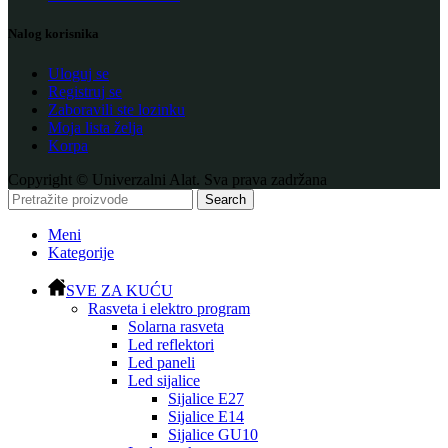
Nalog korisnika
Uloguj se
Registruj se
Zaboravili ste lozinku
Moja lista želja
Korpa
Copyright © Univerzalni Alat. Sva prava zadržana
Search
Meni
Kategorije
SVE ZA KUĆU
Rasveta i elektro program
Solarna rasveta
Led reflektori
Led paneli
Led sijalice
Sijalice E27
Sijalice E14
Sijalice GU10