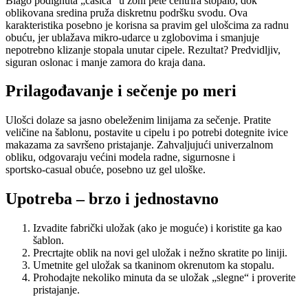
Blago podignuta „čašica“ u zoni pete centrirа stopalo, dok
oblikovana sredina pruža diskretnu podršku svodu. Ova
karakteristika posebno je korisna sa pravim gel ulošcima za radnu
obuću, jer ublažava mikro-udarce u zglobovima i smanjuje
nepotrebno klizanje stopala unutar cipele. Rezultat? Predvidljiv,
siguran oslonac i manje zamora do kraja dana.
Prilagođavanje i sečenje po meri
Ulošci dolaze sa jasno obeleženim linijama za sečenje. Pratite
veličine na šablonu, postavite u cipelu i po potrebi dotegnite ivice
makazama za savršeno pristajanje. Zahvaljujući univerzalnom
obliku, odgovaraju većini modela radne, sigurnosne i
sportsko‑casual obuće, posebno uz gel uloške.
Upotreba – brzo i jednostavno
Izvadite fabrički uložak (ako je moguće) i koristite ga kao
šablon.
Precrtajte oblik na novi gel uložak i nežno skratite po liniji.
Umetnite gel uložak sa tkaninom okrenutom ka stopalu.
Prohodajte nekoliko minuta da se uložak „slegne“ i proverite
pristajanje.