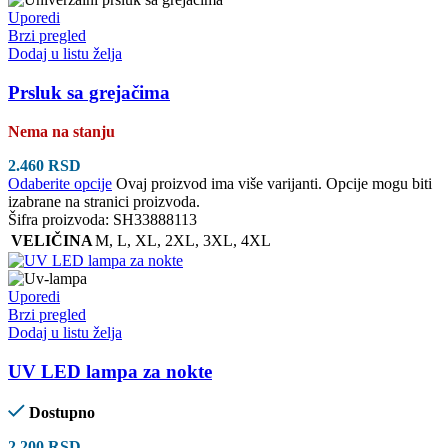
Uporedi
Brzi pregled
Dodaj u listu želja
Prsluk sa grejačima
Nema na stanju
2.460
RSD
Odaberite opcije
Ovaj proizvod ima više varijanti. Opcije mogu biti
izabrane na stranici proizvoda.
Šifra proizvoda:
SH33888113
VELIČINA
M
,
L
,
XL
,
2XL
,
3XL
,
4XL
Uporedi
Brzi pregled
Dodaj u listu želja
UV LED lampa za nokte
Dostupno
2.200
RSD