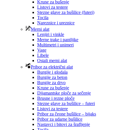
Krune za bušenje
Listovi za testere
Stezne glave za bušilice (futeri)
Tocila
Nareznice i ureznice
Merni alat
Lenjiri i vinkle
Merne trake i pantljike
Multimetri i unimeri
Vage
Libele
Ostali merni alat
Pribor za električni alat
Burgije i glodala
Burgije za beton
Burgije za drvo
Krune za bušenje
Dijamantske ploče za sečenje
Brusne i rezne ploče
Stezne glave za bušilice – futeri
Listovi za testere
Pribor za čeone bušilice – bijaks
Pribor za udarne bušilice
Nastavci i bitovi za šrafljenje
Tocila