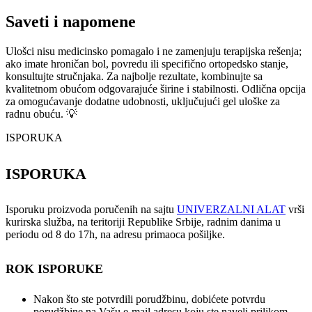
Saveti i napomene
Ulošci nisu medicinsko pomagalo i ne zamenjuju terapijska rešenja;
ako imate hroničan bol, povredu ili specifično ortopedsko stanje,
konsultujte stručnjaka. Za najbolje rezultate, kombinujte sa
kvalitetnom obućom odgovarajuće širine i stabilnosti. Odlična opcija
za omogućavanje dodatne udobnosti, uključujući gel uloške za
radnu obuću. 💡
ISPORUKA
ISPORUKA
Isporuku proizvoda poručenih na sajtu
UNIVERZALNI ALAT
vrši
kurirska služba, na teritoriji Republike Srbije, radnim danima u
periodu od 8 do 17h, na adresu primaoca pošiljke.
ROK ISPORUKE
Nakon što ste potvrdili porudžbinu, dobićete potvrdu
porudžbine na Vašu e-mail adresu koju ste naveli prilikom