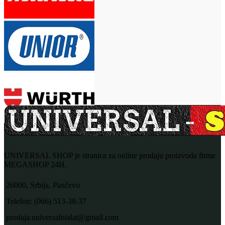
UNIVERSAL SHOP je stranica za online prodaju proizvoda firme
MEGASHOP 24H.
26000, Srbija, Pančevo
Telefon: (066) 513-38-37
prodaja.univerzalnialat@gmail.com