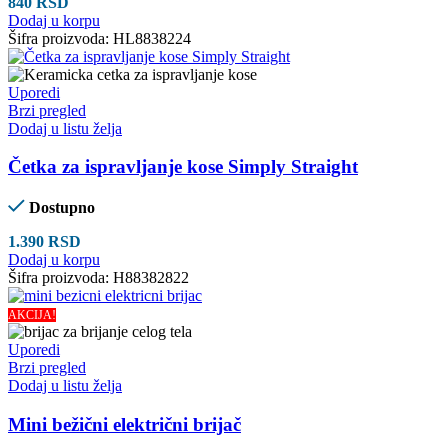
840
RSD
Dodaj u korpu
Šifra proizvoda:
HL8838224
Uporedi
Brzi pregled
Dodaj u listu želja
Četka za ispravljanje kose Simply Straight
Dostupno
1.390
RSD
Dodaj u korpu
Šifra proizvoda:
H88382822
AKCIJA!
Uporedi
Brzi pregled
Dodaj u listu želja
Mini bežični električni brijač