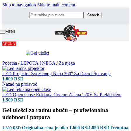
Skip to navigation
Skip to main content
Search
MENI
AKCIJA!
Početna
/
LEPOTA I NEGA
/
Za njega
LED Projektor Zvezdanog Neba 360° Za Decu i Spavanje
1.800
RSD
Nazad na proizvod
LED Open Close Reklama Crveno Zelena 220V Sa Prekidačem
1.500
RSD
Gel ulošci za radnu obuću – profesionalna
udobnost i potpora
Originalna cena je bila: 1.600 RSD.
850
RSD
Trenutna
1.600
RSD