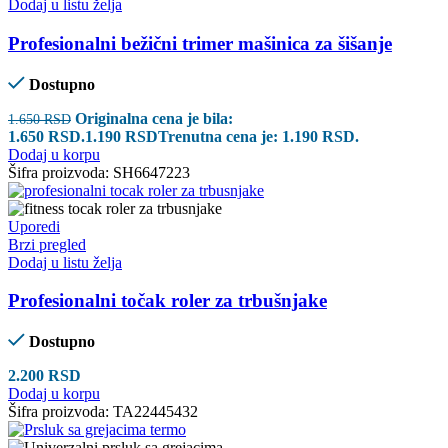
Dodaj u listu želja
Profesionalni bežični trimer mašinica za šišanje
Dostupno
Originalna cena je bila:
1.650
RSD
1.650 RSD.
1.190
RSD
Trenutna cena je: 1.190 RSD.
Dodaj u korpu
Šifra proizvoda:
SH6647223
Uporedi
Brzi pregled
Dodaj u listu želja
Profesionalni točak roler za trbušnjake
Dostupno
2.200
RSD
Dodaj u korpu
Šifra proizvoda:
TA22445432