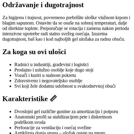
Održavanje i dugotrajnost
Za higijenu i trajnost, povremeno prebrišite uloške vlažnom krpom i
blagim sapunom. Ostavite da se osuše na sobnoj temperaturi, dalje
od direktne toplote. Preporučuje se rotacija i zamena nakon perioda
intenzivne upotrebe radi stalno svežeg osećaja. Izuzetna
dugotrajnost, baš kao i kod najboljih gel uložaka za radnu obuću.
Za koga su ovi ulošci
Radnici u industriji, građevini i logistici
Prodajno i uslužno osoblje koje dugo stoji
Vozači i kuriri u stalnom pokretu
Zdravstveno i negovateljsko osoblje
Svi koji žele dodatnu udobnost u svakodnevnoj obući
Karakteristike 📏
Dvoslojni gel različite gustine za amortizaciju i potporu
Anatomski profil sa stabilizacijom pete i diskretnom
podrškom svoda
Perforacije za ventilaciju i osećaj svežine
Antiklizna donja strana – uložak ostaje na mestu