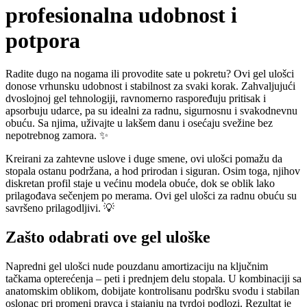
profesionalna udobnost i
potpora
Radite dugo na nogama ili provodite sate u pokretu? Ovi gel ulošci
donose vrhunsku udobnost i stabilnost za svaki korak. Zahvaljujući
dvoslojnoj gel tehnologiji, ravnomerno raspoređuju pritisak i
apsorbuju udarce, pa su idealni za radnu, sigurnosnu i svakodnevnu
obuću. Sa njima, uživajte u lakšem danu i osećaju svežine bez
nepotrebnog zamora. ✨
Kreirani za zahtevne uslove i duge smene, ovi ulošci pomažu da
stopala ostanu podržana, a hod prirodan i siguran. Osim toga, njihov
diskretan profil staje u većinu modela obuće, dok se oblik lako
prilagođava sečenjem po merama. Ovi gel ulošci za radnu obuću su
savršeno prilagodljivi. 💡
Zašto odabrati ove gel uloške
Napredni gel ulošci nude pouzdanu amortizaciju na ključnim
tačkama opterećenja – peti i prednjem delu stopala. U kombinaciji sa
anatomskim oblikom, dobijate kontrolisanu podršku svodu i stabilan
oslonac pri promeni pravca i stajanju na tvrdoj podlozi. Rezultat je