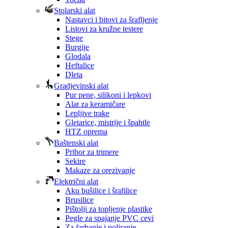
Stolarski alat
Nastavci i bitovi za šrafljenje
Listovi za kružne testere
Stege
Burgije
Glodala
Heftalice
Dleta
Gradjevinski alat
Pur pene, silikoni i lepkovi
Alat za keramičare
Lepljive trake
Gletarice, mistrije i špahtle
HTZ oprema
Baštenski alat
Pribor za trimere
Sekire
Makaze za orezivanje
Električni alat
Aku bušilice i šrafilice
Brusilice
Pištolji za topljenje plastike
Pegle za spajanje PVC cevi
Za farbanje i poliranje