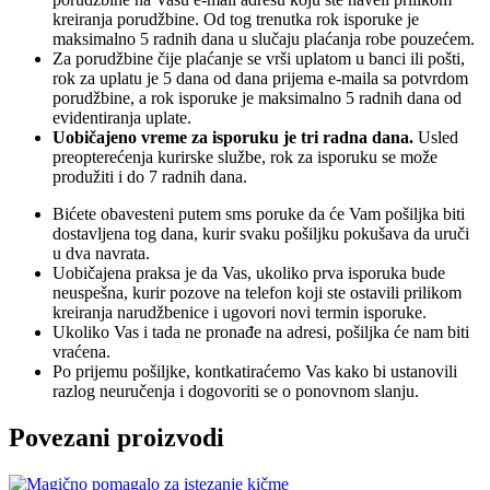
kreiranja porudžbine. Od tog trenutka rok isporuke je
maksimalno 5 radnih dana u slučaju plaćanja robe pouzećem.
Za porudžbine čije plaćanje se vrši uplatom u banci ili pošti,
rok za uplatu je 5 dana od dana prijema e-maila sa potvrdom
porudžbine, a rok isporuke je maksimalno 5 radnih dana od
evidentiranja uplate.
Uobičajeno vreme za isporuku je tri radna dana.
Usled
preopterećenja kurirske službe, rok za isporuku se može
produžiti i do 7 radnih dana.
Bićete obavesteni putem sms poruke da će Vam pošiljka biti
dostavljena tog dana, kurir svaku pošiljku pokušava da uruči
u dva navrata.
Uobičajena praksa je da Vas, ukoliko prva isporuka bude
neuspešna, kurir pozove na telefon koji ste ostavili prilikom
kreiranja narudžbenice i ugovori novi termin isporuke.
Ukoliko Vas i tada ne pronađe na adresi, pošiljka će nam biti
vraćena.
Po prijemu pošiljke, kontkatiraćemo Vas kako bi ustanovili
razlog neuručenja i dogovoriti se o ponovnom slanju.
Povezani proizvodi