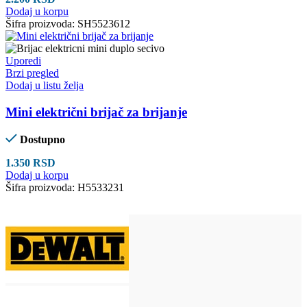
Dodaj u korpu
Šifra proizvoda:
SH5523612
Uporedi
Brzi pregled
Dodaj u listu želja
Mini električni brijač za brijanje
Dostupno
1.350
RSD
Dodaj u korpu
Šifra proizvoda:
H5533231