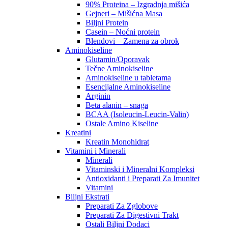
90% Proteina – Izgradnja mišića
Gejneri – Mišićna Masa
Biljni Protein
Casein – Noćni protein
Blendovi – Zamena za obrok
Aminokiseline
Glutamin/Oporavak
Tečne Aminokiseline
Aminokiseline u tabletama
Esencijalne Aminokiseline
Arginin
Beta alanin – snaga
BCAA (Isoleucin-Leucin-Valin)
Ostale Amino Kiseline
Kreatini
Kreatin Monohidrat
Vitamini i Minerali
Minerali
Vitaminski i Mineralni Kompleksi
Antioxidanti i Preparati Za Imunitet
Vitamini
Biljni Ekstrati
Preparati Za Zglobove
Preparati Za Digestivni Trakt
Ostali Biljni Dodaci