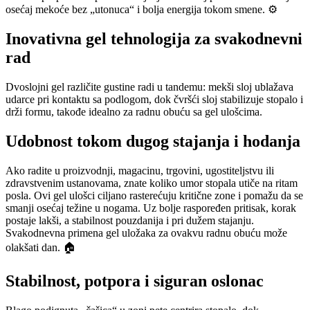
osećaj mekoće bez „utonuca“ i bolja energija tokom smene. ⚙️
Inovativna gel tehnologija za svakodnevni
rad
Dvoslojni gel različite gustine radi u tandemu: mekši sloj ublažava
udarce pri kontaktu sa podlogom, dok čvršći sloj stabilizuje stopalo i
drži formu, takođe idealno za radnu obuću sa gel ulošcima.
Udobnost tokom dugog stajanja i hodanja
Ako radite u proizvodnji, magacinu, trgovini, ugostiteljstvu ili
zdravstvenim ustanovama, znate koliko umor stopala utiče na ritam
posla. Ovi gel ulošci ciljano rasterećuju kritične zone i pomažu da se
smanji osećaj težine u nogama. Uz bolje raspoređen pritisak, korak
postaje lakši, a stabilnost pouzdanija i pri dužem stajanju.
Svakodnevna primena gel uložaka za ovakvu radnu obuću može
olakšati dan. 🏠
Stabilnost, potpora i siguran oslonac