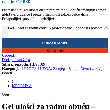
cena je: 850 RSD.
Profesionalni gel ulošci dizajnirani za radnu obuću smanjuju zamor,
ublažavaju udarce i pružaju stabilnost tokom celog dana.
Prilagodljivi, prozračni i izdržljivi.
Gel ulošci za radnu obuću - profesionalna udobnost i potpora koli
-
DODAJ U KORPU
Kupi odmah
Uporedi
Dodaj u listu želja
Šifra proizvoda:
HL98389
Kategorije:
LEPOTA I NEGA
,
Za njega
,
Za nju
,
Život i zdravlje
Podeli
Opis
ISPORUKA
Opis
Gel ulošci za radnu obuću –