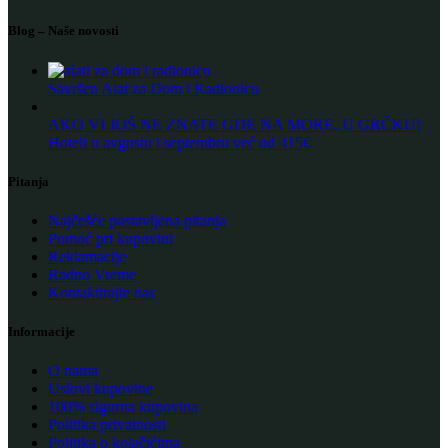
Blog – Naše novosti
Savršen Alat za Dom i Radionicu
AKO VI JOŠ NE ZNATE GDE NA MORE, U GRČKU!
Hoteli u avgustu i septembru već od 415€
Pitanja
Najčešće postavljena pitanja
Pomoć pri kupovini
Reklamacije
Radno Vreme
Kontaktirajte nas
Informacije
O nama
Uslovi kupovine
100% sigurna kupovina
Politika privatnosti
Politika o kolačićima