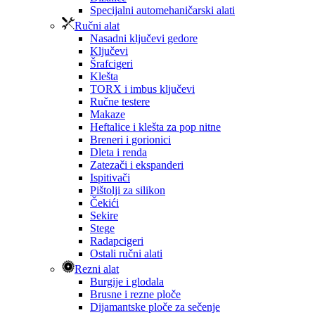
Specijalni automehaničarski alati
Ručni alat
Nasadni ključevi gedore
Ključevi
Šrafcigeri
Klešta
TORX i imbus ključevi
Ručne testere
Makaze
Heftalice i klešta za pop nitne
Breneri i gorionici
Dleta i renda
Zatezači i ekspanderi
Ispitivači
Pištolji za silikon
Čekići
Sekire
Stege
Radapcigeri
Ostali ručni alati
Rezni alat
Burgije i glodala
Brusne i rezne ploče
Dijamantske ploče za sečenje