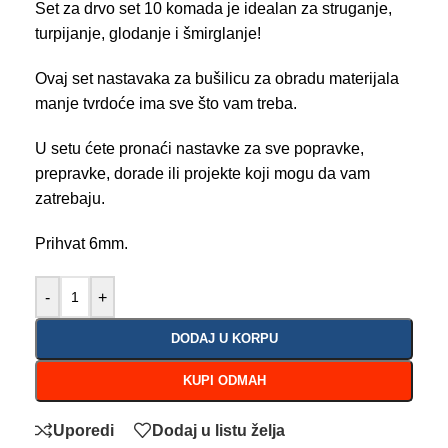
Set za drvo set 10 komada je idealan za struganje,
turpijanje, glodanje i šmirglanje!
Ovaj set nastavaka za bušilicu za obradu materijala
manje tvrdoće ima sve što vam treba.
U setu ćete pronaći nastavke za sve popravke,
prepravke, dorade ili projekte koji mogu da vam
zatrebaju.
Prihvat 6mm.
-
+
DODAJ U KORPU
KUPI ODMAH
Uporedi
Dodaj u listu želja