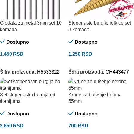
Glodala za metal 3mm set 10
Stepenaste burgije jelkice set
komada
3 komada
Dostupno
Dostupno
1.450
RSD
1.250
RSD
DODAJ U KORPU
DODAJ U KORPU
Šifra proizvoda:
H5533322
Šifra proizvoda:
CH443477
Set stepenastih burgija od
Krune za bušenje betona
titanijuma
55mm
Dostupno
Dostupno
2.650
RSD
700
RSD