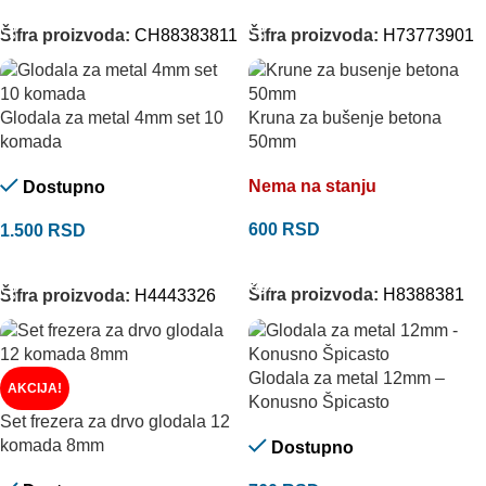
DODAJ U KORPU
DODAJ U KORPU
Šifra proizvoda:
CH88383811
Šifra proizvoda:
H73773901
Glodala za metal 4mm set 10
Kruna za bušenje betona
komada
50mm
Nema na stanju
Dostupno
600
RSD
1.500
RSD
PROČITAJTE JOŠ
DODAJ U KORPU
Šifra proizvoda:
H8388381
Šifra proizvoda:
H4443326
Glodala za metal 12mm –
AKCIJA!
Konusno Špicasto
Set frezera za drvo glodala 12
komada 8mm
Dostupno