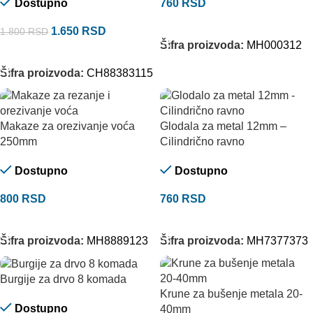
Dostupno
760
RSD
DODAJ U KORPU
1.650
RSD
1.800
RSD
Šifra proizvoda:
MH000312
DODAJ U KORPU
Šifra proizvoda:
CH88383115
Makaze za orezivanje voća
Glodala za metal 12mm –
250mm
Cilindrično ravno
Dostupno
Dostupno
800
RSD
760
RSD
DODAJ U KORPU
DODAJ U KORPU
Šifra proizvoda:
MH8889123
Šifra proizvoda:
MH7377373
Burgije za drvo 8 komada
Krune za bušenje metala 20-
Dostupno
40mm