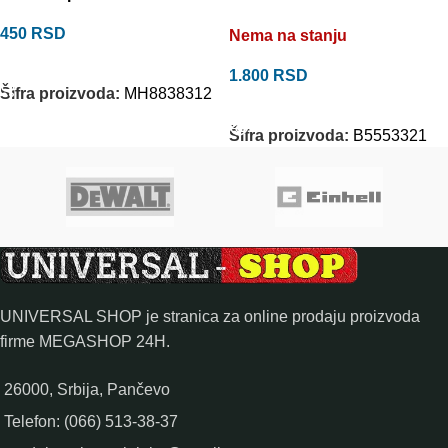
450
RSD
Nema na stanju
DODAJ U KORPU
1.800
RSD
Šifra proizvoda:
MH8838312
PROČITAJTE JOŠ
Šifra proizvoda:
B5553321
UNIVERSAL SHOP je stranica za online prodaju proizvoda
firme MEGASHOP 24H.
26000, Srbija, Pančevo
Telefon: (066) 513-38-37