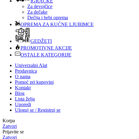
IGRAČKE
Za devojčice
Za dečake
Dečija i bebi oprema
OPREMA ZA KUĆNE LJUBIMCE
GEDŽETI
PROMOTIVNE AKCIJE
OSTALE KATEGORIJE
Univerzalni Alat
Prodavnica
O nama
Pomoć pri kupovini
Kontakt
Blog
Lista želja
Uporedi
Uloguj se / Registruj se
Korpa
Zatvori
Prijavite se
Zatvori