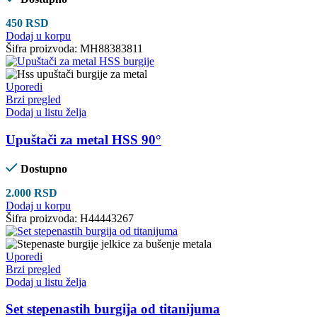
450
RSD
Dodaj u korpu
Šifra proizvoda:
MH88383811
Uporedi
Brzi pregled
Dodaj u listu želja
Upuštači za metal HSS 90°
Dostupno
2.000
RSD
Dodaj u korpu
Šifra proizvoda:
H44443267
Uporedi
Brzi pregled
Dodaj u listu želja
Set stepenastih burgija od titanijuma