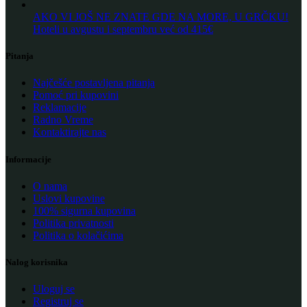
AKO VI JOŠ NE ZNATE GDE NA MORE, U GRČKU!
Hoteli u avgustu i septembru već od 415€
Pitanja
Najčešće postavljena pitanja
Pomoć pri kupovini
Reklamacije
Radno Vreme
Kontaktirajte nas
Informacije
O nama
Uslovi kupovine
100% sigurna kupovina
Politika privatnosti
Politika o kolačićima
Nalog korisnika
Uloguj se
Registruj se