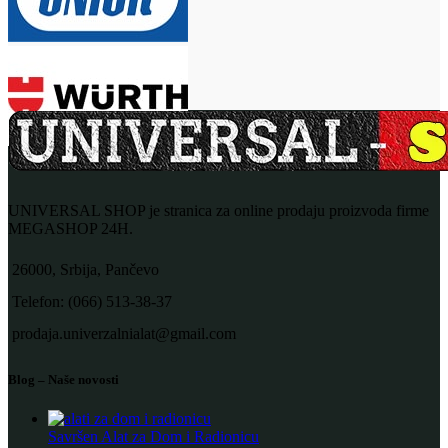
UNIVERSAL SHOP je stranica za online prodaju proizvoda firme
MEGASHOP 24H.
26000, Srbija, Pančevo
Telefon: (066) 513-38-37
prodaja.univerzalnialat@gmail.com
Blog – Naše novosti
Savršen Alat za Dom i Radionicu