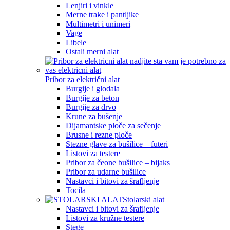
Lenjiri i vinkle
Merne trake i pantljike
Multimetri i unimeri
Vage
Libele
Ostali merni alat
Pribor za električni alat
Burgije i glodala
Burgije za beton
Burgije za drvo
Krune za bušenje
Dijamantske ploče za sečenje
Brusne i rezne ploče
Stezne glave za bušilice – futeri
Listovi za testere
Pribor za čeone bušilice – bijaks
Pribor za udarne bušilice
Nastavci i bitovi za šrafljenje
Tocila
Stolarski alat
Nastavci i bitovi za šrafljenje
Listovi za kružne testere
Stege