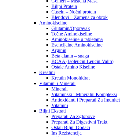
Gejneri – Mišićna Masa
Biljni Protein
Casein – Noćni protein
Blendovi – Zamena za obrok
Aminokiseline
Glutamin/Oporavak
Tečne Aminokiseline
Aminokiseline u tabletama
Esencijalne Aminokiseline
Arginin
Beta alanin – snaga
BCAA (Isoleucin-Leucin-Valin)
Ostale Amino Kiseline
Kreatini
Kreatin Monohidrat
Vitamini i Minerali
Minerali
Vitaminski i Mineralni Kompleksi
Antioxidanti i Preparati Za Imunitet
Vitamini
Biljni Ekstrati
Preparati Za Zglobove
Preparati Za Digestivni Trakt
Ostali Biljni Dodaci
Ins Rezistencija