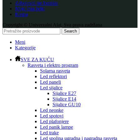
Zaboravili ste lozinku
Moja lista želja
Korpa
Copyright © Univerzalni Alat. Sva prava zadržana
Search
Meni
Kategorije
SVE ZA KUĆU
Rasveta i elektro program
Solarna rasveta
Led reflektori
Led paneli
Led sijalice
Sijalice E27
Sijalice E14
Sijalice GU10
Led neonke
Led spotovi
Led plafonjere
Led panik lampe
Led trake
Led spoljna ugradna i nagradna rasveta