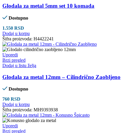
Glodala za metal 5mm set 10 komada
Dostupno
1.550
RSD
Dodaj u korpu
Šifra proizvoda:
H4422241
Uporedi
Brzi pregled
Dodaj u listu želja
Glodala za metal 12mm – Cilindrično Zaobljeno
Dostupno
760
RSD
Dodaj u korpu
Šifra proizvoda:
MH9393938
Uporedi
Brzi pregled