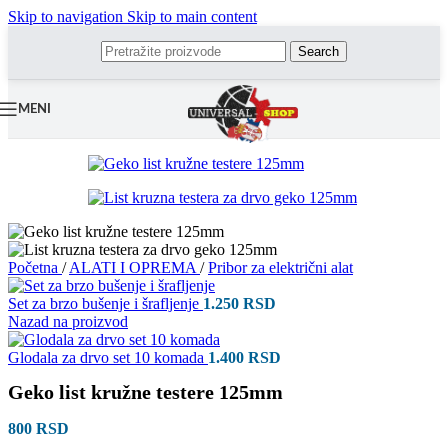
Skip to navigation
Skip to main content
Search
MENI
Početna
/
ALATI I OPREMA
/
Pribor za električni alat
Set za brzo bušenje i šrafljenje
1.250
RSD
Nazad na proizvod
Glodala za drvo set 10 komada
1.400
RSD
Geko list kružne testere 125mm
800
RSD