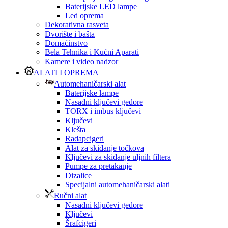
Baterijske LED lampe
Led oprema
Dekorativna rasveta
Dvorište i bašta
Domaćinstvo
Bela Tehnika i Kućni Aparati
Kamere i video nadzor
ALATI I OPREMA
Automehaničarski alat
Baterijske lampe
Nasadni ključevi gedore
TORX i imbus ključevi
Ključevi
Klešta
Radapcigeri
Alat za skidanje točkova
Ključevi za skidanje uljnih filtera
Pumpe za pretakanje
Dizalice
Specijalni automehaničarski alati
Ručni alat
Nasadni ključevi gedore
Ključevi
Šrafcigeri