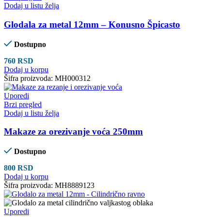
Dodaj u listu želja
Glodala za metal 12mm – Konusno Špicasto
Dostupno
760
RSD
Dodaj u korpu
Šifra proizvoda:
MH000312
Uporedi
Brzi pregled
Dodaj u listu želja
Makaze za orezivanje voća 250mm
Dostupno
800
RSD
Dodaj u korpu
Šifra proizvoda:
MH8889123
Uporedi