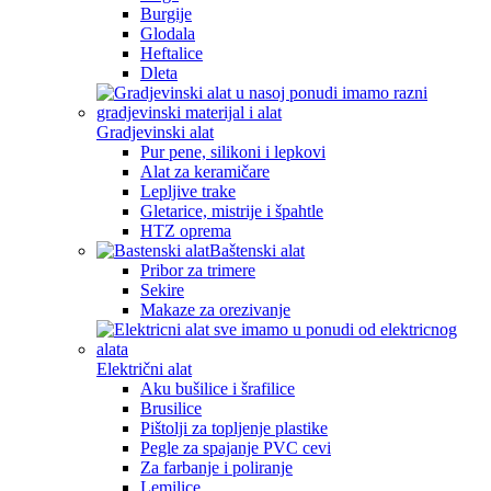
Burgije
Glodala
Heftalice
Dleta
Gradjevinski alat
Pur pene, silikoni i lepkovi
Alat za keramičare
Lepljive trake
Gletarice, mistrije i špahtle
HTZ oprema
Baštenski alat
Pribor za trimere
Sekire
Makaze za orezivanje
Električni alat
Aku bušilice i šrafilice
Brusilice
Pištolji za topljenje plastike
Pegle za spajanje PVC cevi
Za farbanje i poliranje
Lemilice