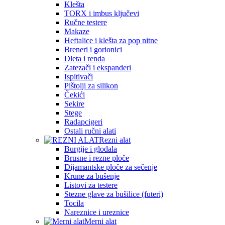
Klešta
TORX i imbus ključevi
Ručne testere
Makaze
Heftalice i klešta za pop nitne
Breneri i gorionici
Dleta i renda
Zatezači i ekspanderi
Ispitivači
Pištolji za silikon
Čekići
Sekire
Stege
Radapcigeri
Ostali ručni alati
Rezni alat
Burgije i glodala
Brusne i rezne ploče
Dijamantske ploče za sečenje
Krune za bušenje
Listovi za testere
Stezne glave za bušilice (futeri)
Tocila
Nareznice i ureznice
Merni alat