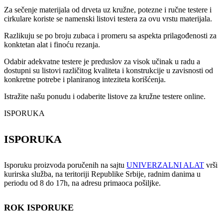
Za sečenje materijala od drveta uz kružne, potezne i ručne testere i
cirkulare koriste se namenski listovi testera za ovu vrstu materijala.
Razlikuju se po broju zubaca i promeru sa aspekta prilagođenosti za
konktetan alat i finoću rezanja.
Odabir adekvatne testere je preduslov za visok učinak u radu a
dostupni su listovi različitog kvaliteta i konstrukcije u zavisnosti od
konkretne potrebe i planiranog inteziteta korišćenja.
Istražite našu ponudu i odaberite listove za kružne testere online.
ISPORUKA
ISPORUKA
Isporuku proizvoda poručenih na sajtu
UNIVERZALNI ALAT
vrši
kurirska služba, na teritoriji Republike Srbije, radnim danima u
periodu od 8 do 17h, na adresu primaoca pošiljke.
ROK ISPORUKE