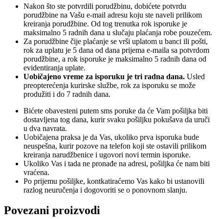
Nakon što ste potvrdili porudžbinu, dobićete potvrdu
porudžbine na Vašu e-mail adresu koju ste naveli prilikom
kreiranja porudžbine. Od tog trenutka rok isporuke je
maksimalno 5 radnih dana u slučaju plaćanja robe pouzećem.
Za porudžbine čije plaćanje se vrši uplatom u banci ili pošti,
rok za uplatu je 5 dana od dana prijema e-maila sa potvrdom
porudžbine, a rok isporuke je maksimalno 5 radnih dana od
evidentiranja uplate.
Uobičajeno vreme za isporuku je tri radna dana.
Usled
preopterećenja kurirske službe, rok za isporuku se može
produžiti i do 7 radnih dana.
Bićete obavesteni putem sms poruke da će Vam pošiljka biti
dostavljena tog dana, kurir svaku pošiljku pokušava da uruči
u dva navrata.
Uobičajena praksa je da Vas, ukoliko prva isporuka bude
neuspešna, kurir pozove na telefon koji ste ostavili prilikom
kreiranja narudžbenice i ugovori novi termin isporuke.
Ukoliko Vas i tada ne pronađe na adresi, pošiljka će nam biti
vraćena.
Po prijemu pošiljke, kontkatiraćemo Vas kako bi ustanovili
razlog neuručenja i dogovoriti se o ponovnom slanju.
Povezani proizvodi