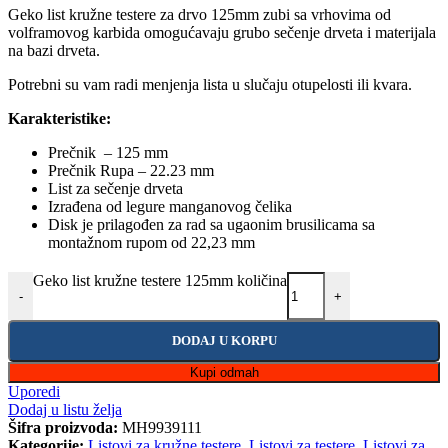
Geko list kružne testere za drvo 125mm zubi sa vrhovima od
volframovog karbida omogućavaju grubo sečenje drveta i materijala
na bazi drveta.
Potrebni su vam radi menjenja lista u slučaju otupelosti ili kvara.
Karakteristike:
Prečnik – 125 mm
Prečnik Rupa – 22.23 mm
List za sečenje drveta
Izrađena od legure manganovog čelika
Disk je prilagođen za rad sa ugaonim brusilicama sa
montažnom rupom od 22,23 mm
Geko list kružne testere 125mm količina
-
+
DODAJ U KORPU
Kupi odmah
Uporedi
Dodaj u listu želja
Šifra proizvoda:
MH9939111
Kategorije:
Listovi za kružne testere
,
Listovi za testere
,
Listovi za