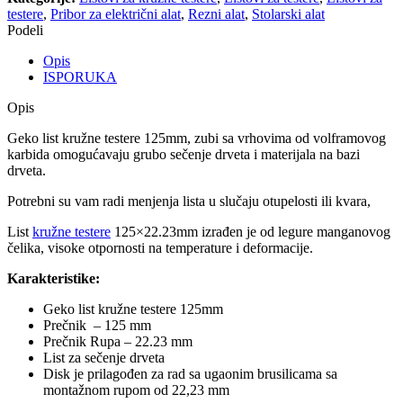
testere
,
Pribor za električni alat
,
Rezni alat
,
Stolarski alat
Podeli
Opis
ISPORUKA
Opis
Geko list kružne testere 125mm, zubi sa vrhovima od volframovog
karbida omogućavaju grubo sečenje drveta i materijala na bazi
drveta.
Potrebni su vam radi menjenja lista u slučaju otupelosti ili kvara,
List
kružne testere
125×22.23mm izrađen je od legure manganovog
čelika, visoke otpornosti na temperature i deformacije.
Karakteristike:
Geko list kružne testere 125mm
Prečnik – 125 mm
Prečnik Rupa – 22.23 mm
List za sečenje drveta
Disk je prilagođen za rad sa ugaonim brusilicama sa
montažnom rupom od 22,23 mm