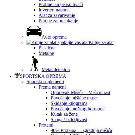
Probne lampe ispitivači
Inverteri napona
Alat za zavarivanje
Pumpe za pretakanje
Auto oprema
Kutije za alat
Plastične
Metalne
Metal detektori
SPORTSKA OPREMA
Sportski suplementi
Prema nameni
Oporavak Mišića – Mišicni rast
Povećanje mišićne mase
Skidanje kilograma
Povećanje muškog hormona
Kutak za žene
Snaga / Izdržljivost
Proteini
90% Proteina – Izgradnja mišića