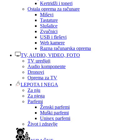
Kertridži i toneri
Ostala oprema za računare
Miševi
Tastature
Slušalice
Zvučnici
USB i fleševi
Web kamere
Razna računarska oprema
TV, AUDIO, VIDEO, FOTO
TV uredjaji
Audio komponente
Dronovi
Oprema za TV
LEPOTA I NEGA
Za nju
Za njega
Parfemi
Ženski parfemi
Muški parfemi
Unisex parfemi
Život i zdravlje