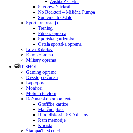
Zaštita Za Jetru
Sagorevači Masti
No Reaktori – Mišićna Pumpa
Suplementi Ostalo
Sport i rekreacija
Trening
Fitness oprema
Sportska garderoba
Ostala sportska oprema
Lov i Ribolov
Kamp oprema
Military oprema
IT SHOP
Gaming oprema
Desktop računari
Laptopovi
Monitori
Mobilni telefoni
Računarske komponente
Grafičke kartice
Matične ploče
Hard diskovi i SSD diskovi
Ram memorije
Kućišta
Štampači i skeneri