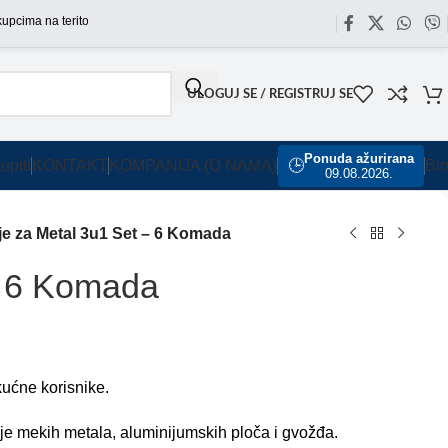
a na teritoriji Srbije omogućili smo besplatnu dostavu za sve porudžbine sa našeg
ULOGUJ SE / REGISTRUJ SE
Ponuda ažurirana
upiti
KONTAKT
KOMPANIJA (O NAMA)
🕒
Bl
09.08.2026.
je za Metal 3u1 Set – 6 Komada
– 6 Komada
kućne korisnike.
nje mekih metala, aluminijumskih ploča i gvožđa.