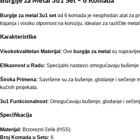
Burgije za Metal 3u1 Set – 6 Komada
Burgije za metal 3u1 set
od 6 komada je neophodan alat za pro
trajanja i visoku otpornost na koroziju, idealan za različite meta
Karakteristike
Visokokvalitetan Materijal:
Ove
burgije za metal
su napravljen
Efikasnost u Radu:
Specijalni nastavci omogućavaju bušenje i
Široka Primena:
Savršene su za bušenje, glodanje i sečenje me
kućnih projekata.
3u1 Funkcionalnost:
Omogućavaju bušenje, glodanje i sečenje
Specifikacija
Materijal:
Brzorezni čelik (HSS)
Broj Komada u Setu:
6