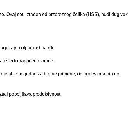
e. Ovaj set, izrađen od brzoreznog čelika (HSS), nudi dug vek
ugotrajnu otpornost na rđu.
a i štedi dragoceno vreme.
 metal je pogodan za brojne primene, od profesionalnih do
a i poboljšava produktivnost.