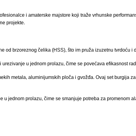
fesionalce i amaterske majstore koji traže vrhunske performans
lne projekte.
e od brzoreznog čelika (HSS), što im pruža izuzetnu tvrdoću i d
 urezivanje u jednom prolazu, čime se povećava efikasnost rad
kih metala, aluminijumskih ploča i gvožđa. Ovaj set burgija za
 u jednom prolazu, čime se smanjuje potreba za promenom alat