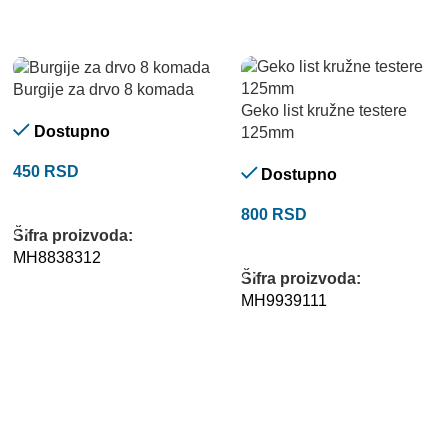
Burgije za drvo 8 komada
Geko list kružne testere
Dostupno
125mm
450
RSD
Dostupno
DODAJ U KORPU
800
RSD
Šifra proizvoda:
DODAJ U KORPU
MH8838312
Šifra proizvoda:
MH9939111