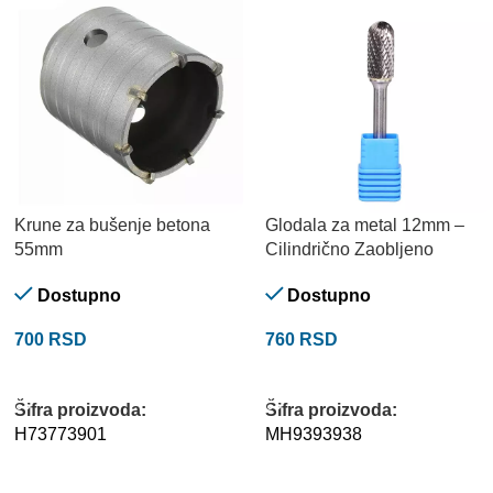
Krune za bušenje betona
Glodala za metal 12mm –
55mm
Cilindrično Zaobljeno
Dostupno
Dostupno
700
RSD
760
RSD
DODAJ U KORPU
DODAJ U KORPU
Šifra proizvoda:
Šifra proizvoda:
H73773901
MH9393938