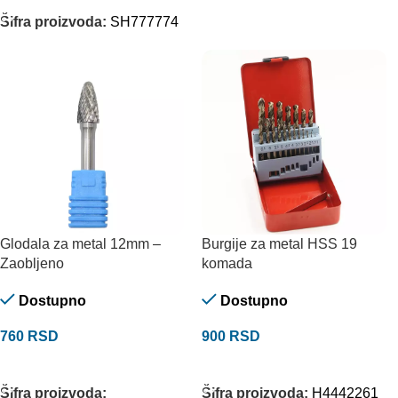
Šifra proizvoda:
SH777774
Glodala za metal 12mm –
Burgije za metal HSS 19
Zaobljeno
komada
Dostupno
Dostupno
760
RSD
900
RSD
DODAJ U KORPU
DODAJ U KORPU
Šifra proizvoda:
Šifra proizvoda:
H4442261