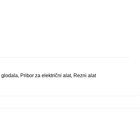
i glodala
,
Pribor za električni alat
,
Rezni alat