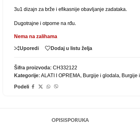
3u1 dizajn za brže i efikasnije obavljanje zadataka.
Dugotrajne i otporne na rđu.
Nema na zalihama
Uporedi
Dodaj u listu želja
Šifra proizvoda:
CH332122
Kategorije:
ALATI I OPREMA
,
Burgije i glodala
,
Burgije 
Podeli
OPIS
ISPORUKA