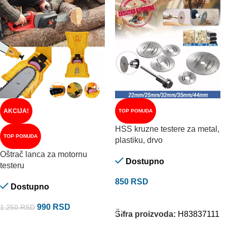
AKCIJA!
TOP PONUDA
HSS kruzne testere za metal,
TOP PONUDA
plastiku, drvo
Oštrač lanca za motornu
Dostupno
testeru
850
RSD
Dostupno
DODAJ U KORPU
990
RSD
1.250
RSD
Šifra proizvoda:
H83837111
DODAJ U KORPU