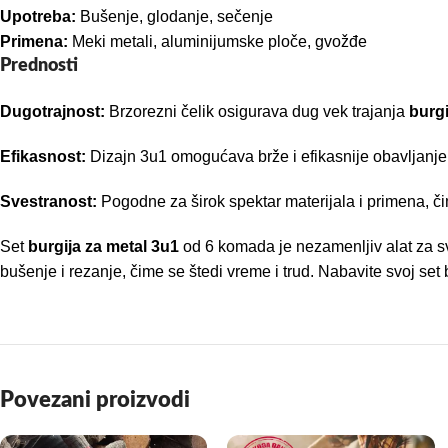
Upotreba:
Bušenje, glodanje, sečenje
Primena:
Meki metali, aluminijumske ploče, gvožđe
Prednosti
Dugotrajnost:
Brzorezni čelik osigurava dug vek trajanja
burgi
Efikasnost:
Dizajn 3u1 omogućava brže i efikasnije obavljanj
Svestranost:
Pogodne za širok spektar materijala i primena, či
Set
burgija za metal 3u1
od 6 komada je nezamenljiv alat za sve 
bušenje i rezanje, čime se štedi vreme i trud. Nabavite svoj set
Povezani proizvodi