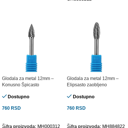
Glodala za metal 12mm –
Glodala za metal 12mm –
Konusno Špicasto
Elipsasto zaobljeno
Dostupno
Dostupno
760
RSD
760
RSD
DODAJ U KORPU
DODAJ U KORPU
Šifra proizvoda:
MH000312
Šifra proizvoda:
MH884822