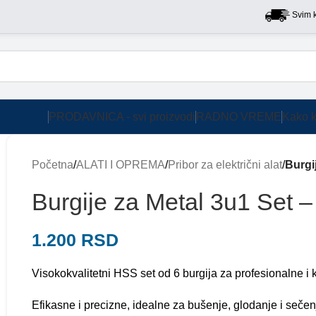
Svim kupcim
PRODAVNICA - svi proizvodi
RADNO VREME
Kako k
Početna
/
ALATI I OPREMA
/
Pribor za električni alat
/
Burgi
Burgije za Metal 3u1 Set 
1.200
RSD
Visokokvalitetni HSS set od 6 burgija za profesionalne i 
Efikasne i precizne, idealne za bušenje, glodanje i seče