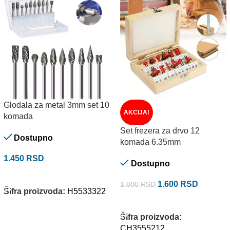
Glodala za metal 3mm set 10
AKCIJA!
komada
Set frezera za drvo 12
Dostupno
komada 6.35mm
1.450
RSD
Dostupno
DODAJ U KORPU
1.600
RSD
1.800
RSD
Šifra proizvoda:
H5533322
DODAJ U KORPU
Šifra proizvoda:
CH3555212