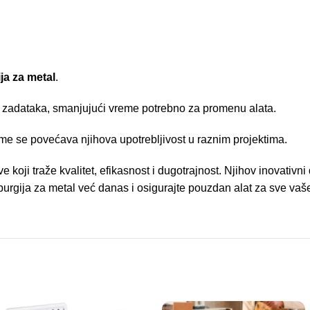
ja za metal
.
e zadataka, smanjujući vreme potrebno za promenu alata.
me se povećava njihova upotrebljivost u raznim projektima.
koji traže kvalitet, efikasnost i dugotrajnost. Njihov inovativni
 burgija za metal već danas i osigurajte pouzdan alat za sve vaše