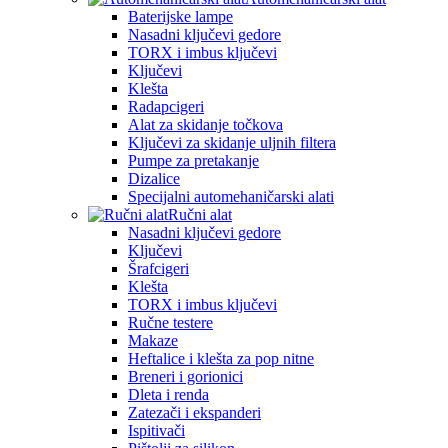
Baterijske lampe
Nasadni ključevi gedore
TORX i imbus ključevi
Ključevi
Klešta
Radapcigeri
Alat za skidanje točkova
Ključevi za skidanje uljnih filtera
Pumpe za pretakanje
Dizalice
Specijalni automehaničarski alati
Ručni alat
Nasadni ključevi gedore
Ključevi
Šrafcigeri
Klešta
TORX i imbus ključevi
Ručne testere
Makaze
Heftalice i klešta za pop nitne
Breneri i gorionici
Dleta i renda
Zatezači i ekspanderi
Ispitivači