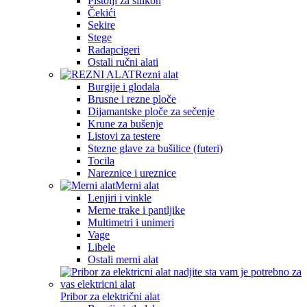
Pištolji za silikon
Čekići
Sekire
Stege
Radapcigeri
Ostali ručni alati
Rezni alat
Burgije i glodala
Brusne i rezne ploče
Dijamantske ploče za sečenje
Krune za bušenje
Listovi za testere
Stezne glave za bušilice (futeri)
Tocila
Nareznice i ureznice
Merni alat
Lenjiri i vinkle
Merne trake i pantljike
Multimetri i unimeri
Vage
Libele
Ostali merni alat
Pribor za električni alat