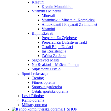
Kreatini
Kreatin Monohidrat
Vitamini i Minerali
Minerali
Vitaminski i Mineralni Kompleksi
Antioxidanti i Preparati Za Imunitet
Vitamini
Biljni Ekstrati
Preparati Za Zglobove
Preparati Za Digestivni Trakt
Ostali Biljni Dodaci
Ins Rezistencija
Zaštita Za Jetru
Sagorevači Masti
No Reaktori – Mišićna Pumpa
Suplementi Ostalo
Sport i rekreacija
Trening
Fitness oprema
Sportska garderoba
Ostala sportska oprema
Lov i Ribolov
Kamp oprema
Military oprema
IT SHOP