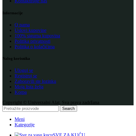
Kontaktirajte nas
Informacije
O nama
Uslovi kupovine
100% sigurna kupovina
Politika privatnosti
Politika o kolačićima
Nalog korisnika
Uloguj se
Registruj se
Zaboravili ste lozinku
Moja lista želja
Korpa
Copyright © Univerzalni Alat. Sva prava zadržana
Search
Meni
Kategorije
SVE ZA KUĆU