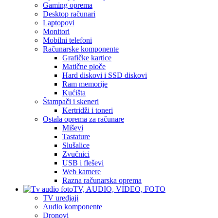
Gaming oprema
Desktop računari
Laptopovi
Monitori
Mobilni telefoni
Računarske komponente
Grafičke kartice
Matične ploče
Hard diskovi i SSD diskovi
Ram memorije
Kućišta
Štampači i skeneri
Kertridži i toneri
Ostala oprema za računare
Miševi
Tastature
Slušalice
Zvučnici
USB i fleševi
Web kamere
Razna računarska oprema
TV, AUDIO, VIDEO, FOTO
TV uredjaji
Audio komponente
Dronovi