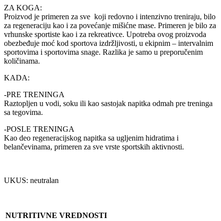
ZA KOGA:
Proizvod je primeren za sve koji redovno i intenzivno treniraju, bilo
za regeneraciju kao i za povećanje mišićne mase. Primeren je bilo za
vrhunske sportiste kao i za rekreativce. Upotreba ovog proizvoda
obezbeđuje moć kod sportova izdržljivosti, u ekipnim – intervalnim
sportovima i sportovima snage. Razlika je samo u preporučenim
količinama.
KADA:
-PRE TRENINGA
Raztopljen u vodi, soku ili kao sastojak napitka odmah pre treninga
sa tegovima.
-POSLE TRENINGA
Kao deo regeneracijskog napitka sa ugljenim hidratima i
belančevinama, primeren za sve vrste sportskih aktivnosti.
UKUS: neutralan
NUTRITIVNE VREDNOSTI