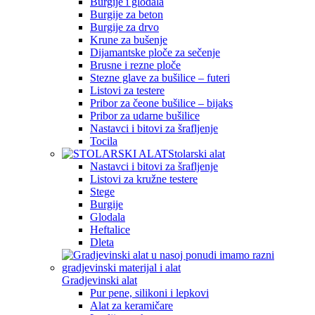
Burgije i glodala
Burgije za beton
Burgije za drvo
Krune za bušenje
Dijamantske ploče za sečenje
Brusne i rezne ploče
Stezne glave za bušilice – futeri
Listovi za testere
Pribor za čeone bušilice – bijaks
Pribor za udarne bušilice
Nastavci i bitovi za šrafljenje
Tocila
Stolarski alat
Nastavci i bitovi za šrafljenje
Listovi za kružne testere
Stege
Burgije
Glodala
Heftalice
Dleta
Gradjevinski alat
Pur pene, silikoni i lepkovi
Alat za keramičare