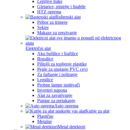
Lepljive trake
Gletarice, mistrije i špahtle
HTZ oprema
Baštenski alat
Pribor za trimere
Sekire
Makaze za orezivanje
Električni alat
Aku bušilice i šrafilice
Brusilice
Pištolji za topljenje plastike
Pegle za spajanje PVC cevi
Za farbanje i poliranje
Lemilice
Probne lampe ispitivači
Inverteri napona
Alat za zavarivanje
Pumpe za pretakanje
Auto oprema
Kutije za alat
Plastične
Metalne
Metal detektori