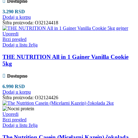
Dostupno
3.290
RSD
Dodaj u korpu
Šifra proizvoda:
O32124418
Uporedi
Brzi pregled
Dodaj u listu želja
THE NUTRITION All in 1 Gainer Vanilla Cookie
5kg
Dostupno
6.990
RSD
Dodaj u korpu
Šifra proizvoda:
O32124426
Uporedi
Brzi pregled
Dodaj u listu želja
The Nutrition Casein (Micelarni Kazein) čokolada