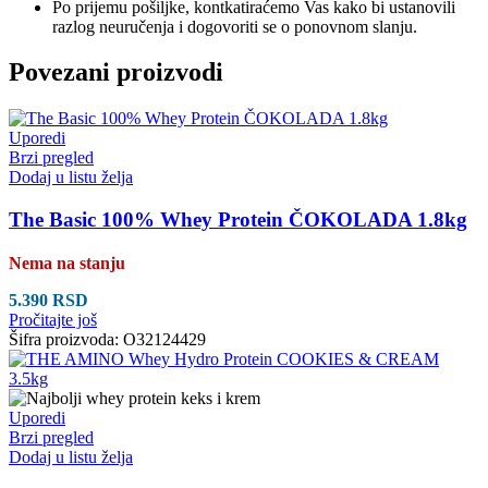
Po prijemu pošiljke, kontkatiraćemo Vas kako bi ustanovili
razlog neuručenja i dogovoriti se o ponovnom slanju.
Povezani proizvodi
Uporedi
Brzi pregled
Dodaj u listu želja
The Basic 100% Whey Protein ČOKOLADA 1.8kg
Nema na stanju
5.390
RSD
Pročitajte još
Šifra proizvoda:
O32124429
Uporedi
Brzi pregled
Dodaj u listu želja