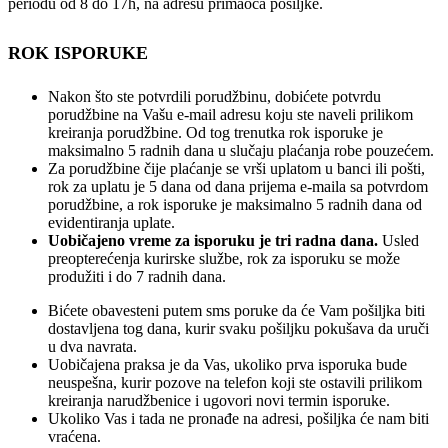
periodu od 8 do 17h, na adresu primaoca pošiljke.
ROK ISPORUKE
Nakon što ste potvrdili porudžbinu, dobićete potvrdu
porudžbine na Vašu e-mail adresu koju ste naveli prilikom
kreiranja porudžbine. Od tog trenutka rok isporuke je
maksimalno 5 radnih dana u slučaju plaćanja robe pouzećem.
Za porudžbine čije plaćanje se vrši uplatom u banci ili pošti,
rok za uplatu je 5 dana od dana prijema e-maila sa potvrdom
porudžbine, a rok isporuke je maksimalno 5 radnih dana od
evidentiranja uplate.
Uobičajeno vreme za isporuku je tri radna dana.
Usled
preopterećenja kurirske službe, rok za isporuku se može
produžiti i do 7 radnih dana.
Bićete obavesteni putem sms poruke da će Vam pošiljka biti
dostavljena tog dana, kurir svaku pošiljku pokušava da uruči
u dva navrata.
Uobičajena praksa je da Vas, ukoliko prva isporuka bude
neuspešna, kurir pozove na telefon koji ste ostavili prilikom
kreiranja narudžbenice i ugovori novi termin isporuke.
Ukoliko Vas i tada ne pronađe na adresi, pošiljka će nam biti
vraćena.