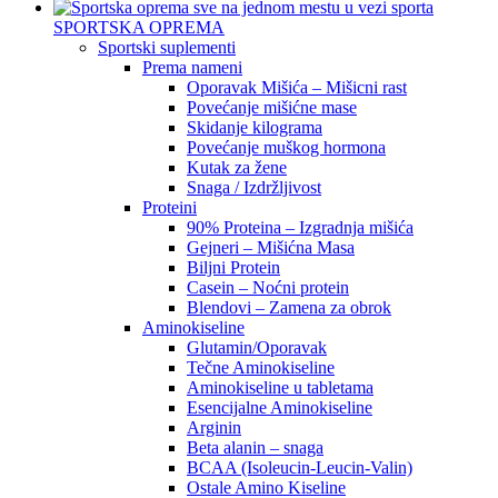
SPORTSKA OPREMA
Sportski suplementi
Prema nameni
Oporavak Mišića – Mišicni rast
Povećanje mišićne mase
Skidanje kilograma
Povećanje muškog hormona
Kutak za žene
Snaga / Izdržljivost
Proteini
90% Proteina – Izgradnja mišića
Gejneri – Mišićna Masa
Biljni Protein
Casein – Noćni protein
Blendovi – Zamena za obrok
Aminokiseline
Glutamin/Oporavak
Tečne Aminokiseline
Aminokiseline u tabletama
Esencijalne Aminokiseline
Arginin
Beta alanin – snaga
BCAA (Isoleucin-Leucin-Valin)
Ostale Amino Kiseline