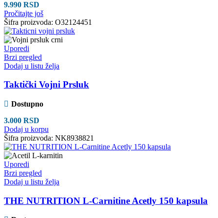
9.990
RSD
Pročitajte još
Šifra proizvoda:
O32124451
Uporedi
Brzi pregled
Dodaj u listu želja
Taktički Vojni Prsluk
Dostupno
3.000
RSD
Dodaj u korpu
Šifra proizvoda:
NK8938821
Uporedi
Brzi pregled
Dodaj u listu želja
THE NUTRITION L-Carnitine Acetly 150 kapsula