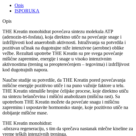
Opis
ISPORUKA
Opis
THE Kreatin monohidrat povećava sintezu molekula ATP
(adenozin-tri-fosfata), koja direktno utiče na povećanje snage i
izdržljivosti kod anaerobnih aktivnosti. Istraživanja su potvrdila i
pozitivan učinak na dugotrajne niže intenzivne (aerobne) oblike
vežbe. Rezultati upotrebe THE Kreatin su pre svega povećanje
mišićne zapremine, energije i snage u visoko intenzivnim
aktivnostima (trening sa preopterećenjem – tegovima) i izdržljivost
kod dugotrajnih napora.
Naučne studije su potvrdile, da THE Kreatin pored povećavanja
mišićne energije pozitivno utiče i na puno važnije faktore u telu.
THE Kreatin stimuliše brojne ćelijske procese, koje direktno utiču
na sintezu belančevina i mišićni anabolizam (mišićna rast). Sa
upotrebom THE Kreatin možete da povećate snagu i mišićnu
zapreminu i uspostavite hormonsko stanje, koje pozitivno utiče na
dobijanje mišićne mase.
THE Kreatin monohidrat:
-ubrzava regeneraciju, s tim da sprečava nastanak mlečne kiseline za
vreme teških intenzivnih treninga.