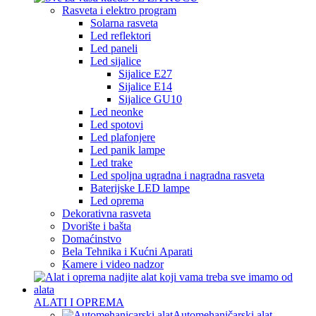
Rasveta i elektro program
Solarna rasveta
Led reflektori
Led paneli
Led sijalice
Sijalice E27
Sijalice E14
Sijalice GU10
Led neonke
Led spotovi
Led plafonjere
Led panik lampe
Led trake
Led spoljna ugradna i nagradna rasveta
Baterijske LED lampe
Led oprema
Dekorativna rasveta
Dvorište i bašta
Domaćinstvo
Bela Tehnika i Kućni Aparati
Kamere i video nadzor
ALATI I OPREMA
Automehaničarski alat