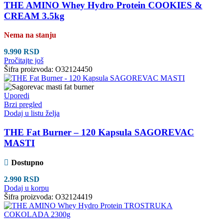
THE AMINO Whey Hydro Protein COOKIES &
CREAM 3.5kg
Nema na stanju
9.990
RSD
Pročitajte još
Šifra proizvoda:
O32124450
Uporedi
Brzi pregled
Dodaj u listu želja
THE Fat Burner – 120 Kapsula SAGOREVAC
MASTI
Dostupno
2.990
RSD
Dodaj u korpu
Šifra proizvoda:
O32124419