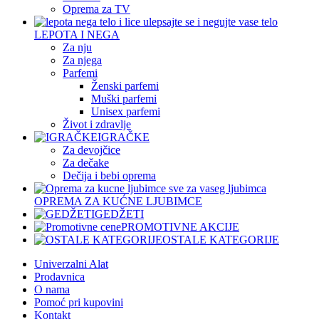
Oprema za TV
LEPOTA I NEGA
Za nju
Za njega
Parfemi
Ženski parfemi
Muški parfemi
Unisex parfemi
Život i zdravlje
IGRAČKE
Za devojčice
Za dečake
Dečija i bebi oprema
OPREMA ZA KUĆNE LJUBIMCE
GEDŽETI
PROMOTIVNE AKCIJE
OSTALE KATEGORIJE
Univerzalni Alat
Prodavnica
O nama
Pomoć pri kupovini
Kontakt