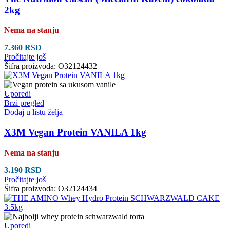
2kg
Nema na stanju
7.360
RSD
Pročitajte još
Šifra proizvoda:
O32124432
Uporedi
Brzi pregled
Dodaj u listu želja
X3M Vegan Protein VANILA 1kg
Nema na stanju
3.190
RSD
Pročitajte još
Šifra proizvoda:
O32124434
Uporedi