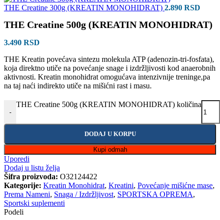
THE Creatine 300g (KREATIN MONOHIDRAT)
2.890
RSD
THE Creatine 500g (KREATIN MONOHIDRAT)
3.490
RSD
THE Kreatin povećava sintezu molekula ATP (adenozin-tri-fosfata),
koja direktno utiče na povećanje snage i izdržljivosti kod anaerobnih
aktivnosti. Kreatin monohidrat omogućava intenzivnije treninge,pa
na taj naći indirekto utiče na mišićni rast i masu.
THE Creatine 500g (KREATIN MONOHIDRAT) količina
-
DODAJ U KORPU
Kupi odmah
Uporedi
Dodaj u listu želja
Šifra proizvoda:
O32124422
Kategorije:
Kreatin Monohidrat
,
Kreatini
,
Povećanje mišićne mase
,
Prema Nameni
,
Snaga / Izdržljivost
,
SPORTSKA OPREMA
,
Sportski suplementi
Podeli