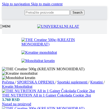
Skip to navigation
Skip to main content
Search
MENI
Početna
/
SPORTSKA OPREMA
/
Sportski suplementi
/
Kreatini
/
Kreatin Monohidrat
THE NUTRITION All in 1 Gainer Čokolada Cookie 2kg
3.760
RSD
Nazad na proizvod