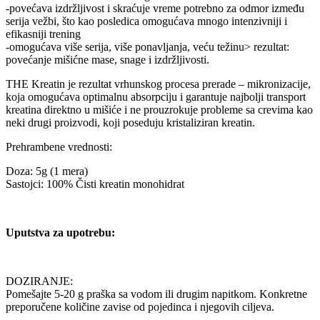
-povećava izdržljivost i skraćuje vreme potrebno za odmor između
serija vežbi, što kao posledica omogućava mnogo intenzivniji i
efikasniji trening
-omogućava više serija, više ponavljanja, veću težinu> rezultat:
povećanje mišićne mase, snage i izdržljivosti.
THE Kreatin je rezultat vrhunskog procesa prerade – mikronizacije,
koja omogućava optimalnu absorpciju i garantuje najbolji transport
kreatina direktno u mišiće i ne prouzrokuje probleme sa crevima kao
neki drugi proizvodi, koji poseduju kristaliziran kreatin.
Prehrambene vrednosti:
Doza: 5g (1 mera)
Sastojci: 100% Čisti kreatin monohidrat
Uputstva za upotrebu:
DOZIRANJE:
Pomešajte 5-20 g praška sa vodom ili drugim napitkom. Konkretne
preporučene količine zavise od pojedinca i njegovih ciljeva.