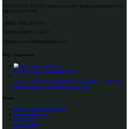
UNIVERSAL SHOP je stranica za online prodaju proizvoda firme
MEGASHOP 24H.
26000, Srbija, Pančevo
Telefon: (066) 513-38-37
prodaja.univerzalnialat@gmail.com
Blog – Naše novosti
Savršen Alat za Dom i Radionicu
AKO VI JOŠ NE ZNATE GDE NA MORE, U GRČKU!
Hoteli u avgustu i septembru već od 415€
Pitanja
Najčešće postavljena pitanja
Pomoć pri kupovini
Reklamacije
Radno Vreme