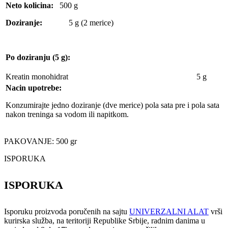
Neto kolicina:
500 g
Doziranje:
5 g (2 merice)
Po doziranju (5 g):
Kreatin monohidrat 5 g
Nacin upotrebe:
Konzumirajte jedno doziranje (dve merice) pola sata pre i pola sata
nakon treninga sa vodom ili napitkom.
PAKOVANJE: 500 gr
ISPORUKA
ISPORUKA
Isporuku proizvoda poručenih na sajtu
UNIVERZALNI ALAT
vrši
kurirska služba, na teritoriji Republike Srbije, radnim danima u