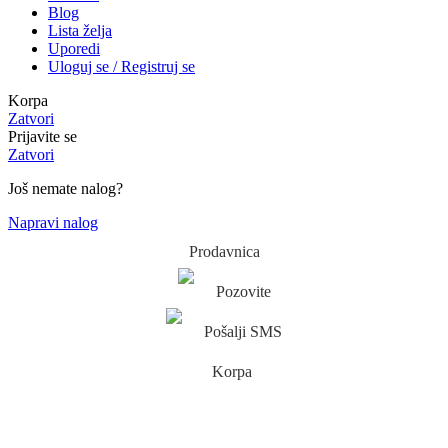
Blog
Lista želja
Uporedi
Uloguj se / Registruj se
Korpa
Zatvori
Prijavite se
Zatvori
Još nemate nalog?
Napravi nalog
Prodavnica
Pozovite
Pošalji SMS
Korpa