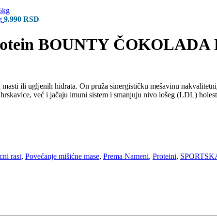
g
9.990
RSD
rotein BOUNTY ČOKOLADA 
 masti ili ugljenih hidrata. On pruža sinergističku mešavinu nakvalitetn
 hrskavice, već i jačaju imuni sistem i smanjuju nivo lošeg (LDL) holes
ni rast
,
Povećanje mišićne mase
,
Prema Nameni
,
Proteini
,
SPORTSK