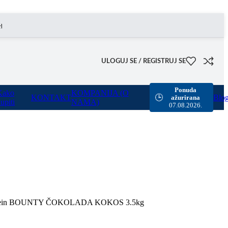
omogućili smo besplatnu dostavu za sve porudžbine sa našeg sajta u vrednosti preko 8000 rsd.
ULOGUJ SE / REGISTRUJ SE
Ponuda
Kako
KOMPANIJA (O
KONTAKT
Blo
🕒
ažurirana
upiti
NAMA)
07.08.2026.
otein BOUNTY ČOKOLADA KOKOS 3.5kg