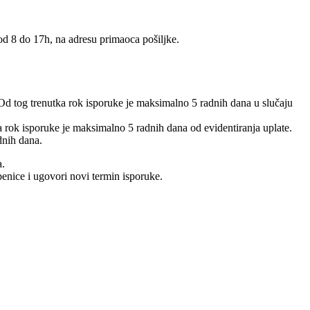
 od 8 do 17h, na adresu primaoca pošiljke.
 Od tog trenutka rok isporuke je maksimalno 5 radnih dana u slučaju
 a rok isporuke je maksimalno 5 radnih dana od evidentiranja uplate.
dnih dana.
a.
benice i ugovori novi termin isporuke.