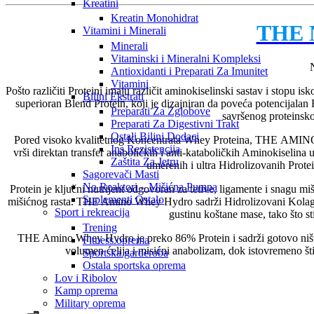
Kreatini
Kreatin Monohidrat
THE 
Vitamini i Minerali
Minerali
Vitaminski i Mineralni Kompleksi
N
Antioxidanti i Preparati Za Imunitet
Vitamini
Pošto različiti Proteini imaju različit aminokiselinski sastav i stopu isko
Biljni Ekstrati
superioran Blend Protein, koji je dizajniran da poveća potenci
Preparati Za Zglobove
savršenog proteinsko
Preparati Za Digestivni Trakt
Ostali Biljni Dodaci
Pored visoko kvalitetnog Koncentrata Whey Proteina, THE AMIN
Ins Rezistencija
vrši direktan transfer anaboličkih i anti-kataboličkih Aminokisel
Zaštita Za Jetru
umerenih i ultra Hidrolizovanih Protei
Sagorevači Masti
No Reaktori – Mišićna Pumpa
Protein je ključni nutrijent odgovoran za tetive, ligamente i snagu m
Suplementi Ostalo
mišićnog rasta. THE Amino Whey Hydro sadrži Hidrolizovani Kolage
Sport i rekreacija
gustinu koštane mase, tako što sti
Trening
THE Amino Whey Hydro je preko 86% Protein i sadrži gotovo ništa M
Fitness oprema
volumen ćelija i misićni anabolizam, dok istovremeno šti
Sportska garderoba
Ostala sportska oprema
Lov i Ribolov
Kamp oprema
Military oprema