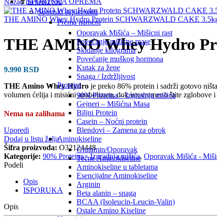
SPORTSKA OPREMA
Nazad na proizvod
Sportski suplementi
THE AMINO Whey Hydro Protein SCHWARZWALD CAKE 3.5k
Prema nameni
Oporavak Mišića – Mišicni rast
THE AMINO Whey Hydro P
Povećanje mišićne mase
Skidanje kilograma
Povećanje muškog hormona
Kutak za žene
9.990
RSD
Snaga / Izdržljivost
Proteini
THE Amino Whey Hydro
je preko 86% protein i sadrži gotovo ništa
volumen ćelija i misićni anabolizam, dok istovremeno štite zglobove i
90% Proteina – Izgradnja mišića
Gejneri – Mišićna Masa
Biljni Protein
Nema na zalihama
Casein – Noćni protein
Uporedi
Blendovi – Zamena za obrok
Dodaj u listu želja
Aminokiseline
Šifra proizvoda:
O32124448
Glutamin/Oporavak
Kategorije:
90% Proteina - Izgradnja mišića
,
Oporavak Mišića - Mišic
Tečne Aminokiseline
Podeli
Aminokiseline u tabletama
Esencijalne Aminokiseline
Opis
Arginin
ISPORUKA
Beta alanin – snaga
BCAA (Isoleucin-Leucin-Valin)
Opis
Ostale Amino Kiseline