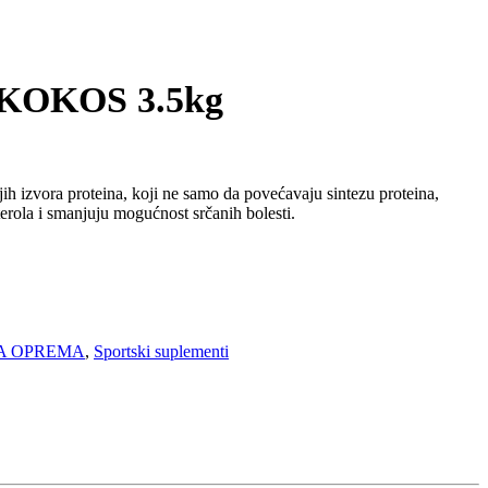
KOKOS 3.5kg
ijih izvora proteina, koji ne samo da povećavaju sintezu proteina,
terola i smanjuju mogućnost srčanih bolesti.
A OPREMA
,
Sportski suplementi