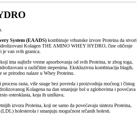
YDRO
u.
very System (EAADS)
kombinuje vrhunske izvore Proteina da stvori
rat i Hidrolizovani Kolagen THE AMINO WHEY HYDRO, čine oličenje
 je van svih granica.
ma najbrže vreme apsorbovanja od svih Proteina, te zbog toga,
rolizovani u različitim stepenima. Ekskluzivna kombinacija blagih,
oje se prirodno nalaze u Whey Proteinu.
 i procesu rasta, više snage bez povreda i proizvodnja moćnog i čistog
drolizovanog Kolagena na dan smanjuje bol u zglobovima i povećava
esto osteoklasta, koja ih uništava.
ijih izvora Proteina, koji ne samo da povećavaju sintezu Proteina,
g (LDL) holesterola i smanjuju mogućnost srčanih bolesti.