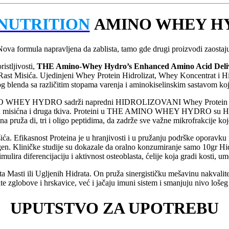
NUTRITION
AMINO WHEY H
ova formula napravljena da zablista, tamo gde drugi proizvodi zaostaj
ristljivosti,
THE Amino-Whey Hydro’s Enhanced Amino Acid Deli
jalan Rast Misića. Ujedinjeni Whey Protein Hidrolizat, Whey Koncent
g blenda sa različitim stopama varenja i aminokiselinskim sastavom koji
O WHEY HYDRO sadrži napredni HIDROLIZOVANI Whey Protein koji i
ina u misićna i druga tkiva. Proteini u THE AMINO WHEY HYDRO su Hid
na pruža di, tri i oligo peptidima, da zadrže sve važne mikrofrakcije k
išića. Efikasnost Proteina je u hranjivosti i u pružanju podrške oporavku
n. Kliničke studije su dokazale da oralno konzumiranje samo 10gr Hi
mulira diferencijaciju i aktivnost osteoblasta, ćelije koja gradi kosti, um
asti ili Ugljenih Hidrata. On pruža sinergističku mešavinu nakvalitetn
te zglobove i hrskavice, već i jačaju imuni sistem i smanjuju nivo loše
UPUTSTVO ZA UPOTREBU