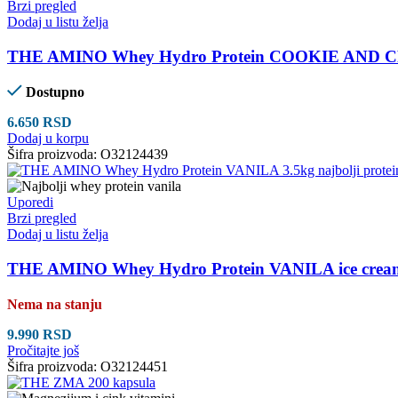
Brzi pregled
Dodaj u listu želja
THE AMINO Whey Hydro Protein COOKIE AND 
Dostupno
6.650
RSD
Dodaj u korpu
Šifra proizvoda:
O32124439
Uporedi
Brzi pregled
Dodaj u listu želja
THE AMINO Whey Hydro Protein VANILA ice crea
Nema na stanju
9.990
RSD
Pročitajte još
Šifra proizvoda:
O32124451