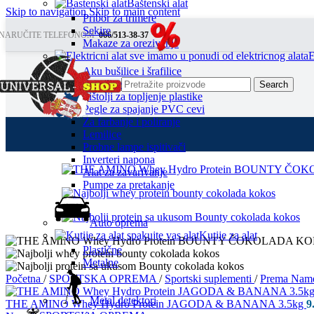
Baštenski alat
Skip to navigation
Skip to main content
Pribor za trimere
Sekire
NARUČITE TELEFONOM
066/513-38-37
Makaze za orezivanje
E
Aku bušilice i šrafilice
Brusilice
Search
Pištolji za topljenje plastike
Pegle za spajanje PVC cevi
Za farbanje i poliranje
Lemilice
Probne lampe ispitivači
Inverteri napona
Alat za zavarivanje
Pumpe za pretakanje
Auto oprema
Kutije za alat
Plastične
Metalne
Početna
/
SPORTSKA OPREMA
/
Sportski suplementi
/
Prema Nam
Metal detektori
THE AMINO Whey Hydro Protein JAGODA & BANANA 3.5kg
9