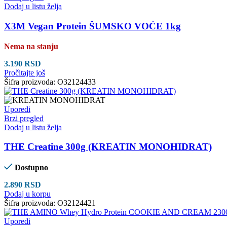
Dodaj u listu želja
X3M Vegan Protein ŠUMSKO VOĆE 1kg
Nema na stanju
3.190
RSD
Pročitajte još
Šifra proizvoda:
O32124433
Uporedi
Brzi pregled
Dodaj u listu želja
THE Creatine 300g (KREATIN MONOHIDRAT)
Dostupno
2.890
RSD
Dodaj u korpu
Šifra proizvoda:
O32124421
Uporedi