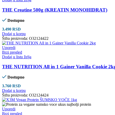
THE Creatine 500g (KREATIN MONOHIDRAT)
Dostupno
3.490
RSD
Dodaj u korpu
Šifra proizvoda:
O32124422
Uporedi
Brzi pregled
Dodaj u listu želja
THE NUTRITION All in 1 Gainer Vanilla Cookie 2k
Dostupno
3.760
RSD
Dodaj u korpu
Šifra proizvoda:
O32124424
Uporedi
Brzi pregled