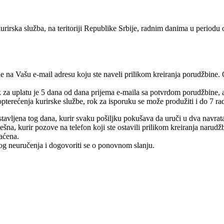
urirska služba, na teritoriji Republike Srbije, radnim danima u periodu
e na Vašu e-mail adresu koju ste naveli prilikom kreiranja porudžbine.
rok za uplatu je 5 dana od dana prijema e-maila sa potvrdom porudžbine,
pterećenja kurirske službe, rok za isporuku se može produžiti i do 7 ra
tavljena tog dana, kurir svaku pošiljku pokušava da uruči u dva navrat
na, kurir pozove na telefon koji ste ostavili prilikom kreiranja narudž
raćena.
log neuručenja i dogovoriti se o ponovnom slanju.