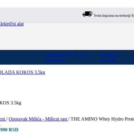
Svim kupcima na teritoriji Srbije 
lektrični alat
PRODAVNICA - svi
RADNO
proizvodi
VREME
k
eni
/
Oporavak Mišića - Mišicni rast
/
THE AMINO Whey Hydro Pr
.990
RSD