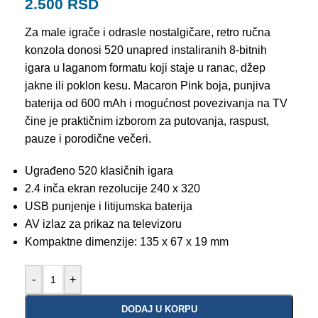
2.500
RSD
Za male igrače i odrasle nostalgičare, retro ručna
konzola donosi 520 unapred instaliranih 8-bitnih
igara u laganom formatu koji staje u ranac, džep
jakne ili poklon kesu. Macaron Pink boja, punjiva
baterija od 600 mAh i mogućnost povezivanja na TV
čine je praktičnim izborom za putovanja, raspust,
pauze i porodične večeri.
Ugrađeno 520 klasičnih igara
2.4 inča ekran rezolucije 240 x 320
USB punjenje i litijumska baterija
AV izlaz za prikaz na televizoru
Kompaktne dimenzije: 135 x 67 x 19 mm
-
+
DODAJ U KORPU