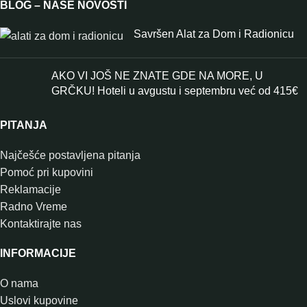
BLOG – NAŠE NOVOSTI
Savršen Alat za Dom i Radionicu
AKO VI JOŠ NE ZNATE GDE NA MORE, U
GRČKU! Hoteli u avgustu i septembru već od 415€
PITANJA
Najčešće postavljena pitanja
Pomoć pri kupovini
Reklamacije
Radno Vreme
Kontaktirajte nas
INFORMACIJE
O nama
Uslovi kupovine