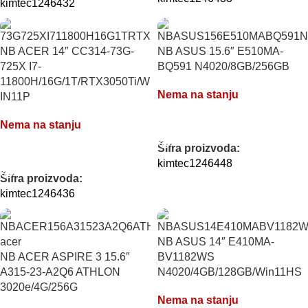
kimtec1246432
NB ACER 14″ CC314-73G-
NB ASUS 15.6″ E510MA-
725X I7-
BQ591 N4020/8GB/256GB
11800H/16G/1T/RTX3050Ti/W
Nema na stanju
IN11P
Nema na stanju
PROČITAJTE JOŠ
Šifra proizvoda:
PROČITAJTE JOŠ
kimtec1246448
Šifra proizvoda:
kimtec1246436
NB ASUS 14″ E410MA-
NB ACER ASPIRE 3 15.6″
BV1182WS
A315-23-A2Q6 ATHLON
N4020/4GB/128GB/Win11HS
3020e/4G/256G
Nema na stanju