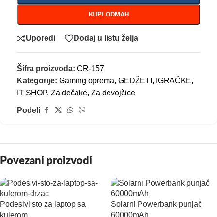
KUPI ODMAH
Uporedi
Dodaj u listu želja
Šifra proizvoda:
CR-157
Kategorije:
Gaming oprema
,
GEDŽETI
,
IGRAČKE
,
IT SHOP
,
Za dečake
,
Za devojčice
Podeli
Povezani proizvodi
Podesivi sto za laptop sa
Solarni Powerbank punjač
kulerom
60000mAh