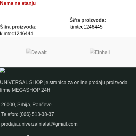
Nema na stanju
PROČITAJTE JOŠ
PROČITAJTE JOŠ
Šifra proizvoda:
Šifra proizvoda:
kimtec1246445
kimtec1246444
UNIVERSAL SHOP je stranica za online prodaju proizvoda
firme MEGASHOP 24H.
26000, Srbija, Pančevo
Telefon: (066) 513-38-37
prodaja.univerzalnialat@gmail.com