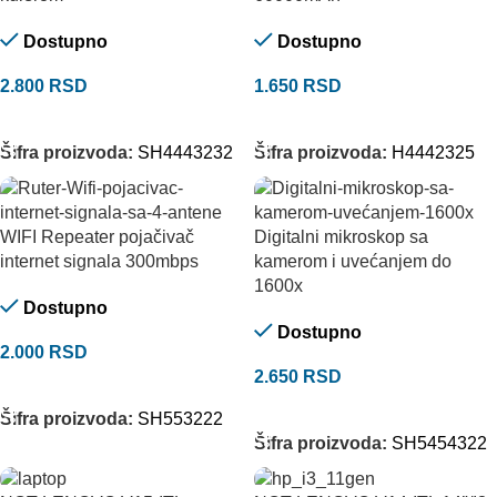
Dostupno
Dostupno
2.800
RSD
1.650
RSD
DODAJ U KORPU
DODAJ U KORPU
Šifra proizvoda:
SH4443232
Šifra proizvoda:
H4442325
WIFI Repeater pojačivač
Digitalni mikroskop sa
internet signala 300mbps
kamerom i uvećanjem do
1600x
Dostupno
Dostupno
2.000
RSD
2.650
RSD
DODAJ U KORPU
DODAJ U KORPU
Šifra proizvoda:
SH553222
Šifra proizvoda:
SH5454322