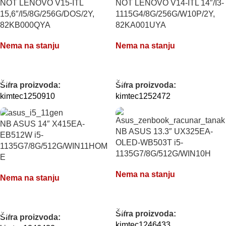
NOT LENOVO V15-ITL
NOT LENOVO V14-ITL 14″/I3-
15,6″/I5/8G/256G/DOS/2Y,
1115G4/8G/256G/W10P/2Y,
82KB000QYA
82KA001UYA
Nema na stanju
Nema na stanju
PROČITAJTE JOŠ
PROČITAJTE JOŠ
Šifra proizvoda:
Šifra proizvoda:
kimtec1250910
kimtec1252472
NB ASUS 14″ X415EA-
NB ASUS 13.3″ UX325EA-
EB512W i5-
OLED-WB503T i5-
1135G7/8G/512G/WIN11HOM
1135G7/8G/512G/WIN10H
E
Nema na stanju
Nema na stanju
PROČITAJTE JOŠ
PROČITAJTE JOŠ
Šifra proizvoda:
Šifra proizvoda:
kimtec1246433