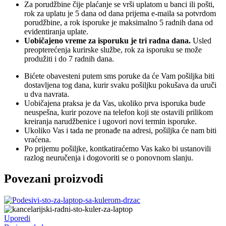
Za porudžbine čije plaćanje se vrši uplatom u banci ili pošti,
rok za uplatu je 5 dana od dana prijema e-maila sa potvrdom
porudžbine, a rok isporuke je maksimalno 5 radnih dana od
evidentiranja uplate.
Uobičajeno vreme za isporuku je tri radna dana.
Usled
preopterećenja kurirske službe, rok za isporuku se može
produžiti i do 7 radnih dana.
Bićete obavesteni putem sms poruke da će Vam pošiljka biti
dostavljena tog dana, kurir svaku pošiljku pokušava da uruči
u dva navrata.
Uobičajena praksa je da Vas, ukoliko prva isporuka bude
neuspešna, kurir pozove na telefon koji ste ostavili prilikom
kreiranja narudžbenice i ugovori novi termin isporuke.
Ukoliko Vas i tada ne pronađe na adresi, pošiljka će nam biti
vraćena.
Po prijemu pošiljke, kontkatiraćemo Vas kako bi ustanovili
razlog neuručenja i dogovoriti se o ponovnom slanju.
Povezani proizvodi
Uporedi