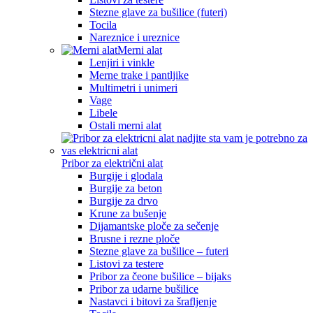
Stezne glave za bušilice (futeri)
Tocila
Nareznice i ureznice
Merni alat
Lenjiri i vinkle
Merne trake i pantljike
Multimetri i unimeri
Vage
Libele
Ostali merni alat
Pribor za električni alat
Burgije i glodala
Burgije za beton
Burgije za drvo
Krune za bušenje
Dijamantske ploče za sečenje
Brusne i rezne ploče
Stezne glave za bušilice – futeri
Listovi za testere
Pribor za čeone bušilice – bijaks
Pribor za udarne bušilice
Nastavci i bitovi za šrafljenje