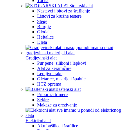
Tocila
Stolarski alat
Nastavci i bitovi za šrafljenje
Listovi za kružne testere
Stege
Burgije
Glodala
Heftalice
Dleta
Gradjevinski alat
Pur pene, silikoni i lepkovi
Alat za keramičare
Lepljive trake
Gletarice, mistrije i špahtle
HTZ oprema
Baštenski alat
Pribor za trimere
Sekire
Makaze za orezivanje
Električni alat
Aku bušilice i šrafilice