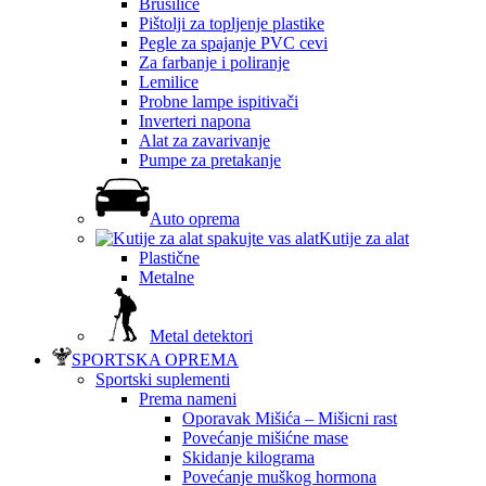
Brusilice
Pištolji za topljenje plastike
Pegle za spajanje PVC cevi
Za farbanje i poliranje
Lemilice
Probne lampe ispitivači
Inverteri napona
Alat za zavarivanje
Pumpe za pretakanje
Auto oprema
Kutije za alat
Plastične
Metalne
Metal detektori
SPORTSKA OPREMA
Sportski suplementi
Prema nameni
Oporavak Mišića – Mišicni rast
Povećanje mišićne mase
Skidanje kilograma
Povećanje muškog hormona