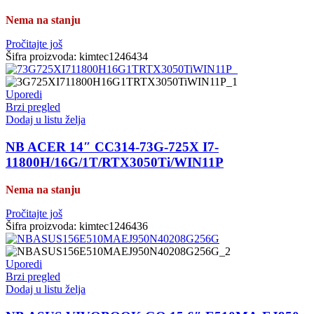
Nema na stanju
Pročitajte još
Šifra proizvoda:
kimtec1246434
Uporedi
Brzi pregled
Dodaj u listu želja
NB ACER 14″ CC314-73G-725X I7-
11800H/16G/1T/RTX3050Ti/WIN11P
Nema na stanju
Pročitajte još
Šifra proizvoda:
kimtec1246436
Uporedi
Brzi pregled
Dodaj u listu želja