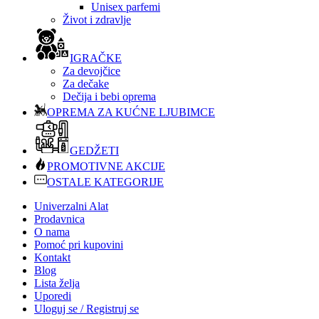
Unisex parfemi
Život i zdravlje
IGRAČKE
Za devojčice
Za dečake
Dečija i bebi oprema
OPREMA ZA KUĆNE LJUBIMCE
GEDŽETI
PROMOTIVNE AKCIJE
OSTALE KATEGORIJE
Univerzalni Alat
Prodavnica
O nama
Pomoć pri kupovini
Kontakt
Blog
Lista želja
Uporedi
Uloguj se / Registruj se