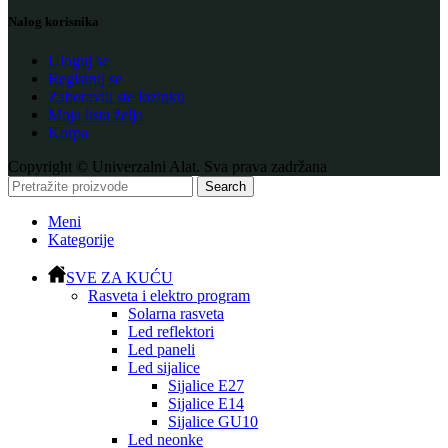
Nalog korisnika
Uloguj se
Registruj se
Zaboravili ste lozinku
Moja lista želja
Korpa
Copyright © Univerzalni Alat. Sva prava zadržana
Search
Meni
Kategorije
SVE ZA KUĆU
Rasveta i elektro program
Solarna rasveta
Led reflektori
Led paneli
Led sijalice
Sijalice E27
Sijalice E14
Sijalice GU10
Led neonke