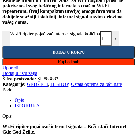
Rešite se iritantnih ‘mrtvih zona’ za Wi-Fi signal i proširite
pokrivenost svog bežičnog interneta sa našim Wi-Fi
repeaterom. Ovaj kompaktan uredjaj omogućava vam da
dobijete snažniji i stabilniji internet signal u svim delovima
vašeg doma.
Wi-Fi ripiter pojačivač internet signala količina
-
+
DODAJ U KORPU
Kupi odmah
Uporedi
Dodaj u listu želja
Šifra proizvoda:
SH883882
Kategorije:
GEDŽETI
,
IT SHOP
,
Ostala oprema za računare
Podeli
Opis
ISPORUKA
Opis
Wi-Fi ripiter pojačivač internet signala – Brži i Jači Internet
Gde God Želite.