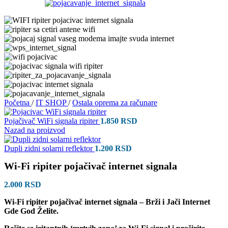
Početna
/
IT SHOP
/
Ostala oprema za računare
Pojačivač WiFi signala ripiter
1.850
RSD
Nazad na proizvod
Dupli zidni solarni reflektor
1.200
RSD
Wi-Fi ripiter pojačivač internet signala
2.000
RSD
Wi-Fi ripiter pojačivač internet signala – Brži i Jači Internet
Gde God Želite.