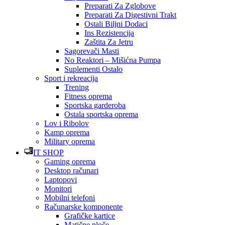
Preparati Za Zglobove
Preparati Za Digestivni Trakt
Ostali Biljni Dodaci
Ins Rezistencija
Zaštita Za Jetru
Sagorevači Masti
No Reaktori – Mišićna Pumpa
Suplementi Ostalo
Sport i rekreacija
Trening
Fitness oprema
Sportska garderoba
Ostala sportska oprema
Lov i Ribolov
Kamp oprema
Military oprema
IT SHOP
Gaming oprema
Desktop računari
Laptopovi
Monitori
Mobilni telefoni
Računarske komponente
Grafičke kartice
Matične ploče