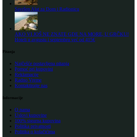
Savršen Alat za Dom i Radionicu
AKO VI JOŠ NE ZNATE GDE NA MORE, U GRČKU!
Hoteli u avgustu i septembru već od 415€
Pitanja
Najčešće postavljena pitanja
Pomoć pri kupovini
Reklamacije
Radno Vreme
Kontaktirajte nas
Informacije
O nama
Uslovi kupovine
100% sigurna kupovina
Politika privatnosti
Politika o kolačićima