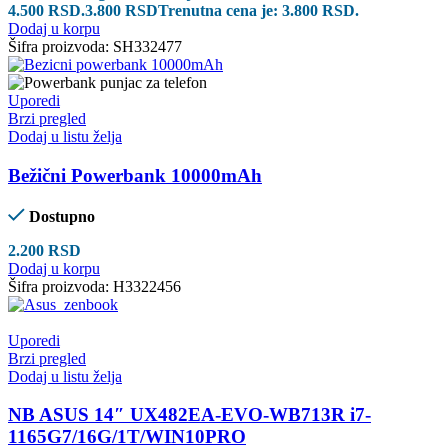
4.500 RSD.
3.800
RSD
Trenutna cena je: 3.800 RSD.
Dodaj u korpu
Šifra proizvoda:
SH332477
Uporedi
Brzi pregled
Dodaj u listu želja
Bežični Powerbank 10000mAh
Dostupno
2.200
RSD
Dodaj u korpu
Šifra proizvoda:
H3322456
Uporedi
Brzi pregled
Dodaj u listu želja
NB ASUS 14″ UX482EA-EVO-WB713R i7-
1165G7/16G/1T/WIN10PRO