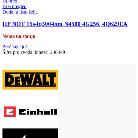
Uporedi
Brzi pregled
Dodaj u listu želja
HP NOT 15s-fq3004nm N4500 4G256, 4Q629EA
Nema na stanju
Pročitajte još
Šifra proizvoda:
kimtec1246449