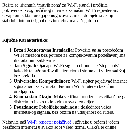
Rešite se iritantnih ‘mrtvih zona’ za Wi-Fi signal i proširite
pokrivenost svog bežičnog interneta sa našim Wi-Fi repeaterom.
Ovaj kompaktan uredjaj omogućava vam da dobijete snažniji i
stabilniji internet signal u svim delovima vašeg doma.
Ključne Karakteristike:
Brza i Jednostavna Instalacija:
Povežite ga sa postojećom
Wi-Fi mrežom bez potrebe za komplikovanim podešavanjima
ili dodatnim kablovima.
Jači Signal:
Ojačajte Wi-Fi signal i eliminišite ‘slep spots’
kako biste brže surfovali internetom i strimovali video sadržaj
bez prekida.
Univerzalna Kompatibilnost:
Wi-Fi ripiter pojačivač internet
signala radi sa svim standardnim Wi-Fi rutere i bežičnim
uredjajima.
Kompaktan Dizajn:
Mala veličina i moderna estetika čine ga
diskretnim i lako uklopivim u svaki enterijer.
Pouzdanost:
Poboljšajte stabilnost i doslednost vašeg
internetskog signala, bez obzira na udaljenost od rutera.
Nabavite naš
Wi-Fi repeater pojačivač
i uživajte u bržem i jačem
bežičnom internetu u svakoj sobi vašeg doma. Olakšajte online