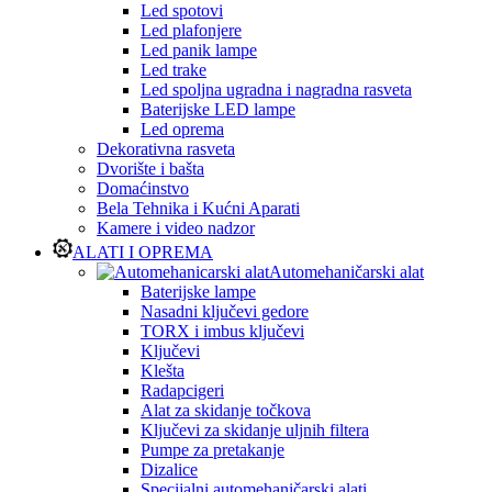
Led spotovi
Led plafonjere
Led panik lampe
Led trake
Led spoljna ugradna i nagradna rasveta
Baterijske LED lampe
Led oprema
Dekorativna rasveta
Dvorište i bašta
Domaćinstvo
Bela Tehnika i Kućni Aparati
Kamere i video nadzor
ALATI I OPREMA
Automehaničarski alat
Baterijske lampe
Nasadni ključevi gedore
TORX i imbus ključevi
Ključevi
Klešta
Radapcigeri
Alat za skidanje točkova
Ključevi za skidanje uljnih filtera
Pumpe za pretakanje
Dizalice
Specijalni automehaničarski alati