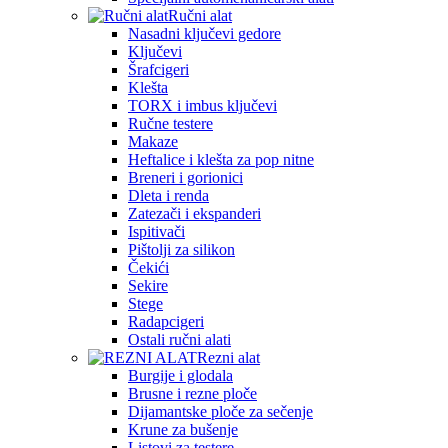
Ručni alat
Nasadni ključevi gedore
Ključevi
Šrafcigeri
Klešta
TORX i imbus ključevi
Ručne testere
Makaze
Heftalice i klešta za pop nitne
Breneri i gorionici
Dleta i renda
Zatezači i ekspanderi
Ispitivači
Pištolji za silikon
Čekići
Sekire
Stege
Radapcigeri
Ostali ručni alati
Rezni alat
Burgije i glodala
Brusne i rezne ploče
Dijamantske ploče za sečenje
Krune za bušenje
Listovi za testere