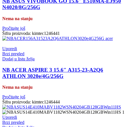
NB ASUS VIVOBOOK GO 15.6″ E510MA-EJ950
N4020/8G/256G
Nema na stanju
Pročitajte još
Šifra proizvoda:
kimtec1246441
Uporedi
Brzi pregled
Dodaj u listu želja
NB ACER ASPIRE 3 15.6″ A315-23-A2Q6
ATHLON 3020e/4G/256G
Nema na stanju
Pročitajte još
Šifra proizvoda:
kimtec1246444
Uporedi
Brzi pregled