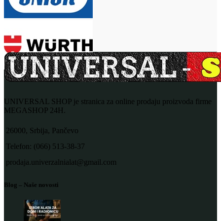
UNIVERSAL SHOP je stranica za online prodaju proizvoda firme
MEGASHOP 24H.
26000, Srbija, Pančevo
Telefon: (066) 513-38-37
prodaja.univerzalnialat@gmail.com
Blog – Naše novosti