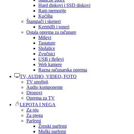
Hard diskovi i SSD diskovi
Ram memorije
Kućišta
Štampači i skeneri
Kertridži i toneri
Ostala oprema za računare
Miševi
Tastature
Slušalice
Zvučnici
USB i fleševi
Web kamere
Razna računarska oprema
TV, AUDIO, VIDEO, FOTO
TV uredjaji
Audio komponente
Dronovi
Oprema za TV
LEPOTA I NEGA
Za nju
Za njega
Parfemi
Ženski parfemi
Muški parfemi