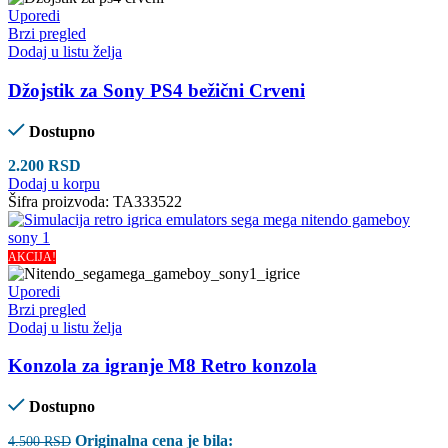
Uporedi
Brzi pregled
Dodaj u listu želja
Džojstik za Sony PS4 bežični Crveni
Dostupno
2.200
RSD
Dodaj u korpu
Šifra proizvoda:
TA333522
AKCIJA!
Uporedi
Brzi pregled
Dodaj u listu želja
Konzola za igranje M8 Retro konzola
Dostupno
Originalna cena je bila:
4.500
RSD