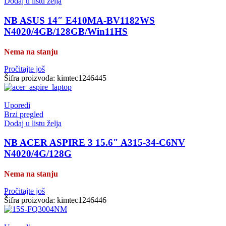
Dodaj u listu želja
NB ASUS 14″ E410MA-BV1182WS
N4020/4GB/128GB/Win11HS
Nema na stanju
Pročitajte još
Šifra proizvoda:
kimtec1246445
Uporedi
Brzi pregled
Dodaj u listu želja
NB ACER ASPIRE 3 15.6″ A315-34-C6NV
N4020/4G/128G
Nema na stanju
Pročitajte još
Šifra proizvoda:
kimtec1246446