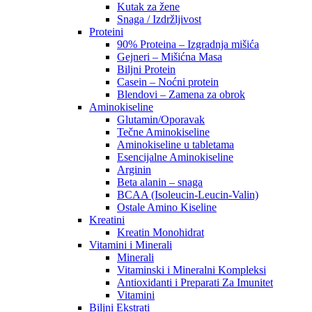
Kutak za žene
Snaga / Izdržljivost
Proteini
90% Proteina – Izgradnja mišića
Gejneri – Mišićna Masa
Biljni Protein
Casein – Noćni protein
Blendovi – Zamena za obrok
Aminokiseline
Glutamin/Oporavak
Tečne Aminokiseline
Aminokiseline u tabletama
Esencijalne Aminokiseline
Arginin
Beta alanin – snaga
BCAA (Isoleucin-Leucin-Valin)
Ostale Amino Kiseline
Kreatini
Kreatin Monohidrat
Vitamini i Minerali
Minerali
Vitaminski i Mineralni Kompleksi
Antioxidanti i Preparati Za Imunitet
Vitamini
Biljni Ekstrati