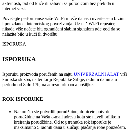
aktivnosti, rad od kuće ili zabavu sa porodicom bez prekida u
internet vezi.
Povećajte performanse vaše Wi-Fi mreže danas i uverite se u brzinu
i pouzdanost internetskog povezivanja. Uz naš Wi-Fi repeater,
nikada više nećete biti ograničeni slabim signalom gde god da se
nalazite bilo u kući ili dvorištu.
ISPORUKA
ISPORUKA
Isporuku proizvoda poručenih na sajtu
UNIVERZALNI ALAT
vrši
kurirska služba, na teritoriji Republike Srbije, radnim danima u
periodu od 8 do 17h, na adresu primaoca pošiljke.
ROK ISPORUKE
Nakon što ste potvrdili porudžbinu, dobićete potvrdu
porudžbine na Vašu e-mail adresu koju ste naveli prilikom
kreiranja porudžbine. Od tog trenutka rok isporuke je
maksimalno 5 radnih dana u slučaju plaćanja robe pouzećem.