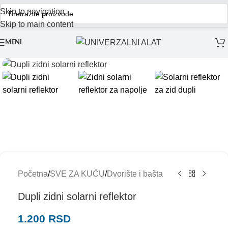
Skip to navigation
Skip to main content
MENI
Početna
/
SVE ZA KUĆU
/
Dvorište i bašta
Dupli zidni solarni reflektor
1.200
RSD