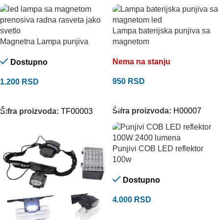
Lampa baterijska punjiva sa
Magnetna Lampa punjiva
magnetom
Nema na stanju
Dostupno
950
RSD
1.200
RSD
PROČITAJTE JOŠ
DODAJ U KORPU
Šifra proizvoda:
H00007
Šifra proizvoda:
TF00003
Punjivi COB LED reflektor
100w
Dostupno
4.000
RSD
DODAJ U KORPU