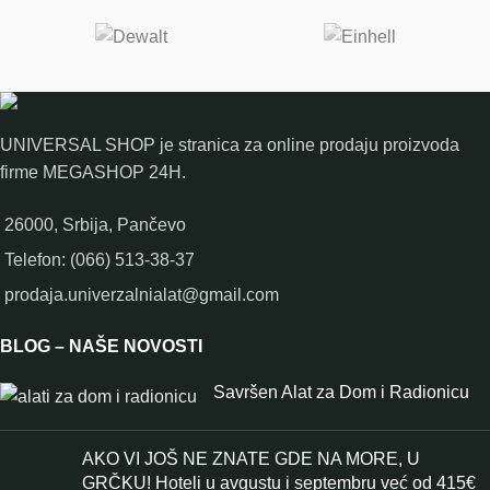
UNIVERSAL SHOP je stranica za online prodaju proizvoda
firme MEGASHOP 24H.
26000, Srbija, Pančevo
Telefon: (066) 513-38-37
prodaja.univerzalnialat@gmail.com
BLOG – NAŠE NOVOSTI
Savršen Alat za Dom i Radionicu
AKO VI JOŠ NE ZNATE GDE NA MORE, U
GRČKU! Hoteli u avgustu i septembru već od 415€