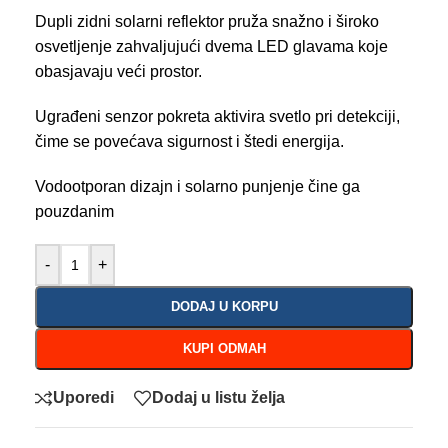
Dupli zidni solarni reflektor pruža snažno i široko
osvetljenje zahvaljujući dvema LED glavama koje
obasjavaju veći prostor.
Ugrađeni senzor pokreta aktivira svetlo pri detekciji,
čime se povećava sigurnost i štedi energija.
Vodootporan dizajn i solarno punjenje čine ga
pouzdanim
-
+
DODAJ U KORPU
KUPI ODMAH
Uporedi
Dodaj u listu želja