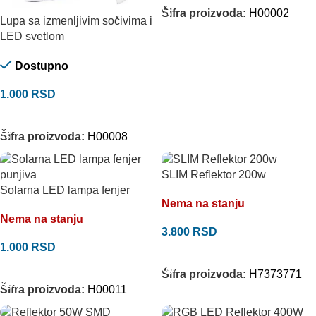
Šifra proizvoda:
H00002
Lupa sa izmenljivim sočivima i
LED svetlom
Dostupno
1.000
RSD
DODAJ U KORPU
Šifra proizvoda:
H00008
SLIM Reflektor 200w
Solarna LED lampa fenjer
Nema na stanju
Nema na stanju
3.800
RSD
1.000
RSD
PROČITAJTE JOŠ
PROČITAJTE JOŠ
Šifra proizvoda:
H7373771
Šifra proizvoda:
H00011