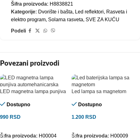
Šifra proizvoda:
H8838821
Kategorije:
Dvorište i bašta
,
Led reflektori
,
Rasveta i
elektro program
,
Solarna rasveta
,
SVE ZA KUĆU
Podeli
Povezani proizvodi
LED magnetna lampa punjiva
Led lampa sa magnetom
Dostupno
Dostupno
990
RSD
1.200
RSD
DODAJ U KORPU
DODAJ U KORPU
Šifra proizvoda:
H00004
Šifra proizvoda:
H00009