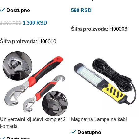
Dostupno
590
RSD
DODAJ U KORPU
1.300
RSD
1.600
RSD
Šifra proizvoda:
H00006
DODAJ U KORPU
Šifra proizvoda:
H00010
Univerzalni ključevi komplet 2
Magnetna Lampa na kabl
komada
Dostupno