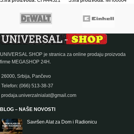
Šifra proizvoda:
CH444321
Šifra proizvoda:
MH00004
UNIVERSAL SHOP je stranica za online prodaju proizvoda
firme MEGASHOP 24H.
26000, Srbija, Pančevo
Telefon: (066) 513-38-37
prodaja.univerzalnialat@gmail.com
BLOG – NAŠE NOVOSTI
Savršen Alat za Dom i Radionicu