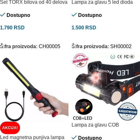
Set TORX bitova od 40 delova
Lampa za glavu 5 led dioda
Dostupno
Dostupno
1.790
RSD
1.500
RSD
DODAJ U KORPU
DODAJ U KORPU
Šifra proizvoda:
CH00005
Šifra proizvoda:
SH00002
Lampa za glavu COB
AKCIJA!
Led magnetna punjiva lampa
Dostupno