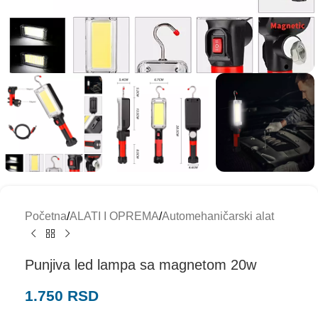
Početna
/
ALATI I OPREMA
/
Automehaničarski alat
Punjiva led lampa sa magnetom 20w
1.750
RSD