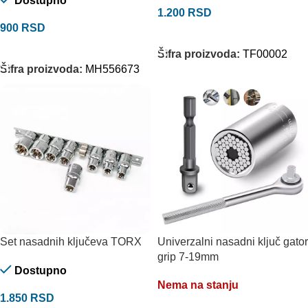
Dostupno
1.200
RSD
900
RSD
DODAJ U KORPU
DODAJ U KORPU
Šifra proizvoda:
TF00002
Šifra proizvoda:
MH556673
Set nasadnih ključeva TORX
Univerzalni nasadni ključ gator
grip 7-19mm
Dostupno
Nema na stanju
1.850
RSD