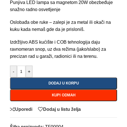
Punjiva LED lampa sa magnetom 20W obezbeđuje
snažno radno osvetljenje
Oslobađa obe ruke – zalepi je za metal ili okači na
kuku kada nemaš gde da je prisloniš.
Izdržljivo ABS kućište i COB tehnologija daju
ravnomeran snop, uz dva režima (jako/slabo) za
precizan rad u garaži, radionici ili na terenu.
-
+
DODAJ U KORPU
KUPI ODMAH
Uporedi
Dodaj u listu želja
Šifra proizvoda:
TF00004