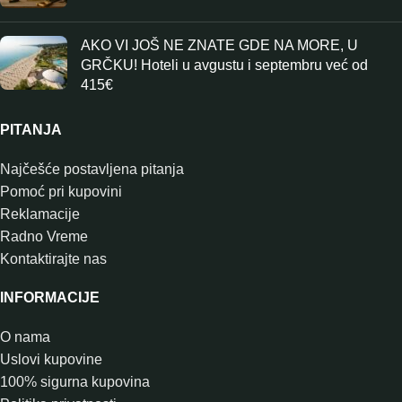
AKO VI JOŠ NE ZNATE GDE NA MORE, U
GRČKU! Hoteli u avgustu i septembru već od
415€
PITANJA
Najčešće postavljena pitanja
Pomoć pri kupovini
Reklamacije
Radno Vreme
Kontaktirajte nas
INFORMACIJE
O nama
Uslovi kupovine
100% sigurna kupovina