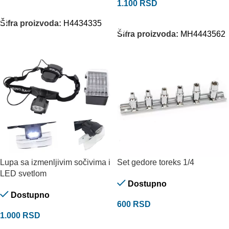
1.100
RSD
DODAJ U KORPU
PROČITAJTE JOŠ
Šifra proizvoda:
H4434335
Šifra proizvoda:
MH4443562
Lupa sa izmenljivim sočivima i
Set gedore toreks 1/4
LED svetlom
Dostupno
Dostupno
600
RSD
1.000
RSD
DODAJ U KORPU