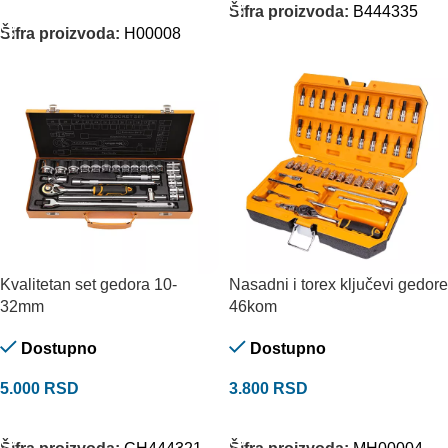
DODAJ U KORPU
Šifra proizvoda:
B444335
Šifra proizvoda:
H00008
Kvalitetan set gedora 10-
Nasadni i torex ključevi gedore
32mm
46kom
Dostupno
Dostupno
5.000
RSD
3.800
RSD
DODAJ U KORPU
DODAJ U KORPU