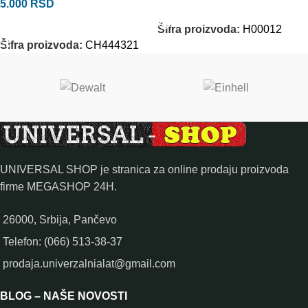
5.000
RSD
PROČITAJTE JOŠ
DODAJ U KORPU
Šifra proizvoda:
H00012
Šifra proizvoda:
CH444321
UNIVERSAL SHOP je stranica za online prodaju proizvoda
firme MEGASHOP 24H.
26000, Srbija, Pančevo
Telefon: (066) 513-38-37
prodaja.univerzalnialat@gmail.com
BLOG – NAŠE NOVOSTI