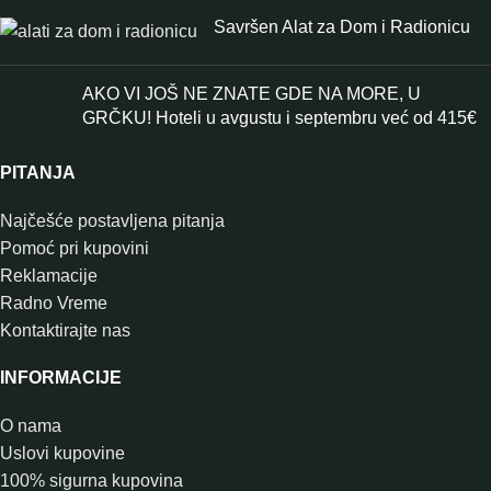
Savršen Alat za Dom i Radionicu
AKO VI JOŠ NE ZNATE GDE NA MORE, U
GRČKU! Hoteli u avgustu i septembru već od 415€
PITANJA
Najčešće postavljena pitanja
Pomoć pri kupovini
Reklamacije
Radno Vreme
Kontaktirajte nas
INFORMACIJE
O nama
Uslovi kupovine
100% sigurna kupovina