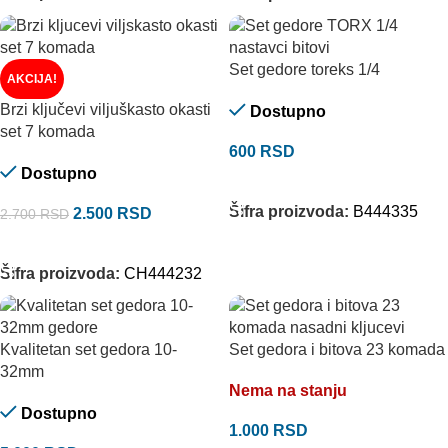
Set gedore toreks 1/4
AKCIJA!
Brzi ključevi viljuškasto okasti
Dostupno
set 7 komada
600
RSD
Dostupno
DODAJ U KORPU
Šifra proizvoda:
B444335
2.500
RSD
2.700
RSD
DODAJ U KORPU
Šifra proizvoda:
CH444232
Kvalitetan set gedora 10-
Set gedora i bitova 23 komada
32mm
Nema na stanju
Dostupno
1.000
RSD