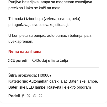
Punjiva baterijska lampa sa magnetom osvetljava
precizno i lako se kači na metal.
Tri moda i izbor boja (zelena, crvena, bela)
prilagođavaju svetlo svakoj situaciji.
U kompletu su punjač, auto punjač i baterija, pa si
uvek spreman.
Nema na zalihama
Uporedi
Dodaj u listu želja
Šifra proizvoda:
H00007
Kategorije:
Automehaničarski alat
,
Baterijske lampe
,
Baterijske LED lampe
,
Rasveta i elektro program
Podeli