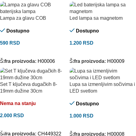
Lampa za glavu COB
Led lampa sa magnetom
Dostupno
Dostupno
590
RSD
1.200
RSD
DODAJ U KORPU
DODAJ U KORPU
Šifra proizvoda:
H00006
Šifra proizvoda:
H00009
Set T ključeva dugačkih 8-
Lupa sa izmenljivim sočivima i
19mm dužine 30cm
LED svetlom
Nema na stanju
Dostupno
2.000
RSD
1.000
RSD
PROČITAJTE JOŠ
DODAJ U KORPU
Šifra proizvoda:
CH449322
Šifra proizvoda:
H00008