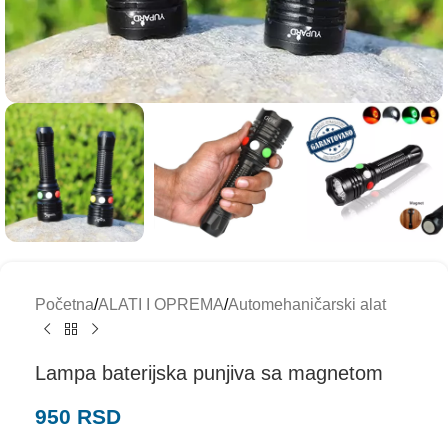
Početna
/
ALATI I OPREMA
/
Automehaničarski alat
Lampa baterijska punjiva sa magnetom
950
RSD