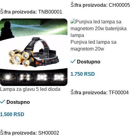
DODAJ U KORPU
Šifra proizvoda:
CH00005
Šifra proizvoda:
TNB00001
Punjiva led lampa sa
magnetom 20w
Dostupno
1.750
RSD
DODAJ U KORPU
Lampa za glavu 5 led dioda
Šifra proizvoda:
TF00004
Dostupno
1.500
RSD
DODAJ U KORPU
Šifra proizvoda:
SH00002