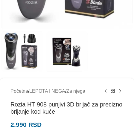
Početna
/
LEPOTA I NEGA
/
Za njega
Rozia HT-908 punjivi 3D brijač za precizno
brijanje kod kuće
2.990
RSD