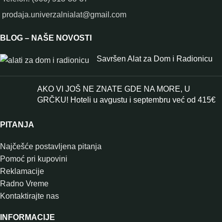
prodaja.univerzalnialat@gmail.com
BLOG – NAŠE NOVOSTI
Savršen Alat za Dom i Radionicu
AKO VI JOŠ NE ZNATE GDE NA MORE, U
GRČKU! Hoteli u avgustu i septembru već od 415€
PITANJA
Najčešće postavljena pitanja
Pomoć pri kupovini
Reklamacije
Radno Vreme
Kontaktirajte nas
INFORMACIJE