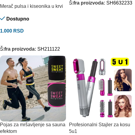
Šifra proizvoda:
SH6632233
Merač pulsa i kiseonika u krvi
Dostupno
1.000
RSD
DODAJ U KORPU
Šifra proizvoda:
SH211122
Pojas za mršavljenje sa sauna
Profesionalni Stajler za kosu
efektom
5u1