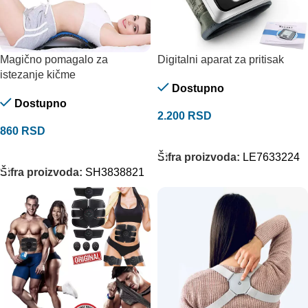
Magično pomagalo za
Digitalni aparat za pritisak
istezanje kičme
Dostupno
Dostupno
2.200
RSD
860
RSD
DODAJ U KORPU
DODAJ U KORPU
Šifra proizvoda:
LE7633224
Šifra proizvoda:
SH3838821