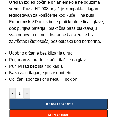
Uredan izgled počinje brijanjem koje ne oduzima
vreme: Rozia HT-908 brijač je kompaktan, lagan i
jednostavan za korišćenje kod kuće ili na putu.
Ergonomski 3D oblik bolje prati konture lica i glave,
dok punjiva baterija i praktična baza olakšavaju
svakodnevnu rutinu. Idealan je kada želite brz
završetak i čist osećaj bez odlaska kod berberina.
Udobno držanje bez klizanja u ruci
Pogodan za bradu i kraće dlačice na glavi
Punjivi rad bez stalnog kabla
Baza za odlaganje posle upotrebe
Odličan izbor za ličnu negu ili poklon
-
+
DODAJ U KORPU
KUPI ODMAH