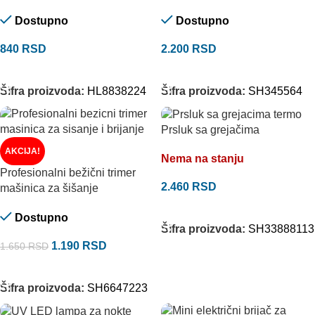
Dostupno
Dostupno
840
RSD
2.200
RSD
DODAJ U KORPU
DODAJ U KORPU
Šifra proizvoda:
HL8838224
Šifra proizvoda:
SH345564
Prsluk sa grejačima
AKCIJA!
Nema na stanju
Profesionalni bežični trimer
2.460
RSD
mašinica za šišanje
ODABERITE OPCIJE
Dostupno
Šifra proizvoda:
SH33888113
1.190
RSD
1.650
RSD
DODAJ U KORPU
Šifra proizvoda:
SH6647223