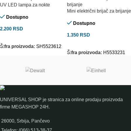
UV LED lampa za nokte
Mini električni brijač za brijanje
Dostupno
Dostupno
2.200
RSD
1.350
RSD
DODAJ U KORPU
DODAJ U KORPU
Šifra proizvoda:
SH5523612
Šifra proizvoda:
H5533231
UNIVERSAL SHOP je stranica za online prodaju proizvoda
firme MEGASHOP 24H.
26000, Srbija, Pančevo
Telefon: (066) 513-38-37