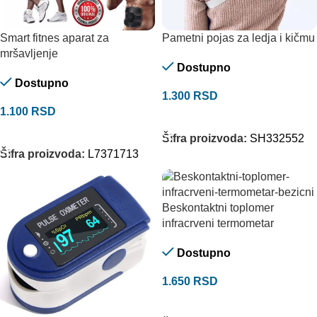
Smart fitnes aparat za
Pametni pojas za ledja i kičmu
mršavljenje
Dostupno
Dostupno
1.300
RSD
1.100
RSD
DODAJ U KORPU
DODAJ U KORPU
Šifra proizvoda:
SH332552
Šifra proizvoda:
L7371713
Beskontaktni toplomer
infracrveni termometar
Dostupno
1.650
RSD
DODAJ U KORPU