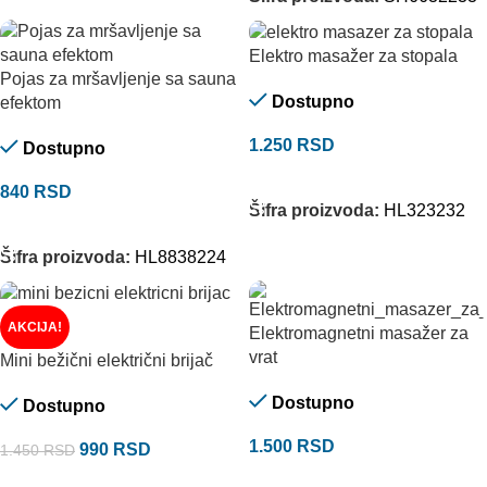
Elektro masažer za stopala
Pojas za mršavljenje sa sauna
Dostupno
efektom
1.250
RSD
Dostupno
DODAJ U KORPU
840
RSD
Šifra proizvoda:
HL323232
DODAJ U KORPU
Šifra proizvoda:
HL8838224
AKCIJA!
Elektromagnetni masažer za
vrat
Mini bežični električni brijač
Dostupno
Dostupno
1.500
RSD
990
RSD
1.450
RSD
DODAJ U KORPU
DODAJ U KORPU