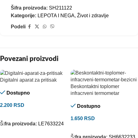
Šifra proizvoda:
SH211122
Kategorije:
LEPOTA I NEGA
,
Život i zdravlje
Podeli
Povezani proizvodi
Digitalni aparat za pritisak
Beskontaktni toplomer
Dostupno
infracrveni termometar
2.200
RSD
Dostupno
DODAJ U KORPU
1.650
RSD
Šifra proizvoda:
LE7633224
DODAJ U KORPU
Šifra proizvoda:
SH6632233