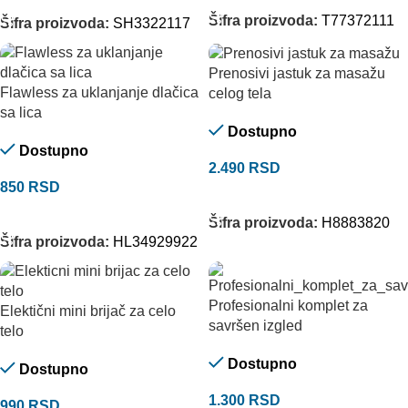
Šifra proizvoda:
T77372111
Šifra proizvoda:
SH3322117
Prenosivi jastuk za masažu
Flawless za uklanjanje dlačica
celog tela
sa lica
Dostupno
Dostupno
2.490
RSD
850
RSD
DODAJ U KORPU
DODAJ U KORPU
Šifra proizvoda:
H8883820
Šifra proizvoda:
HL34929922
Profesionalni komplet za
Elektični mini brijač za celo
savršen izgled
telo
Dostupno
Dostupno
1.300
RSD
990
RSD