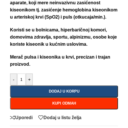
aparate, koji mere neinvazivnu zasićenost
kiseonikom tj. zasićenje hemoglobina kiseonikom
u arteriskoj krvi (SpO2) i puls (otkucaja/min.).
Koristi se u bolnicama, hiperbaričnoj komori,
domovima zdravlja, sportu, alpinizmu, osobe koje
koriste kiseonik u kućnim uslovima.
Merač pulsa i kiseonika u krvi, precizan i trajan
proizvod.
-
+
DODAJ U KORPU
KUPI ODMAH
Uporedi
Dodaj u listu želja