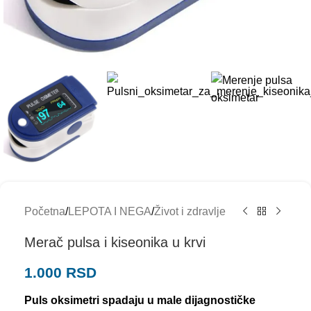
Početna
/
LEPOTA I NEGA
/
Život i zdravlje
Merač pulsa i kiseonika u krvi
1.000
RSD
Puls oksimetri spadaju u male dijagnostičke