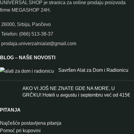
UNIVERSAL SHOP je stranica za online prodaju proizvoda
firme MEGASHOP 24H.
26000, Srbija, Pančevo
Telefon: (066) 513-38-37
prodaja.univerzalnialat@gmail.com
BLOG – NAŠE NOVOSTI
Savršen Alat za Dom i Radionicu
AKO VI JOŠ NE ZNATE GDE NA MORE, U
GRČKU! Hoteli u avgustu i septembru već od 415€
PITANJA
Najčešće postavljena pitanja
Pomoć pri kupovini