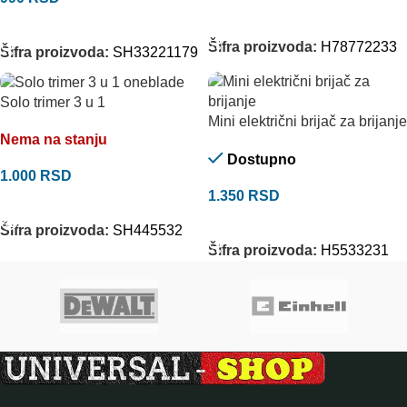
DODAJ U KORPU
DODAJ U KORPU
Šifra proizvoda:
H78772233
Šifra proizvoda:
SH33221179
Solo trimer 3 u 1
Mini električni brijač za brijanje
Nema na stanju
Dostupno
1.000
RSD
1.350
RSD
PROČITAJTE JOŠ
DODAJ U KORPU
Šifra proizvoda:
SH445532
Šifra proizvoda:
H5533231