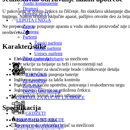
Audio komponente
Dronovi
U pakovanju se dobija četkica za čišćenje, što olakšava uklanjanje dlač
Oprema za TV
higijenu. Nakon brijanja isključite aparat, pažljivo otvorite deo za bri
LEPOTA I NEGA
Ne preporučuje se potapanje aparata u vodu ukoliko proizvođač nije iz
Za nju
Za njega
neoštećena. 🏠
Parfemi
Ženski parfemi
Karakteristike
Muški parfemi
Unisex parfemi
Život i zdravlje
Električni
aparat za brijanje
sa mrežicom
Dve sekcije za brijanje za brži i ravnomerniji rad
Ugrađeni trimer za skraćivanje brade i oblikovanje detalja
IGRAČKE
Bežični rad nakon punjenja baterije
Indikator punjenja za lakšu kontrolu
Za devojčice
Praktičan za kućnu upotrebu, putovanja i svakodnevnu negu
Za dečake
Jednostavno čišćenje uz priloženu četkicu
Dečija i bebi oprema
Kompaktan format za lako odlaganje
OPREMA ZA KUĆNE LJUBIMCE
Specifikacija
GEDŽETI
PROMOTIVNE AKCIJE
Model: Rozia HT-9324
Tip proizvoda: električni brijač sa mrežicom
OSTALE KATEGORIJE