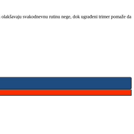
com olakšavaju svakodnevnu rutinu nege, dok ugrađeni trimer pomaže da