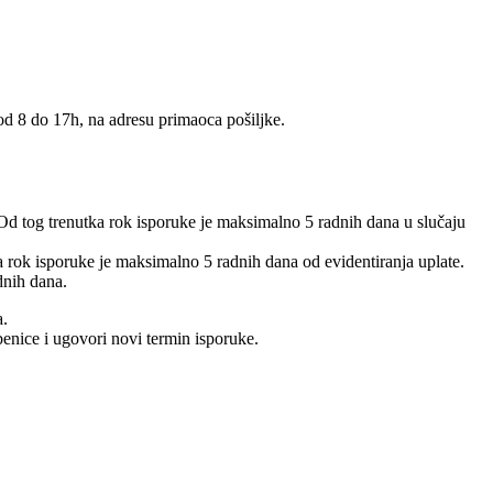
 od 8 do 17h, na adresu primaoca pošiljke.
 Od tog trenutka rok isporuke je maksimalno 5 radnih dana u slučaju
 a rok isporuke je maksimalno 5 radnih dana od evidentiranja uplate.
dnih dana.
a.
benice i ugovori novi termin isporuke.