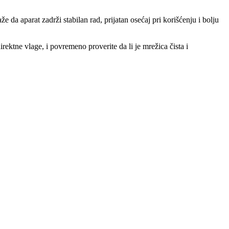
 da aparat zadrži stabilan rad, prijatan osećaj pri korišćenju i bolju
ektne vlage, i povremeno proverite da li je mrežica čista i