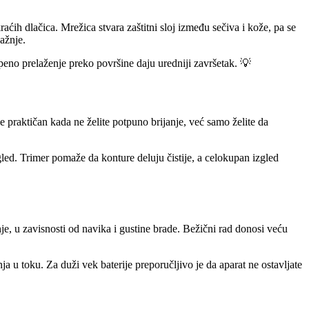
ih dlačica. Mrežica stvara zaštitni sloj između sečiva i kože, pa se
pažnje.
stepeno prelaženje preko površine daju uredniji završetak. 💡
je praktičan kada ne želite potpuno brijanje, već samo želite da
led. Trimer pomaže da konture deluju čistije, a celokupan izgled
je, u zavisnosti od navika i gustine brade. Bežični rad donosi veću
ja u toku. Za duži vek baterije preporučljivo je da aparat ne ostavljate