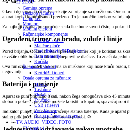
IT SHOP
Gaming oprema
Glavni deo aparata čine dve sekcije za brijanje sa mrežicom. One su n
Desktop računari
aparat koristi kontrolisano i precizno. To je naročito korisno za brijanj
Laptopovi
Monitori
Za najbolji rezultat preporučuje se da lice bude suvo i čisto, a pokreti 
Mobilni telefoni
Računarske komponente
Ugrađeni trimer za bradu, zulufe i linije
Grafičke kartice
Matične ploče
Hard diskovi i SSD diskovi
Pored brijanja, Rozia HT-9324 poseduje trimer koji je koristan za skrać
Ram memorije
osvežite oblik brade ili uklonite nepravilne dlačice. To znači da jedni
Kućišta
Ova funkcija je posebno korisna za muškarce koji nose kraću bradu, t
Štampači i skeneri
negovanije.
Kertridži i toneri
Ostala oprema za računare
Baterija i punjenje
Miševi
Tastature
Slušalice
Aparat se puni približno 8 sati, nakon čega omogućava oko 45 minuta ra
Zvučnici
slobodu pokreta, pa aparat možete koristiti u kupatilu, spavaćoj sobi il
USB i fleševi
Web kamere
Indikator punjenja olakšava praćenje statusa baterije. Kada je aparat p
Razna računarska oprema
stalno priključen i da ga punite prema potrebi. ⚙️
TV, AUDIO, VIDEO, FOTO
Jednostavno održavanje nakon upotrebe
TV uredjaji