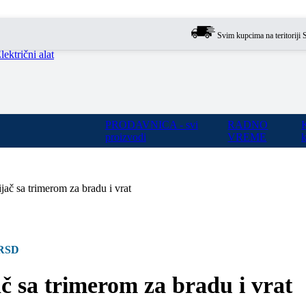
Svim kupcima na teritoriji Srbije
lektrični alat
PRODAVNICA - svi
RADNO
proizvodi
VREME
k
jač sa trimerom za bradu i vrat
RSD
ač sa trimerom za bradu i vrat