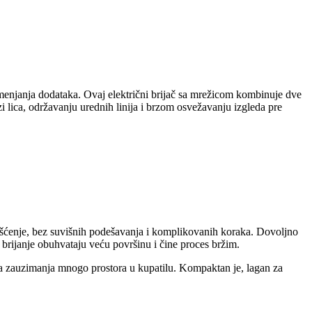
menjanja dodataka. Ovaj električni brijač sa mrežicom kombinuje dve
 lica, održavanju urednih linija i brzom osvežavanju izgleda pre
rišćenje, bez suvišnih podešavanja i komplikovanih koraka. Dovoljno
 brijanje obuhvataju veću površinu i čine proces bržim.
a zauzimanja mnogo prostora u kupatilu. Kompaktan je, lagan za