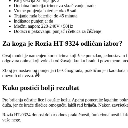
Broj sekcija za brijanje: 2
Dodatna funkcija: trimer za skraćivanje brade
Vreme punjenja baterije: oko 8 sati
Trajanje rada baterije: do 45 minuta
Indikator punjenja: da
Mrežni napon: 220-240V / 50Hz
Dodaci u pakovanju: punjač i četkica za čišćenje
Za koga je Rozia HT-9324 odličan izbor?
Ovaj model je namenjen korisnicima koji žele pouzdan, jednostavan i pr
odgovara onima koji vole da održavaju kratku bradu i povremeno precizi
Zbog jednostavnog punjenja i bežičnog rada, praktičan je i kao dodatni
dnevnih obaveza. 🎁
Kako postići bolji rezultat
Pre brijanja očistite lice i osušite kožu. Aparat pomerajte laganim pok
duža, jer će kraće dlačice omogućiti lakši rad brijača. Nakon završetka
Rozia HT-9324 donosi dobar odnos praktičnosti, funkcionalnosti i lak
vaše nege.