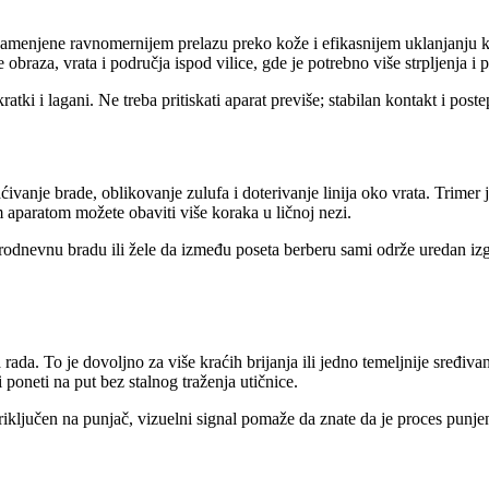
amenjene ravnomernijem prelazu preko kože i efikasnijem uklanjanju krać
e obraza, vrata i područja ispod vilice, gde je potrebno više strpljenja i 
kratki i lagani. Ne treba pritiskati aparat previše; stabilan kontakt i po
ivanje brade, oblikovanje zulufa i doterivanje linija oko vrata. Trimer 
m aparatom možete obaviti više koraka u ličnoj nezi.
rodnevnu bradu ili žele da između poseta berberu sami održe uredan izg
da. To je dovoljno za više kraćih brijanja ili jedno temeljnije sređivan
i poneti na put bez stalnog traženja utičnice.
riključen na punjač, vizuelni signal pomaže da znate da je proces punjen