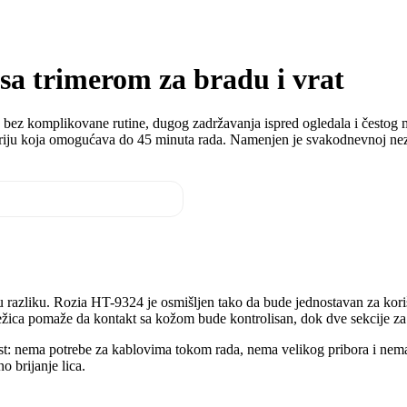
 sa trimerom za bradu i vrat
d bez komplikovane rutine, dugog zadržavanja ispred ogledala i čestog 
ateriju koja omogućava do 45 minuta rada. Namenjen je svakodnevnoj nezi
liku razliku. Rozia HT-9324 je osmišljen tako da bude jednostavan za ko
Mrežica pomaže da kontakt sa kožom bude kontrolisan, dok dve sekcije za
ost: nema potrebe za kablovima tokom rada, nema velikog pribora i nem
 brijanje lica.