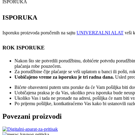
ISPORUKA
ISPORUKA
Isporuku proizvoda poručenih na sajtu
UNIVERZALNI ALAT
vrši k
ROK ISPORUKE
Nakon što ste potvrdili porudžbinu, dobićete potvrdu porudžbin
plaćanja robe pouzećem.
Za porudžbine čije plaćanje se vrši uplatom u banci ili pošti, 
Uobičajeno vreme za isporuku je tri radna dana.
Usled preo
Bićete obavesteni putem sms poruke da će Vam pošiljka biti dos
Uobičajena praksa je da Vas, ukoliko prva isporuka bude neuspeš
Ukoliko Vas i tada ne pronađe na adresi, pošiljka će nam biti v
Po prijemu pošiljke, kontkatiraćemo Vas kako bi ustanovili raz
Povezani proizvodi