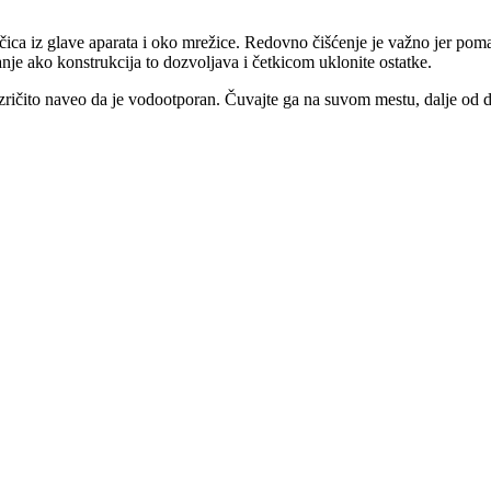
ica iz glave aparata i oko mrežice. Redovno čišćenje je važno jer pomaže
janje ako konstrukcija to dozvoljava i četkicom uklonite ostatke.
ričito naveo da je vodootporan. Čuvajte ga na suvom mestu, dalje od dir