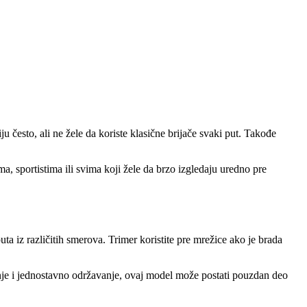
 često, ali ne žele da koriste klasične brijače svaki put. Takođe
a, sportistima ili svima koji žele da brzo izgledaju uredno pre
ta iz različitih smerova. Trimer koristite pre mrežice ako je brada
anje i jednostavno održavanje, ovaj model može postati pouzdan deo