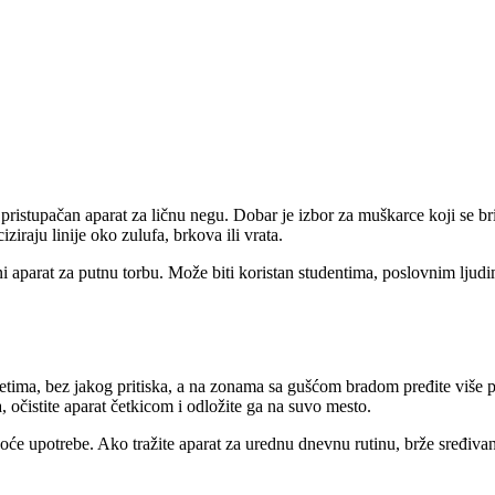
istupačan aparat za ličnu negu. Dobar je izbor za muškarce koji se briju
raju linije oko zulufa, brkova ili vrata.
 aparat za putnu torbu. Može biti koristan studentima, poslovnim ljudim
retima, bez jakog pritiska, a na zonama sa gušćom bradom pređite više pu
, očistite aparat četkicom i odložite ga na suvo mesto.
oće upotrebe. Ako tražite aparat za urednu dnevnu rutinu, brže sređiv