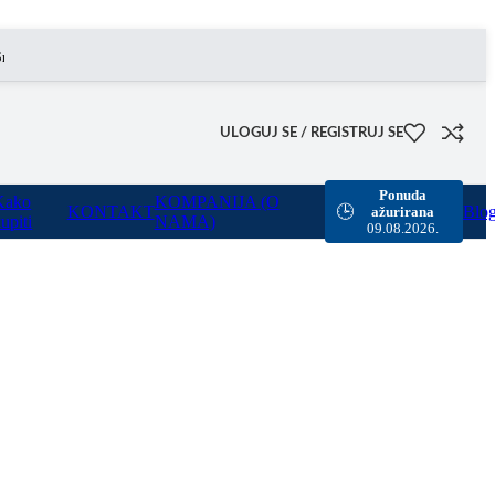
 omogućili smo besplatnu dostavu za sve porudžbine sa našeg sajta u vrednosti preko 8000 rsd.
ULOGUJ SE / REGISTRUJ SE
Ponuda
Kako
KOMPANIJA (O
KONTAKT
Blo
🕒
ažurirana
upiti
NAMA)
09.08.2026.