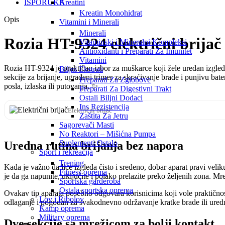
ISPORUKA
Kreatini
Kreatin Monohidrat
Opis
Vitamini i Minerali
Minerali
Rozia HT-9324 električni brijač
Vitaminski i Mineralni Kompleksi
Antioxidanti i Preparati Za Imunitet
Vitamini
Rozia HT-9324 je praktičan izbor za muškarce koji žele uredan izgle
Biljni Ekstrati
sekcije za brijanje, ugrađeni trimer za skraćivanje brade i punjivu b
Preparati Za Zglobove
posla, izlaska ili putovanja. ✨
Preparati Za Digestivni Trakt
Ostali Biljni Dodaci
Ins Rezistencija
Električni brijač
Zaštita Za Jetru
Sagorevači Masti
No Reaktori – Mišićna Pumpa
Suplementi Ostalo
Uredna rutina brijanja bez napora
Sport i rekreacija
Trening
Kada je važno da lice izgleda čisto i sređeno, dobar aparat pravi ve
Fitness oprema
je da ga napunite, uključite i polako prelazite preko željenih zona. 
Sportska garderoba
Ostala sportska oprema
Ovakav tip aparata posebno odgovara korisnicima koji vole praktičn
Lov i Ribolov
odlaganje i pogodan za svakodnevno održavanje kratke brade ili uredno
Kamp oprema
Military oprema
Dve sekcije sa mrežicom za bolji kontakt