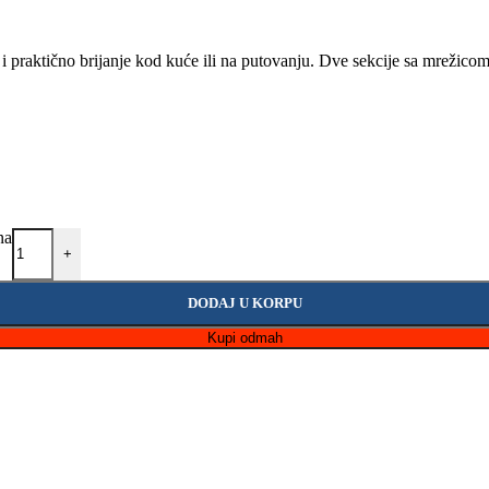
o i praktično brijanje kod kuće ili na putovanju. Dve sekcije sa mreži
na
+
DODAJ U KORPU
Kupi odmah