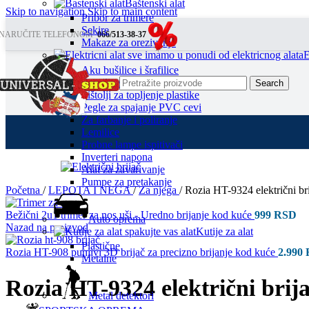
Baštenski alat
Skip to navigation
Skip to main content
Pribor za trimere
Sekire
NARUČITE TELEFONOM
066/513-38-37
Makaze za orezivanje
E
Aku bušilice i šrafilice
Brusilice
Search
Pištolji za topljenje plastike
Pegle za spajanje PVC cevi
Za farbanje i poliranje
Lemilice
Probne lampe ispitivači
Inverteri napona
Alat za zavarivanje
Pumpe za pretakanje
Početna
/
LEPOTA I NEGA
/
Za njega
/
Rozia HT-9324 električni bri
Bežični 2u1 trimer za nos uši - Uredno brijanje kod kuće
999
RSD
Auto oprema
Nazad na proizvod
Kutije za alat
Plastične
Rozia HT-908 punjivi 3D brijač za precizno brijanje kod kuće
2.990
Metalne
Rozia HT-9324 električni brij
Metal detektori