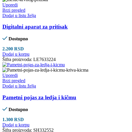
Uporedi
Brzi pregled
Dodaj u listu želja
Digitalni aparat za pritisak
Dostupno
2.200
RSD
Dodaj u korpu
Šifra proizvoda:
LE7633224
Uporedi
Brzi pregled
Dodaj u listu želja
Pametni pojas za ledja i kičmu
Dostupno
1.300
RSD
Dodaj u korpu
Šifra proizvoda:
SH332552