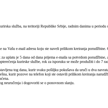
urirska služba, na teritoriji Republike Srbije, radnim danima u periodu
e na Vašu e-mail adresu koju ste naveli prilikom kreiranja porudžbine.
rok za uplatu je 5 dana od dana prijema e-maila sa potvrdom porudžbine,
pterećenja kurirske službe, rok za isporuku se može produžiti i do 7 ra
tavljena tog dana, kurir svaku pošiljku pokušava da uruči u dva navrat
na, kurir pozove na telefon koji ste ostavili prilikom kreiranja narudž
raćena.
log neuručenja i dogovoriti se o ponovnom slanju.