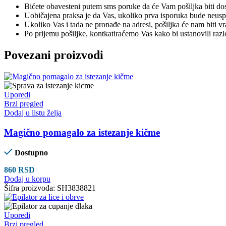
Bićete obavesteni putem sms poruke da će Vam pošiljka biti dos
Uobičajena praksa je da Vas, ukoliko prva isporuka bude neuspeš
Ukoliko Vas i tada ne pronađe na adresi, pošiljka će nam biti v
Po prijemu pošiljke, kontkatiraćemo Vas kako bi ustanovili raz
Povezani proizvodi
Uporedi
Brzi pregled
Dodaj u listu želja
Magično pomagalo za istezanje kičme
Dostupno
860
RSD
Dodaj u korpu
Šifra proizvoda:
SH3838821
Uporedi
Brzi pregled