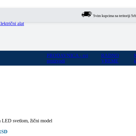
Svim kupcima na teritoriji Srbije om
lektrični alat
PRODAVNICA - svi
RADNO
proizvodi
VREME
k
o sa LED svetlom, žični model
RSD