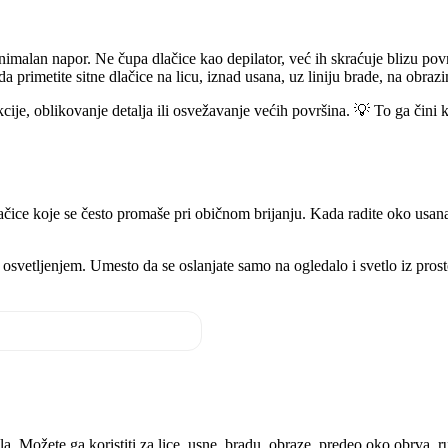
nimalan napor. Ne čupa dlačice kao depilator, već ih skraćuje blizu povr
da primetite sitne dlačice na licu, iznad usana, uz liniju brade, na obr
kcije, oblikovanje detalja ili osvežavanje većih površina. 💡 To ga čin
čice koje se često promaše pri običnom brijanju. Kada radite oko usana, 
 osvetljenjem. Umesto da se oslanjate samo na ogledalo i svetlo iz prost
la. Možete ga koristiti za lice, usne, bradu, obraze, predeo oko obrva, 