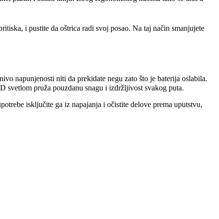
itiska, i pustite da oštrica radi svoj posao. Na taj način smanjujete
ivo napunjenosti niti da prekidate negu zato što je baterija oslabila.
 LED svetlom pruža pouzdanu snagu i izdržljivost svakog puta.
upotrebe isključite ga iz napajanja i očistite delove prema uputstvu,