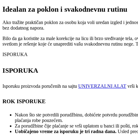
Idealan za poklon i svakodnevnu rutinu
Ako tražite praktičan poklon za osobu koja voli uredan izgled i jednos
bez dodatnog napora.
Bilo da ga koristite za male korekcije na licu ili brzo sređivanje tela
svetlom je rešenje koje će unaprediti vašu svakodnevnu rutinu nege. 
ISPORUKA
ISPORUKA
Isporuku proizvoda poručenih na sajtu
UNIVERZALNI ALAT
vrši k
ROK ISPORUKE
Nakon što ste potvrdili porudžbinu, dobićete potvrdu porudžbin
plaćanja robe pouzećem.
Za porudžbine čije plaćanje se vrši uplatom u banci ili pošti, 
Uobičajeno vreme za isporuku je tri radna dana.
Usled preo