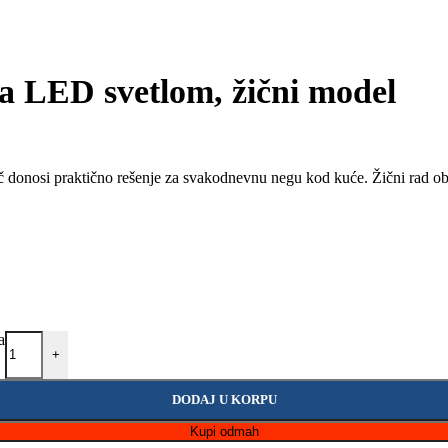
o sa LED svetlom, žični model
rijač donosi praktično rešenje za svakodnevnu negu kod kuće. Žični rad
a
+
DODAJ U KORPU
Kupi odmah