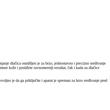
janje dlačica osmišljen je za brzo, jednostavno i precizno sređivanje
ture kože i postižete ravnomerniji rezultat, čak i kada su dlačice
ovoljno je da ga priključite i aparat je spreman za brzo sređivanje pred