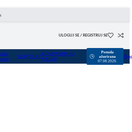
ogućili smo besplatnu dostavu za sve porudžbine sa našeg sajta u vrednosti preko 8000 rsd.
ULOGUJ SE / REGISTRUJ SE
Ponuda
Kako
KOMPANIJA (O
KONTAKT
Blo
🕒
ažurirana
upiti
NAMA)
07.08.2026.