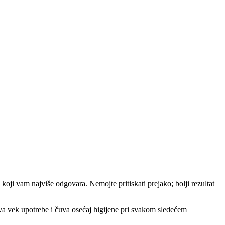
koji vam najviše odgovara. Nemojte pritiskati prejako; bolji rezultat
žava vek upotrebe i čuva osećaj higijene pri svakom sledećem