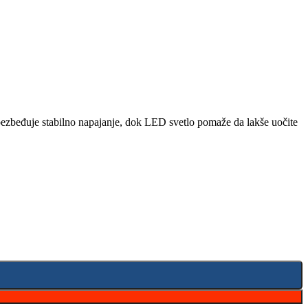
 obezbeđuje stabilno napajanje, dok LED svetlo pomaže da lakše uočite