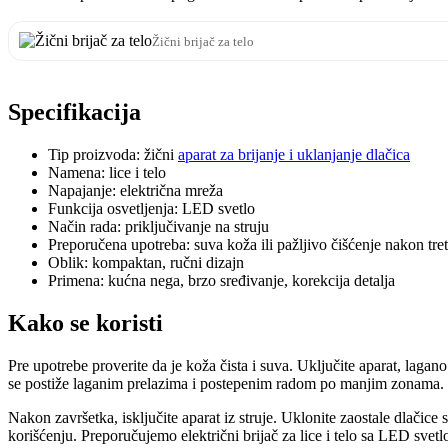
Žični brijač za telo
Specifikacija
Tip proizvoda: žični
aparat za brijanje i uklanjanje dlačica
Namena: lice i telo
Napajanje: električna mreža
Funkcija osvetljenja: LED svetlo
Način rada: priključivanje na struju
Preporučena upotreba: suva koža ili pažljivo čišćenje nakon tr
Oblik: kompaktan, ručni dizajn
Primena: kućna nega, brzo sređivanje, korekcija detalja
Kako se koristi
Pre upotrebe proverite da je koža čista i suva. Uključite aparat, laga
se postiže laganim prelazima i postepenim radom po manjim zonama.
Nakon završetka, isključite aparat iz struje. Uklonite zaostale dlači
korišćenju. Preporučujemo električni brijač za lice i telo sa LED svet