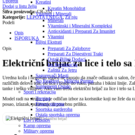
Uporedi
Kreatini
Dodaj u listu želja
Kreatin Monohidrat
Šifra proizvoda:
CR-252
Vitamini i Minerali
Kategorije:
LEPOTA I NEGA
,
Za nju
Minerali
Podeli
Vitaminski i Mineralni Kompleksi
Antioxidanti i Preparati Za Imunitet
Opis
Vitamini
ISPORUKA
Biljni Ekstrati
Opis
Preparati Za Zglobove
Preparati Za Digestivni Trakt
Ostali Biljni Dodaci
Električni brijač za lice i telo 
Ins Rezistencija
Zaštita Za Jetru
Sagorevači Masti
Uredna koža i negovan izgled ne moraju da znače odlazak u salon, čekan
No Reaktori – Mišićna Pumpa
različitih delova tela, od lica i brade do ruku, pazuha i bikini linije
Suplementi Ostalo
tanke i teško vidljive. Ako vam treba električni brijač za lice i telo s
Sport i rekreacija
Trening
Model radi na struju, pa je odličan izbor za korisnike koji ne žele da 
Fitness oprema
posao, izlazak, putovanje ili posebnu priliku.
Sportska garderoba
Ostala sportska oprema
Električni brijač
Lov i Ribolov
Kamp oprema
Military oprema