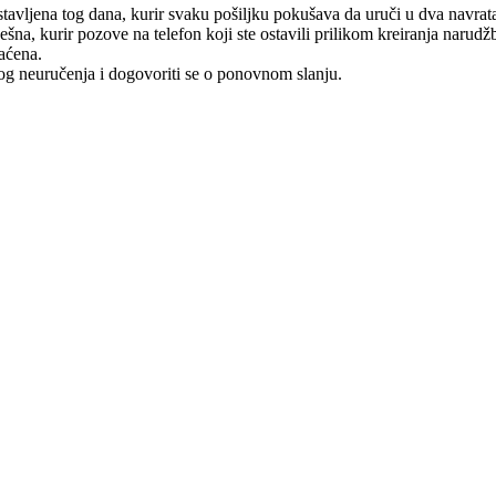
tavljena tog dana, kurir svaku pošiljku pokušava da uruči u dva navrat
na, kurir pozove na telefon koji ste ostavili prilikom kreiranja narudž
raćena.
log neuručenja i dogovoriti se o ponovnom slanju.