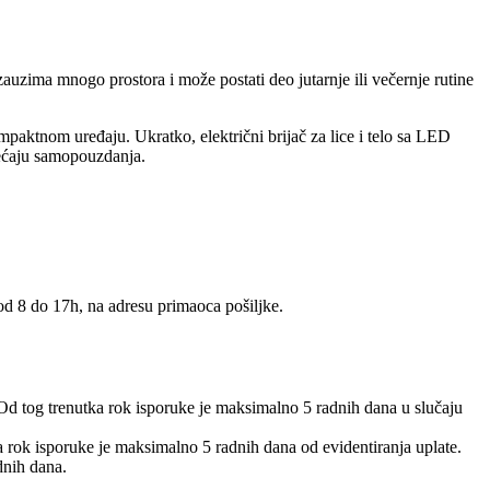
zauzima mnogo prostora i može postati deo jutarnje ili večernje rutine
ompaktnom uređaju. Ukratko, električni brijač za lice i telo sa LED
sećaju samopouzdanja.
 od 8 do 17h, na adresu primaoca pošiljke.
 Od tog trenutka rok isporuke je maksimalno 5 radnih dana u slučaju
 a rok isporuke je maksimalno 5 radnih dana od evidentiranja uplate.
dnih dana.