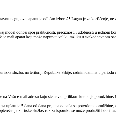
tavnu negu, ovaj aparat je odličan izbor. 🎁 Lagan je za korišćenje, ne 
, ovaj model donosi spoj praktičnosti, preciznosti i udobnosti u jednom k
To je mali aparat koji može napraviti veliku razliku u svakodnevnom o
urirska služba, na teritoriji Republike Srbije, radnim danima u periodu
e na Vašu e-mail adresu koju ste naveli prilikom kreiranja porudžbine.
rok za uplatu je 5 dana od dana prijema e-maila sa potvrdom porudžbine,
pterećenja kurirske službe, rok za isporuku se može produžiti i do 7 ra