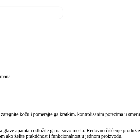
etmana
no zategnite kožu i pomerajte ga kratkim, kontrolisanim potezima u smeru 
ce sa glave aparata i odložite ga na suvo mesto. Redovno čišćenje produ
lom ako želite praktičnost i funkcionalnost u jednom proizvodu.