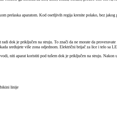
kom prelaska aparatom. Kod osetljivih regija krenite polako, bez jakog pr
 radi dok je priključen na struju. To znači da ne morate da proveravate n
 kada sređujete više zona odjednom. Električni brijač za lice i telo sa
 vodi, niti aparat koristiti pod tušem dok je priključen na struju. Nakon 
ikini linije