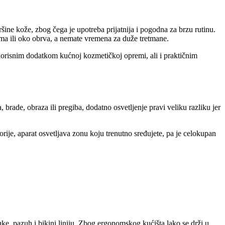
šine kože, zbog čega je upotreba prijatnija i pogodna za brzu rutinu.
azima ili oko obrva, a nemate vremena za duže tretmane.
i korisnim dodatkom kućnoj kozmetičkoj opremi, ali i praktičnim
brade, obraza ili pregiba, dodatno osvetljenje pravi veliku razliku jer
orije, aparat osvetljava zonu koju trenutno sređujete, pa je celokupan
ruke, pazuh i bikini liniju. Zbog ergonomskog kućišta lako se drži u