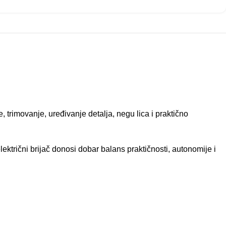
rimovanje, uređivanje detalja, negu lica i praktično
ktrični brijač donosi dobar balans praktičnosti, autonomije i