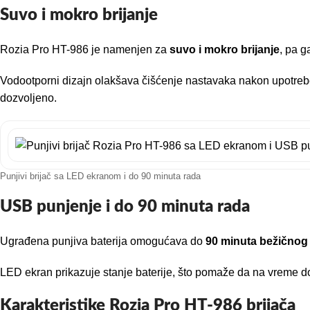
Suvo i mokro brijanje
Rozia Pro HT-986 je namenjen za
suvo i mokro brijanje
, pa g
Vodootporni dizajn olakšava čišćenje nastavaka nakon upotrebe. 
dozvoljeno.
Punjivi brijač sa LED ekranom i do 90 minuta rada
USB punjenje i do 90 minuta rada
Ugrađena punjiva baterija omogućava do
90 minuta bežičnog
LED ekran prikazuje stanje baterije, što pomaže da na vreme do
Karakteristike Rozia Pro HT-986 brijača