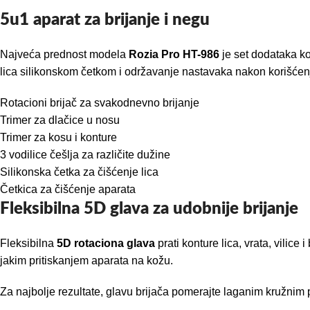
5u1 aparat za brijanje i negu
Najveća prednost modela
Rozia Pro HT-986
je set dodataka ko
lica silikonskom četkom i održavanje nastavaka nakon korišćen
Rotacioni brijač za svakodnevno brijanje
Trimer za dlačice u nosu
Trimer za kosu i konture
3 vodilice češlja za različite dužine
Silikonska četka za čišćenje lica
Četkica za čišćenje aparata
Fleksibilna 5D glava za udobnije brijanje
Fleksibilna
5D rotaciona glava
prati konture lica, vrata, vilic
jakim pritiskanjem aparata na kožu.
Za najbolje rezultate, glavu brijača pomerajte laganim kružnim po