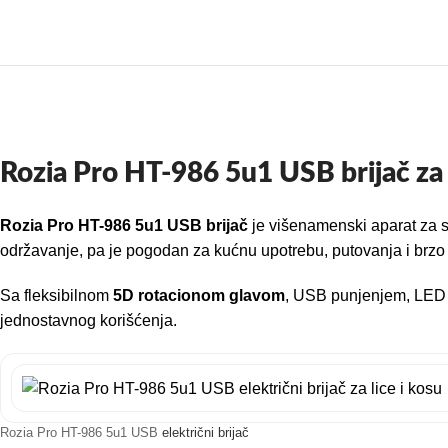
Rozia Pro HT-986 5u1 USB brijač za l
Rozia Pro HT-986 5u1 USB brijač
je višenamenski aparat za s
održavanje, pa je pogodan za kućnu upotrebu, putovanja i brzo s
Sa fleksibilnom
5D rotacionom glavom
, USB punjenjem, LED ek
jednostavnog korišćenja.
Rozia Pro HT-986 5u1 USB
električni brijač