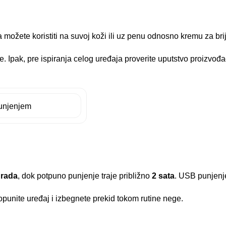
a možete koristiti na suvoj koži ili uz penu odnosno kremu za br
Ipak, pre ispiranja celog uređaja proverite uputstvo proizvođača
 rada
, dok potpuno punjenje traje približno
2 sata
. USB punjenje
punite uređaj i izbegnete prekid tokom rutine nege.