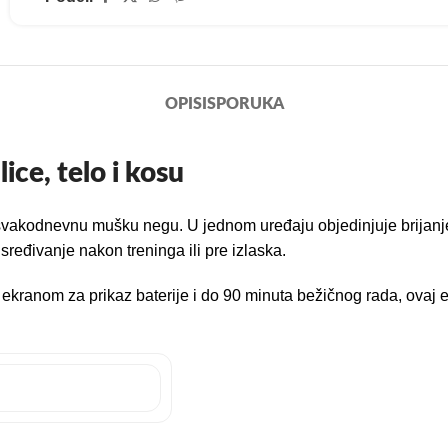
OPIS
ISPORUKA
ice, telo i kosu
vakodnevnu mušku negu. U jednom uređaju objedinjuje brijanje, t
ređivanje nakon treninga ili pre izlaska.
ranom za prikaz baterije i do 90 minuta bežičnog rada, ovaj ele