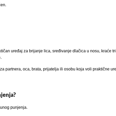
ćen.
an uređaj za brijanje lica, sređivanje dlačica u nosu, kraće tr
.
 partnera, oca, brata, prijatelja ili osobu koja voli praktične ur
jenja?
punog punjenja.