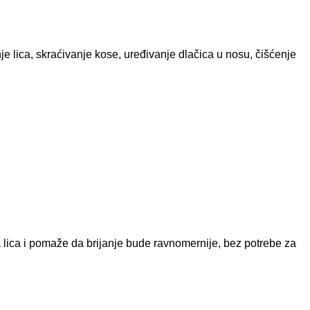
je lica, skraćivanje kose, uređivanje dlačica u nosu, čišćenje
va lica i pomaže da brijanje bude ravnomernije, bez potrebe za