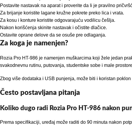
Postavite nastavak na aparat i proverite da li je pravilno pričvrš
Za brijanje koristite lagane kružne pokrete preko lica i vrata.
Za kosu i konture koristite odgovarajuću vodilicu češlja.
Nakon korišćenja skinite nastavak i očistite dlačice.
Ostavite oprane delove da se osuše pre odlaganja.
Za koga je namenjen?
Rozia Pro HT-986 je namenjen muškarcima koji žele jedan praktič
svakodnevnu rutinu, putovanja, studentske sobe i male prostore
Zbog više dodataka i USB punjenja, može biti i koristan poklon za
Često postavljana pitanja
Koliko dugo radi Rozia Pro HT-986 nakon pun
Prema specifikaciji, uređaj može raditi do 90 minuta nakon pot