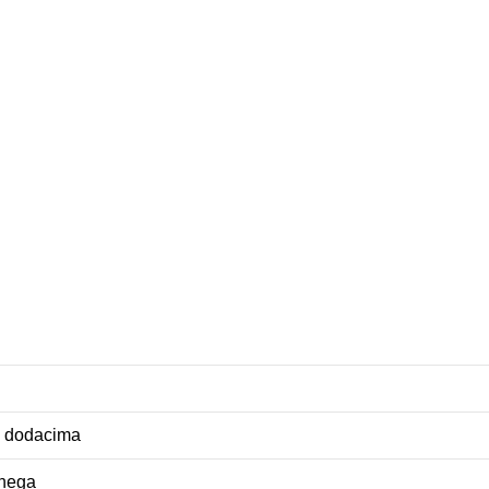
sa dodacima
 nega