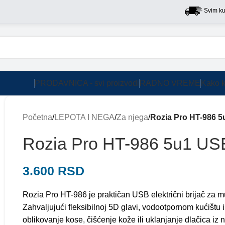
Svim kupcima 
PRODAVNICA - svi proizvodi
RADNO VREME
Kako k
Početna
/
LEPOTA I NEGA
/
Za njega
/
Rozia Pro HT-986 5u
Rozia Pro HT-986 5u1 USB b
3.600
RSD
Rozia Pro HT-986 je praktičan USB električni brijač za m
Zahvaljujući fleksibilnoj 5D glavi, vodootpornom kućištu i
oblikovanje kose, čišćenje kože ili uklanjanje dlačica iz 