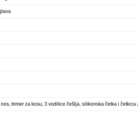
glava
 nos, trimer za kosu, 3 vodilice češlja, silikonska četka i četkica