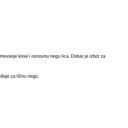
imovanje kose i osnovnu negu lica. Dobar je izbor za
eđaje za ličnu negu.