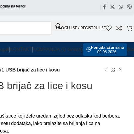
na teritoriji Srbije omogućili smo besplatnu dostavu za sve porudžbine sa našeg s
ULOGUJ SE / REGISTRUJ SE
Ponuda ažurirana
upiti
KONTAKT
KOMPANIJA (O NAMA)
🕒
Bl
09.08.2026.
1 USB brijač za lice i kosu
rijač za lice i kosu
uškarce koji žele uredan izgled bez odlaska kod berbera.
 setu dodataka, lako prelazite sa brijanja lica na
nosa.