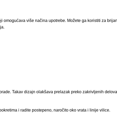
ji omogućava više načina upotrebe. Možete ga koristiti za brijan
ja.
e i brade. Takav dizajn olakšava prelazak preko zakrivljenih delo
kretima i radite postepeno, naročito oko vrata i linije vilice.