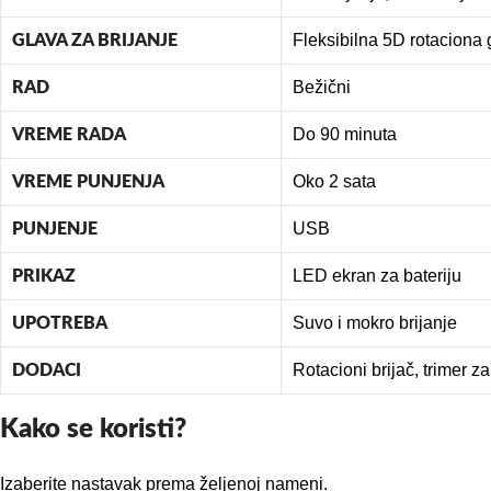
Fleksibilna 5D rotaciona 
GLAVA ZA BRIJANJE
Bežični
RAD
Do 90 minuta
VREME RADA
Oko 2 sata
VREME PUNJENJA
USB
PUNJENJE
LED ekran za bateriju
PRIKAZ
Suvo i mokro brijanje
UPOTREBA
Rotacioni brijač, trimer za
DODACI
Kako se koristi?
Izaberite nastavak prema željenoj nameni.