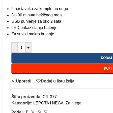
5 nastavaka za kompletnu negu
Do 90 minuta bežičnog rada
USB punjenje za oko 2 sata
LED prikaz stanja baterije
Za suvo i mokro brijanje
-
+
DODAJ
KUPI
Uporedi
Dodaj u listu želja
Šifra proizvoda:
CR-377
Kategorije:
LEPOTA I NEGA
,
Za njega
Podeli