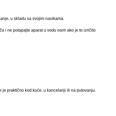
ijanje, u skladu sa svojim navikama.
 i ne potapajte aparat u vodu osim ako je to izričito
 je praktično kod kuće, u kancelariji ili na putovanju.