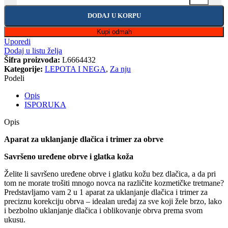
DODAJ U KORPU
Kupi odmah
Uporedi
Dodaj u listu želja
Šifra proizvoda:
L6664432
Kategorije:
LEPOTA I NEGA
,
Za nju
Podeli
Opis
ISPORUKA
Opis
Aparat za uklanjanje dlačica i trimer za obrve
Savršeno uređene obrve i glatka koža
Želite li savršeno uređene obrve i glatku kožu bez dlačica, a da pri
tom ne morate trošiti mnogo novca na različite kozmetičke tretmane?
Predstavljamo vam 2 u 1 aparat za uklanjanje dlačica i trimer za
preciznu korekciju obrva – idealan uređaj za sve koji žele brzo, lako
i bezbolno uklanjanje dlačica i oblikovanje obrva prema svom
ukusu.