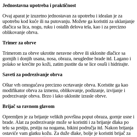
Jednostavna upotreba i praktičnost
Ovaj aparat je izuzetno jednostavan za upotrebu i idealan je za
upotrebu kod kuće ili na putovanju. Možete ga koristiti za uklanjanje
dlačica sa lica, nogu, ruku i ostalih delova tela, kao i za precizno
oblikovanje obrva.
Trimer za obrve
Trimerom za obrve ukrotite neravne obrve ili uklonite dlačice sa
gornjih i donjih usana, nosa, obraza, neugledne brade itd. Lagano i
polako se krećite po koži, zatim pustite da se lice osuši i hidrirajte.
Saveti za podrezivanje obrva
Oštar vrh omogućava precizno ocrtavanje obrva. Koristite ga kao
modifikator obrva za izmenu, oblikovanje, podizanje, izvijanje i
podrezivanje obrva. Brzo i lako uklonite izrasle obrve.
Brijač sa ravnom glavom
Opremljen je za brijanje velikih površina poput obraza, gornje usne i
brade. Alat za podrezivanje može se koristiti i za brijanje dlaka po
telu sa prstiju, prstiju na nogama, bikini područja itd. Nakon brijanja
ostaviće vam glatku kožu. Za duže dlake, bolje je koristiti brijač za