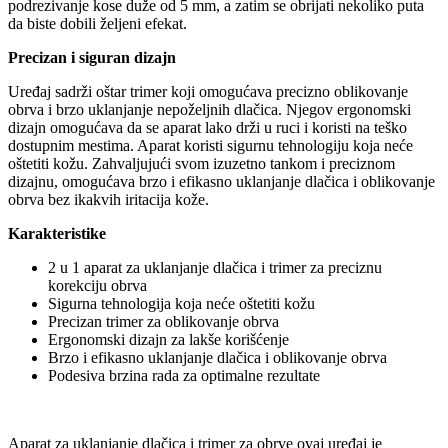
podrezivanje kose duže od 5 mm, a zatim se obrijati nekoliko puta
da biste dobili željeni efekat.
Precizan i siguran dizajn
Uređaj sadrži oštar trimer koji omogućava precizno oblikovanje
obrva i brzo uklanjanje nepoželjnih dlačica. Njegov ergonomski
dizajn omogućava da se aparat lako drži u ruci i koristi na teško
dostupnim mestima. Aparat koristi sigurnu tehnologiju koja neće
oštetiti kožu. Zahvaljujući svom izuzetno tankom i preciznom
dizajnu, omogućava brzo i efikasno uklanjanje dlačica i oblikovanje
obrva bez ikakvih iritacija kože.
Karakteristike
2 u 1 aparat za uklanjanje dlačica i trimer za preciznu
korekciju obrva
Sigurna tehnologija koja neće oštetiti kožu
Precizan trimer za oblikovanje obrva
Ergonomski dizajn za lakše korišćenje
Brzo i efikasno uklanjanje dlačica i oblikovanje obrva
Podesiva brzina rada za optimalne rezultate
Aparat za uklanjanje dlačica i trimer za obrve ovaj uređaj je