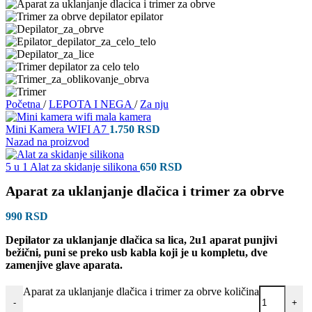
Početna
/
LEPOTA I NEGA
/
Za nju
Mini Kamera WIFI A7
1.750
RSD
Nazad na proizvod
5 u 1 Alat za skidanje silikona
650
RSD
Aparat za uklanjanje dlačica i trimer za obrve
990
RSD
Depilator za uklanjanje dlačica sa lica, 2u1 aparat punjivi
bežični, puni se preko usb kabla koji je u kompletu, dve
zamenjive glave aparata.
Aparat za uklanjanje dlačica i trimer za obrve količina
-
+