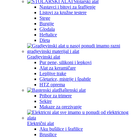
Stolarski alat
Nastavci i bitovi za šrafljenje
Listovi za kružne testere
Stege
Burgije
Glodala
Heftalice
Dleta
Gradjevinski alat
Pur pene, silikoni i lepkovi
Alat za keramičare
Lepljive trake
Gletarice, mistrije i špahtle
HTZ oprema
Baštenski alat
Pribor za trimere
Sekire
Makaze za orezivanje
Električni alat
Aku bušilice i šrafilice
Brusilice