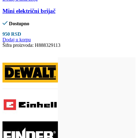
Mini električni brijač
Dostupno
950
RSD
Dodaj u korpu
Šifra proizvoda:
H888329113