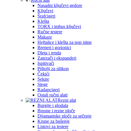
Ručni alat
Nasadni ključevi gedore
Ključevi
Šrafcigeri
Klešta
TORX i imbus ključevi
Ručne testere
Makaze
Heftalice i klešta za pop nitne
Breneri i gorionici
Dleta i renda
Zatezači i ekspanderi
Ispitivači
Pištolji za silikon
Čekići
Sekire
Stege
Radapcigeri
Ostali ručni alati
Rezni alat
Burgije i glodala
Brusne i rezne ploče
Dijamantske ploče za sečenje
Krune za bušenje
Listovi za testere