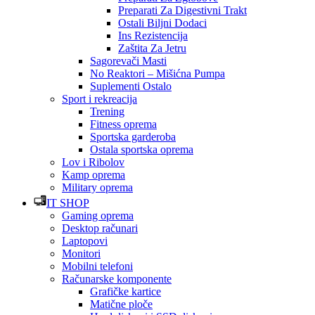
Preparati Za Digestivni Trakt
Ostali Biljni Dodaci
Ins Rezistencija
Zaštita Za Jetru
Sagorevači Masti
No Reaktori – Mišićna Pumpa
Suplementi Ostalo
Sport i rekreacija
Trening
Fitness oprema
Sportska garderoba
Ostala sportska oprema
Lov i Ribolov
Kamp oprema
Military oprema
IT SHOP
Gaming oprema
Desktop računari
Laptopovi
Monitori
Mobilni telefoni
Računarske komponente
Grafičke kartice
Matične ploče