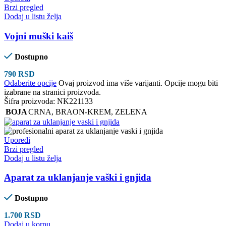
Brzi pregled
Dodaj u listu želja
Vojni muški kaiš
Dostupno
790
RSD
Odaberite opcije
Ovaj proizvod ima više varijanti. Opcije mogu biti
izabrane na stranici proizvoda.
Šifra proizvoda:
NK221133
BOJA
CRNA
,
BRAON-KREM
,
ZELENA
Uporedi
Brzi pregled
Dodaj u listu želja
Aparat za uklanjanje vaški i gnjida
Dostupno
1.700
RSD
Dodaj u korpu