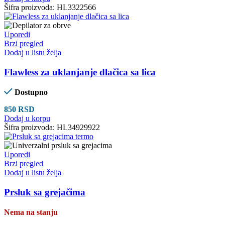
Šifra proizvoda:
HL3322566
Uporedi
Brzi pregled
Dodaj u listu želja
Flawless za uklanjanje dlačica sa lica
Dostupno
850
RSD
Dodaj u korpu
Šifra proizvoda:
HL34929922
Uporedi
Brzi pregled
Dodaj u listu želja
Prsluk sa grejačima
Nema na stanju