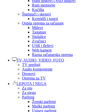
Hard diskovi i SSD diskovi
Ram memorije
Kućišta
Štampači i skeneri
Kertridži i toneri
Ostala oprema za računare
Miševi
Tastature
Slušalice
Zvučnici
USB i fleševi
Web kamere
Razna računarska oprema
TV, AUDIO, VIDEO, FOTO
TV uredjaji
Audio komponente
Dronovi
Oprema za TV
LEPOTA I NEGA
Za nju
Za njega
Parfemi
Ženski parfemi
Muški parfemi
Unisex parfemi