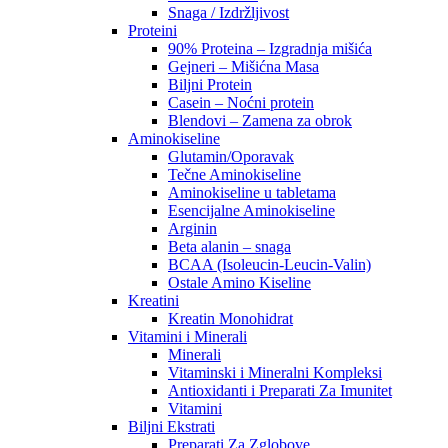
Snaga / Izdržljivost
Proteini
90% Proteina – Izgradnja mišića
Gejneri – Mišićna Masa
Biljni Protein
Casein – Noćni protein
Blendovi – Zamena za obrok
Aminokiseline
Glutamin/Oporavak
Tečne Aminokiseline
Aminokiseline u tabletama
Esencijalne Aminokiseline
Arginin
Beta alanin – snaga
BCAA (Isoleucin-Leucin-Valin)
Ostale Amino Kiseline
Kreatini
Kreatin Monohidrat
Vitamini i Minerali
Minerali
Vitaminski i Mineralni Kompleksi
Antioxidanti i Preparati Za Imunitet
Vitamini
Biljni Ekstrati
Preparati Za Zglobove