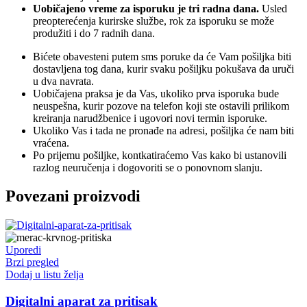
Uobičajeno vreme za isporuku je tri radna dana.
Usled
preopterećenja kurirske službe, rok za isporuku se može
produžiti i do 7 radnih dana.
Bićete obavesteni putem sms poruke da će Vam pošiljka biti
dostavljena tog dana, kurir svaku pošiljku pokušava da uruči
u dva navrata.
Uobičajena praksa je da Vas, ukoliko prva isporuka bude
neuspešna, kurir pozove na telefon koji ste ostavili prilikom
kreiranja narudžbenice i ugovori novi termin isporuke.
Ukoliko Vas i tada ne pronađe na adresi, pošiljka će nam biti
vraćena.
Po prijemu pošiljke, kontkatiraćemo Vas kako bi ustanovili
razlog neuručenja i dogovoriti se o ponovnom slanju.
Povezani proizvodi
Uporedi
Brzi pregled
Dodaj u listu želja
Digitalni aparat za pritisak