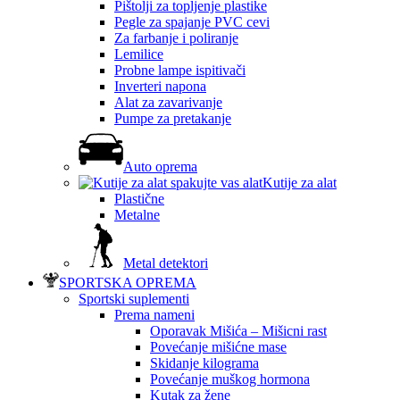
Pištolji za topljenje plastike
Pegle za spajanje PVC cevi
Za farbanje i poliranje
Lemilice
Probne lampe ispitivači
Inverteri napona
Alat za zavarivanje
Pumpe za pretakanje
Auto oprema
Kutije za alat
Plastične
Metalne
Metal detektori
SPORTSKA OPREMA
Sportski suplementi
Prema nameni
Oporavak Mišića – Mišicni rast
Povećanje mišićne mase
Skidanje kilograma
Povećanje muškog hormona
Kutak za žene