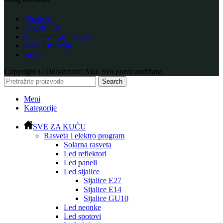
Uloguj se
Registruj se
Zaboravili ste lozinku
Moja lista želja
Korpa
Copyright © Univerzalni Alat. Sva prava zadržana
Search
Meni
Kategorije
SVE ZA KUĆU
Rasveta i elektro program
Solarna rasveta
Led reflektori
Led paneli
Led sijalice
Sijalice E27
Sijalice E14
Sijalice GU10
Led neonke
Led spotovi