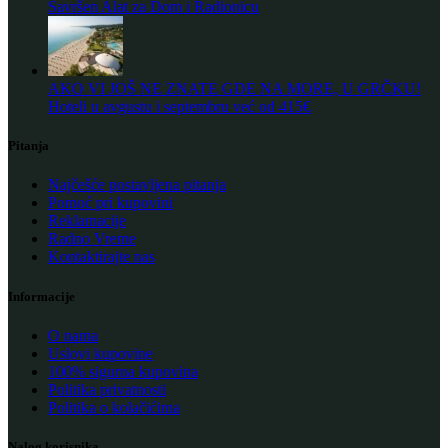
Savršen Alat za Dom i Radionicu
AKO VI JOŠ NE ZNATE GDE NA MORE, U GRČKU!
Hoteli u avgustu i septembru već od 415€
Pitanja
Najčešće postavljena pitanja
Pomoć pri kupovini
Reklamacije
Radno Vreme
Kontaktirajte nas
Informacije
O nama
Uslovi kupovine
100% sigurna kupovina
Politika privatnosti
Politika o kolačićima
Nalog korisnika