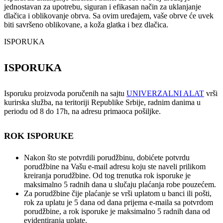
jednostavan za upotrebu, siguran i efikasan način za uklanjanje
dlačica i oblikovanje obrva. Sa ovim uređajem, vaše obrve će uvek
biti savršeno oblikovane, a koža glatka i bez dlačica.
ISPORUKA
ISPORUKA
Isporuku proizvoda poručenih na sajtu
UNIVERZALNI ALAT
vrši
kurirska služba, na teritoriji Republike Srbije, radnim danima u
periodu od 8 do 17h, na adresu primaoca pošiljke.
ROK ISPORUKE
Nakon što ste potvrdili porudžbinu, dobićete potvrdu
porudžbine na Vašu e-mail adresu koju ste naveli prilikom
kreiranja porudžbine. Od tog trenutka rok isporuke je
maksimalno 5 radnih dana u slučaju plaćanja robe pouzećem.
Za porudžbine čije plaćanje se vrši uplatom u banci ili pošti,
rok za uplatu je 5 dana od dana prijema e-maila sa potvrdom
porudžbine, a rok isporuke je maksimalno 5 radnih dana od
evidentiranja uplate.