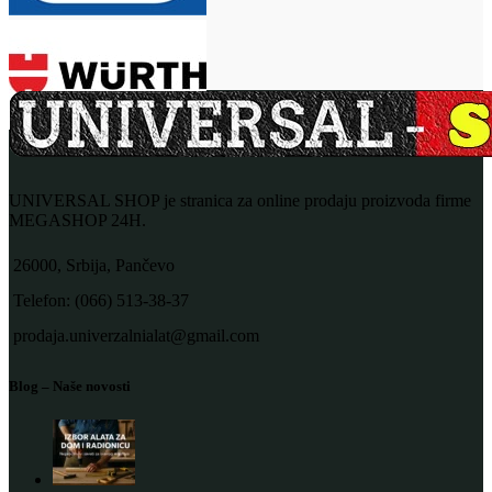
UNIVERSAL SHOP je stranica za online prodaju proizvoda firme
MEGASHOP 24H.
26000, Srbija, Pančevo
Telefon: (066) 513-38-37
prodaja.univerzalnialat@gmail.com
Blog – Naše novosti