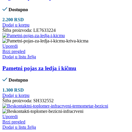
Dostupno
2.200
RSD
Dodaj u korpu
Šifra proizvoda:
LE7633224
Uporedi
Brzi pregled
Dodaj u listu želja
Pametni pojas za ledja i kičmu
Dostupno
1.300
RSD
Dodaj u korpu
Šifra proizvoda:
SH332552
Uporedi
Brzi pregled
Dodaj u listu želja