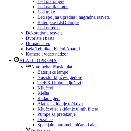
Led plafonjere
Led panik lampe
Led trake
Led spoljna ugradna i nagradna rasveta
Baterijske LED lampe
Led oprema
Dekorativna rasveta
Dvorište i bašta
Domaćinstvo
Bela Tehnika i Kućni Aparati
Kamere i video nadzor
ALATI I OPREMA
Automehaničarski alat
Baterijske lampe
Nasadni ključevi gedore
TORX i imbus ključevi
Ključevi
Klešta
Radapcigeri
Alat za skidanje točkova
Ključevi za skidanje uljnih filtera
Pumpe za pretakanje
Dizalice
Specijalni automehaničarski alati