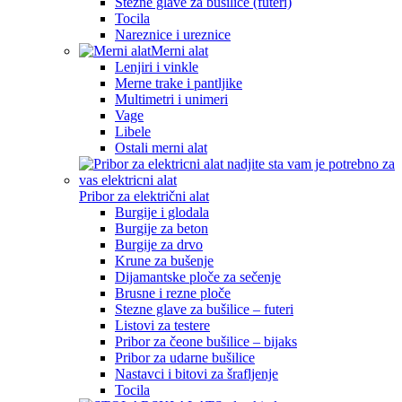
Stezne glave za bušilice (futeri)
Tocila
Nareznice i ureznice
Merni alat
Lenjiri i vinkle
Merne trake i pantljike
Multimetri i unimeri
Vage
Libele
Ostali merni alat
Pribor za električni alat
Burgije i glodala
Burgije za beton
Burgije za drvo
Krune za bušenje
Dijamantske ploče za sečenje
Brusne i rezne ploče
Stezne glave za bušilice – futeri
Listovi za testere
Pribor za čeone bušilice – bijaks
Pribor za udarne bušilice
Nastavci i bitovi za šrafljenje
Tocila