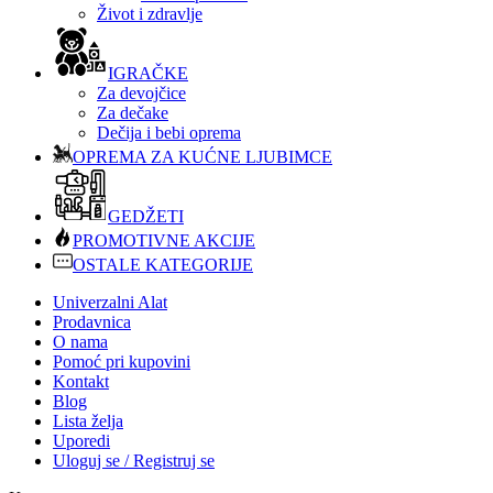
Život i zdravlje
IGRAČKE
Za devojčice
Za dečake
Dečija i bebi oprema
OPREMA ZA KUĆNE LJUBIMCE
GEDŽETI
PROMOTIVNE AKCIJE
OSTALE KATEGORIJE
Univerzalni Alat
Prodavnica
O nama
Pomoć pri kupovini
Kontakt
Blog
Lista želja
Uporedi
Uloguj se / Registruj se