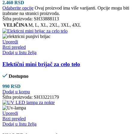
2.460
RSD
Odaberite opcije
Ovaj proizvod ima više varijanti. Opcije mogu biti
izabrane na stranici proizvoda.
Šifra proizvoda:
SH33888113
VELIČINA
M
,
L
,
XL
,
2XL
,
3XL
,
4XL
Uporedi
Brzi pregled
Dodaj u listu želja
Elektični mini brijač za celo telo
Dostupno
990
RSD
Dodaj u korpu
Šifra proizvoda:
SH33221179
Uporedi
Brzi pregled
Dodaj u listu želja