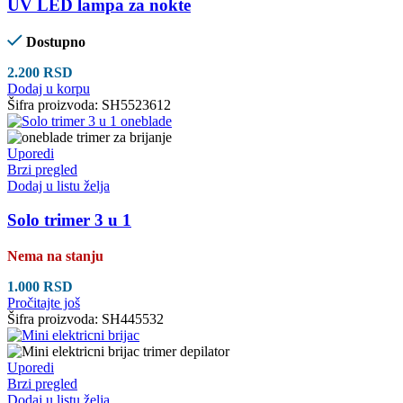
UV LED lampa za nokte
Dostupno
2.200
RSD
Dodaj u korpu
Šifra proizvoda:
SH5523612
Uporedi
Brzi pregled
Dodaj u listu želja
Solo trimer 3 u 1
Nema na stanju
1.000
RSD
Pročitajte još
Šifra proizvoda:
SH445532
Uporedi
Brzi pregled
Dodaj u listu želja