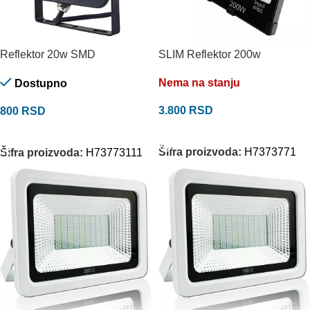
Reflektor 20w SMD
SLIM Reflektor 200w
Nema na stanju
Dostupno
3.800
RSD
800
RSD
PROČITAJTE JOŠ
DODAJ U KORPU
Šifra proizvoda:
H7373771
Šifra proizvoda:
H73773111