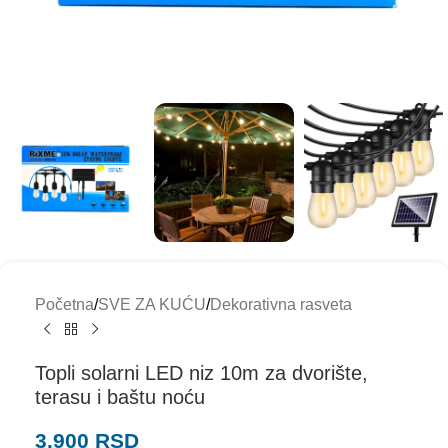
Početna
/
SVE ZA KUĆU
/
Dekorativna rasveta
Topli solarni LED niz 10m za dvorište,
terasu i baštu noću
3.900
RSD