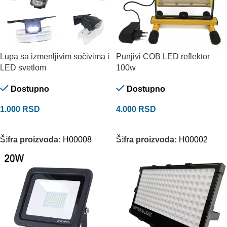
Lupa sa izmenljivim sočivima i
Punjivi COB LED reflektor
LED svetlom
100w
Dostupno
Dostupno
1.000
RSD
4.000
RSD
DODAJ U KORPU
DODAJ U KORPU
Šifra proizvoda:
H00008
Šifra proizvoda:
H00002