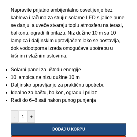
Napravite prijatno ambijentalno osvetljenje bez
kablova i računa za struju: solarne LED sijalice pune
se danju, a uveče stvaraju toplu atmosferu na terasi,
balkonu, ogradi ili prilazu. Niz dužine 10 m sa 10
lampica i daljinskim upravljačem lako se postavlja,
dok vodootporna izrada omogućava upotrebu u
kišnim i vlažnim uslovima.
Solarni panel za uštedu energije
10 lampica na nizu dužine 10 m
Daljinsko upravljanje za praktičnu upotrebu
Idealno za baštu, balkon, ogradu i prilaz
Radi do 6–8 sati nakon punog punjenja
-
+
DODAJ U KORPU