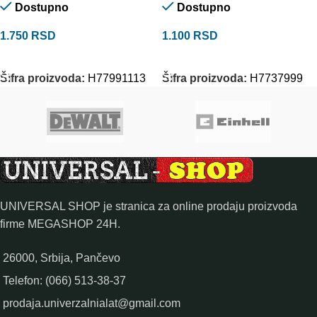
Dostupno
Dostupno
1.750
RSD
1.100
RSD
DODAJ U KORPU
DODAJ U KORPU
Šifra proizvoda:
H77991113
Šifra proizvoda:
H7737999
UNIVERSAL SHOP je stranica za online prodaju proizvoda
firme MEGASHOP 24H.
26000, Srbija, Pančevo
Telefon: (066) 513-38-37
prodaja.univerzalnialat@gmail.com