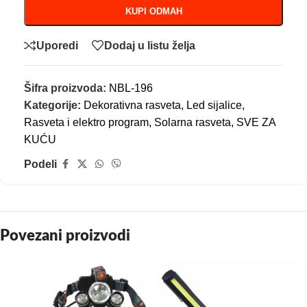
KUPI ODMAH
Uporedi
Dodaj u listu želja
Šifra proizvoda:
NBL-196
Kategorije:
Dekorativna rasveta
,
Led sijalice
,
Rasveta i elektro program
,
Solarna rasveta
,
SVE ZA
KUĆU
Podeli
Povezani proizvodi