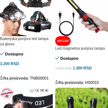
Baterijska punjiva led lampa
AKCIJA!
za glavu
Led magnetna punjiva lampa
Dostupno
Dostupno
1.200
RSD
1.300
RSD
1.600
RSD
DODAJ U KORPU
DODAJ U KORPU
Šifra proizvoda:
TNB00001
Šifra proizvoda:
H00010