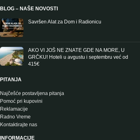
BLOG – NAŠE NOVOSTI
Savršen Alat za Dom i Radionicu
AKO VI JOŠ NE ZNATE GDE NA MORE, U
GRČKU! Hoteli u avgustu i septembru već od
415€
PITANJA
Najčešće postavljena pitanja
Pomoć pri kupovini
Reklamacije
Radno Vreme
Kontaktirajte nas
INFORMACIJE