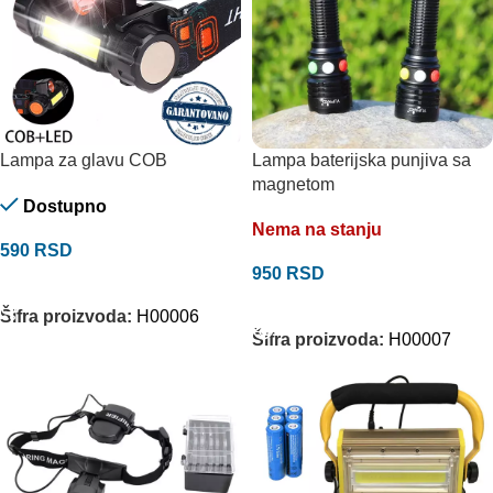
Lampa za glavu COB
Lampa baterijska punjiva sa
magnetom
Dostupno
Nema na stanju
590
RSD
950
RSD
DODAJ U KORPU
PROČITAJTE JOŠ
Šifra proizvoda:
H00006
Šifra proizvoda:
H00007