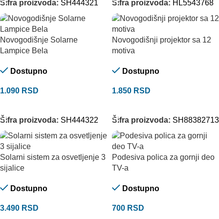
Šifra proizvoda:
SH444321
Šifra proizvoda:
HL5543768
Novogodišnje Solarne
Novogodišnji projektor sa 12
Lampice Bela
motiva
Dostupno
Dostupno
1.090
RSD
1.850
RSD
DODAJ U KORPU
DODAJ U KORPU
Šifra proizvoda:
SH444322
Šifra proizvoda:
SH88382713
Solarni sistem za osvetljenje 3
Podesiva polica za gornji deo
sijalice
TV-a
Dostupno
Dostupno
3.490
RSD
700
RSD