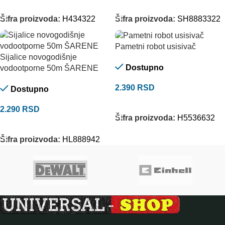
DODAJ U KORPU
DODAJ U KORPU
Šifra proizvoda:
H434322
Šifra proizvoda:
SH8883322
Pametni robot usisivač
Sijalice novogodišnje
Dostupno
vodootporne 50m ŠARENE
2.390
RSD
Dostupno
DODAJ U KORPU
2.290
RSD
Šifra proizvoda:
H5536632
DODAJ U KORPU
Šifra proizvoda:
HL888942