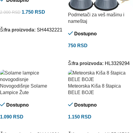
Dostupno
1.750
RSD
2.000
RSD
Podmetači za veš mašinu i
DODAJ U KORPU
nameštaj
Šifra proizvoda:
SH4432221
Dostupno
750
RSD
DODAJ U KORPU
Šifra proizvoda:
HL3329294
Novogodišnje Solarne
Meteorska Kiša 8 štapica
Lampice Žute
BELE BOJE
Dostupno
Dostupno
1.090
RSD
1.150
RSD
DODAJ U KORPU
DODAJ U KORPU