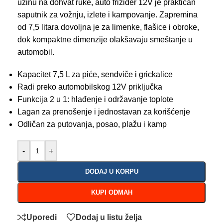
užinu na dohvat ruke, auto frižider 12V je praktičan
saputnik za vožnju, izlete i kampovanje. Zapremina
od 7,5 litara dovoljna je za limenke, flašice i obroke,
dok kompaktne dimenzije olakšavaju smeštanje u
automobil.
Kapacitet 7,5 L za piće, sendviče i grickalice
Radi preko automobilskog 12V priključka
Funkcija 2 u 1: hlađenje i održavanje toplote
Lagan za prenošenje i jednostavan za korišćenje
Odličan za putovanja, posao, plažu i kamp
-
+
DODAJ U KORPU
KUPI ODMAH
Uporedi
Dodaj u listu želja