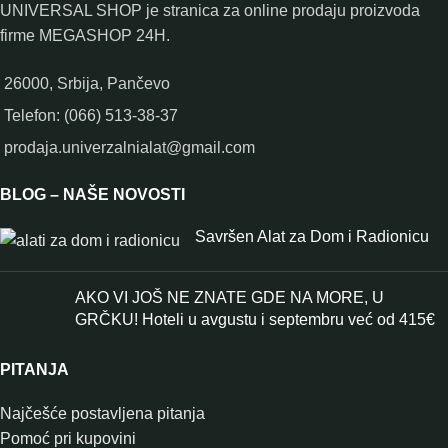
UNIVERSAL SHOP je stranica za online prodaju proizvoda
firme MEGASHOP 24H.
26000, Srbija, Pančevo
Telefon: (066) 513-38-37
prodaja.univerzalnialat@gmail.com
BLOG – NAŠE NOVOSTI
Savršen Alat za Dom i Radionicu
AKO VI JOŠ NE ZNATE GDE NA MORE, U
GRČKU! Hoteli u avgustu i septembru već od 415€
PITANJA
Najčešće postavljena pitanja
Pomoć pri kupovini