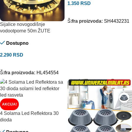
1.350
RSD
DODAJ U KORPU
Šifra proizvoda:
SH4432231
Sijalice novogodišnje
vodootporne 50m ŽUTE
Dostupno
2.290
RSD
DODAJ U KORPU
Šifra proizvoda:
HL454554
AKCIJA!
4 Solarna Led Reflektora 30
dioda