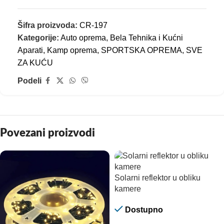
Šifra proizvoda:
CR-197
Kategorije:
Auto oprema
,
Bela Tehnika i Kućni
Aparati
,
Kamp oprema
,
SPORTSKA OPREMA
,
SVE
ZA KUĆU
Podeli
Povezani proizvodi
Solarni reflektor u obliku
kamere
Dostupno