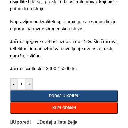
osvetlite bilo koji prostor i da uštedite novac koji biste
potrošili na struju.
Napravljen od kvalitetnog aluminijuma i samim tim je
otporan na razne vremenske uslove.
Jačina njegove svetlosti iznosi i do 150w što čini ovaj
reflektor idealan izbor za osvetljenje dvorišta, bašti,
garaža, i slično.
Jačina svetlosti: 13000-15000 lm.
-
+
DODAJ U KORPU
KUPI ODMAH
Uporedi
Dodaj u listu želja