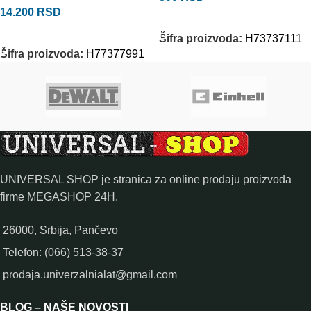
14.200
RSD
DODAJ U KORPU
DODAJ U KORPU
Šifra proizvoda:
H73737111
Šifra proizvoda:
H77377991
UNIVERSAL SHOP je stranica za online prodaju proizvoda
firme MEGASHOP 24H.
26000, Srbija, Pančevo
Telefon: (066) 513-38-37
prodaja.univerzalnialat@gmail.com
BLOG – NAŠE NOVOSTI