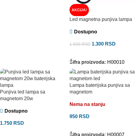
AKCIJA!
Led magnetna punjiva lampa
Dostupno
1.300
RSD
1.600
RSD
DODAJ U KORPU
Šifra proizvoda:
H00010
Lampa baterijska punjiva sa
Punjiva led lampa sa
magnetom
magnetom 20w
Nema na stanju
Dostupno
950
RSD
1.750
RSD
PROČITAJTE JOŠ
DODAJ U KORPU
Šifra proizvoda:
H00007