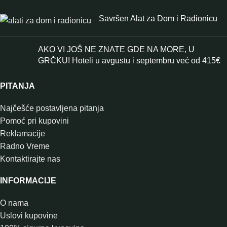
Savršen Alat za Dom i Radionicu
AKO VI JOŠ NE ZNATE GDE NA MORE, U
GRČKU! Hoteli u avgustu i septembru već od 415€
PITANJA
Najčešće postavljena pitanja
Pomoć pri kupovini
Reklamacije
Radno Vreme
Kontaktirajte nas
INFORMACIJE
O nama
Uslovi kupovine