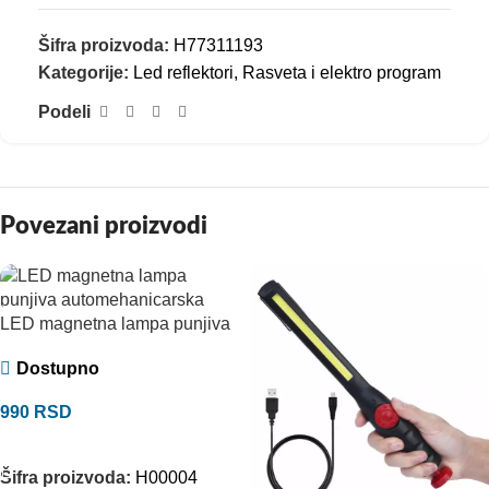
Šifra proizvoda:
H77311193
Kategorije:
Led reflektori
,
Rasveta i elektro program
Podeli
Povezani proizvodi
LED magnetna lampa punjiva
Dostupno
990
RSD
DODAJ U KORPU
Šifra proizvoda:
H00004