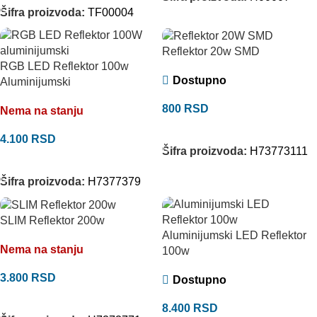
Šifra proizvoda:
TF00004
Reflektor 20w SMD
RGB LED Reflektor 100w
Dostupno
Aluminijumski
800
RSD
Nema na stanju
DODAJ U KORPU
4.100
RSD
Šifra proizvoda:
H73773111
PROČITAJTE JOŠ
Šifra proizvoda:
H7377379
SLIM Reflektor 200w
Aluminijumski LED Reflektor
Nema na stanju
100w
3.800
RSD
Dostupno
PROČITAJTE JOŠ
8.400
RSD