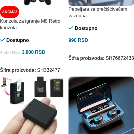
Pepeljara sa prečišćivačem
AKCIJA!
vazduha
Konzola za igranje M8 Retro
konzola
Dostupno
Dostupno
990
RSD
DODAJ U KORPU
3.800
RSD
4.500
RSD
Šifra proizvoda:
SH76672433
DODAJ U KORPU
Šifra proizvoda:
SH332477