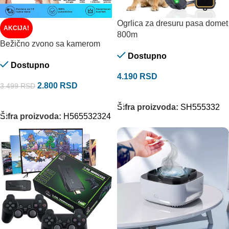
Ogrlica za dresuru pasa domet
AKCIJA!
800m
Bežično zvono sa kamerom
Dostupno
Dostupno
4.190
RSD
2.800
RSD
3.499
RSD
DODAJ U KORPU
DODAJ U KORPU
Šifra proizvoda:
SH555332
Šifra proizvoda:
H565532324