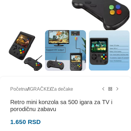
Početna
/
IGRAČKE
/
Za dečake
Retro mini konzola sa 500 igara za TV i
porodičnu zabavu
1.650
RSD