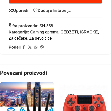
Uporedi
Dodaj u listu želja
Šifra proizvoda:
SH-358
Kategorije:
Gaming oprema
,
GEDŽETI
,
IGRAČKE
,
Za dečake
,
Za devojčice
Podeli
Povezani proizvodi