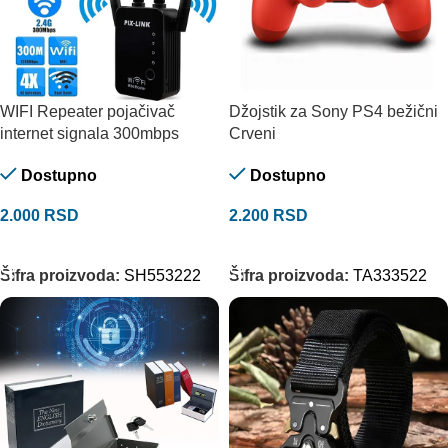
WIFI Repeater pojačivač
Džojstik za Sony PS4 bežični
internet signala 300mbps
Crveni
Dostupno
Dostupno
2.000
RSD
2.200
RSD
DODAJ U KORPU
DODAJ U KORPU
Šifra proizvoda:
SH553222
Šifra proizvoda:
TA333522