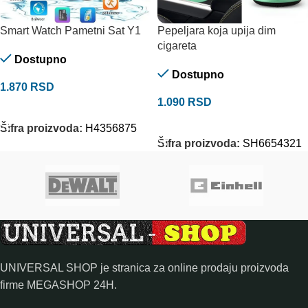
Smart Watch Pametni Sat Y1
Pepeljara koja upija dim
cigareta
Dostupno
Dostupno
1.870
RSD
1.090
RSD
DODAJ U KORPU
DODAJ U KORPU
Šifra proizvoda:
H4356875
Šifra proizvoda:
SH6654321
UNIVERSAL SHOP je stranica za online prodaju proizvoda
firme MEGASHOP 24H.