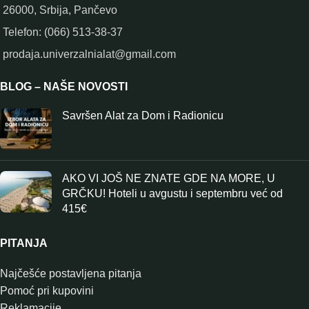
26000, Srbija, Pančevo
Telefon: (066) 513-38-37
prodaja.univerzalnialat@gmail.com
BLOG – NAŠE NOVOSTI
Savršen Alat za Dom i Radionicu
AKO VI JOŠ NE ZNATE GDE NA MORE, U
GRČKU! Hoteli u avgustu i septembru već od
415€
PITANJA
Najčešće postavljena pitanja
Pomoć pri kupovini
Reklamacije