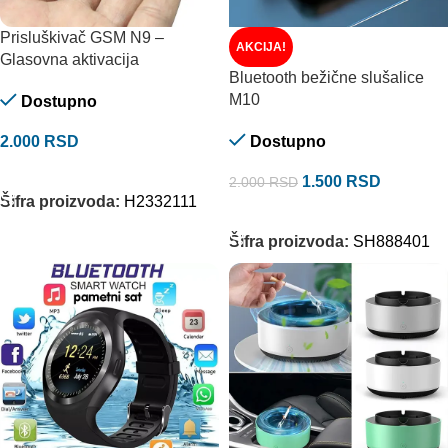
Prisluškivač GSM N9 –
AKCIJA!
Glasovna aktivacija
Bluetooth bežične slušalice
M10
Dostupno
2.000
RSD
Dostupno
DODAJ U KORPU
1.500
RSD
2.000
RSD
Šifra proizvoda:
H2332111
DODAJ U KORPU
Šifra proizvoda:
SH888401