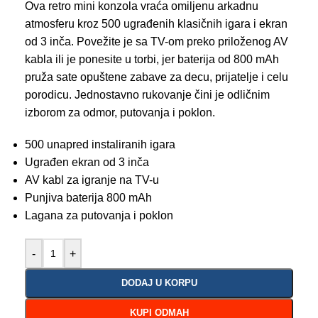
Ova retro mini konzola vraća omiljenu arkadnu
atmosferu kroz 500 ugrađenih klasičnih igara i ekran
od 3 inča. Povežite je sa TV-om preko priloženog AV
kabla ili je ponesite u torbi, jer baterija od 800 mAh
pruža sate opuštene zabave za decu, prijatelje i celu
porodicu. Jednostavno rukovanje čini je odličnim
izborom za odmor, putovanja i poklon.
500 unapred instaliranih igara
Ugrađen ekran od 3 inča
AV kabl za igranje na TV-u
Punjiva baterija 800 mAh
Lagana za putovanja i poklon
-
+
DODAJ U KORPU
KUPI ODMAH