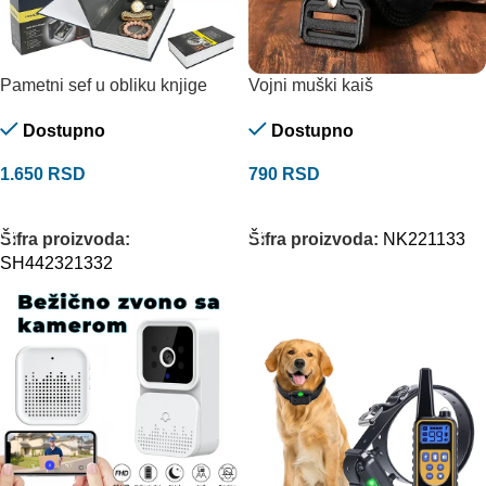
Pametni sef u obliku knjige
Vojni muški kaiš
Dostupno
Dostupno
1.650
RSD
790
RSD
DODAJ U KORPU
ODABERITE OPCIJE
Šifra proizvoda:
Šifra proizvoda:
NK221133
SH442321332