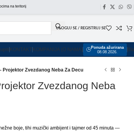
 teritoriji Srbije omogućili smo besplatnu dostavu za sve porudžbine sa našeg saj
ULOGUJ SE / REGISTRUJ SE
Ponuda ažurirana
upiti
KONTAKT
KOMPANIJA (O NAMA)
🕒
Bl
08.08.2026.
– Projektor Zvezdanog Neba Za Decu
Projektor Zvezdanog Neba
ežne boje, tihi muzički ambijent i tajmer od 45 minuta —