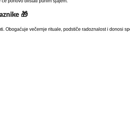
će ponovo blistati punim sjajem.
aznike 🎁
ti. Obogaćuje večernje rituale, podstiče radoznalost i donosi sp