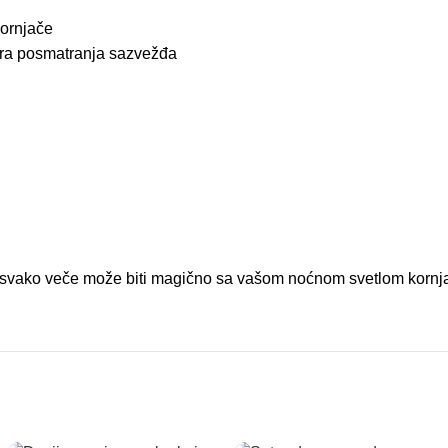
kornjače
igra posmatranja sazvežđa
u – svako veče može biti magično sa vašom noćnom svetlom korn