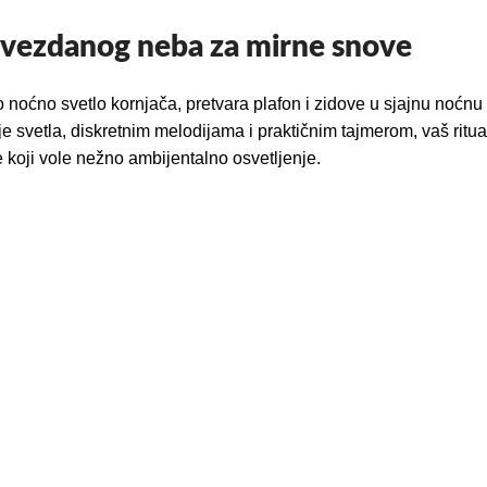
zvezdanog neba za mirne snove
 noćno svetlo kornjača, pretvara plafon i zidove u sjajnu noćnu
oje svetla, diskretnim melodijama i praktičnim tajmerom, vaš rit
ve koji vole nežno ambijentalno osvetljenje.