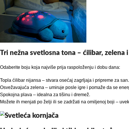
Tri nežna svetlosna tona – ćilibar, zelena i
Odaberite boju koja najviše prija raspoloženju i dobu dana:
Topla ćilibar nijansa – stvara osećaj zagrljaja i pripreme za san.
Osvežavajuća zelena – umiruje posle igre i pomaže da se energi
Spokojna plava – idealna za tišinu i dremež.
Možete ih menjati po želji ili se zadržati na omiljenoj boji – uve