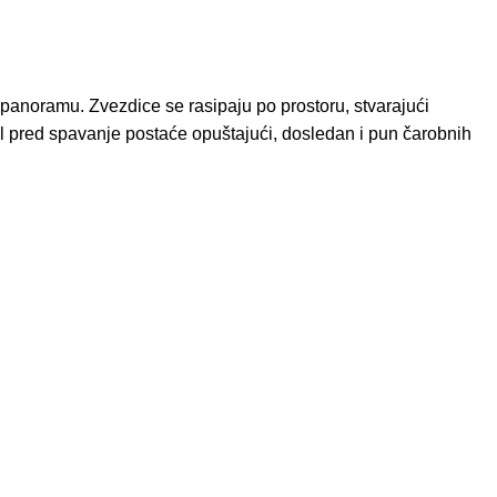
 panoramu. Zvezdice se rasipaju po prostoru, stvarajući
ual pred spavanje postaće opuštajući, dosledan i pun čarobnih