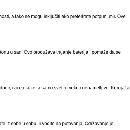
sti, a lako se mogu isključiti ako preferirate potpuni mir. Ove
 utonu u san. Ovo produžava trajanje baterija i pomaže da se
dodir, ivice glatke, a samo svetlo meko i nenametljivo. Kornjača
ate iz sobe u sobu ili vodite na putovanja. Održavanje je