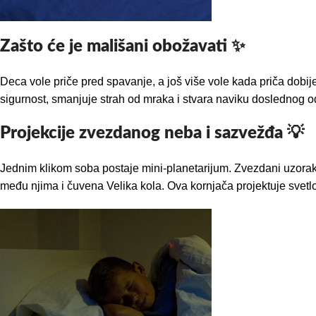
Zašto će je mališani obožavati ✨
Deca vole priče pred spavanje, a još više vole kada priča dobij
sigurnost, smanjuje strah od mraka i stvara naviku doslednog o
Projekcije zvezdanog neba i sazvežđa 💡
Jednim klikom soba postaje mini-planetarijum. Zvezdani uzorak p
među njima i čuvena Velika kola. Ova kornjača projektuje svetlo 