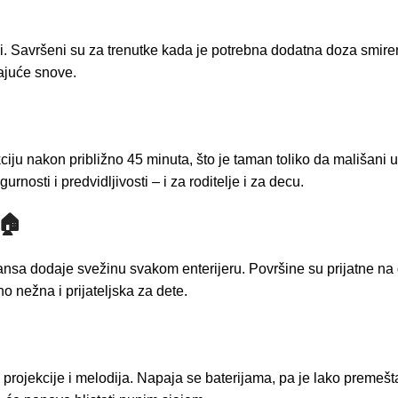
ći. Savršeni su za trenutke kada je potrebna dodatna doza smireno
ajuće snove.
kciju nakon približno 45 minuta, što je taman toliko da mališani
nosti i predvidljivosti – i za roditelje i za decu.
 🏠
jansa dodaje svežinu svakom enterijeru. Površine su prijatne na 
o nežna i prijateljska za dete.
 projekcije i melodija. Napaja se baterijama, pa je lako premešt