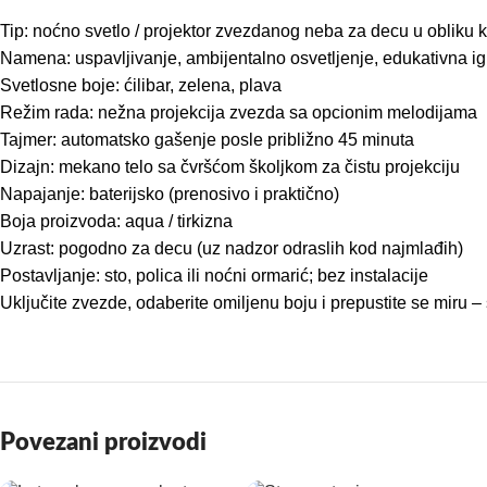
Tip: noćno svetlo / projektor zvezdanog neba za decu u obliku 
Namena: uspavljivanje, ambijentalno osvetljenje, edukativna 
Svetlosne boje: ćilibar, zelena, plava
Režim rada: nežna projekcija zvezda sa opcionim melodijama
Tajmer: automatsko gašenje posle približno 45 minuta
Dizajn: mekano telo sa čvršćom školjkom za čistu projekciju
Napajanje: baterijsko (prenosivo i praktično)
Boja proizvoda: aqua / tirkizna
Uzrast: pogodno za decu (uz nadzor odraslih kod najmlađih)
Postavljanje: sto, polica ili noćni ormarić; bez instalacije
Uključite zvezde, odaberite omiljenu boju i prepustite se mir
Povezani proizvodi