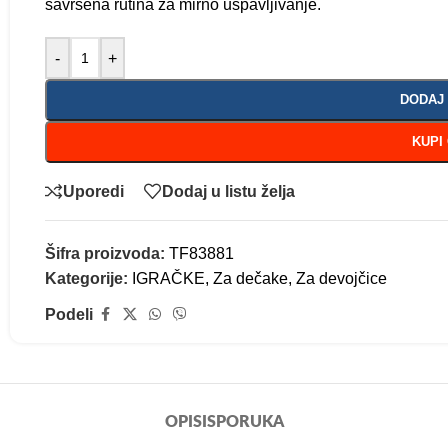
savršena rutina za mirno uspavljivanje.
-
+
DODAJ
KUPI
Uporedi
Dodaj u listu želja
Šifra proizvoda:
TF83881
Kategorije:
IGRAČKE
,
Za dečake
,
Za devojčice
Podeli
OPIS
ISPORUKA