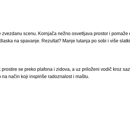
e zvezdanu scenu. Kornjača nežno osvetljava prostor i pomaže da 
dlaska na spavanje. Rezultat? Manje lutanja po sobi i više slat
rostire se preko plafona i zidova, a uz priloženi vodič kroz sa
na način koji inspiriše radoznalost i maštu.