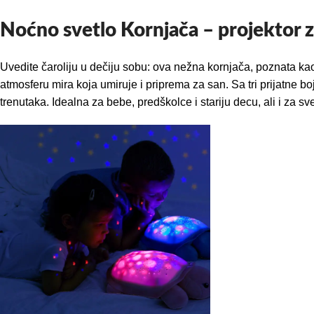
Noćno svetlo Kornjača – projektor 
Uvedite čaroliju u dečiju sobu: ova nežna kornjača, poznata kao
atmosferu mira koja umiruje i priprema za san. Sa tri prijatne b
trenutaka. Idealna za bebe, predškolce i stariju decu, ali i za s