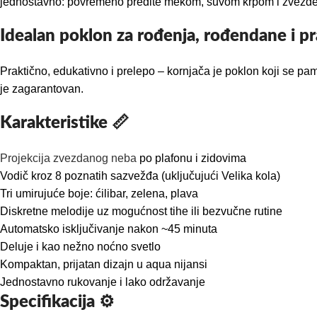
jednostavno: povremeno pređite mekom, suvom krpom i zvezde 
Idealan poklon za rođenja, rođendane i pr
Praktično, edukativno i prelepo – kornjača je poklon koji se pam
je zagarantovan.
Karakteristike 📏
Projekcija zvezdanog neba
po plafonu i zidovima
Vodič kroz 8 poznatih sazvežđa (uključujući Velika kola)
Tri umirujuće boje: ćilibar, zelena, plava
Diskretne melodije uz mogućnost tihe ili bezvučne rutine
Automatsko isključivanje nakon ~45 minuta
Deluje i kao nežno noćno svetlo
Kompaktan, prijatan dizajn u aqua nijansi
Jednostavno rukovanje i lako održavanje
Specifikacija ⚙️