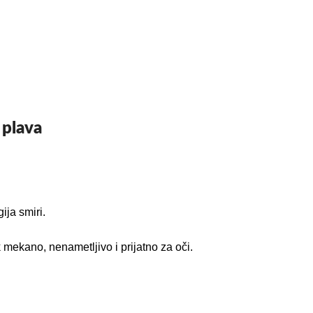
 plava
ja smiri.
k mekano, nenametljivo i prijatno za oči.