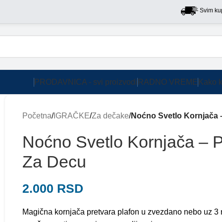
Svim kupcima na
PRODAVNICA - svi proizvodi
RADNO VREME
Kako k
Početna
/
IGRAČKE
/
Za dečake
/
Noćno Svetlo Kornjača 
Noćno Svetlo Kornjača – 
Za Decu
2.000
RSD
Magična kornjača pretvara plafon u zvezdano nebo uz 3 n