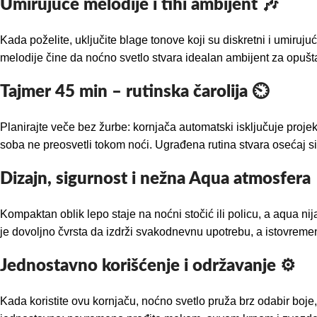
Umirujuće melodije i tihi ambijent 🎶
Kada poželite, uključite blage tonove koji su diskretni i umiruju
melodije čine da noćno svetlo stvara idealan ambijent za opušt
Tajmer 45 min – rutinska čarolija ⏲️
Planirajte veče bez žurbe: kornjača automatski isključuje proje
soba ne preosvetli tokom noći. Ugrađena rutina stvara osećaj sigur
Dizajn, sigurnost i nežna Aqua atmosfera
Kompaktan oblik lepo staje na noćni stočić ili policu, a aqua ni
je dovoljno čvrsta da izdrži svakodnevnu upotrebu, a istovremen
Jednostavno korišćenje i održavanje ⚙️
Kada koristite ovu kornjaču, noćno svetlo pruža brz odabir boje,