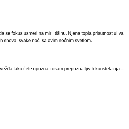
se fokus usmeri na mir i tišinu. Njena topla prisutnost uliva
kih snova, svake noći sa ovim noćnim svetlom.
zvežđa lako ćete upoznati osam prepoznatljivih konstelacija –