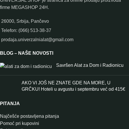
UNIVERSAL SHOP je stranica za online prodaju proizvoda
firme MEGASHOP 24H.
26000, Srbija, Pančevo
Telefon: (066) 513-38-37
prodaja.univerzalnialat@gmail.com
BLOG – NAŠE NOVOSTI
Savršen Alat za Dom i Radionicu
AKO VI JOŠ NE ZNATE GDE NA MORE, U
GRČKU! Hoteli u avgustu i septembru već od 415€
PITANJA
Najčešće postavljena pitanja
Pomoć pri kupovini