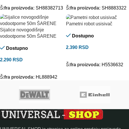
Šifra proizvoda:
SH88382713
Šifra proizvoda:
SH8883322
Pametni robot usisivač
Sijalice novogodišnje
Dostupno
vodootporne 50m ŠARENE
2.390
RSD
Dostupno
DODAJ U KORPU
2.290
RSD
Šifra proizvoda:
H5536632
DODAJ U KORPU
Šifra proizvoda:
HL888942