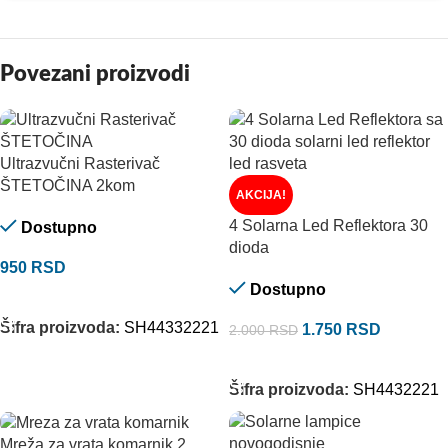
Povezani proizvodi
Ultrazvučni Rasterivač
ŠTETOČINA 2kom
AKCIJA!
4 Solarna Led Reflektora 30
Dostupno
dioda
950
RSD
Dostupno
DODAJ U KORPU
Šifra proizvoda:
SH44332221
1.750
RSD
2.000
RSD
DODAJ U KORPU
Šifra proizvoda:
SH4432221
Mreža za vrata komarnik 2