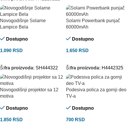
Novogodišnje Solarne
Solarni Powerbank punjač
Lampice Bela
60000mAh
Dostupno
Dostupno
1.090
RSD
1.650
RSD
DODAJ U KORPU
DODAJ U KORPU
Šifra proizvoda:
SH444322
Šifra proizvoda:
H4442325
Novogodišnji projektor sa 12
Podesiva polica za gornji deo
motiva
TV-a
Dostupno
Dostupno
1.850
RSD
700
RSD
DODAJ U KORPU
DODAJ U KORPU