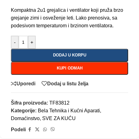
Kompaktna 2u1 grejalica i ventilator koji pruža brzo
grejanje zimi i osveženje leti. Lako prenosiva, sa
podesivom temperaturom i brzinom ventilatora.
-
+
DODAJ U KORPU
KUPI ODMAH
Uporedi
Dodaj u listu želja
Šifra proizvoda:
TF83812
Kategorije:
Bela Tehnika i Kućni Aparati
,
Domaćinstvo
,
SVE ZA KUĆU
Podeli