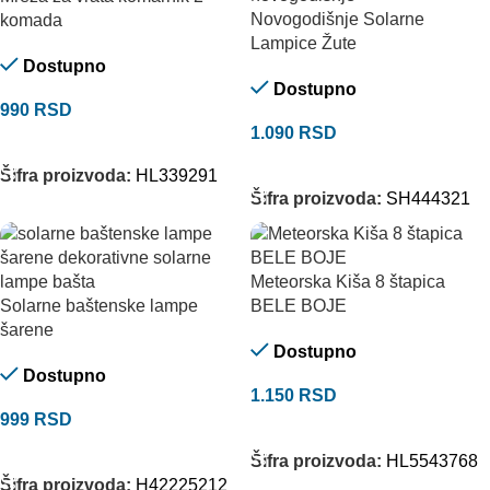
Novogodišnje Solarne
komada
Lampice Žute
Dostupno
Dostupno
990
RSD
1.090
RSD
DODAJ U KORPU
DODAJ U KORPU
Šifra proizvoda:
HL339291
Šifra proizvoda:
SH444321
Meteorska Kiša 8 štapica
Solarne baštenske lampe
BELE BOJE
šarene
Dostupno
Dostupno
1.150
RSD
999
RSD
DODAJ U KORPU
DODAJ U KORPU
Šifra proizvoda:
HL5543768
Šifra proizvoda:
H42225212