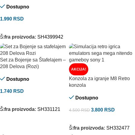
Dostupno
1.990
RSD
DODAJ U KORPU
Šifra proizvoda:
SH4399942
Set za Bojenje sa Štafelajem –
208 Delova (Rozi)
AKCIJA!
Konzola za igranje M8 Retro
Dostupno
konzola
1.740
RSD
Dostupno
DODAJ U KORPU
Šifra proizvoda:
SH331121
3.800
RSD
4.500
RSD
DODAJ U KORPU
Šifra proizvoda:
SH332477