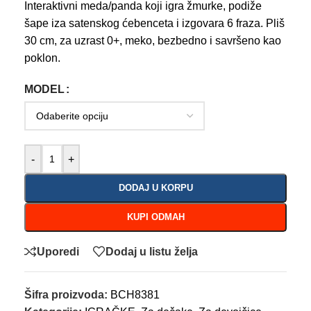
Interaktivni meda/panda koji igra žmurke, podiže
šape iza satenskog ćebenceta i izgovara 6 fraza. Pliš
30 cm, za uzrast 0+, meko, bezbedno i savršeno kao
poklon.
MODEL
-
+
DODAJ U KORPU
KUPI ODMAH
Uporedi
Dodaj u listu želja
Šifra proizvoda:
BCH8381