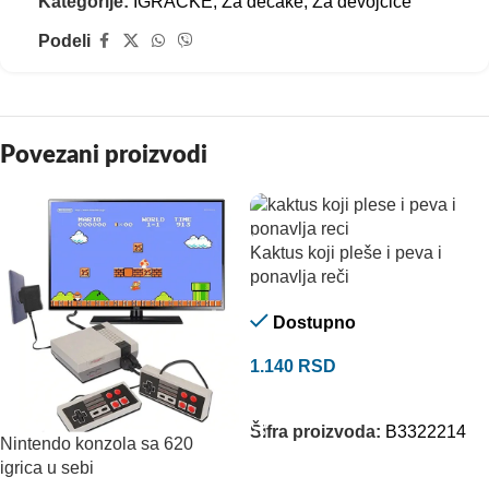
Kategorije:
IGRAČKE
,
Za dečake
,
Za devojčice
Podeli
Povezani proizvodi
Kaktus koji pleše i peva i
ponavlja reči
Dostupno
1.140
RSD
DODAJ U KORPU
Šifra proizvoda:
B3322214
Nintendo konzola sa 620
igrica u sebi