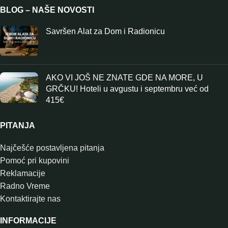
BLOG – NAŠE NOVOSTI
Savršen Alat za Dom i Radionicu
AKO VI JOŠ NE ZNATE GDE NA MORE, U
GRČKU! Hoteli u avgustu i septembru već od
415€
PITANJA
Najčešće postavljena pitanja
Pomoć pri kupovini
Reklamacije
Radno Vreme
Kontaktirajte nas
INFORMACIJE