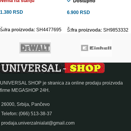
Nema na stanju
Dostupno
1.380
RSD
6.900
RSD
PROČITAJTE JOŠ
DODAJ U KORPU
Šifra proizvoda:
SH4477695
Šifra proizvoda:
SH9853332
UNIVERSAL SHOP je stranica za online prodaju proizvoda
firme MEGASHOP 24H.
26000, Srbija, Pančevo
Telefon: (066) 513-38-37
prodaja.univerzalnialat@gmail.com