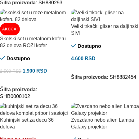
Šifra proizvoda:
SH880293
Veliki trkački gliser na daljinski
AKCIJA!
SIVI
Školski set u metalnom koferu
82 delova ROZI kofer
Dostupno
Dostupno
4.600
RSD
DODAJ U KORPU
1.900
RSD
2.500
RSD
Šifra proizvoda:
SH8882454
DODAJ U KORPU
Šifra proizvoda:
SHB0000102
Kuhinjski set za decu 36
Zvezdano nebo alien Lampa
delova
Galaxy projektor