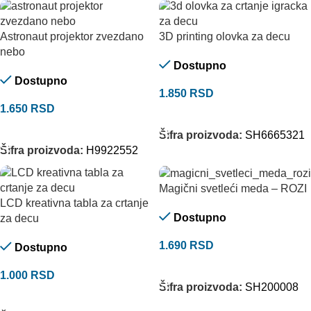
Astronaut projektor zvezdano
3D printing olovka za decu
nebo
Dostupno
Dostupno
1.850
RSD
1.650
RSD
DODAJ U KORPU
DODAJ U KORPU
Šifra proizvoda:
SH6665321
Šifra proizvoda:
H9922552
Magični svetleći meda – ROZI
LCD kreativna tabla za crtanje
Dostupno
za decu
1.690
RSD
Dostupno
DODAJ U KORPU
1.000
RSD
Šifra proizvoda:
SH200008
DODAJ U KORPU