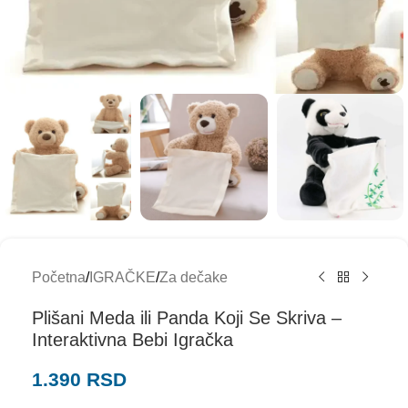
Početna
/
IGRAČKE
/
Za dečake
Plišani Meda ili Panda Koji Se Skriva –
Interaktivna Bebi Igračka
1.390
RSD