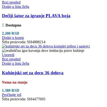
Brzi pregled
Dodaj u listu želja
Dečiji šator za igranje PLAVA boja
Dostupno
2.200
RSD
Dodaj u korpu
Šifra proizvoda:
SH4888214
Uporedi
Brzi pregled
Dodaj u listu želja
Kuhinjski set za decu 36 delova
Nema na stanju
1.380
RSD
Pročitajte još
Šifra proizvoda:
SH4477695