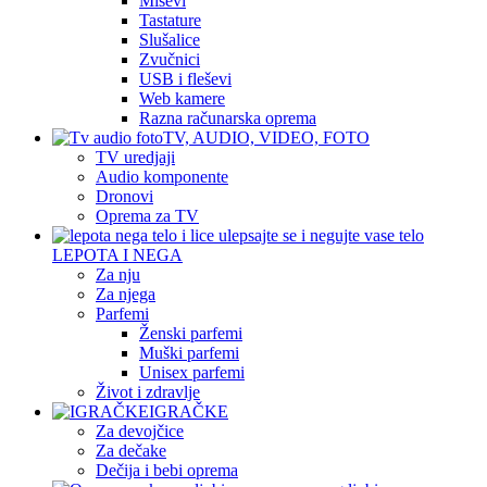
Miševi
Tastature
Slušalice
Zvučnici
USB i fleševi
Web kamere
Razna računarska oprema
TV, AUDIO, VIDEO, FOTO
TV uredjaji
Audio komponente
Dronovi
Oprema za TV
LEPOTA I NEGA
Za nju
Za njega
Parfemi
Ženski parfemi
Muški parfemi
Unisex parfemi
Život i zdravlje
IGRAČKE
Za devojčice
Za dečake
Dečija i bebi oprema