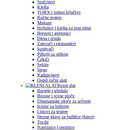
Šrafcigeri
Klešta
TORX i imbus ključevi
Ručne testere
Makaze
Heftalice i klešta za pop nitne
Breneri i gorionici
Dleta i renda
Zatezači i ekspanderi
Ispitivači
Pištolji za silikon
Čekići
Sekire
Stege
Radapcigeri
Ostali ručni alati
Rezni alat
Burgije i glodala
Brusne i rezne ploče
Dijamantske ploče za sečenje
Krune za bušenje
Listovi za testere
Stezne glave za bušilice (futeri)
Tocila
Nareznice i ureznice