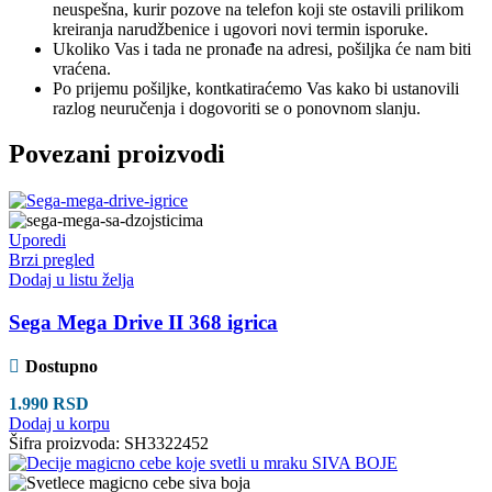
neuspešna, kurir pozove na telefon koji ste ostavili prilikom
kreiranja narudžbenice i ugovori novi termin isporuke.
Ukoliko Vas i tada ne pronađe na adresi, pošiljka će nam biti
vraćena.
Po prijemu pošiljke, kontkatiraćemo Vas kako bi ustanovili
razlog neuručenja i dogovoriti se o ponovnom slanju.
Povezani proizvodi
Uporedi
Brzi pregled
Dodaj u listu želja
Sega Mega Drive II 368 igrica
Dostupno
1.990
RSD
Dodaj u korpu
Šifra proizvoda:
SH3322452