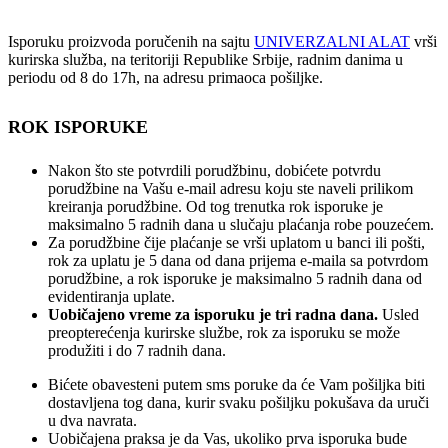
Isporuku proizvoda poručenih na sajtu
UNIVERZALNI ALAT
vrši
kurirska služba, na teritoriji Republike Srbije, radnim danima u
periodu od 8 do 17h, na adresu primaoca pošiljke.
ROK ISPORUKE
Nakon što ste potvrdili porudžbinu, dobićete potvrdu
porudžbine na Vašu e-mail adresu koju ste naveli prilikom
kreiranja porudžbine. Od tog trenutka rok isporuke je
maksimalno 5 radnih dana u slučaju plaćanja robe pouzećem.
Za porudžbine čije plaćanje se vrši uplatom u banci ili pošti,
rok za uplatu je 5 dana od dana prijema e-maila sa potvrdom
porudžbine, a rok isporuke je maksimalno 5 radnih dana od
evidentiranja uplate.
Uobičajeno vreme za isporuku je tri radna dana.
Usled
preopterećenja kurirske službe, rok za isporuku se može
produžiti i do 7 radnih dana.
Bićete obavesteni putem sms poruke da će Vam pošiljka biti
dostavljena tog dana, kurir svaku pošiljku pokušava da uruči
u dva navrata.
Uobičajena praksa je da Vas, ukoliko prva isporuka bude