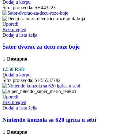
Dodaj u korpu
Šifra proizvoda:
SH443223
Uporedi
Brzi pregled
Dodaj u listu želja
Šator dvorac za decu roze boje
Dostupno
1.550
RSD
Dodaj u korpu
Šifra proizvoda:
SH55537782
Uporedi
Brzi pregled
Dodaj u listu želja
Nintendo konzola sa 620 igrica u sebi
Dostupno