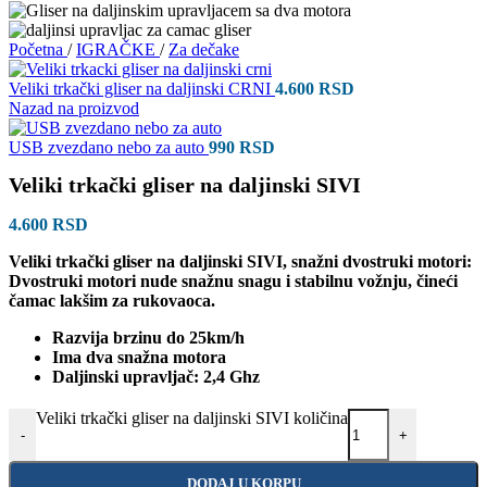
Početna
/
IGRAČKE
/
Za dečake
Veliki trkački gliser na daljinski CRNI
4.600
RSD
Nazad na proizvod
USB zvezdano nebo za auto
990
RSD
Veliki trkački gliser na daljinski SIVI
4.600
RSD
Veliki trkački gliser na daljinski SIVI, snažni dvostruki motori:
Dvostruki motori nude snažnu snagu i stabilnu vožnju, čineći
čamac lakšim za rukovaoca.
Razvija brzinu do 25km/h
Ima dva snažna motora
Daljinski upravljač: 2,4 Ghz
Veliki trkački gliser na daljinski SIVI količina
-
+
DODAJ U KORPU