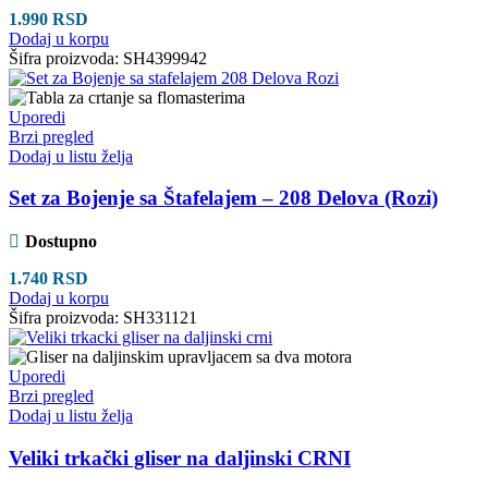
1.990
RSD
Dodaj u korpu
Šifra proizvoda:
SH4399942
Uporedi
Brzi pregled
Dodaj u listu želja
Set za Bojenje sa Štafelajem – 208 Delova (Rozi)
Dostupno
1.740
RSD
Dodaj u korpu
Šifra proizvoda:
SH331121
Uporedi
Brzi pregled
Dodaj u listu želja
Veliki trkački gliser na daljinski CRNI