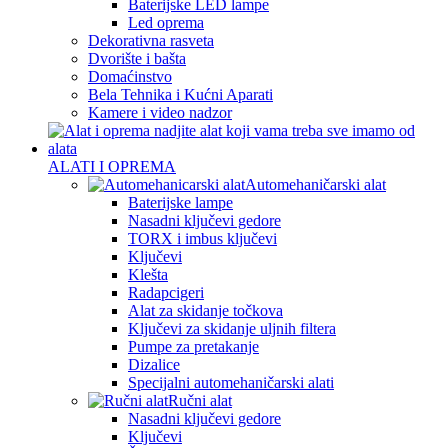
Baterijske LED lampe
Led oprema
Dekorativna rasveta
Dvorište i bašta
Domaćinstvo
Bela Tehnika i Kućni Aparati
Kamere i video nadzor
ALATI I OPREMA
Automehaničarski alat
Baterijske lampe
Nasadni ključevi gedore
TORX i imbus ključevi
Ključevi
Klešta
Radapcigeri
Alat za skidanje točkova
Ključevi za skidanje uljnih filtera
Pumpe za pretakanje
Dizalice
Specijalni automehaničarski alati
Ručni alat
Nasadni ključevi gedore
Ključevi