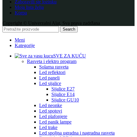
Zaboravili ste lozinku
Moja lista želja
Korpa
Copyright © Univerzalni Alat. Sva prava zadržana
Search
Meni
Kategorije
SVE ZA KUĆU
Rasveta i elektro program
Solarna rasveta
Led reflektori
Led paneli
Led sijalice
Sijalice E27
Sijalice E14
Sijalice GU10
Led neonke
Led spotovi
Led plafonjere
Led panik lampe
Led trake
Led spoljna ugradna i nagradna rasveta