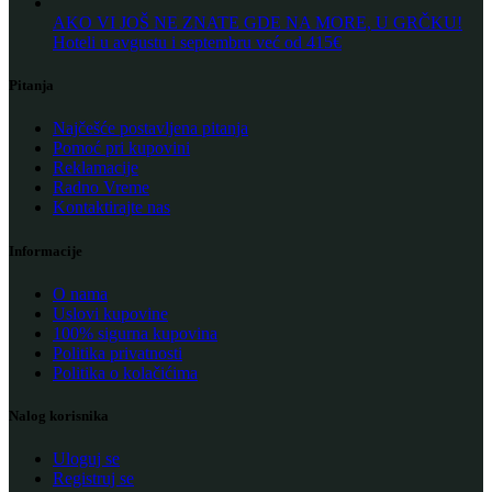
AKO VI JOŠ NE ZNATE GDE NA MORE, U GRČKU!
Hoteli u avgustu i septembru već od 415€
Pitanja
Najčešće postavljena pitanja
Pomoć pri kupovini
Reklamacije
Radno Vreme
Kontaktirajte nas
Informacije
O nama
Uslovi kupovine
100% sigurna kupovina
Politika privatnosti
Politika o kolačićima
Nalog korisnika
Uloguj se
Registruj se