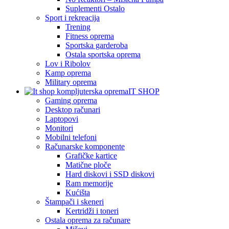
Suplementi Ostalo
Sport i rekreacija
Trening
Fitness oprema
Sportska garderoba
Ostala sportska oprema
Lov i Ribolov
Kamp oprema
Military oprema
IT SHOP
Gaming oprema
Desktop računari
Laptopovi
Monitori
Mobilni telefoni
Računarske komponente
Grafičke kartice
Matične ploče
Hard diskovi i SSD diskovi
Ram memorije
Kućišta
Štampači i skeneri
Kertridži i toneri
Ostala oprema za računare