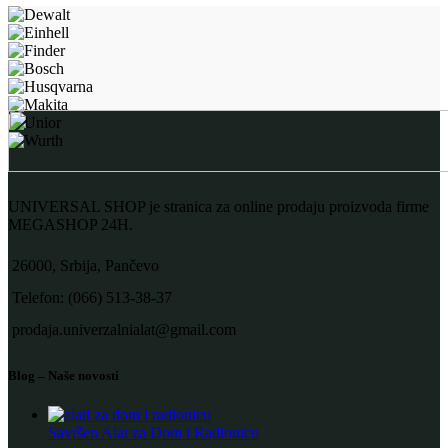
UNIVERSAL SHOP je stranica za online prodaju proizvoda firme
MEGASHOP 24H.
26000, Srbija, Pančevo
Telefon: (066) 513-38-37
prodaja.univerzalnialat@gmail.com
Blog – Naše novosti
Savršen Alat za Dom i Radionicu