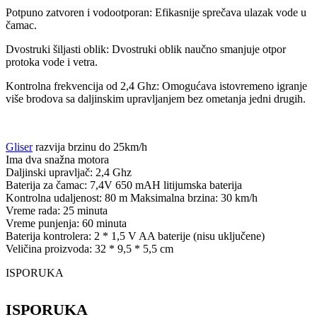
Potpuno zatvoren i vodootporan: Efikasnije sprečava ulazak vode u
čamac.
Dvostruki šiljasti oblik: Dvostruki oblik naučno smanjuje otpor
protoka vode i vetra.
Kontrolna frekvencija od 2,4 Ghz: Omogućava istovremeno igranje
više brodova sa daljinskim upravljanjem bez ometanja jedni drugih.
Gliser
razvija brzinu do 25km/h
Ima dva snažna motora
Daljinski upravljač: 2,4 Ghz
Baterija za čamac: 7,4V 650 mAH litijumska baterija
Kontrolna udaljenost: 80 m Maksimalna brzina: 30 km/h
Vreme rada: 25 minuta
Vreme punjenja: 60 ​​minuta
Baterija kontrolera: 2 * 1,5 V AA baterije (nisu uključene)
Veličina proizvoda: 32 * 9,5 * 5,5 cm
ISPORUKA
ISPORUKA