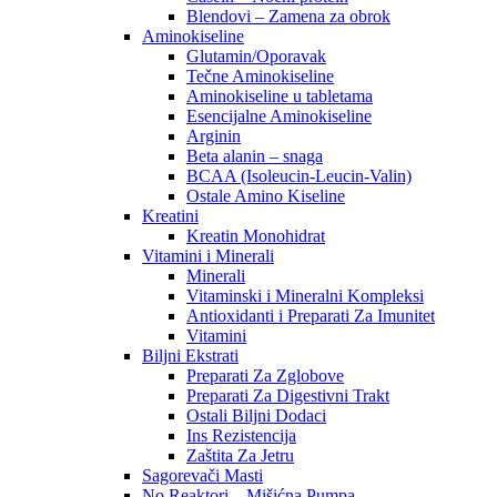
Blendovi – Zamena za obrok
Aminokiseline
Glutamin/Oporavak
Tečne Aminokiseline
Aminokiseline u tabletama
Esencijalne Aminokiseline
Arginin
Beta alanin – snaga
BCAA (Isoleucin-Leucin-Valin)
Ostale Amino Kiseline
Kreatini
Kreatin Monohidrat
Vitamini i Minerali
Minerali
Vitaminski i Mineralni Kompleksi
Antioxidanti i Preparati Za Imunitet
Vitamini
Biljni Ekstrati
Preparati Za Zglobove
Preparati Za Digestivni Trakt
Ostali Biljni Dodaci
Ins Rezistencija
Zaštita Za Jetru
Sagorevači Masti
No Reaktori – Mišićna Pumpa