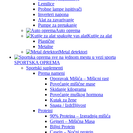
Lemilice
Probne lampe ispitivači
Inverteri napona
Alat za zavarivanje
Pumpe za pretakanje
Auto oprema
Kutije za alat
Plastične
Metalne
Metal detektori
SPORTSKA OPREMA
Sportski suplementi
Prema nameni
Oporavak Mišića – Mišicni rast
Povećanje mišićne mase
Skidanje kilograma
Povećanje muškog hormona
Kutak za žene
Snaga / Izdržljivost
Proteini
90% Proteina – Izgradnja mišića
Gejneri – Mišićna Masa
Biljni Protein
Casein – Noćni protein