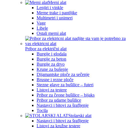
Merni alat
Lenjiri i vinkle
Merne trake i pantljike
Multimetri i unimeri
Vage
Libele
Ostali merni alat
Pribor za električni alat
Burgije i glodala
Burgije za beton
Burgije za drvo
Krune za bušenje
Dijamantske ploče za sečenje
Brusne i rezne ploče
Stezne glave za bušilice – futeri
Listovi za testere
Pribor za čeone bušilice – bijaks
Pribor za udarne bušilice
Nastavci i bitovi za šrafljenje
Tocila
Stolarski alat
Nastavci i bitovi za šrafljenje
Listovi za kružne testere