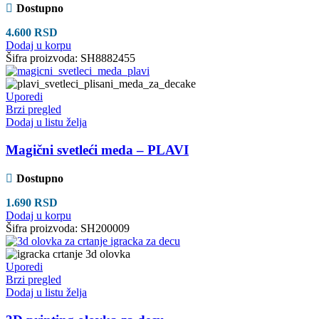
Dostupno
4.600
RSD
Dodaj u korpu
Šifra proizvoda:
SH8882455
Uporedi
Brzi pregled
Dodaj u listu želja
Magični svetleći meda – PLAVI
Dostupno
1.690
RSD
Dodaj u korpu
Šifra proizvoda:
SH200009
Uporedi
Brzi pregled
Dodaj u listu želja