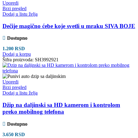
Uporedi
Brzi pregled
Dodaj u listu želja
Dečije magično ćebe koje svetli u mraku SIVA BOJE
Dostupno
1.200
RSD
Dodaj u korpu
Šifra proizvoda:
SH3992921
Uporedi
Brzi pregled
Dodaj u listu želja
Džip na daljinski sa HD kamerom i kontrolom
preko mobilnog telefona
Dostupno
3.650
RSD