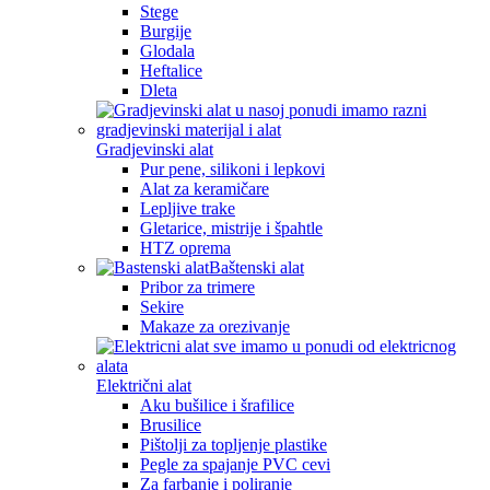
Stege
Burgije
Glodala
Heftalice
Dleta
Gradjevinski alat
Pur pene, silikoni i lepkovi
Alat za keramičare
Lepljive trake
Gletarice, mistrije i špahtle
HTZ oprema
Baštenski alat
Pribor za trimere
Sekire
Makaze za orezivanje
Električni alat
Aku bušilice i šrafilice
Brusilice
Pištolji za topljenje plastike
Pegle za spajanje PVC cevi
Za farbanje i poliranje