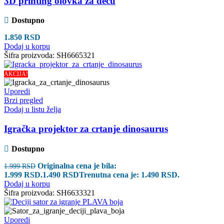
3D printing olovka za decu
Dostupno
1.850
RSD
Dodaj u korpu
Šifra proizvoda:
SH6665321
AKCIJA!
Uporedi
Brzi pregled
Dodaj u listu želja
Igračka projektor za crtanje dinosaurus
Dostupno
Originalna cena je bila:
1.999
RSD
1.999 RSD.
1.490
RSD
Trenutna cena je: 1.490 RSD.
Dodaj u korpu
Šifra proizvoda:
SH6633321
Uporedi