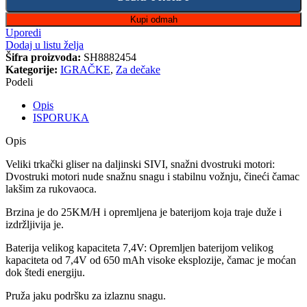
Kupi odmah
Uporedi
Dodaj u listu želja
Šifra proizvoda:
SH8882454
Kategorije:
IGRAČKE
,
Za dečake
Podeli
Opis
ISPORUKA
Opis
Veliki trkački gliser na daljinski SIVI, snažni dvostruki motori:
Dvostruki motori nude snažnu snagu i stabilnu vožnju, čineći čamac
lakšim za rukovaoca.
Brzina je do 25KM/H i opremljena je baterijom koja traje duže i
izdržljivija je.
Baterija velikog kapaciteta 7,4V: Opremljen baterijom velikog
kapaciteta od 7,4V od 650 mAh visoke eksplozije, čamac je moćan
dok štedi energiju.
Pruža jaku podršku za izlaznu snagu.