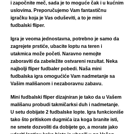
i započnite meč, sada je to moguće čak i u kućnim
uslovima. Preporučujemo Vam fantastičnu
igračku koja je Vas oduševiti, a to je mini
fudbalski fliper.
Igra je veoma jednostavna, potrebno je samo da
zagrejete prstiće, ubacite loptu na teren i
utakmica može početi. Naravno nemojte
zaboraviti da zabeležite ostvareni rezultat. Neka
najbolji fliper fudbaler pobedi. Naša mini
fudbalska igra omogućiće Vam nadmetanje sa
Vašim mališanom i nezaboravnu zabavu.
Mini fudbalski fliper dizajniran je tako da u Vašem
mališanu probudi takmičarksi duh i nadmetanje.
U setu dobijate 2 fudbalske lopte. Igra funkcioniše
tako što pritiskom dugmića iza koga branite isti,
ne smete dozvoliti da dobijete go, a morate jako