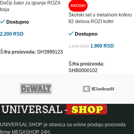
Dečiji šator za igranje ROZA
AKCIJA!
boja
Školski set u metalnom koferu
82 delova ROZI kofer
Dostupno
2.200
RSD
Dostupno
DODAJ U KORPU
1.900
RSD
2.500
RSD
Šifra proizvoda:
SH3999123
DODAJ U KORPU
Šifra proizvoda:
SHB0000102
UNIVERSAL SHOP je stranica za online prodaju proizvoda
firme MEGASHOP 24H.