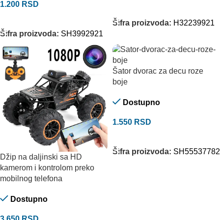
1.200
RSD
ODABERITE OPCIJE
DODAJ U KORPU
Šifra proizvoda:
H32239921
Šifra proizvoda:
SH3992921
Šator dvorac za decu roze
boje
Dostupno
1.550
RSD
DODAJ U KORPU
Šifra proizvoda:
SH55537782
Džip na daljinski sa HD
kamerom i kontrolom preko
mobilnog telefona
Dostupno
3.650
RSD