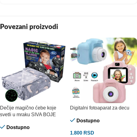
Povezani proizvodi
Dečije magično ćebe koje
Digitalni fotoaparat za decu
svetli u mraku SIVA BOJE
Dostupno
Dostupno
1.800
RSD