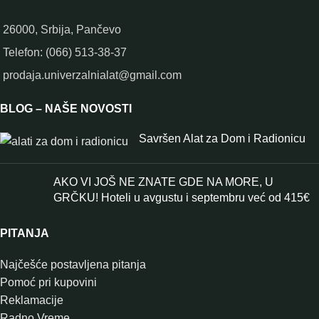
26000, Srbija, Pančevo
Telefon: (066) 513-38-37
prodaja.univerzalnialat@gmail.com
BLOG – NAŠE NOVOSTI
Savršen Alat za Dom i Radionicu
AKO VI JOŠ NE ZNATE GDE NA MORE, U
GRČKU! Hoteli u avgustu i septembru već od 415€
PITANJA
Najčešće postavljena pitanja
Pomoć pri kupovini
Reklamacije
Radno Vreme