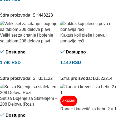
DODAJ U KORPU
Šifra proizvoda:
SH443223
Veliki set za crtanje i bojenje
Kaktus koji pleše i peva i
sa tablom 208 delova plavi
ponavlja reči
Dostupno
Dostupno
1.740
RSD
1.140
RSD
DODAJ U KORPU
DODAJ U KORPU
Šifra proizvoda:
SH331122
Šifra proizvoda:
B3322214
Set za Bojenje sa Štafelajem –
AKCIJA!
208 Delova (Rozi)
Ranac i krevetić za bebu 2 u 1
Dostupno