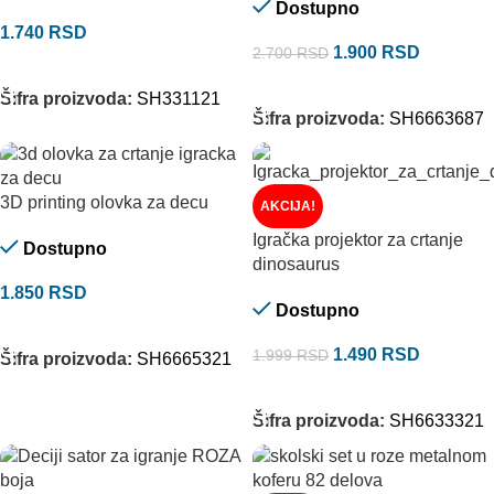
Dostupno
1.740
RSD
1.900
RSD
2.700
RSD
DODAJ U KORPU
DODAJ U KORPU
Šifra proizvoda:
SH331121
Šifra proizvoda:
SH6663687
3D printing olovka za decu
AKCIJA!
Igračka projektor za crtanje
Dostupno
dinosaurus
1.850
RSD
Dostupno
DODAJ U KORPU
1.490
RSD
1.999
RSD
Šifra proizvoda:
SH6665321
DODAJ U KORPU
Šifra proizvoda:
SH6633321