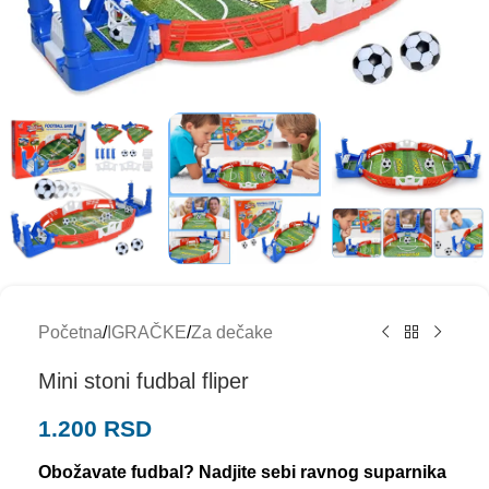
Početna
/
IGRAČKE
/
Za dečake
Mini stoni fudbal fliper
1.200
RSD
Obožavate fudbal? Nadjite sebi ravnog suparnika