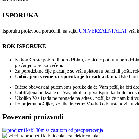
ISPORUKA
Isporuku proizvoda poručenih na sajtu
UNIVERZALNI ALAT
vrši k
ROK ISPORUKE
Nakon što ste potvrdili porudžbinu, dobićete potvrdu porudžbin
plaćanja robe pouzećem.
Za porudžbine čije plaćanje se vrši uplatom u banci ili pošti, 
Uobičajeno vreme za isporuku je tri radna dana.
Usled preo
Bićete obavesteni putem sms poruke da će Vam pošiljka biti dos
Uobičajena praksa je da Vas, ukoliko prva isporuka bude neuspeš
Ukoliko Vas i tada ne pronađe na adresi, pošiljka će nam biti v
Po prijemu pošiljke, kontkatiraćemo Vas kako bi ustanovili raz
Povezani proizvodi