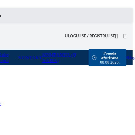
omogućili smo besplatnu dostavu za sve porudžbine sa našeg sajta u vrednosti preko 8000 rsd.
ULOGUJ SE / REGISTRUJ SE
Ponuda
Kako
KOMPANIJA (O
KONTAKT
Blo
🕒
ažurirana
upiti
NAMA)
08.08.2026.