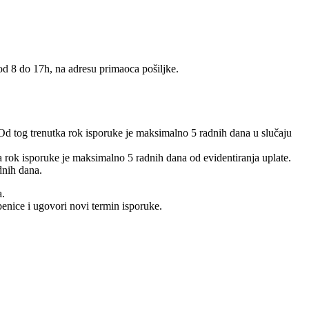
 od 8 do 17h, na adresu primaoca pošiljke.
 Od tog trenutka rok isporuke je maksimalno 5 radnih dana u slučaju
 a rok isporuke je maksimalno 5 radnih dana od evidentiranja uplate.
dnih dana.
a.
benice i ugovori novi termin isporuke.