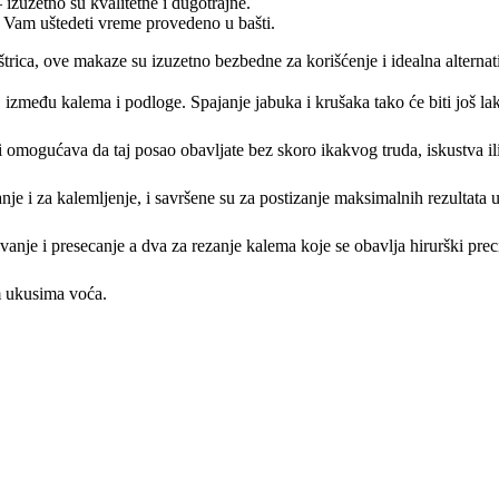
izuzetno su kvalitetne i dugotrajne.
 Vam uštedeti vreme provedeno u bašti.
trica, ove makaze su izuzetno bezbedne za korišćenje i idealna alterna
između kalema i podloge. Spajanje jabuka i krušaka tako će biti još lak
i omogućava da taj posao obavljate bez skoro ikakvog truda, iskustva il
nje i za kalemljenje, i savršene su za postizanje maksimalnih rezultata 
anje i presecanje a dva za rezanje kalema koje se obavlja hirurški prec
m ukusima voća.