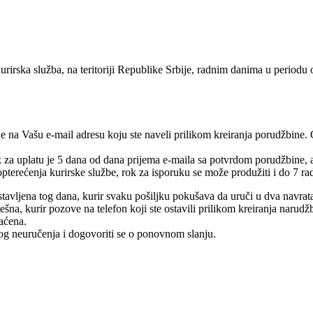
urirska služba, na teritoriji Republike Srbije, radnim danima u periodu
e na Vašu e-mail adresu koju ste naveli prilikom kreiranja porudžbine.
rok za uplatu je 5 dana od dana prijema e-maila sa potvrdom porudžbine,
pterećenja kurirske službe, rok za isporuku se može produžiti i do 7 ra
tavljena tog dana, kurir svaku pošiljku pokušava da uruči u dva navrat
na, kurir pozove na telefon koji ste ostavili prilikom kreiranja narudž
raćena.
log neuručenja i dogovoriti se o ponovnom slanju.