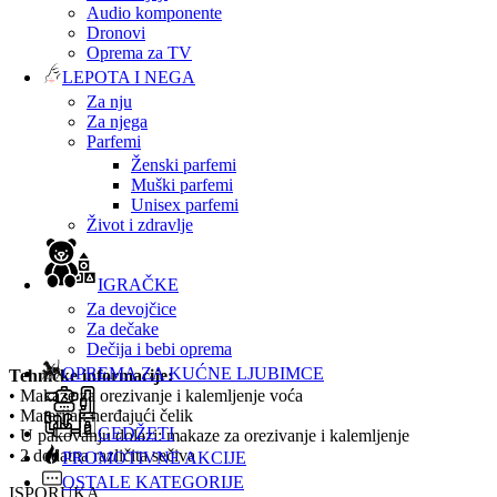
Audio komponente
Dronovi
Oprema za TV
LEPOTA I NEGA
Za nju
Za njega
Parfemi
Ženski parfemi
Muški parfemi
Unisex parfemi
Život i zdravlje
IGRAČKE
Za devojčice
Za dečake
Dečija i bebi oprema
OPREMA ZA KUĆNE LJUBIMCE
Tehničke informacije:
• Makaze za orezivanje i kalemljenje voća
• Materijal: nerđajući čelik
GEDŽETI
• U pakovanju dolazi: makaze za orezivanje i kalemljenje
• 2 dodatna različita sečiva
PROMOTIVNE AKCIJE
OSTALE KATEGORIJE
ISPORUKA