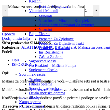
Kreatini
Kreatin Monohidrat
Makaze za orezivanje i kalemljenje voća količina
-
+
Vitamini i Minerali
Minerali
Vitaminski i Mineralni Kompleksi
Antioxidanti i Preparati Za Imunitet
Vitamini
Biljni Ekstrati
Uporedi
Dodaj u listu želja
Preparati Za Zglobove
Šifra proizvoda:
SH44332225
Preparati Za Digestivni Trakt
Kategorije:
ALATI I OPREMA
,
Baštenski alat
,
Makaze za orezivan
Ostali Biljni Dodaci
Podeli
Ins Rezistencija
Zaštita Za Jetru
Opis
Sagorevači Masti
ISPORUKA
No Reaktori – Mišićna Pumpa
Suplementi Ostalo
Opis
Sport i rekreacija
Trening
Makaze za orezivanje i kalemljenje voća – Olakšajte sebi rad u bašti
Fitness oprema
Sportska garderoba
Multifunkcionalne,
univerzalne makaze
za bezbedan rad u bašti – Lako
Ostala sportska oprema
Lov i Ribolov
Korišćenjem ove alatke, dodirne površine pelcera i podloge se savrš
Kamp oprema
Tri sečiva
– U pakovanju dobijate tri oštrice različitih oblika i širina 
Military oprema