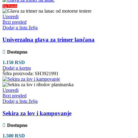
Top Ponuda
Uporedi
Brzi pregled
Dodaj u listu želja
Univerzalna glava za trimer lančana
Dostupno
1.150
RSD
Dodaj u korpu
Šifra proizvoda:
SH3921991
Uporedi
Brzi pregled
Dodaj u listu želja
Sekira za lov i kampovanje
Dostupno
1.500
RSD