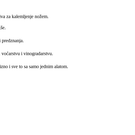
tiva za kalemljenje nožem.
še.
i predznanja.
u voćarstvu i vinogradarstvu.
izno i sve to sa samo jednim alatom.