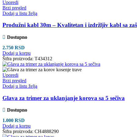
Uporedi
Brzi pregled
Dodaj u listu želja
Produžni kabl 30m – Kvalitetan i izdržljiv kabl sa za
Dostupno
2.750
RSD
Dodaj u korpu
Šifra proizvoda:
T434312
Uporedi
Brzi pregled
Dodaj u listu želja
Glava za trimer za uklanjanje korova sa 5 sečiva
Dostupno
1.000
RSD
Dodaj u korpu
Šifra proizvoda:
CH4888290