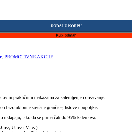
DODAJ U KORPU
Kupi odmah
je
,
PROMOTIVNE AKCIJE
 sa ovim praktičnim makazama za kalemljenje i orezivanje.
 i brzo uklonite suvišne grančice, listove i pupoljke.
eno uklapaju, tako da se prima čak do 95% kalemova.
(Ω-rez, U-rez i V-rez).