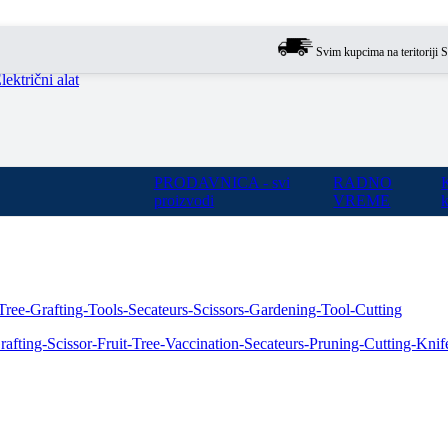
Svim kupcima na teritoriji Srbije 
lektrični alat
PRODAVNICA - svi
RADNO
proizvodi
VREME
k