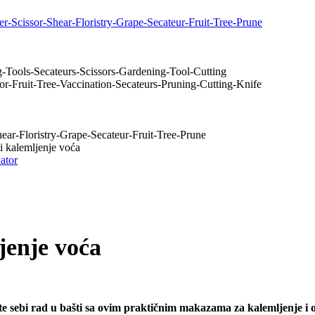
i kalemljenje voća
jenje voća
jte sebi rad u bašti sa ovim praktičnim makazama za kalemljenje i 